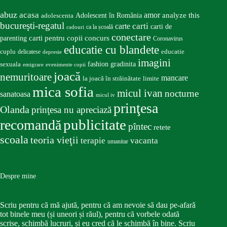
abuz
acasa
amor
Adolescent în România
analyze this
adolescenta
bucureşti-regatul
carte
carti
carti de
ca la școală
cadouri
conectare
carti pentru copii
concurs
parenting
Coronavirus
educatie cu blandete
educatie
cuplu
delicatese
depresie
imagini
fashion
gradinita
sexuala
emigrare
evenimente copii
joacă
nemuritoare
mancare
la joacă în străinătate
limite
mica sofia
micul ivan
nocturne
sanatoasa
micul iv
prinţesa
Olanda
prinţesa nu apreciază
publicitate
recomandă
pîntec
retete
scoala
teoria vieţii
terapie
vacanta
umanitar
Despre mine
Scriu pentru că mă ajută, pentru că am nevoie să dau pe-afară
tot binele meu (și uneori și răul), pentru că vorbele odată
scrise, schimbă lucruri, și eu cred că le schimbă în bine. Scriu