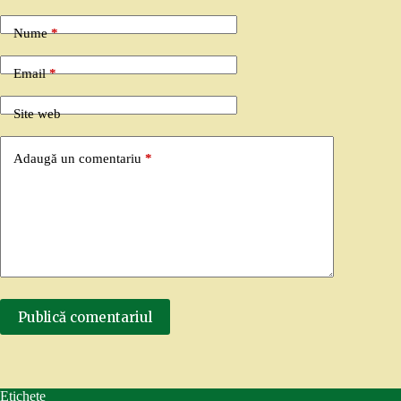
Nume
*
Email
*
Site web
Adaugă un comentariu
*
Publică comentariul
Etichete