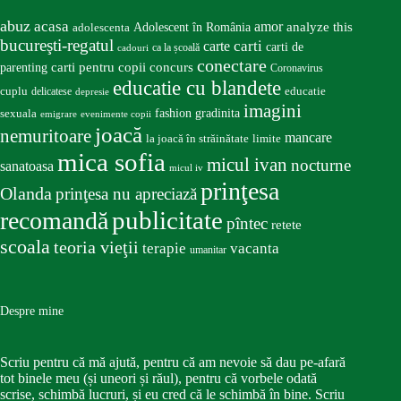
abuz
acasa
amor
Adolescent în România
analyze this
adolescenta
bucureşti-regatul
carte
carti
carti de
ca la școală
cadouri
conectare
carti pentru copii
concurs
parenting
Coronavirus
educatie cu blandete
educatie
cuplu
delicatese
depresie
imagini
fashion
gradinita
sexuala
emigrare
evenimente copii
joacă
nemuritoare
mancare
la joacă în străinătate
limite
mica sofia
micul ivan
nocturne
sanatoasa
micul iv
prinţesa
Olanda
prinţesa nu apreciază
publicitate
recomandă
pîntec
retete
scoala
teoria vieţii
terapie
vacanta
umanitar
Despre mine
Scriu pentru că mă ajută, pentru că am nevoie să dau pe-afară
tot binele meu (și uneori și răul), pentru că vorbele odată
scrise, schimbă lucruri, și eu cred că le schimbă în bine. Scriu