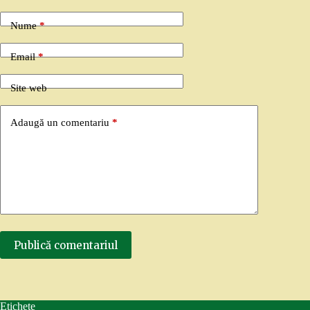
Nume
*
Email
*
Site web
Adaugă un comentariu
*
Publică comentariul
Etichete