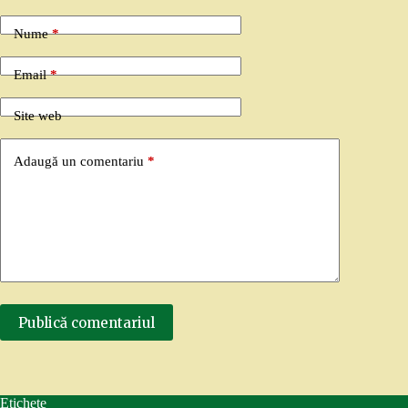
Nume
*
Email
*
Site web
Adaugă un comentariu
*
Publică comentariul
Etichete