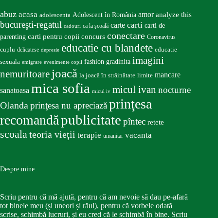
abuz
acasa
amor
Adolescent în România
analyze this
adolescenta
bucureşti-regatul
carte
carti
carti de
ca la școală
cadouri
conectare
carti pentru copii
concurs
parenting
Coronavirus
educatie cu blandete
educatie
cuplu
delicatese
depresie
imagini
fashion
gradinita
sexuala
emigrare
evenimente copii
joacă
nemuritoare
mancare
la joacă în străinătate
limite
mica sofia
micul ivan
nocturne
sanatoasa
micul iv
prinţesa
Olanda
prinţesa nu apreciază
publicitate
recomandă
pîntec
retete
scoala
teoria vieţii
terapie
vacanta
umanitar
Despre mine
Scriu pentru că mă ajută, pentru că am nevoie să dau pe-afară
tot binele meu (și uneori și răul), pentru că vorbele odată
scrise, schimbă lucruri, și eu cred că le schimbă în bine. Scriu