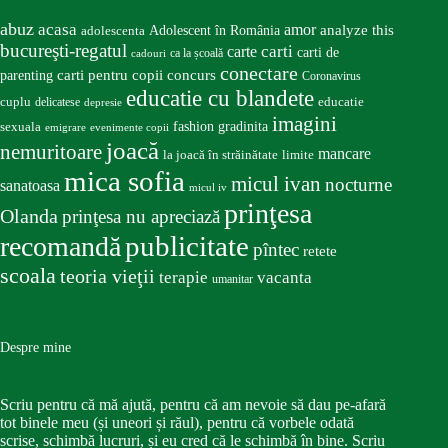
abuz
acasa
amor
Adolescent în România
analyze this
adolescenta
bucureşti-regatul
carte
carti
carti de
ca la școală
cadouri
conectare
carti pentru copii
concurs
parenting
Coronavirus
educatie cu blandete
educatie
cuplu
delicatese
depresie
imagini
fashion
gradinita
sexuala
emigrare
evenimente copii
joacă
nemuritoare
mancare
la joacă în străinătate
limite
mica sofia
micul ivan
nocturne
sanatoasa
micul iv
prinţesa
Olanda
prinţesa nu apreciază
publicitate
recomandă
pîntec
retete
scoala
teoria vieţii
terapie
vacanta
umanitar
Despre mine
Scriu pentru că mă ajută, pentru că am nevoie să dau pe-afară
tot binele meu (și uneori și răul), pentru că vorbele odată
scrise, schimbă lucruri, și eu cred că le schimbă în bine. Scriu