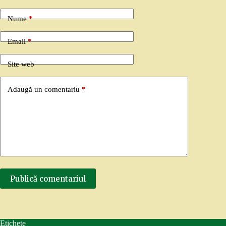
Nume
*
Email
*
Site web
Adaugă un comentariu
*
Publică comentariul
Etichete