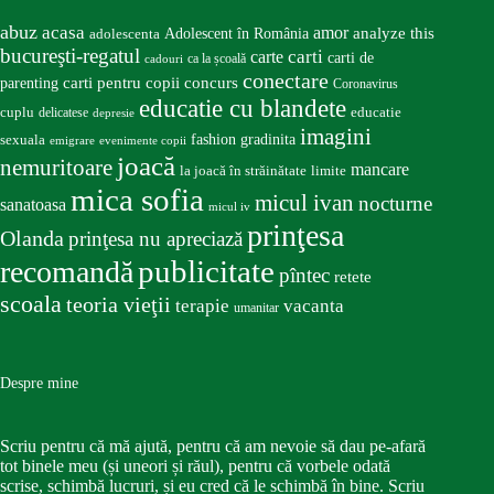
abuz
acasa
amor
Adolescent în România
analyze this
adolescenta
bucureşti-regatul
carte
carti
carti de
ca la școală
cadouri
conectare
carti pentru copii
concurs
parenting
Coronavirus
educatie cu blandete
educatie
cuplu
delicatese
depresie
imagini
fashion
gradinita
sexuala
emigrare
evenimente copii
joacă
nemuritoare
mancare
la joacă în străinătate
limite
mica sofia
micul ivan
nocturne
sanatoasa
micul iv
prinţesa
Olanda
prinţesa nu apreciază
publicitate
recomandă
pîntec
retete
scoala
teoria vieţii
terapie
vacanta
umanitar
Despre mine
Scriu pentru că mă ajută, pentru că am nevoie să dau pe-afară
tot binele meu (și uneori și răul), pentru că vorbele odată
scrise, schimbă lucruri, și eu cred că le schimbă în bine. Scriu