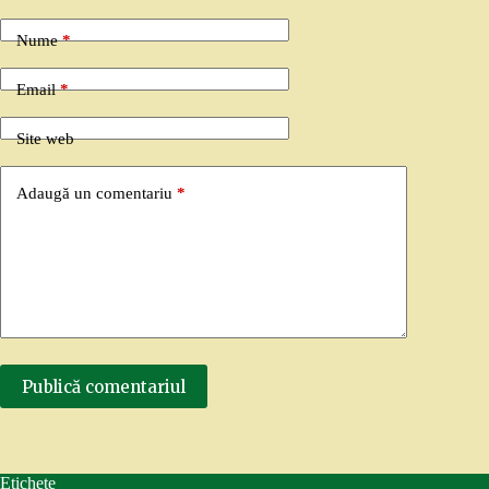
Nume
*
Email
*
Site web
Adaugă un comentariu
*
Publică comentariul
Etichete