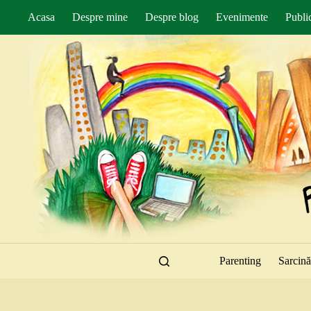
Sari
Acasa
Despre mine
Despre blog
Evenimente
Public
la
conținut
Parenting
Sarcin