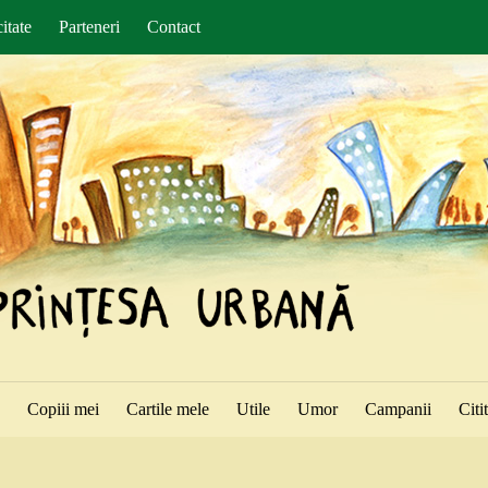
itate
Parteneri
Contact
ă
Copiii mei
Cartile mele
Utile
Umor
Campanii
Citi