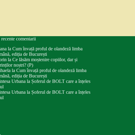
 recente comentarii
ana
la
Cum învață proful de olandeză limba
mână, ediția de București
orin
la
Ce lăsăm moștenire copiilor, dar și
rinților noștri? (P)
haela
la
Cum învață proful de olandeză limba
mână, ediția de București
intesa Urbana
la
Șoferul de BOLT care a înțeles
tul
intesa Urbana
la
Șoferul de BOLT care a înțeles
tul
.