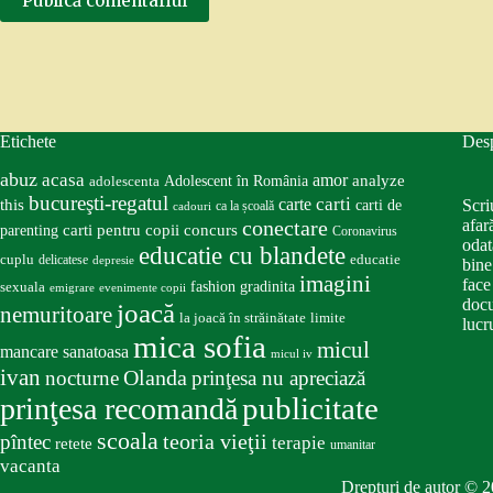
Publică comentariul
Etichete
Des
abuz
acasa
amor
Adolescent în România
analyze
adolescenta
bucureşti-regatul
carte
carti
this
Scri
carti de
ca la școală
cadouri
conectare
afar
carti pentru copii
concurs
parenting
Coronavirus
odat
educatie cu blandete
educatie
cuplu
delicatese
depresie
bine
imagini
face
fashion
gradinita
sexuala
emigrare
evenimente copii
docu
joacă
nemuritoare
la joacă în străinătate
limite
lucru
mica sofia
micul
mancare sanatoasa
micul iv
ivan
nocturne
Olanda
prinţesa nu apreciază
publicitate
prinţesa recomandă
scoala
teoria vieţii
pîntec
terapie
retete
umanitar
vacanta
Drepturi de autor © 2