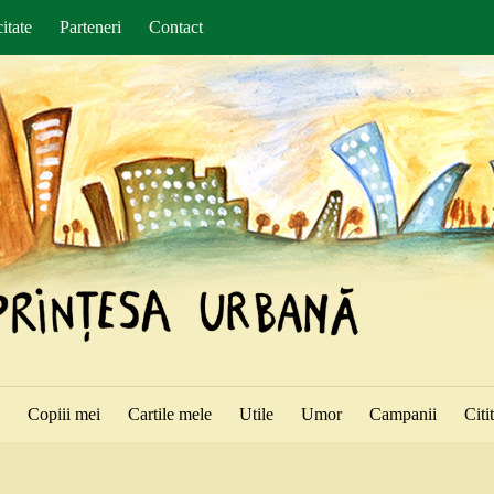
itate
Parteneri
Contact
ă
Copiii mei
Cartile mele
Utile
Umor
Campanii
Citi