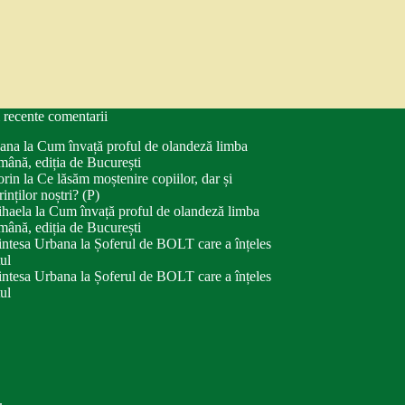
 recente comentarii
ana
la
Cum învață proful de olandeză limba
mână, ediția de București
orin
la
Ce lăsăm moștenire copiilor, dar și
rinților noștri? (P)
haela
la
Cum învață proful de olandeză limba
mână, ediția de București
intesa Urbana
la
Șoferul de BOLT care a înțeles
tul
intesa Urbana
la
Șoferul de BOLT care a înțeles
tul
.