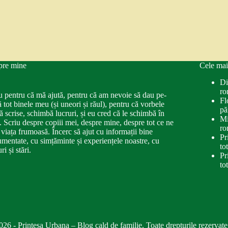
pre mine
Cele mai
Di
ro
u pentru că mă ajută, pentru că am nevoie să dau pe-
Fl
ă tot binele meu (și uneori și răul), pentru că vorbele
pă
ă scrise, schimbă lucruri, și eu cred că le schimbă în
Mi
. Scriu despre copiii mei, despre mine, despre tot ce ne
ro
 viața frumoasă. Încerc să ajut cu informații bine
Pr
mentate, cu simțăminte și experiențele noastre, cu
to
ri și stări.
Pr
to
026 - Printesa Urbana – Blog cald de familie. Toate drepturile rezervate