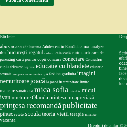
Publică comentariul
Etichete
Des
abuz
acasa
amor
Adolescent în România
analyze
adolescenta
bucureşti-regatul
carte
carti
this
Scri
carti de
ca la școală
cadouri
conectare
afar
carti pentru copii
concurs
parenting
Coronavirus
odat
educatie cu blandete
educatie
cuplu
delicatese
depresie
bine
imagini
face
fashion
gradinita
sexuala
emigrare
evenimente copii
docu
joacă
nemuritoare
la joacă în străinătate
limite
lucru
mica sofia
micul
mancare sanatoasa
micul iv
ivan
nocturne
Olanda
prinţesa nu apreciază
publicitate
prinţesa recomandă
scoala
teoria vieţii
pîntec
terapie
retete
umanitar
vacanta
Drepturi de autor © 2