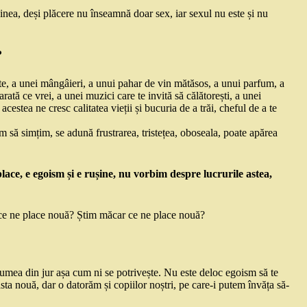
nea, deși plăcere nu înseamnă doar sex, iar sexul nu este și nu
?
e, a unei mângâieri, a unui pahar de vin mătăsos, a unui parfum, a
rată ce vrei, a unei muzici care te invită să călătorești, a unei
cestea ne cresc calitatea vieții și bucuria de a trăi, cheful de a te
 să simțim, se adună frustrarea, tristețea, oboseala, poate apărea
place, e egoism și e rușine, nu vorbim despre lucrurile astea,
 ce ne place nouă? Știm măcar ce ne place nouă?
lumea din jur așa cum ni se potrivește. Nu este deloc egoism să te
 asta nouă, dar o datorăm și copiilor noștri, pe care-i putem învăța să-