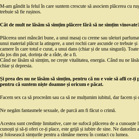
M-am gândit la felul în care suntem crescute să asociem plăcerea cu ruși
trebuie să fie rușinos.
Cât de mult ne lăsăm să simțim plăcere fără să ne simțim vinovate
Plăcerea unei mâncări bune, a unui masaj cu creme sau uleiuri parfumat
unui material plăcut la atingere, a unei rochii care ascunde ce trebuie și a
camere în care totul e curat, a unui dans (chiar și de una singură). Toate a
da jos din pat, dorința de a râde, de a fi.
Când ne lăsăm să simțim, ne crește vitalitatea, energia. Când nu ne lăsăm
chiar și depresia.
Și prea des nu ne lăsăm să simțim, pentru că nu e voie să afli ce-ți 
pentru că suntem niște doamne și oricum e păcat.
Facem sex ca să procreăm sau ca să ne mulțumim iubitul, dar facem și
Ne negăm fantasmele sexuale, de parcă am fi făcut o crimă.
Acestea sunt credințe limitative, care ne sufocă plăcerea de a cunoaște 
cunoști și să-ți oferi ce-ți place, este grijă și iubire de sine. Ne datorăm
și folosească simțurile pentru a rămâne mereu în contact cu lumea.