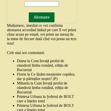
Mulțumesc, imediat ce vei confirma
abonarea accesând linkul pe care îl vei primi
chiar acum pe email, vei primi un mesaj de
la mine de fiecare dată cînd voi posta un text
nou!
Cele mai noi comentarii
Diana
la
Cum învață proful de
olandeză limba română, ediția de
București
Florin
la
Ce lăsăm moștenire copiilor,
dar și părinților noștri? (P)
Mihaela
la
Cum învață proful de
olandeză limba română, ediția de
București
Printesa Urbana
la
Șoferul de BOLT
care a înțeles totul
Printesa Urbana
la
Șoferul de BOLT
care a înțeles totul