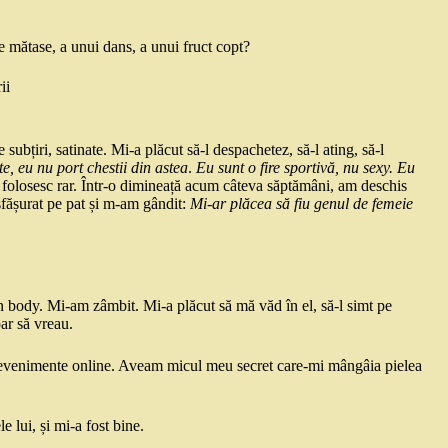
e mătase, a unui dans, a unui fruct copt?
ii
ubțiri, satinate. Mi-a plăcut să-l despachetez, să-l ating, să-l
e, eu nu port chestii din astea
.
Eu sunt o fire sportivă, nu sexy. Eu
e folosesc rar. Într-o dimineață acum câteva săptămâni, am deschis
sfășurat pe pat și m-am gândit:
Mi-ar plăcea să fiu genul de femeie
n body. Mi-am zâmbit. Mi-a plăcut să mă văd în el, să-l simt pe
ar să vreau.
și evenimente online. Aveam micul meu secret care-mi mângâia pielea
 lui, și mi-a fost bine.