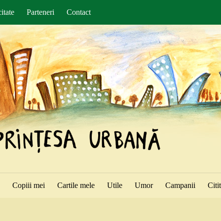
itate
Parteneri
Contact
ă
Copiii mei
Cartile mele
Utile
Umor
Campanii
Citi