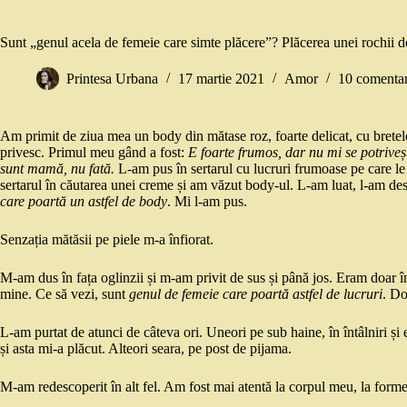
Sunt „genul acela de femeie care simte plăcere”? Plăcerea unei rochii d
Printesa Urbana
17 martie 2021
Amor
10 comentar
Am primit de ziua mea un body din mătase roz, foarte delicat, cu bretele s
privesc. Primul meu gând a fost:
E foarte frumos, dar nu mi se potriveșt
sunt mamă, nu fată.
L-am pus în sertarul cu lucruri frumoase pe care l
sertarul în căutarea unei creme și am văzut body-ul. L-am luat, l-am de
care poartă un astfel de body
. Mi l-am pus.
Senzația mătăsii pe piele m-a înfiorat.
M-am dus în fața oglinzii și m-am privit de sus și până jos. Eram doar î
mine. Ce să vezi, sunt
genul de femeie care poartă astfel de lucruri
. Do
L-am purtat de atunci de câteva ori. Uneori pe sub haine, în întâlniri 
și asta mi-a plăcut. Alteori seara, pe post de pijama.
M-am redescoperit în alt fel. Am fost mai atentă la corpul meu, la formele