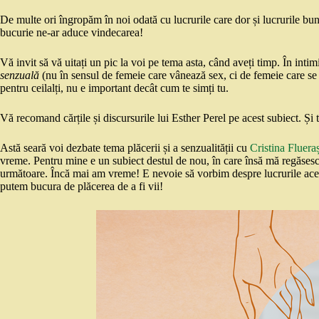
De multe ori îngropăm în noi odată cu lucrurile care dor și lucrurile b
bucurie ne-ar aduce vindecarea!
Vă invit să vă uitați un pic la voi pe tema asta, când aveți timp. În intim
senzuală
(nu în sensul de femeie care vânează sex, ci de femeie care se bu
pentru ceilalți, nu e important decât cum te simți tu.
Vă recomand cărțile și discursurile lui Esther Perel pe acest subiect. Și 
Astă seară voi dezbate tema plăcerii și a senzualității cu
Cristina Fluera
vreme. Pentru mine e un subiect destul de nou, în care însă mă regăsesc 
următoare. Încă mai am vreme! E nevoie să vorbim despre lucrurile acest
putem bucura de plăcerea de a fi vii!