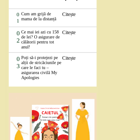
0
Cum am grijă de
Citește
mama de la distanță
1
0
Ce mai iei azi cu 158
Citește
de lei? O asigurare de
2
călătorii pentru tot
anul!
0
Poți să-i protejezi pe
Citește
alții de stricăciunile pe
3
care le faci tu –
asigurarea civilă My
Apologies