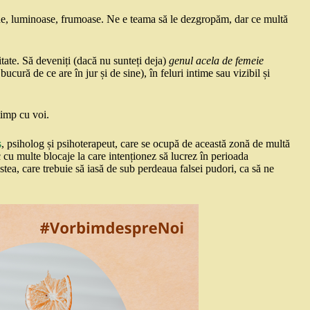
une, luminoase, frumoase. Ne e teama să le dezgropăm, dar ce multă
itate. Să deveniți (dacă nu sunteți deja)
genul acela de femeie
cură de ce are în jur și de sine), în feluri intime sau vizibil și
timp cu voi.
ș
, psiholog și psihoterapeut, care se ocupă de această zonă de multă
cu multe blocaje la care intenționez să lucrez în perioada
ea, care trebuie să iasă de sub perdeaua falsei pudori, ca să ne