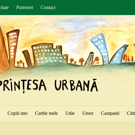
itate
Parteneri
Contact
ă
Copiii mei
Cartile mele
Utile
Umor
Campanii
Citi