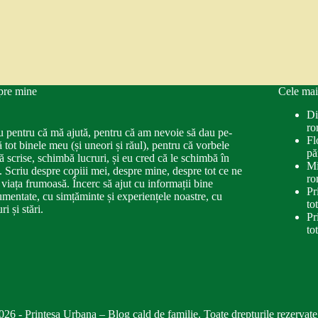
pre mine
Cele mai
Di
ro
u pentru că mă ajută, pentru că am nevoie să dau pe-
Fl
ă tot binele meu (și uneori și răul), pentru că vorbele
pă
ă scrise, schimbă lucruri, și eu cred că le schimbă în
Mi
. Scriu despre copiii mei, despre mine, despre tot ce ne
ro
 viața frumoasă. Încerc să ajut cu informații bine
Pr
mentate, cu simțăminte și experiențele noastre, cu
to
ri și stări.
Pr
to
026 - Printesa Urbana – Blog cald de familie. Toate drepturile rezervate