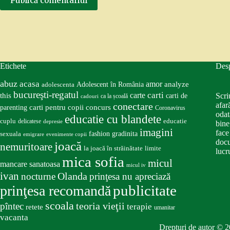
Publică comentariul
Etichete
Des
abuz
acasa
amor
Adolescent în România
analyze
adolescenta
bucureşti-regatul
carte
carti
this
Scri
carti de
ca la școală
cadouri
conectare
afar
carti pentru copii
concurs
parenting
Coronavirus
odat
educatie cu blandete
educatie
cuplu
delicatese
depresie
bine
imagini
face
fashion
gradinita
sexuala
emigrare
evenimente copii
docu
joacă
nemuritoare
la joacă în străinătate
limite
lucru
mica sofia
micul
mancare sanatoasa
micul iv
ivan
nocturne
Olanda
prinţesa nu apreciază
publicitate
prinţesa recomandă
scoala
teoria vieţii
pîntec
terapie
retete
umanitar
vacanta
Drepturi de autor © 2