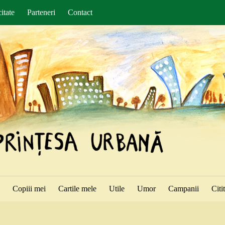
itate
Parteneri
Contact
ă
Copiii mei
Cartile mele
Utile
Umor
Campanii
Citi