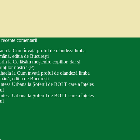
 recente comentarii
ana
la
Cum învață proful de olandeză limba
mână, ediția de București
orin
la
Ce lăsăm moștenire copiilor, dar și
rinților noștri? (P)
haela
la
Cum învață proful de olandeză limba
mână, ediția de București
intesa Urbana
la
Șoferul de BOLT care a înțeles
tul
intesa Urbana
la
Șoferul de BOLT care a înțeles
tul
.