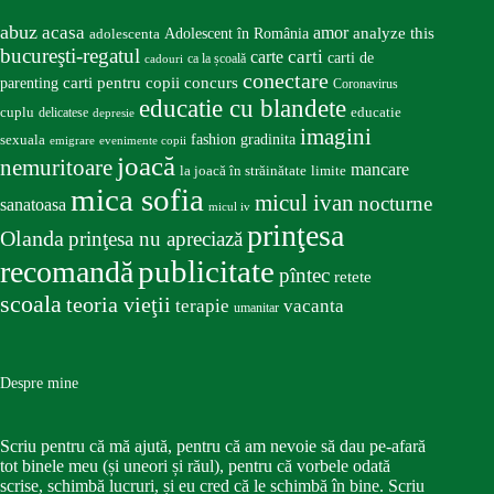
abuz
acasa
amor
Adolescent în România
analyze this
adolescenta
bucureşti-regatul
carte
carti
carti de
ca la școală
cadouri
conectare
carti pentru copii
concurs
parenting
Coronavirus
educatie cu blandete
educatie
cuplu
delicatese
depresie
imagini
fashion
gradinita
sexuala
emigrare
evenimente copii
joacă
nemuritoare
mancare
la joacă în străinătate
limite
mica sofia
micul ivan
nocturne
sanatoasa
micul iv
prinţesa
Olanda
prinţesa nu apreciază
publicitate
recomandă
pîntec
retete
scoala
teoria vieţii
terapie
vacanta
umanitar
Despre mine
Scriu pentru că mă ajută, pentru că am nevoie să dau pe-afară
tot binele meu (și uneori și răul), pentru că vorbele odată
scrise, schimbă lucruri, și eu cred că le schimbă în bine. Scriu