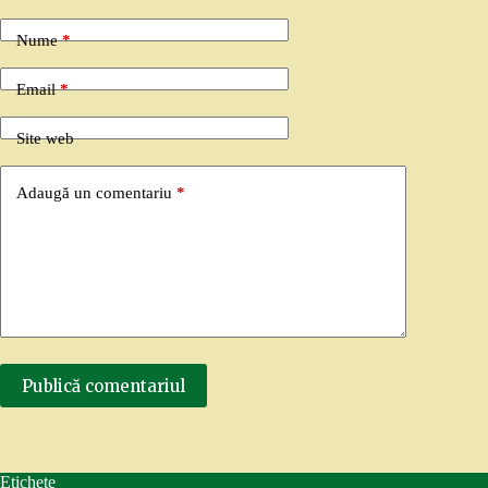
Nume
*
Email
*
Site web
Adaugă un comentariu
*
Publică comentariul
Etichete