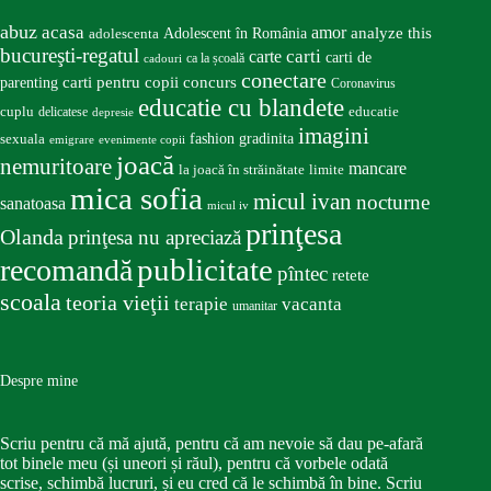
abuz
acasa
amor
Adolescent în România
analyze this
adolescenta
bucureşti-regatul
carte
carti
carti de
ca la școală
cadouri
conectare
carti pentru copii
concurs
parenting
Coronavirus
educatie cu blandete
educatie
cuplu
delicatese
depresie
imagini
fashion
gradinita
sexuala
emigrare
evenimente copii
joacă
nemuritoare
mancare
la joacă în străinătate
limite
mica sofia
micul ivan
nocturne
sanatoasa
micul iv
prinţesa
Olanda
prinţesa nu apreciază
publicitate
recomandă
pîntec
retete
scoala
teoria vieţii
terapie
vacanta
umanitar
Despre mine
Scriu pentru că mă ajută, pentru că am nevoie să dau pe-afară
tot binele meu (și uneori și răul), pentru că vorbele odată
scrise, schimbă lucruri, și eu cred că le schimbă în bine. Scriu