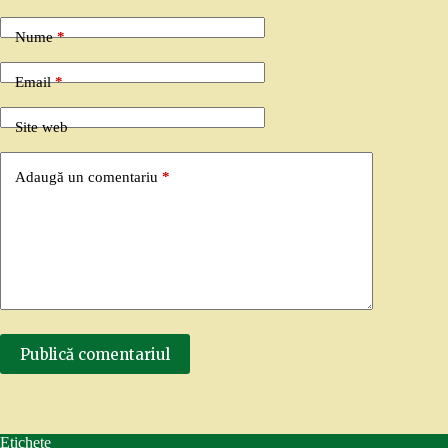
Nume
*
Email
*
Site web
Adaugă un comentariu
*
Publică comentariul
Etichete