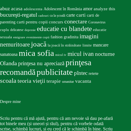
abuz
acasa
amor
Adolescent în România
analyze this
adolescenta
bucureşti-regatul
carte
carti
carti de
ca la școală
cadouri
conectare
carti pentru copii
concurs
parenting
Coronavirus
educatie cu blandete
educatie
cuplu
delicatese
depresie
imagini
fashion
gradinita
sexuala
emigrare
evenimente copii
joacă
nemuritoare
mancare
la joacă în străinătate
limite
mica sofia
micul ivan
nocturne
sanatoasa
micul iv
prinţesa
Olanda
prinţesa nu apreciază
publicitate
recomandă
pîntec
retete
scoala
teoria vieţii
terapie
vacanta
umanitar
Despre mine
Scriu pentru că mă ajută, pentru că am nevoie să dau pe-afară
tot binele meu (și uneori și răul), pentru că vorbele odată
scrise, schimbă lucruri, și eu cred că le schimbă în bine. Scriu