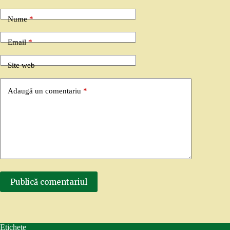
Nume
*
Email
*
Site web
Adaugă un comentariu
*
Publică comentariul
Etichete