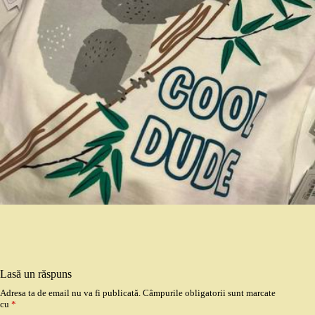
Lasă un răspuns
Adresa ta de email nu va fi publicată.
Câmpurile obligatorii sunt marcate
cu
*