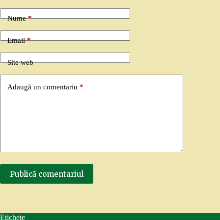
Nume
*
Email
*
Site web
Adaugă un comentariu
*
Publică comentariul
Etichete