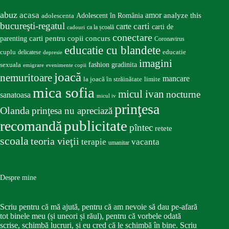
abuz
acasa
amor
Adolescent în România
analyze this
adolescenta
bucureşti-regatul
carte
carti
carti de
ca la școală
cadouri
conectare
carti pentru copii
concurs
parenting
Coronavirus
educatie cu blandete
educatie
cuplu
delicatese
depresie
imagini
fashion
gradinita
sexuala
emigrare
evenimente copii
joacă
nemuritoare
mancare
la joacă în străinătate
limite
mica sofia
micul ivan
nocturne
sanatoasa
micul iv
prinţesa
Olanda
prinţesa nu apreciază
publicitate
recomandă
pîntec
retete
scoala
teoria vieţii
terapie
vacanta
umanitar
Despre mine
Scriu pentru că mă ajută, pentru că am nevoie să dau pe-afară
tot binele meu (și uneori și răul), pentru că vorbele odată
scrise, schimbă lucruri, și eu cred că le schimbă în bine. Scriu