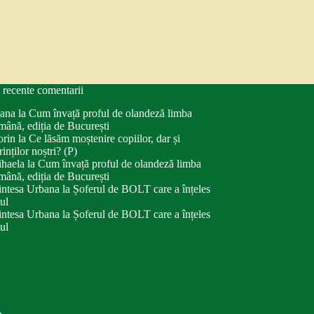
 recente comentarii
ana
la
Cum învață proful de olandeză limba
mână, ediția de București
orin
la
Ce lăsăm moștenire copiilor, dar și
rinților noștri? (P)
haela
la
Cum învață proful de olandeză limba
mână, ediția de București
intesa Urbana
la
Șoferul de BOLT care a înțeles
tul
intesa Urbana
la
Șoferul de BOLT care a înțeles
tul
.