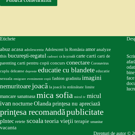
Publică comentariul
Etichete
Des
abuz
acasa
amor
Adolescent în România
analyze
adolescenta
bucureşti-regatul
carte
carti
this
Scri
carti de
ca la școală
cadouri
conectare
afar
carti pentru copii
concurs
parenting
Coronavirus
odat
educatie cu blandete
educatie
cuplu
delicatese
depresie
bine
imagini
face
fashion
gradinita
sexuala
emigrare
evenimente copii
docu
joacă
nemuritoare
la joacă în străinătate
limite
lucru
mica sofia
micul
mancare sanatoasa
micul iv
ivan
nocturne
Olanda
prinţesa nu apreciază
publicitate
prinţesa recomandă
scoala
teoria vieţii
pîntec
terapie
retete
umanitar
vacanta
Drepturi de autor © 2