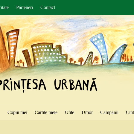
itate
Parteneri
Contact
ă
Copiii mei
Cartile mele
Utile
Umor
Campanii
Citi