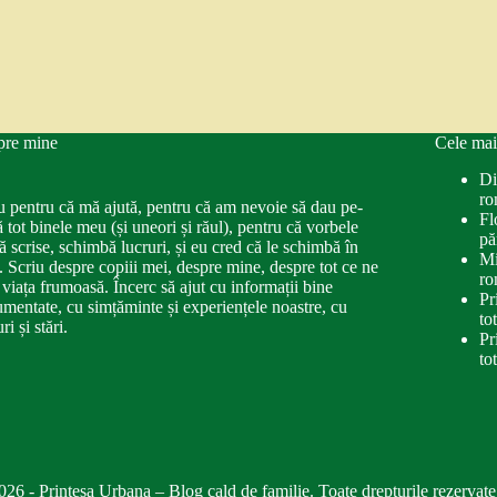
pre mine
Cele mai
Di
ro
u pentru că mă ajută, pentru că am nevoie să dau pe-
Fl
ă tot binele meu (și uneori și răul), pentru că vorbele
pă
ă scrise, schimbă lucruri, și eu cred că le schimbă în
Mi
. Scriu despre copiii mei, despre mine, despre tot ce ne
ro
 viața frumoasă. Încerc să ajut cu informații bine
Pr
mentate, cu simțăminte și experiențele noastre, cu
to
ri și stări.
Pr
to
026 - Printesa Urbana – Blog cald de familie. Toate drepturile rezervate