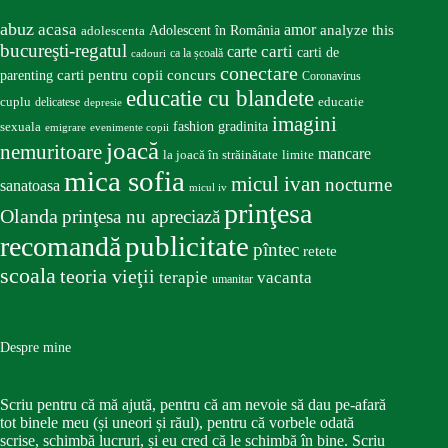
abuz
acasa
amor
Adolescent în România
analyze this
adolescenta
bucureşti-regatul
carte
carti
carti de
ca la școală
cadouri
conectare
carti pentru copii
concurs
parenting
Coronavirus
educatie cu blandete
educatie
cuplu
delicatese
depresie
imagini
fashion
gradinita
sexuala
emigrare
evenimente copii
joacă
nemuritoare
mancare
la joacă în străinătate
limite
mica sofia
micul ivan
nocturne
sanatoasa
micul iv
prinţesa
Olanda
prinţesa nu apreciază
publicitate
recomandă
pîntec
retete
scoala
teoria vieţii
terapie
vacanta
umanitar
Despre mine
Scriu pentru că mă ajută, pentru că am nevoie să dau pe-afară
tot binele meu (și uneori și răul), pentru că vorbele odată
scrise, schimbă lucruri, și eu cred că le schimbă în bine. Scriu