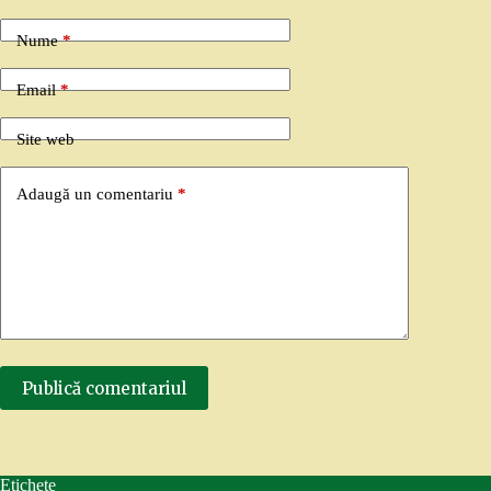
Nume
*
Email
*
Site web
Adaugă un comentariu
*
Publică comentariul
Etichete