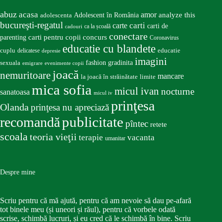
abuz
acasa
amor
Adolescent în România
analyze this
adolescenta
bucureşti-regatul
carte
carti
carti de
ca la școală
cadouri
conectare
carti pentru copii
concurs
parenting
Coronavirus
educatie cu blandete
educatie
cuplu
delicatese
depresie
imagini
fashion
gradinita
sexuala
emigrare
evenimente copii
joacă
nemuritoare
mancare
la joacă în străinătate
limite
mica sofia
micul ivan
nocturne
sanatoasa
micul iv
prinţesa
Olanda
prinţesa nu apreciază
publicitate
recomandă
pîntec
retete
scoala
teoria vieţii
terapie
vacanta
umanitar
Despre mine
Scriu pentru că mă ajută, pentru că am nevoie să dau pe-afară
tot binele meu (și uneori și răul), pentru că vorbele odată
scrise, schimbă lucruri, și eu cred că le schimbă în bine. Scriu