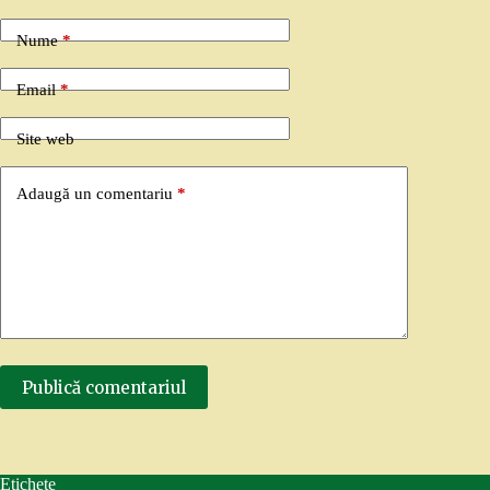
Nume
*
Email
*
Site web
Adaugă un comentariu
*
Publică comentariul
Etichete