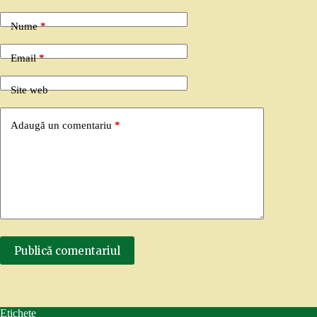
Nume
*
Email
*
Site web
Adaugă un comentariu
*
Publică comentariul
Etichete