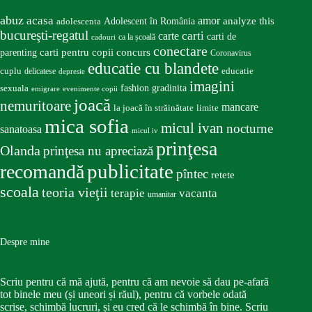
abuz
acasa
amor
Adolescent în România
analyze this
adolescenta
bucureşti-regatul
carte
carti
carti de
ca la școală
cadouri
conectare
carti pentru copii
concurs
parenting
Coronavirus
educatie cu blandete
educatie
cuplu
delicatese
depresie
imagini
fashion
gradinita
sexuala
emigrare
evenimente copii
joacă
nemuritoare
mancare
la joacă în străinătate
limite
mica sofia
micul ivan
nocturne
sanatoasa
micul iv
prinţesa
Olanda
prinţesa nu apreciază
publicitate
recomandă
pîntec
retete
scoala
teoria vieţii
terapie
vacanta
umanitar
Despre mine
Scriu pentru că mă ajută, pentru că am nevoie să dau pe-afară
tot binele meu (și uneori și răul), pentru că vorbele odată
scrise, schimbă lucruri, și eu cred că le schimbă în bine. Scriu