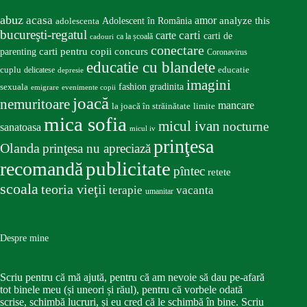
abuz
acasa
amor
Adolescent în România
analyze this
adolescenta
bucureşti-regatul
carte
carti
carti de
ca la școală
cadouri
conectare
carti pentru copii
concurs
parenting
Coronavirus
educatie cu blandete
educatie
cuplu
delicatese
depresie
imagini
fashion
gradinita
sexuala
emigrare
evenimente copii
joacă
nemuritoare
mancare
la joacă în străinătate
limite
mica sofia
micul ivan
nocturne
sanatoasa
micul iv
prinţesa
Olanda
prinţesa nu apreciază
publicitate
recomandă
pîntec
retete
scoala
teoria vieţii
terapie
vacanta
umanitar
Despre mine
Scriu pentru că mă ajută, pentru că am nevoie să dau pe-afară
tot binele meu (și uneori și răul), pentru că vorbele odată
scrise, schimbă lucruri, și eu cred că le schimbă în bine. Scriu