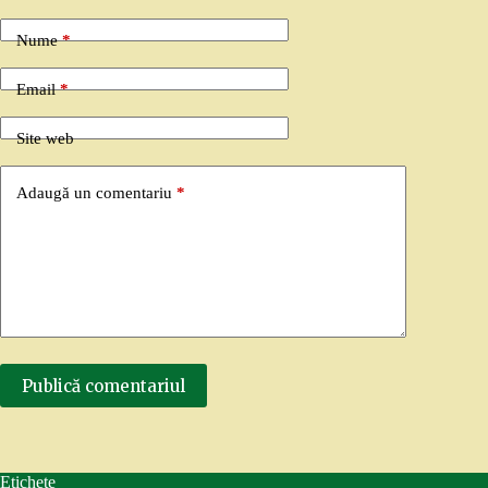
Nume
*
Email
*
Site web
Adaugă un comentariu
*
Publică comentariul
Etichete