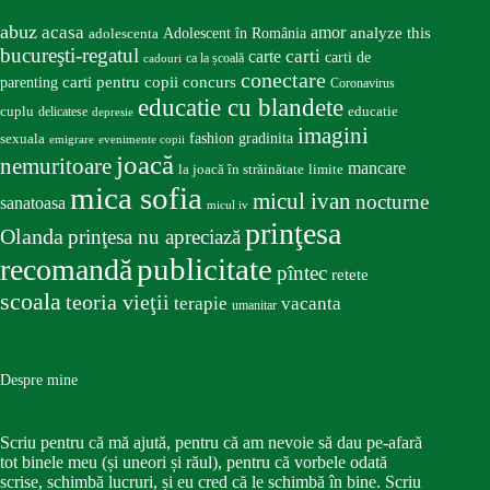
abuz
acasa
amor
Adolescent în România
analyze this
adolescenta
bucureşti-regatul
carte
carti
carti de
ca la școală
cadouri
conectare
carti pentru copii
concurs
parenting
Coronavirus
educatie cu blandete
educatie
cuplu
delicatese
depresie
imagini
fashion
gradinita
sexuala
emigrare
evenimente copii
joacă
nemuritoare
mancare
la joacă în străinătate
limite
mica sofia
micul ivan
nocturne
sanatoasa
micul iv
prinţesa
Olanda
prinţesa nu apreciază
publicitate
recomandă
pîntec
retete
scoala
teoria vieţii
terapie
vacanta
umanitar
Despre mine
Scriu pentru că mă ajută, pentru că am nevoie să dau pe-afară
tot binele meu (și uneori și răul), pentru că vorbele odată
scrise, schimbă lucruri, și eu cred că le schimbă în bine. Scriu