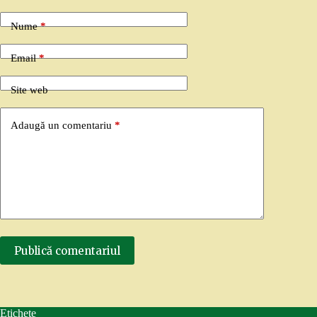
Nume
*
Email
*
Site web
Adaugă un comentariu
*
Publică comentariul
Etichete