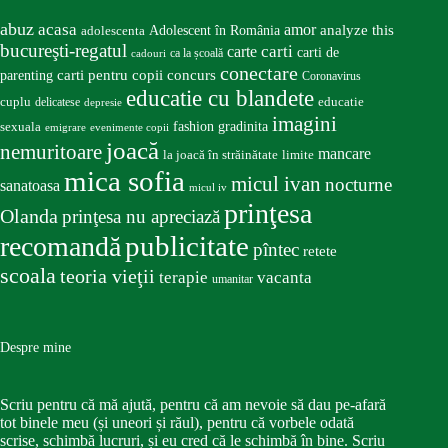
abuz
acasa
amor
Adolescent în România
analyze this
adolescenta
bucureşti-regatul
carte
carti
carti de
ca la școală
cadouri
conectare
carti pentru copii
concurs
parenting
Coronavirus
educatie cu blandete
educatie
cuplu
delicatese
depresie
imagini
fashion
gradinita
sexuala
emigrare
evenimente copii
joacă
nemuritoare
mancare
la joacă în străinătate
limite
mica sofia
micul ivan
nocturne
sanatoasa
micul iv
prinţesa
Olanda
prinţesa nu apreciază
publicitate
recomandă
pîntec
retete
scoala
teoria vieţii
terapie
vacanta
umanitar
Despre mine
Scriu pentru că mă ajută, pentru că am nevoie să dau pe-afară
tot binele meu (și uneori și răul), pentru că vorbele odată
scrise, schimbă lucruri, și eu cred că le schimbă în bine. Scriu