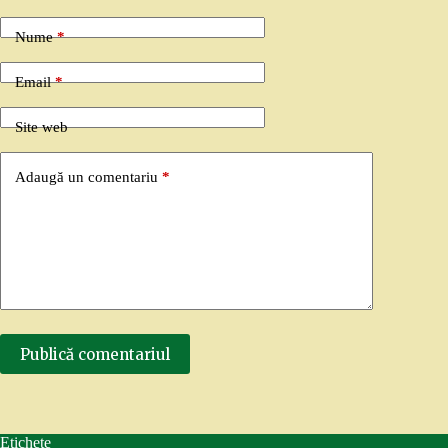
Nume
*
Email
*
Site web
Adaugă un comentariu
*
Publică comentariul
Etichete