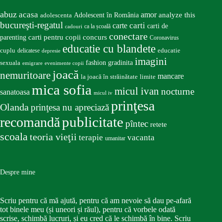
abuz
acasa
amor
Adolescent în România
analyze this
adolescenta
bucureşti-regatul
carte
carti
carti de
ca la școală
cadouri
conectare
carti pentru copii
concurs
parenting
Coronavirus
educatie cu blandete
educatie
cuplu
delicatese
depresie
imagini
fashion
gradinita
sexuala
emigrare
evenimente copii
joacă
nemuritoare
mancare
la joacă în străinătate
limite
mica sofia
micul ivan
nocturne
sanatoasa
micul iv
prinţesa
Olanda
prinţesa nu apreciază
publicitate
recomandă
pîntec
retete
scoala
teoria vieţii
terapie
vacanta
umanitar
Despre mine
Scriu pentru că mă ajută, pentru că am nevoie să dau pe-afară
tot binele meu (și uneori și răul), pentru că vorbele odată
scrise, schimbă lucruri, și eu cred că le schimbă în bine. Scriu