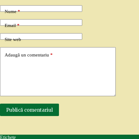
Nume
*
Email
*
Site web
Adaugă un comentariu
*
Publică comentariul
Etichete