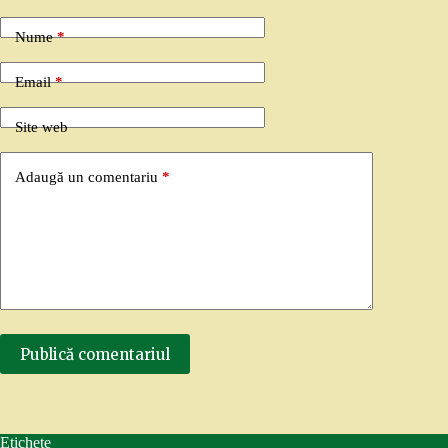
Nume
*
Email
*
Site web
Adaugă un comentariu
*
Publică comentariul
Etichete