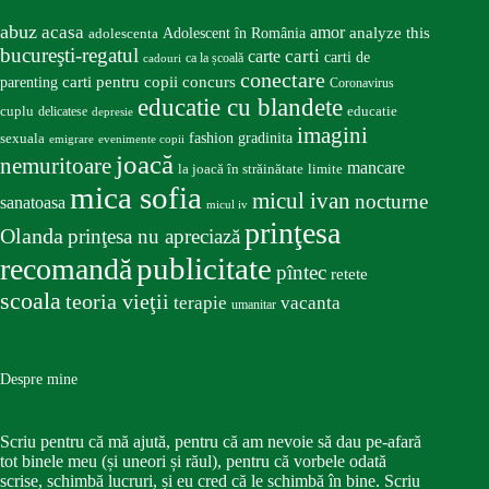
abuz
acasa
amor
Adolescent în România
analyze this
adolescenta
bucureşti-regatul
carte
carti
carti de
ca la școală
cadouri
conectare
carti pentru copii
concurs
parenting
Coronavirus
educatie cu blandete
educatie
cuplu
delicatese
depresie
imagini
fashion
gradinita
sexuala
emigrare
evenimente copii
joacă
nemuritoare
mancare
la joacă în străinătate
limite
mica sofia
micul ivan
nocturne
sanatoasa
micul iv
prinţesa
Olanda
prinţesa nu apreciază
publicitate
recomandă
pîntec
retete
scoala
teoria vieţii
terapie
vacanta
umanitar
Despre mine
Scriu pentru că mă ajută, pentru că am nevoie să dau pe-afară
tot binele meu (și uneori și răul), pentru că vorbele odată
scrise, schimbă lucruri, și eu cred că le schimbă în bine. Scriu