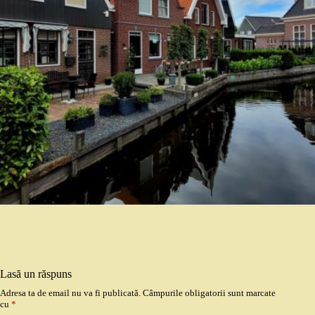
Lasă un răspuns
Adresa ta de email nu va fi publicată.
Câmpurile obligatorii sunt marcate
cu
*