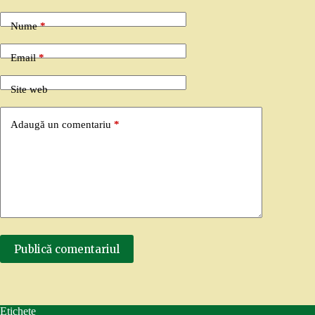
Nume
*
Email
*
Site web
Adaugă un comentariu
*
Publică comentariul
Etichete