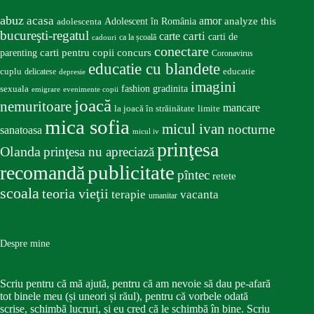
abuz
acasa
amor
Adolescent în România
analyze this
adolescenta
bucureşti-regatul
carte
carti
carti de
ca la școală
cadouri
conectare
carti pentru copii
concurs
parenting
Coronavirus
educatie cu blandete
educatie
cuplu
delicatese
depresie
imagini
fashion
gradinita
sexuala
emigrare
evenimente copii
joacă
nemuritoare
mancare
la joacă în străinătate
limite
mica sofia
micul ivan
nocturne
sanatoasa
micul iv
prinţesa
Olanda
prinţesa nu apreciază
publicitate
recomandă
pîntec
retete
scoala
teoria vieţii
terapie
vacanta
umanitar
Despre mine
Scriu pentru că mă ajută, pentru că am nevoie să dau pe-afară
tot binele meu (și uneori și răul), pentru că vorbele odată
scrise, schimbă lucruri, și eu cred că le schimbă în bine. Scriu