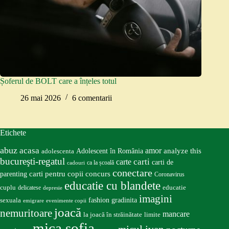
Șoferul de BOLT care a înțeles totul
26 mai 2026
6 comentarii
Etichete
abuz
acasa
amor
Adolescent în România
analyze this
adolescenta
bucureşti-regatul
carte
carti
carti de
ca la școală
cadouri
conectare
carti pentru copii
concurs
parenting
Coronavirus
educatie cu blandete
educatie
cuplu
delicatese
depresie
imagini
fashion
gradinita
sexuala
emigrare
evenimente copii
joacă
nemuritoare
mancare
la joacă în străinătate
limite
mica sofia