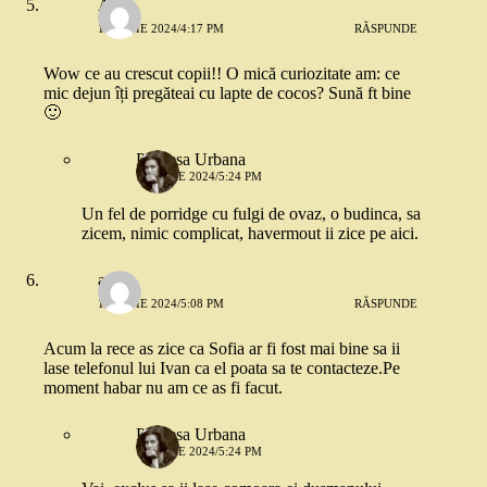
Alina
18 IUNIE 2024/4:17 PM
RĂSPUNDE
Wow ce au crescut copii!! O mică curiozitate am: ce
mic dejun îți pregăteai cu lapte de cocos? Sună ft bine
🙂
Printesa Urbana
18 IUNIE 2024/5:24 PM
Un fel de porridge cu fulgi de ovaz, o budinca, sa
zicem, nimic complicat, havermout ii zice pe aici.
andra
18 IUNIE 2024/5:08 PM
RĂSPUNDE
Acum la rece as zice ca Sofia ar fi fost mai bine sa ii
lase telefonul lui Ivan ca el poata sa te contacteze.Pe
moment habar nu am ce as fi facut.
Printesa Urbana
18 IUNIE 2024/5:24 PM