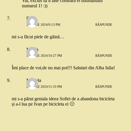
Vai, exclus sa ii lase comoara ei dusmanului
numarul 1! :))
Elena
18 IUNIE 2024/9:13 PM
RĂSPUNDE
mi s-a făcut piele de găină…
Mirela
19 IUNIE 2024/10:27 PM
RĂSPUNDE
Îmi place de voi,de nu mai pot!!! Salutari din Alba Iulia!
Mihaela
23 IUNIE 2024/11:33 PM
RĂSPUNDE
mi s-a părut geniala ideea Sofiei de a abandona bicicleta
și a-l lua pe Ivan pe bicicleta ei 🙂