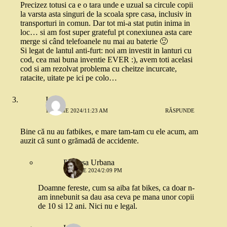
Precizez totusi ca e o tara unde e uzual sa circule copii
la varsta asta singuri de la scoala spre casa, inclusiv in
transporturi in comun. Dar tot mi-a stat putin inima in
loc… si am fost super grateful pt conexiunea asta care
merge si când telefoanele nu mai au baterie 🙂
Si legat de lantul anti-furt: noi am investit in lanturi cu
cod, cea mai buna inventie EVER :), avem toti acelasi
cod si am rezolvat problema cu cheitze incurcate,
ratacite, uitate pe ici pe colo…
Irina
18 IUNIE 2024/11:23 AM
RĂSPUNDE
Bine că nu au fatbikes, e mare tam-tam cu ele acum, am
auzit că sunt o grămadă de accidente.
Printesa Urbana
18 IUNIE 2024/2:09 PM
Doamne fereste, cum sa aiba fat bikes, ca doar n-
am innebunit sa dau asa ceva pe mana unor copii
de 10 si 12 ani. Nici nu e legal.