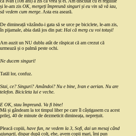
că Ivan (10n ani) a zis că vrea și el. Am discutat cu ei regulile
și le-am zis
OK, mergeți împreună singuri și eu vin să vă iau,
să vedem cum merge
. Asta era aseară.
De dimineață văzându-i gata să se urce pe biciclete, le-am zis,
în pijamale, abia dată jos din pat:
Hai că merg cu voi totuși!
Am auzit un NU dublu atât de răspicat că am crezut că
urmează și o palmă peste ochi.
Ne ducem singuri!
Tatăl lor, confuz.
Stai, ce? Singuri? Amândoi? Nu e bine, Ivan e aerian. Nu are
telefon. Bicicleta lui e veche.
E OK, stau împreună. Va fi bine!
Mă și gândeam la tot timpul liber pe care îl câștigasem cu acest
prilej, 40 de minute de dezmeticit dimineața, neprețuit.
Pleacă copiii,
have fun, ne vedem la 3
,
Sofi, dai un mesaj când
ajungeți
, dispar după colț, ehe, avem copii mari, îmi pun