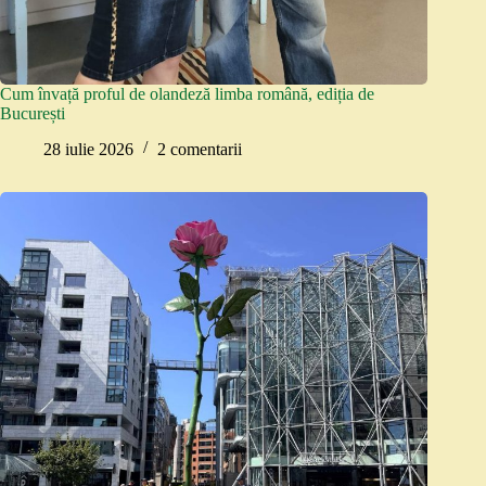
Cum învață proful de olandeză limba română, ediția de
București
28 iulie 2026
2 comentarii