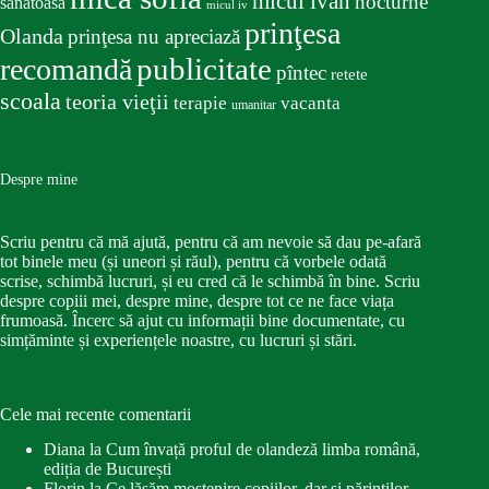
micul ivan
nocturne
sanatoasa
micul iv
prinţesa
Olanda
prinţesa nu apreciază
publicitate
recomandă
pîntec
retete
scoala
teoria vieţii
terapie
vacanta
umanitar
Despre mine
Scriu pentru că mă ajută, pentru că am nevoie să dau pe-afară
tot binele meu (și uneori și răul), pentru că vorbele odată
scrise, schimbă lucruri, și eu cred că le schimbă în bine. Scriu
despre copiii mei, despre mine, despre tot ce ne face viața
frumoasă. Încerc să ajut cu informații bine documentate, cu
simțăminte și experiențele noastre, cu lucruri și stări.
Cele mai recente comentarii
Diana
la
Cum învață proful de olandeză limba română,
ediția de București
Florin
la
Ce lăsăm moștenire copiilor, dar și părinților