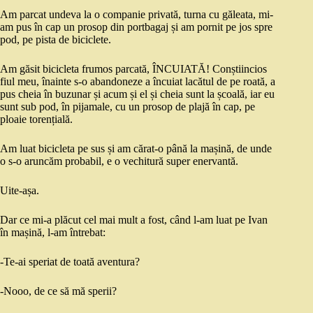
Am parcat undeva la o companie privată, turna cu găleata, mi-
am pus în cap un prosop din portbagaj și am pornit pe jos spre
pod, pe pista de biciclete.
Am găsit bicicleta frumos parcată, ÎNCUIATĂ! Conștiincios
fiul meu, înainte s-o abandoneze a încuiat lacătul de pe roată, a
pus cheia în buzunar și acum și el și cheia sunt la școală, iar eu
sunt sub pod, în pijamale, cu un prosop de plajă în cap, pe
ploaie torențială.
Am luat bicicleta pe sus și am cărat-o până la mașină, de unde
o s-o aruncăm probabil, e o vechitură super enervantă.
Uite-așa.
Dar ce mi-a plăcut cel mai mult a fost, când l-am luat pe Ivan
în mașină, l-am întrebat:
-Te-ai speriat de toată aventura?
-Nooo, de ce să mă sperii?