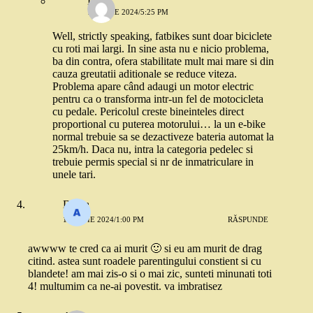
Little
18 IUNIE 2024/5:25 PM
Well, strictly speaking, fatbikes sunt doar biciclete
cu roti mai largi. In sine asta nu e nicio problema,
ba din contra, ofera stabilitate mult mai mare si din
cauza greutatii aditionale se reduce viteza.
Problema apare când adaugi un motor electric
pentru ca o transforma intr-un fel de motocicleta
cu pedale. Pericolul creste bineinteles direct
proportional cu puterea motorului… la un e-bike
normal trebuie sa se dezactiveze bateria automat la
25km/h. Daca nu, intra la categoria pedelec si
trebuie permis special si nr de inmatriculare in
unele tari.
Diana
18 IUNIE 2024/1:00 PM
RĂSPUNDE
awwww te cred ca ai murit 🙂 si eu am murit de drag
citind. astea sunt roadele parentingului constient si cu
blandete! am mai zis-o si o mai zic, sunteti minunati toti
4! multumim ca ne-ai povestit. va imbratisez