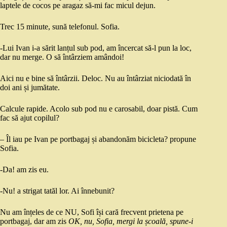
laptele de cocos pe aragaz să-mi fac micul dejun.
Trec 15 minute, sună telefonul. Sofia.
-Lui Ivan i-a sărit lanțul sub pod, am încercat să-l pun la loc,
dar nu merge. O să întârziem amândoi!
Aici nu e bine să întârzii. Deloc. Nu au întârziat niciodată în
doi ani și jumătate.
Calcule rapide. Acolo sub pod nu e carosabil, doar pistă. Cum
fac să ajut copilul?
– Îl iau pe Ivan pe portbagaj și abandonăm bicicleta? propune
Sofia.
-Da! am zis eu.
-Nu! a strigat tatăl lor. Ai înnebunit?
Nu am înțeles de ce NU, Sofi își cară frecvent prietena pe
portbagaj, dar am zis
OK, nu, Sofia, mergi la școală, spune-i