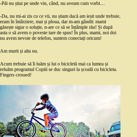
-Păi nu știai pe unde vin, când, nu aveam cum vorbi…
-Da, nu mi-ai zis cu ce vii, nu știam dacă am ieșit unde trebuie,
eram în întârziere, mai și ploua, dar m-am gândit: mami
găsește sigur o soluție, n-are ce să se întâmple rău! Și după
asta o să avem o poveste tare de spus! În plus, mami, noi doi
nu avem nevoie de telefon, suntem conectați oricum!
Am murit și alta nu.
Acum trebuie să îi luăm și lui o bicicletă mai ca lumea și
reluăm programul Copiii se duc singuri la școală cu bicicleta.
Fingers crossed!