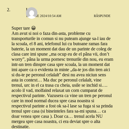
Little
18 IUNIE 2024/10:54 AM
RĂSPUNDE
Super tare 😀
Am avut si noi o faza din-asta, probleme cu
transporturile in comun si nu puteam ajunge sa-l iau de
la scoala, el 8 ani, telefonul lui cu butoane ramas fara
baterie, la un moment dat dau de un parinte de coleg de
clasa care imi spune „ma ocup eu de el pâna vii, don’t
worry”, pâna la urma pornesc trenurile din nou, eu eram
intr-un tren dinspre casa spre scoala, la un moment dat
imi apare ca o evidenta in minte „da-te jos din tren aici
si du-te pe peronul celalalt” desi nu avea niciun sens
asta in context… Ma duc pe peronul celalalt, vine
trenul, urc in el ca trasa cu cheia, usile se inchid si….
acolo il vad, molfaind relaxat un corn cumparat de
respectivul parinte. Vazusera ca vine un tren pe peronul
care in mod normal ducea spre casa noastra si
respectivul parinte a fost ok sa-l lase sa fuga si sa prinda
trenul spre casa (si bineinteles fara sa-mi spuna… ca
doar venea spre casa ). Doar ca… trenul acela NU
mergea spre casa noastra, ci era deviat spre o alta
destinatie.