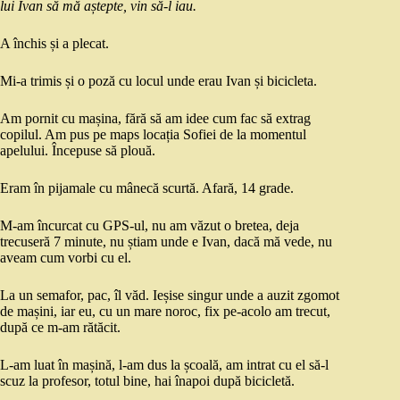
lui Ivan să mă aștepte, vin să-l iau.
A închis și a plecat.
Mi-a trimis și o poză cu locul unde erau Ivan și bicicleta.
Am pornit cu mașina, fără să am idee cum fac să extrag
copilul. Am pus pe maps locația Sofiei de la momentul
apelului. Începuse să plouă.
Eram în pijamale cu mânecă scurtă. Afară, 14 grade.
M-am încurcat cu GPS-ul, nu am văzut o bretea, deja
trecuseră 7 minute, nu știam unde e Ivan, dacă mă vede, nu
aveam cum vorbi cu el.
La un semafor, pac, îl văd. Ieșise singur unde a auzit zgomot
de mașini, iar eu, cu un mare noroc, fix pe-acolo am trecut,
după ce m-am rătăcit.
L-am luat în mașină, l-am dus la școală, am intrat cu el să-l
scuz la profesor, totul bine, hai înapoi după bicicletă.