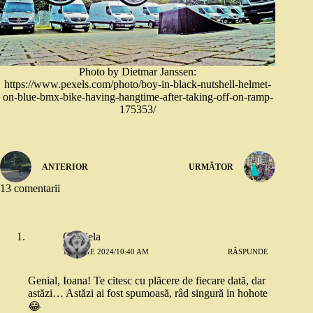
Photo by Dietmar Janssen:
https://www.pexels.com/photo/boy-in-black-nutshell-helmet-
on-blue-bmx-bike-having-hangtime-after-taking-off-on-ramp-
175353/
ANTERIOR
URMĂTOR
13 comentarii
Gabriela
18 IUNIE 2024/10:40 AM
RĂSPUNDE
Genial, Ioana! Te citesc cu plăcere de fiecare dată, dar
astăzi… Astăzi ai fost spumoasă, râd singură in hohote
😂