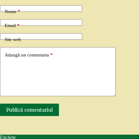
Nume
*
Email
*
Site web
Adaugă un comentariu
*
Publică comentariul
Etichete