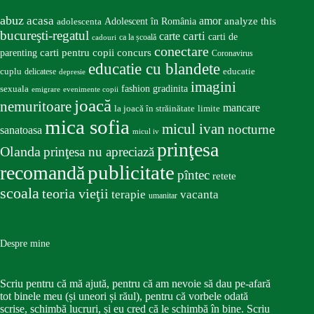
abuz
acasa
amor
Adolescent în România
analyze this
adolescenta
bucureşti-regatul
carte
carti
carti de
ca la școală
cadouri
conectare
carti pentru copii
concurs
parenting
Coronavirus
educatie cu blandete
educatie
cuplu
delicatese
depresie
imagini
fashion
gradinita
sexuala
emigrare
evenimente copii
joacă
nemuritoare
mancare
la joacă în străinătate
limite
mica sofia
micul ivan
nocturne
sanatoasa
micul iv
prinţesa
Olanda
prinţesa nu apreciază
publicitate
recomandă
pîntec
retete
scoala
teoria vieţii
terapie
vacanta
umanitar
Despre mine
Scriu pentru că mă ajută, pentru că am nevoie să dau pe-afară
tot binele meu (și uneori și răul), pentru că vorbele odată
scrise, schimbă lucruri, și eu cred că le schimbă în bine. Scriu