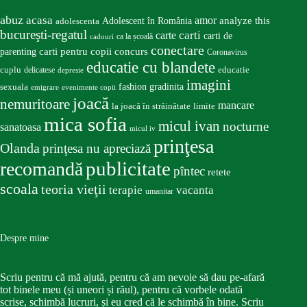
abuz
acasa
amor
Adolescent în România
analyze this
adolescenta
bucureşti-regatul
carte
carti
carti de
ca la școală
cadouri
conectare
carti pentru copii
concurs
parenting
Coronavirus
educatie cu blandete
educatie
cuplu
delicatese
depresie
imagini
fashion
gradinita
sexuala
emigrare
evenimente copii
joacă
nemuritoare
mancare
la joacă în străinătate
limite
mica sofia
micul ivan
nocturne
sanatoasa
micul iv
prinţesa
Olanda
prinţesa nu apreciază
publicitate
recomandă
pîntec
retete
scoala
teoria vieţii
terapie
vacanta
umanitar
Despre mine
Scriu pentru că mă ajută, pentru că am nevoie să dau pe-afară
tot binele meu (și uneori și răul), pentru că vorbele odată
scrise, schimbă lucruri, și eu cred că le schimbă în bine. Scriu