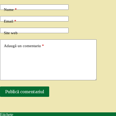
Nume
*
Email
*
Site web
Adaugă un comentariu
*
Publică comentariul
Etichete