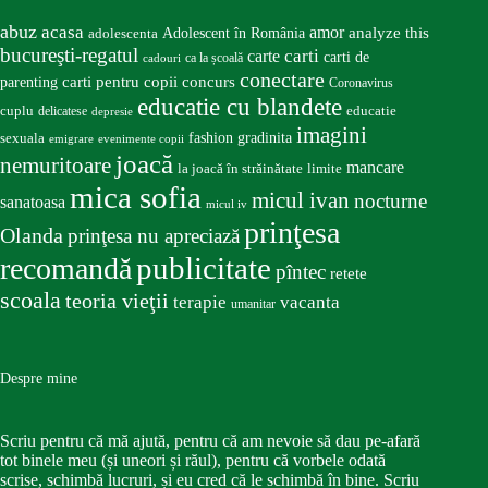
abuz
acasa
amor
Adolescent în România
analyze this
adolescenta
bucureşti-regatul
carte
carti
carti de
ca la școală
cadouri
conectare
carti pentru copii
concurs
parenting
Coronavirus
educatie cu blandete
educatie
cuplu
delicatese
depresie
imagini
fashion
gradinita
sexuala
emigrare
evenimente copii
joacă
nemuritoare
mancare
la joacă în străinătate
limite
mica sofia
micul ivan
nocturne
sanatoasa
micul iv
prinţesa
Olanda
prinţesa nu apreciază
publicitate
recomandă
pîntec
retete
scoala
teoria vieţii
terapie
vacanta
umanitar
Despre mine
Scriu pentru că mă ajută, pentru că am nevoie să dau pe-afară
tot binele meu (și uneori și răul), pentru că vorbele odată
scrise, schimbă lucruri, și eu cred că le schimbă în bine. Scriu