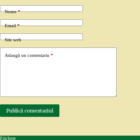
Nume
*
Email
*
Site web
Adaugă un comentariu
*
Publică comentariul
Etichete