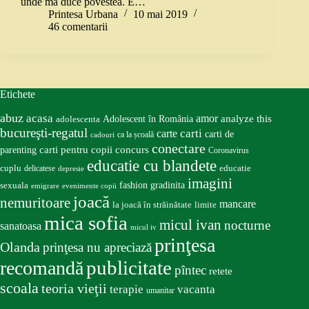
unde mă duce povestea. E…
Printesa Urbana
10 mai 2019
46 comentarii
Etichete
abuz
acasa
amor
Adolescent în România
analyze this
adolescenta
bucureşti-regatul
carte
carti
carti de
ca la școală
cadouri
conectare
carti pentru copii
concurs
parenting
Coronavirus
educatie cu blandete
educatie
cuplu
delicatese
depresie
imagini
fashion
gradinita
sexuala
emigrare
evenimente copii
joacă
nemuritoare
mancare
la joacă în străinătate
limite
mica sofia
micul ivan
nocturne
sanatoasa
micul iv
prinţesa
Olanda
prinţesa nu apreciază
publicitate
recomandă
pîntec
retete
scoala
teoria vieţii
terapie
vacanta
umanitar