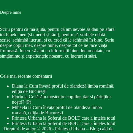
Despre mine
Scriu pentru că mă ajută, pentru că am nevoie să dau pe-afară
tot binele meu (și uneori și răul), pentru că vorbele odată
scrise, schimbă lucruri, și eu cred că le schimbă în bine. Scriu
despre copiii mei, despre mine, despre tot ce ne face viața
frumoasă. Încerc să ajut cu informații bine documentate, cu
simțăminte și experiențele noastre, cu lucruri și stări.
Cele mai recente comentarii
Diana
la
Cum învață proful de olandeză limba română,
ediția de București
Florin
la
Ce lăsăm moștenire copiilor, dar și părinților
noștri? (P)
Mihaela
la
Cum învață proful de olandeză limba
română, ediția de București
Printesa Urbana
la
Șoferul de BOLT care a înțeles totul
Printesa Urbana
la
Șoferul de BOLT care a înțeles totul
Drepturi de autor © 2026 - Printesa Urbana – Blog cald de