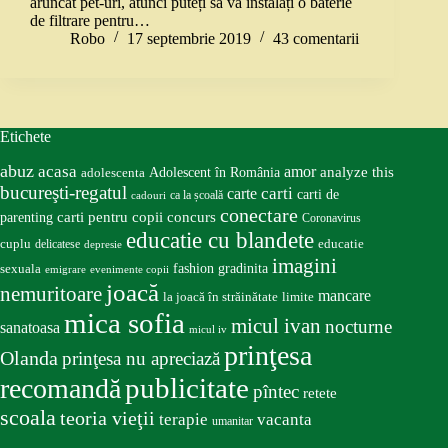
aruncat pet-uri, atunci puteți să vă instalați o baterie
de filtrare pentru…
Robo
17 septembrie 2019
43 comentarii
Etichete
abuz
acasa
amor
Adolescent în România
analyze this
adolescenta
bucureşti-regatul
carte
carti
carti de
ca la școală
cadouri
conectare
carti pentru copii
concurs
parenting
Coronavirus
educatie cu blandete
educatie
cuplu
delicatese
depresie
imagini
fashion
gradinita
sexuala
emigrare
evenimente copii
joacă
nemuritoare
mancare
la joacă în străinătate
limite
mica sofia
micul ivan
nocturne
sanatoasa
micul iv
prinţesa
Olanda
prinţesa nu apreciază
publicitate
recomandă
pîntec
retete
scoala
teoria vieţii
terapie
vacanta
umanitar