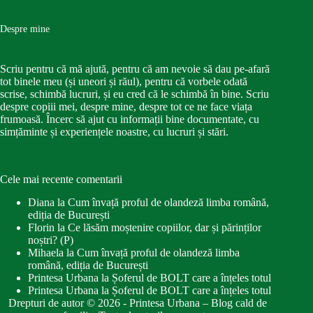
Despre mine
Scriu pentru că mă ajută, pentru că am nevoie să dau pe-afară
tot binele meu (și uneori și răul), pentru că vorbele odată
scrise, schimbă lucruri, și eu cred că le schimbă în bine. Scriu
despre copiii mei, despre mine, despre tot ce ne face viața
frumoasă. Încerc să ajut cu informații bine documentate, cu
simțăminte și experiențele noastre, cu lucruri și stări.
Cele mai recente comentarii
Diana
la
Cum învață proful de olandeză limba română,
ediția de București
Florin
la
Ce lăsăm moștenire copiilor, dar și părinților
noștri? (P)
Mihaela
la
Cum învață proful de olandeză limba
română, ediția de București
Printesa Urbana
la
Șoferul de BOLT care a înțeles totul
Printesa Urbana
la
Șoferul de BOLT care a înțeles totul
Drepturi de autor © 2026 - Printesa Urbana – Blog cald de