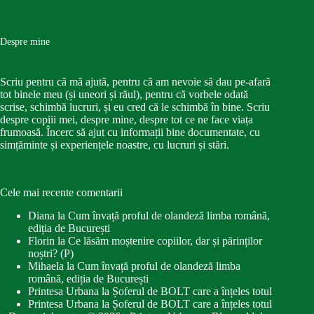
Despre mine
Scriu pentru că mă ajută, pentru că am nevoie să dau pe-afară
tot binele meu (și uneori și răul), pentru că vorbele odată
scrise, schimbă lucruri, și eu cred că le schimbă în bine. Scriu
despre copiii mei, despre mine, despre tot ce ne face viața
frumoasă. Încerc să ajut cu informații bine documentate, cu
simțăminte și experiențele noastre, cu lucruri și stări.
Cele mai recente comentarii
Diana
la
Cum învață proful de olandeză limba română,
ediția de București
Florin
la
Ce lăsăm moștenire copiilor, dar și părinților
noștri? (P)
Mihaela
la
Cum învață proful de olandeză limba
română, ediția de București
Printesa Urbana
la
Șoferul de BOLT care a înțeles totul
Printesa Urbana
la
Șoferul de BOLT care a înțeles totul