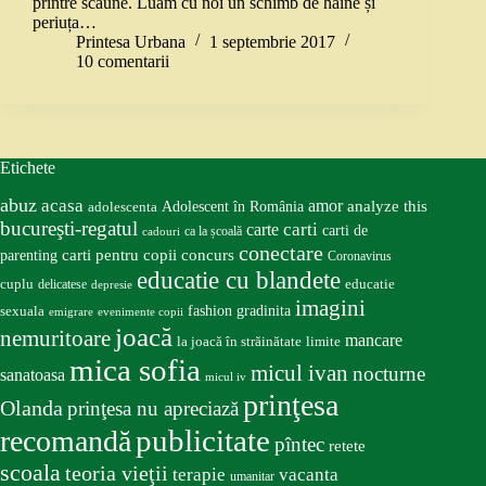
printre scaune. Luam cu noi un schimb de haine și
periuța…
Printesa Urbana
1 septembrie 2017
10 comentarii
Etichete
abuz
acasa
amor
Adolescent în România
analyze this
adolescenta
bucureşti-regatul
carte
carti
carti de
ca la școală
cadouri
conectare
carti pentru copii
concurs
parenting
Coronavirus
educatie cu blandete
educatie
cuplu
delicatese
depresie
imagini
fashion
gradinita
sexuala
emigrare
evenimente copii
joacă
nemuritoare
mancare
la joacă în străinătate
limite
mica sofia
micul ivan
nocturne
sanatoasa
micul iv
prinţesa
Olanda
prinţesa nu apreciază
publicitate
recomandă
pîntec
retete
scoala
teoria vieţii
terapie
vacanta
umanitar