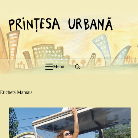
Sari
la
conținut
Meniu
Etichetă
Mamaia