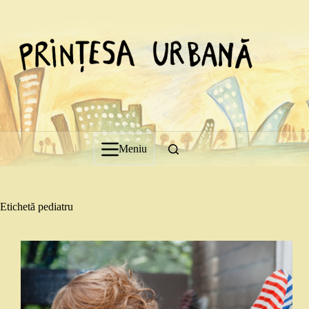
Sari
la
conținut
Meniu
Etichetă
pediatru