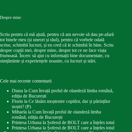
Despre mine
Scriu pentru că mă ajută, pentru că am nevoie să dau pe-afară
tot binele meu (și uneori și răul), pentru că vorbele odată
scrise, schimbă lucruri, și eu cred că le schimbă în bine. Scriu
despre copiii mei, despre mine, despre tot ce ne face viața
frumoasă. Încerc să ajut cu informații bine documentate, cu
simțăminte și experiențele noastre, cu lucruri și stări.
Cele mai recente comentarii
Diana
la
Cum învață proful de olandeză limba română,
ediția de București
Florin
la
Ce lăsăm moștenire copiilor, dar și părinților
noștri? (P)
Mihaela
la
Cum învață proful de olandeză limba
română, ediția de București
Printesa Urbana
la
Șoferul de BOLT care a înțeles totul
Printesa Urbana
la
Șoferul de BOLT care a înțeles totul