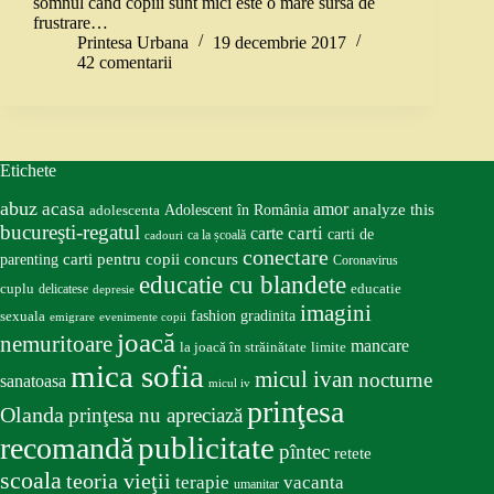
somnul când copiii sunt mici este o mare sursă de
frustrare…
Printesa Urbana
19 decembrie 2017
42 comentarii
Etichete
abuz
acasa
amor
Adolescent în România
analyze this
adolescenta
bucureşti-regatul
carte
carti
carti de
ca la școală
cadouri
conectare
carti pentru copii
concurs
parenting
Coronavirus
educatie cu blandete
educatie
cuplu
delicatese
depresie
imagini
fashion
gradinita
sexuala
emigrare
evenimente copii
joacă
nemuritoare
mancare
la joacă în străinătate
limite
mica sofia
micul ivan
nocturne
sanatoasa
micul iv
prinţesa
Olanda
prinţesa nu apreciază
publicitate
recomandă
pîntec
retete
scoala
teoria vieţii
terapie
vacanta
umanitar