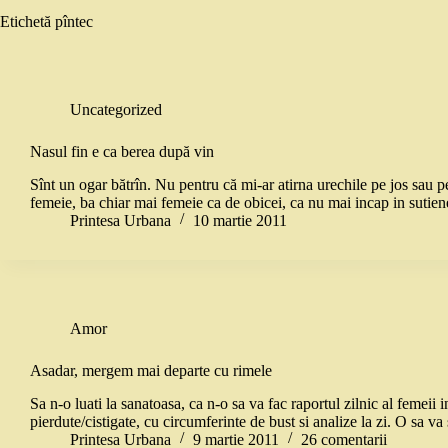
Etichetă
pîntec
Uncategorized
Nasul fin e ca berea după vin
Sînt un ogar bătrîn. Nu pentru că mi-ar atirna urechile pe jos sau pe
femeie, ba chiar mai femeie ca de obicei, ca nu mai incap in sutie
Printesa Urbana
10 martie 2011
Amor
Asadar, mergem mai departe cu rimele
Sa n-o luati la sanatoasa, ca n-o sa va fac raportul zilnic al femeii 
pierdute/cistigate, cu circumferinte de bust si analize la zi. O sa 
Printesa Urbana
9 martie 2011
26 comentarii