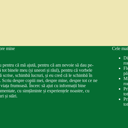
pre mine
Cele mai
Di
ro
u pentru că mă ajută, pentru că am nevoie să dau pe-
Fl
ă tot binele meu (și uneori și răul), pentru că vorbele
pă
ă scrise, schimbă lucruri, și eu cred că le schimbă în
Mi
. Scriu despre copiii mei, despre mine, despre tot ce ne
ro
 viața frumoasă. Încerc să ajut cu informații bine
Pr
mentate, cu simțăminte și experiențele noastre, cu
to
ri și stări.
Pr
to