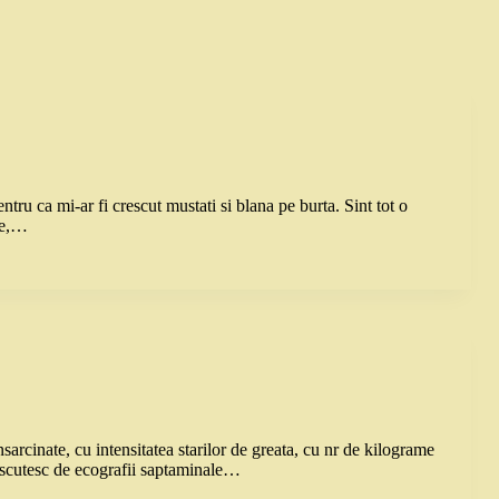
ntru ca mi-ar fi crescut mustati si blana pe burta. Sint tot o
ne,…
insarcinate, cu intensitatea starilor de greata, cu nr de kilograme
va scutesc de ecografii saptaminale…