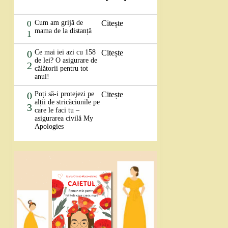
0
Cum am grijă de
Citește
mama de la distanță
1
0
Ce mai iei azi cu 158
Citește
de lei? O asigurare de
2
călătorii pentru tot
anul!
0
Poți să-i protejezi pe
Citește
alții de stricăciunile pe
3
care le faci tu –
asigurarea civilă My
Apologies