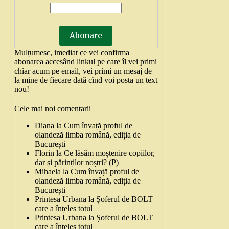
Mulțumesc, imediat ce vei confirma
abonarea accesând linkul pe care îl vei primi
chiar acum pe email, vei primi un mesaj de
la mine de fiecare dată cînd voi posta un text
nou!
Cele mai noi comentarii
Diana
la
Cum învață proful de
olandeză limba română, ediția de
București
Florin
la
Ce lăsăm moștenire copiilor,
dar și părinților noștri? (P)
Mihaela
la
Cum învață proful de
olandeză limba română, ediția de
București
Printesa Urbana
la
Șoferul de BOLT
care a înțeles totul
Printesa Urbana
la
Șoferul de BOLT
care a înțeles totul