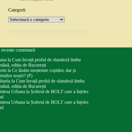
Categorii
Categorii
 recente comentarii
ana
la
Cum învață proful de olandeză limba
mână, ediția de București
orin
la
Ce lăsăm moștenire copiilor, dar și
rinților noștri? (P)
haela
la
Cum învață proful de olandeză limba
mână, ediția de București
intesa Urbana
la
Șoferul de BOLT care a înțeles
tul
intesa Urbana
la
Șoferul de BOLT care a înțeles
tul