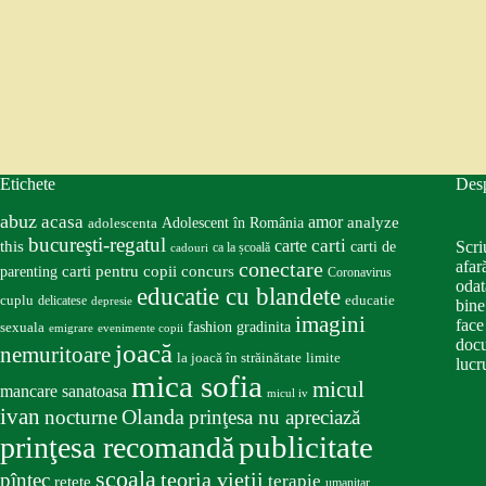
Etichete
Des
abuz
acasa
amor
Adolescent în România
analyze
adolescenta
bucureşti-regatul
carte
carti
this
Scri
carti de
ca la școală
cadouri
conectare
afar
carti pentru copii
concurs
parenting
Coronavirus
odat
educatie cu blandete
educatie
cuplu
delicatese
depresie
bine
imagini
face
fashion
gradinita
sexuala
emigrare
evenimente copii
docu
joacă
nemuritoare
la joacă în străinătate
limite
lucru
mica sofia
micul
mancare sanatoasa
micul iv
ivan
nocturne
Olanda
prinţesa nu apreciază
publicitate
prinţesa recomandă
scoala
teoria vieţii
pîntec
terapie
retete
umanitar