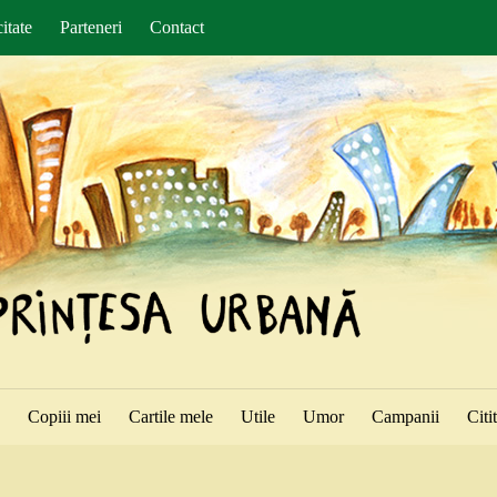
itate
Parteneri
Contact
ă
Copiii mei
Cartile mele
Utile
Umor
Campanii
Citi