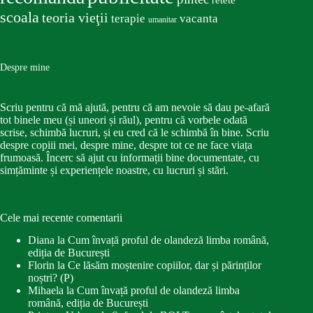
scoala
teoria vieţii
terapie
vacanta
umanitar
Despre mine
Scriu pentru că mă ajută, pentru că am nevoie să dau pe-afară
tot binele meu (și uneori și răul), pentru că vorbele odată
scrise, schimbă lucruri, și eu cred că le schimbă în bine. Scriu
despre copiii mei, despre mine, despre tot ce ne face viața
frumoasă. Încerc să ajut cu informații bine documentate, cu
simțăminte și experiențele noastre, cu lucruri și stări.
Cele mai recente comentarii
Diana
la
Cum învață proful de olandeză limba română,
ediția de București
Florin
la
Ce lăsăm moștenire copiilor, dar și părinților
noștri? (P)
Mihaela
la
Cum învață proful de olandeză limba
română, ediția de București