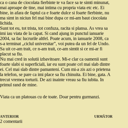
ca o cana de ciocolata fierbinte te va face sa te simti minunat,
mai aproape de tine, mai intima cu propria viata etc etc. Ei
bine, in afara de faptul ca e foarte dulce si foarte fierbinte, nu
ma simt in niciun fel mai bine dupa ce mi-am baut ciocolata
lichida.
Sunt tot eu, tot trista, tot confuza, racita si plansa. As vrea sa
imi iau viata de la capat. Si cand ajung in punctul ianuarie
2004, sa fac lucrurile altfel. Poate acum, in ianuarie 2008, ca
s-a terminat „ciclul universitar”, voi putea da un fel de Undo.
Sa uit ce-am trait, ce n-am trait, ce-am simtit si ce mi-ar fi
placut sa fiu.
Nu mai cred in solutii izbavitoare. Mi-e clar ca oamenii sunt
foarte slabi si superficiali, iar eu sunt poate cel mai slab dintre
ei. Cel mai slab dintre pamanteni. Cum mi-a zis azi o prietena
la telefon, se pare ca imi place sa fiu chinuita. Ei bine, gata. A
trecut vremea torturii. De azi inainte vreau sa fiu iubita. In
primul rand de mine.
Viata ca un platouas cu de toate. Doar pentru gurmanzi.
ANTERIOR
URMĂTOR
2 comentarii