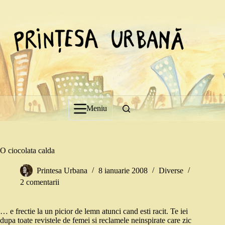
Sari
la
conținut
Meniu
O ciocolata calda
Printesa Urbana
8 ianuarie 2008
Diverse
2 comentarii
… e frectie la un picior de lemn atunci cand esti racit. Te iei
dupa toate revistele de femei si reclamele neinspirate care zic