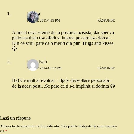
Denisa
8 IUNIE 2011/4:19 PM
RĂSPUNDE
A trecut ceva vreme de la postarea aceasta, dar sper ca
platouasul tau ti-a oferit si iubirea pe care ti-o doreai.
Din ce scrii, pare ca o meriti din plin. Hugs and kisses
🙂
Ioana Ivan
5 IUNIE 2014/10:52 PM
RĂSPUNDE
Ha! Ce mult ai evoluat – dpdv dezvoltare personala –
de la acest post…Se pare ca ti s-a implinit si dorinta 😉
Lasă un răspuns
Adresa ta de email nu va fi publicată.
Câmpurile obligatorii sunt marcate
cu
*