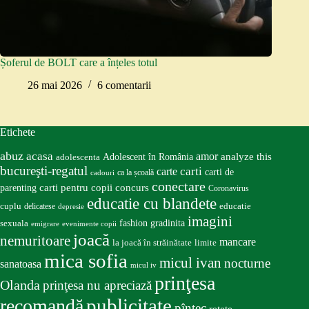
Șoferul de BOLT care a înțeles totul
26 mai 2026
6 comentarii
Etichete
abuz
acasa
amor
Adolescent în România
analyze this
adolescenta
bucureşti-regatul
carte
carti
carti de
ca la școală
cadouri
conectare
carti pentru copii
concurs
parenting
Coronavirus
educatie cu blandete
educatie
cuplu
delicatese
depresie
imagini
fashion
gradinita
sexuala
emigrare
evenimente copii
joacă
nemuritoare
mancare
la joacă în străinătate
limite
mica sofia
micul ivan
nocturne
sanatoasa
micul iv
prinţesa
Olanda
prinţesa nu apreciază
publicitate
recomandă
pîntec
retete