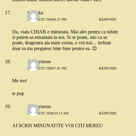
Ionouka
21 AUGUST 2008/6:21 PM
RĂSPUNDE
Da, viata CHIAR e minunata. Mai ales pentru ca iubim
si putem sa renuntam la noi. Si se poate, stiu ca se
poate, dragostea aia mare exista, o voi trai… trebuie
doar sa ma pregatesc bine bine pentru ea. 😉
Anonymous
21 AUGUST 2008/7:01 PM
RĂSPUNDE
Me too!
te pup
Anonymous
26 AUGUST 2008/10:11 AM
RĂSPUNDE
AI SCRIS MINUNAT!TE VOI CITI MEREU