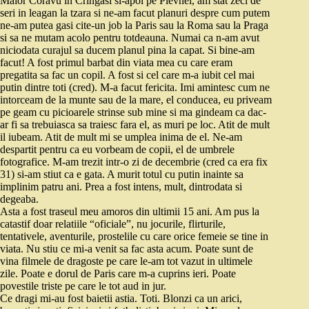
Maior Coravu in Cringasi si-apoi pe Plevnei, am stat zeci de
seri in leagan la tzara si ne-am facut planuri despre cum putem
ne-am putea gasi cite-un job la Paris sau la Roma sau la Praga
si sa ne mutam acolo pentru totdeauna. Numai ca n-am avut
niciodata curajul sa ducem planul pina la capat. Si bine-am
facut! A fost primul barbat din viata mea cu care eram
pregatita sa fac un copil. A fost si cel care m-a iubit cel mai
putin dintre toti (cred). M-a facut fericita. Imi amintesc cum ne
intorceam de la munte sau de la mare, el conducea, eu priveam
pe geam cu picioarele strinse sub mine si ma gindeam ca dac-
ar fi sa trebuiasca sa traiesc fara el, as muri pe loc. Atit de mult
il iubeam. Atit de mult mi se umplea inima de el. Ne-am
despartit pentru ca eu vorbeam de copii, el de umbrele
fotografice. M-am trezit intr-o zi de decembrie (cred ca era fix
31) si-am stiut ca e gata. A murit totul cu putin inainte sa
implinim patru ani. Prea a fost intens, mult, dintrodata si
degeaba.
Asta a fost traseul meu amoros din ultimii 15 ani. Am pus la
catastif doar relatiile “oficiale”, nu jocurile, flirturile,
tentativele, aventurile, prostelile cu care orice femeie se tine in
viata. Nu stiu ce mi-a venit sa fac asta acum. Poate sunt de
vina filmele de dragoste pe care le-am tot vazut in ultimele
zile. Poate e dorul de Paris care m-a cuprins ieri. Poate
povestile triste pe care le tot aud in jur.
Ce dragi mi-au fost baietii astia. Toti. Blonzi ca un arici,