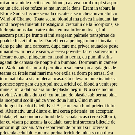
mi aduc aminte decit ca era blond, ca avea parul drept si aspru
ca un arici si ca refuza sa ma invite la dans. Eram in tabara la
Eforie Sud si fiecare seara la discoteca se incheia invariabil cu
Wind of Change. Toata seara, blondul ma privea insinuant, iar
cind incepea fluieratul nostalgic al cretzului de la Scorpions, se
indrepta nonsalant catre mine, eu ma infioram toata, imi
asezam parul pe frunte si imi stergeam palmele transpirate de
poalele fustei inflorate. Dar el trecea pe linga mine si invita la
dans pe alta, una oarecare, dupa care ma privea rautacios peste
umarul ei. In fiecare seara, aceeasi poveste. Iar eu sufeream in
fiecare noapte, plingeam cu nasul in perna, cu pumnii strins
agatati de camasa de noapte din bumbac. Dormeam in camere
cu 24 de paturi si nu-mi permiteam sa icnesc prea galagios de
teama ca fetele mai mari ma vor exila sa dorm pe terasa. S-a
terminat tabara si am plecat acasa. Cu citeva minute inainte sa
pornesc spre gara cu grupul meu, ariciul cel blond a venit spre
mine si mi-a dat bratara lui de plastic negru. N-a scos niciun
cuvint. Am plins dupa el, cu bratara de plastic sub perna, pina
la inceputul scolii (adica vreo doua luni). Cind m-am
indragostit de doi baieti, B. si A., care erau buni prieteni intre
ei. Alternativ, unul dintre ei imi cerea prietenia, eu acceptam
flatata, el ma conducea timid de la scoala acasa (vreo 800 m),
iar eu visam pe ascuns la celalalt, care imi strecura biletele de
amor in ghiozdan. Ma desparteam de primul si ii ofeream
prietenia celuilalt, care ma prelua fericit de mina sa ma duca