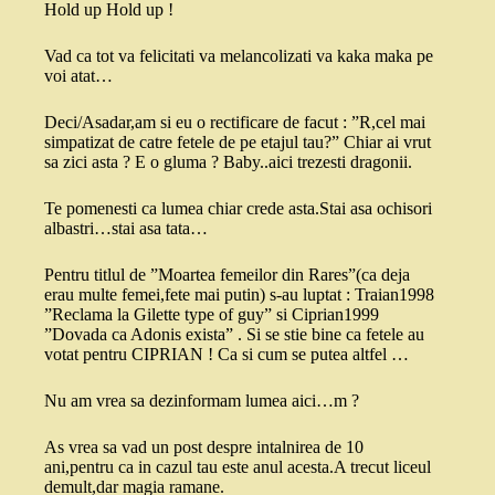
Hold up Hold up !
Vad ca tot va felicitati va melancolizati va kaka maka pe
voi atat…
Deci/Asadar,am si eu o rectificare de facut : ”R,cel mai
simpatizat de catre fetele de pe etajul tau?” Chiar ai vrut
sa zici asta ? E o gluma ? Baby..aici trezesti dragonii.
Te pomenesti ca lumea chiar crede asta.Stai asa ochisori
albastri…stai asa tata…
Pentru titlul de ”Moartea femeilor din Rares”(ca deja
erau multe femei,fete mai putin) s-au luptat : Traian1998
”Reclama la Gilette type of guy” si Ciprian1999
”Dovada ca Adonis exista” . Si se stie bine ca fetele au
votat pentru CIPRIAN ! Ca si cum se putea altfel …
Nu am vrea sa dezinformam lumea aici…m ?
As vrea sa vad un post despre intalnirea de 10
ani,pentru ca in cazul tau este anul acesta.A trecut liceul
demult,dar magia ramane.