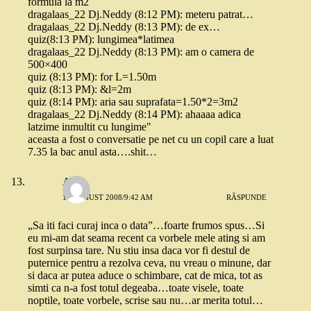
formula la m2
dragalaas_22 Dj.Neddy (8:12 PM): meteru patrat…
dragalaas_22 Dj.Neddy (8:13 PM): de ex…
quiz(8:13 PM): lungimea*latimea
dragalaas_22 Dj.Neddy (8:13 PM): am o camera de
500×400
quiz (8:13 PM): for L=1.50m
quiz (8:13 PM): &l=2m
quiz (8:14 PM): aria sau suprafata=1.50*2=3m2
dragalaas_22 Dj.Neddy (8:14 PM): ahaaaa adica
latzime inmultit cu lungime"
aceasta a fost o conversatie pe net cu un copil care a luat
7.35 la bac anul asta….shit…
Anda
16 AUGUST 2008/9:42 AM
RĂSPUNDE
„Sa iti faci curaj inca o data”…foarte frumos spus…Si
eu mi-am dat seama recent ca vorbele mele ating si am
fost surpinsa tare. Nu stiu insa daca vor fi destul de
puternice pentru a rezolva ceva, nu vreau o minune, dar
si daca ar putea aduce o schimbare, cat de mica, tot as
simti ca n-a fost totul degeaba…toate visele, toate
noptile, toate vorbele, scrise sau nu…ar merita totul…