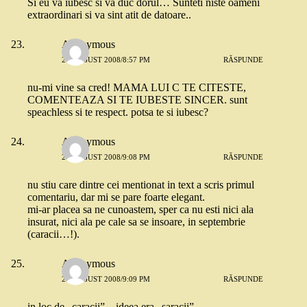
Si eu va iubesc si va duc dorul… Sunteti niste oameni
extraordinari si va sint atit de datoare..
Anonymous
26 AUGUST 2008/8:57 PM
RĂSPUNDE
nu-mi vine sa cred! MAMA LUI C TE CITESTE,
COMENTEAZA SI TE IUBESTE SINCER. sunt
speachless si te respect. potsa te si iubesc?
Anonymous
26 AUGUST 2008/9:08 PM
RĂSPUNDE
nu stiu care dintre cei mentionat in text a scris primul
comentariu, dar mi se pare foarte elegant.
mi-ar placea sa ne cunoastem, sper ca nu esti nici ala
insurat, nici ala pe cale sa se insoare, in septembrie
(caracii…!).
Anonymous
26 AUGUST 2008/9:09 PM
RĂSPUNDE
in loc de „caracii”…ideea era „saracii”.