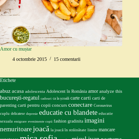
Amor cu muștar
4 octombrie 2015
15 comentarii
Etichete
abuz
acasa
amor
Adolescent în România
analyze this
adolescenta
bucureşti-regatul
carte
carti
carti de
ca la școală
cadouri
conectare
carti pentru copii
concurs
parenting
Coronavirus
educatie cu blandete
educatie
cuplu
delicatese
depresie
imagini
fashion
gradinita
sexuala
emigrare
evenimente copii
joacă
nemuritoare
mancare
la joacă în străinătate
limite
mica sofia
micul ivan