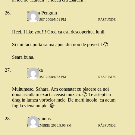
Sahara Penguin
27 AUGUST 2008/5:01 PM
RĂSPUNDE
Heei, I like you!!! Cred ca esti descoperirea lunii.
Si imi faci pofta sa ma apuc din nou de povestit 🙂
Seara buna.
Ionouka
27 AUGUST 2008/6:53 PM
RĂSPUNDE
Multumesc, Sahara. Am constatat cu placere ca noi
doua ascultam exact aceeasi muzica. 🙂 Te astept cu
drag in lumea vorbelor mele. De marti incolo, ca acum
fug la viena un pic. 😀
Anonymous
9 SEPTEMBRIE 2008/9:06 PM
RĂSPUNDE