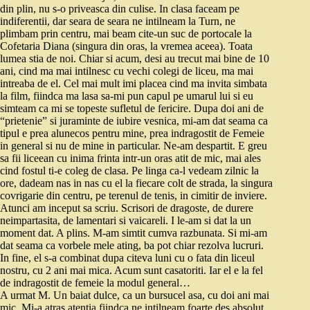
din plin, nu s-o priveasca din culise. In clasa faceam pe
indiferentii, dar seara de seara ne intilneam la Turn, ne
plimbam prin centru, mai beam cite-un suc de portocale la
Cofetaria Diana (singura din oras, la vremea aceea). Toata
lumea stia de noi. Chiar si acum, desi au trecut mai bine de 10
ani, cind ma mai intilnesc cu vechi colegi de liceu, ma mai
intreaba de el. Cel mai mult imi placea cind ma invita simbata
la film, fiindca ma lasa sa-mi pun capul pe umarul lui si eu
simteam ca mi se topeste sufletul de fericire. Dupa doi ani de
“prietenie” si juraminte de iubire vesnica, mi-am dat seama ca
tipul e prea alunecos pentru mine, prea indragostit de Femeie
in general si nu de mine in particular. Ne-am despartit. E greu
sa fii liceean cu inima frinta intr-un oras atit de mic, mai ales
cind fostul ti-e coleg de clasa. Pe linga ca-l vedeam zilnic la
ore, dadeam nas in nas cu el la fiecare colt de strada, la singura
covrigarie din centru, pe terenul de tenis, in cimitir de inviere.
Atunci am inceput sa scriu. Scrisori de dragoste, de durere
neimpartasita, de lamentari si vaicareli. I le-am si dat la un
moment dat. A plins. M-am simtit cumva razbunata. Si mi-am
dat seama ca vorbele mele ating, ba pot chiar rezolva lucruri.
In fine, el s-a combinat dupa citeva luni cu o fata din liceul
nostru, cu 2 ani mai mica. Acum sunt casatoriti. Iar el e la fel
de indragostit de femeie la modul general…
A urmat M. Un baiat dulce, ca un bursucel asa, cu doi ani mai
mic. Mi-a atras atentia fiindca ne intilneam foarte des absolut