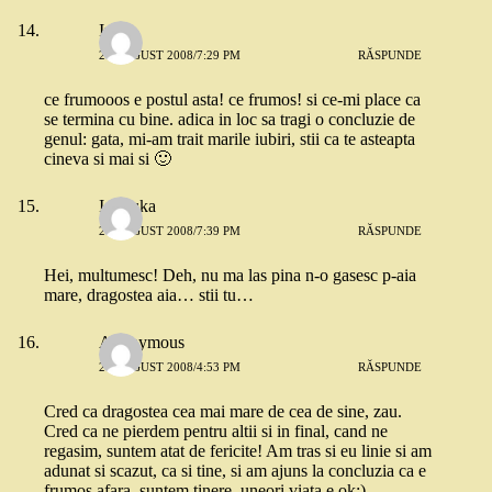
Iren
20 AUGUST 2008/7:29 PM
RĂSPUNDE
ce frumooos e postul asta! ce frumos! si ce-mi place ca
se termina cu bine. adica in loc sa tragi o concluzie de
genul: gata, mi-am trait marile iubiri, stii ca te asteapta
cineva si mai si 🙂
Ionouka
20 AUGUST 2008/7:39 PM
RĂSPUNDE
Hei, multumesc! Deh, nu ma las pina n-o gasesc p-aia
mare, dragostea aia… stii tu…
Anonymous
21 AUGUST 2008/4:53 PM
RĂSPUNDE
Cred ca dragostea cea mai mare de cea de sine, zau.
Cred ca ne pierdem pentru altii si in final, cand ne
regasim, suntem atat de fericite! Am tras si eu linie si am
adunat si scazut, ca si tine, si am ajuns la concluzia ca e
frumos afara, suntem tinere, uneori viata e ok:)