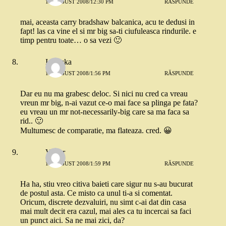
13 AUGUST 2008/12:30 PM
RĂSPUNDE
mai, aceasta carry bradshaw balcanica, acu te dedusi in
fapt! las ca vine el si mr big sa-ti ciufuleasca rindurile. e
timp pentru toate… o sa vezi 🙂
Ionouka
13 AUGUST 2008/1:56 PM
RĂSPUNDE
Dar eu nu ma grabesc deloc. Si nici nu cred ca vreau
vreun mr big, n-ai vazut ce-o mai face sa plinga pe fata?
eu vreau un mr not-necessarily-big care sa ma faca sa
rid.. 🙂
Multumesc de comparatie, ma flateaza. cred. 😀
Victor
13 AUGUST 2008/1:59 PM
RĂSPUNDE
Ha ha, stiu vreo citiva baieti care sigur nu s-au bucurat
de postul asta. Ce misto ca unul ti-a si comentat.
Oricum, discrete dezvaluiri, nu simt c-ai dat din casa
mai mult decit era cazul, mai ales ca tu incercai sa faci
un punct aici. Sa ne mai zici, da?