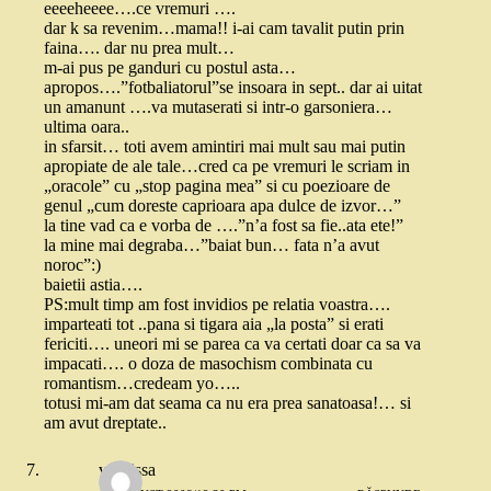
eeeeheeee….ce vremuri ….
dar k sa revenim…mama!! i-ai cam tavalit putin prin
faina…. dar nu prea mult…
m-ai pus pe ganduri cu postul asta…
apropos….”fotbaliatorul”se insoara in sept.. dar ai uitat
un amanunt ….va mutaserati si intr-o garsoniera…
ultima oara..
in sfarsit… toti avem amintiri mai mult sau mai putin
apropiate de ale tale…cred ca pe vremuri le scriam in
„oracole” cu „stop pagina mea” si cu poezioare de
genul „cum doreste caprioara apa dulce de izvor…”
la tine vad ca e vorba de ….”n’a fost sa fie..ata ete!”
la mine mai degraba…”baiat bun… fata n’a avut
noroc”:)
baietii astia….
PS:mult timp am fost invidios pe relatia voastra….
imparteati tot ..pana si tigara aia „la posta” si erati
fericiti…. uneori mi se parea ca va certati doar ca sa va
impacati…. o doza de masochism combinata cu
romantism…credeam yo…..
totusi mi-am dat seama ca nu era prea sanatoasa!… si
am avut dreptate..
vasilissa