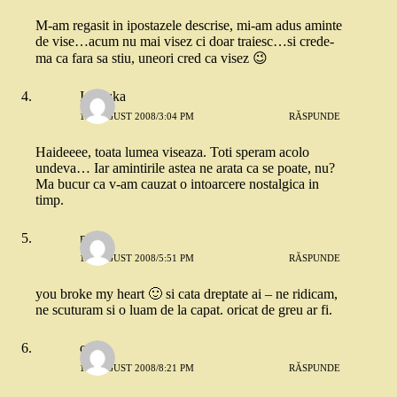
M-am regasit in ipostazele descrise, mi-am adus aminte
de vise…acum nu mai visez ci doar traiesc…si crede-
ma ca fara sa stiu, uneori cred ca visez 😉
Ionouka
12 AUGUST 2008/3:04 PM
RĂSPUNDE
Haideeee, toata lumea viseaza. Toti speram acolo
undeva… Iar amintirile astea ne arata ca se poate, nu?
Ma bucur ca v-am cauzat o intoarcere nostalgica in
timp.
mimo
12 AUGUST 2008/5:51 PM
RĂSPUNDE
you broke my heart 🙂 si cata dreptate ai – ne ridicam,
ne scuturam si o luam de la capat. oricat de greu ar fi.
quiz
12 AUGUST 2008/8:21 PM
RĂSPUNDE