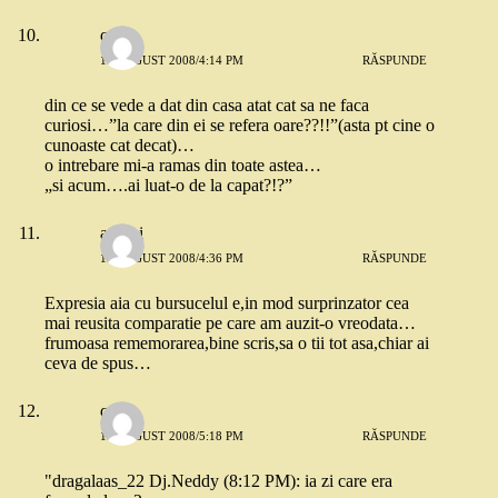
quiz
13 AUGUST 2008/4:14 PM
RĂSPUNDE
din ce se vede a dat din casa atat cat sa ne faca
curiosi…”la care din ei se refera oare??!!”(asta pt cine o
cunoaste cat decat)…
o intrebare mi-a ramas din toate astea…
„si acum….ai luat-o de la capat?!?”
andrei
13 AUGUST 2008/4:36 PM
RĂSPUNDE
Expresia aia cu bursucelul e,in mod surprinzator cea
mai reusita comparatie pe care am auzit-o vreodata…
frumoasa rememorarea,bine scris,sa o tii tot asa,chiar ai
ceva de spus…
quiz
13 AUGUST 2008/5:18 PM
RĂSPUNDE
"dragalaas_22 Dj.Neddy (8:12 PM): ia zi care era