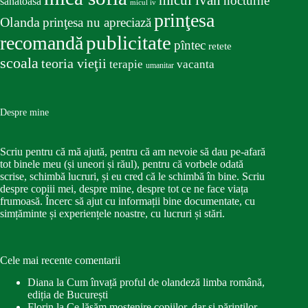
nocturne
sanatoasa
micul iv
prinţesa
Olanda
prinţesa nu apreciază
publicitate
recomandă
pîntec
retete
scoala
teoria vieţii
terapie
vacanta
umanitar
Despre mine
Scriu pentru că mă ajută, pentru că am nevoie să dau pe-afară
tot binele meu (și uneori și răul), pentru că vorbele odată
scrise, schimbă lucruri, și eu cred că le schimbă în bine. Scriu
despre copiii mei, despre mine, despre tot ce ne face viața
frumoasă. Încerc să ajut cu informații bine documentate, cu
simțăminte și experiențele noastre, cu lucruri și stări.
Cele mai recente comentarii
Diana
la
Cum învață proful de olandeză limba română,
ediția de București
Florin
la
Ce lăsăm moștenire copiilor, dar și părinților