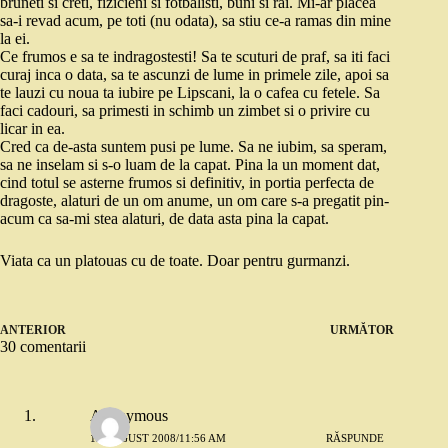
bruneti si creti, fizicieni si fotbalisti, buni si rai. Mi-ar placea
sa-i revad acum, pe toti (nu odata), sa stiu ce-a ramas din mine
la ei.
Ce frumos e sa te indragostesti! Sa te scuturi de praf, sa iti faci
curaj inca o data, sa te ascunzi de lume in primele zile, apoi sa
te lauzi cu noua ta iubire pe Lipscani, la o cafea cu fetele. Sa
faci cadouri, sa primesti in schimb un zimbet si o privire cu
licar in ea.
Cred ca de-asta suntem pusi pe lume. Sa ne iubim, sa speram,
sa ne inselam si s-o luam de la capat. Pina la un moment dat,
cind totul se asterne frumos si definitiv, in portia perfecta de
dragoste, alaturi de un om anume, un om care s-a pregatit pin-
acum ca sa-mi stea alaturi, de data asta pina la capat.
Viata ca un platouas cu de toate. Doar pentru gurmanzi.
ANTERIOR
URMĂTOR
30 comentarii
Anonymous
12 AUGUST 2008/11:56 AM
RĂSPUNDE