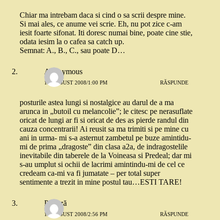
Chiar ma intrebam daca si cind o sa scrii despre mine.
Si mai ales, ce anume vei scrie. Eh, nu pot zice c-am
iesit foarte sifonat. Iti doresc numai bine, poate cine stie,
odata iesim la o cafea sa catch up.
Semnat: A., B., C., sau poate D…
Anonymous
12 AUGUST 2008/1:00 PM
RĂSPUNDE
posturile astea lungi si nostalgice au darul de a ma
arunca in „butoil cu melancolie”; le citesc pe nerasuflate
oricat de lungi ar fi si oricat de des as pierde randul din
cauza concentrarii! Ai reusit sa ma trimiti si pe mine cu
ani in urma- mi s-a asternut zambetul pe buze amintidu-
mi de prima „dragoste” din clasa a2a, de indragostelile
inevitabile din taberele de la Voineasa si Predeal; dar mi
s-au umplut si ochii de lacrimi amintindu-mi de cel ce
credeam ca-mi va fi jumatate – per total super
sentimente a trezit in mine postul tau…ESTI TARE!
Papitză
12 AUGUST 2008/2:56 PM
RĂSPUNDE