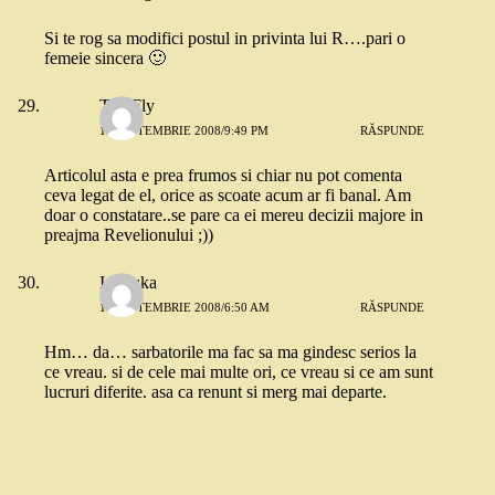
Si te rog sa modifici postul in privinta lui R….pari o
femeie sincera 🙂
The Fly
15 SEPTEMBRIE 2008/9:49 PM
RĂSPUNDE
Articolul asta e prea frumos si chiar nu pot comenta
ceva legat de el, orice as scoate acum ar fi banal. Am
doar o constatare..se pare ca ei mereu decizii majore in
preajma Revelionului ;))
Ionouka
16 SEPTEMBRIE 2008/6:50 AM
RĂSPUNDE
Hm… da… sarbatorile ma fac sa ma gindesc serios la
ce vreau. si de cele mai multe ori, ce vreau si ce am sunt
lucruri diferite. asa ca renunt si merg mai departe.