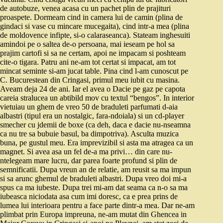
de autobuze, venea acasa cu un pachet plin de prajituri
proaspete. Dormeam cind in camera lui de camin (plina de
gindaci si vase cu mincare mucegaita), cind intr-a mea (plina
de moldovence infipte, si-o calaraseanca). Stateam inghesuiti
amindoi pe o saltea de-o persoana, mai ieseam pe hol sa
prajim cartofi si sa ne certam, apoi ne impacam si poshteam
cite-o tigara. Patru ani ne-am tot certat si impacat, am tot
mincat seminte si-am jucat table. Pina cind l-am cunoscut pe
C. Bucurestean din Cringasi, primul meu iubit cu masina.
Aveam deja 24 de ani. Iar el avea o Dacie pe gaz pe capota
careia stralucea un abtibild mov cu textul “bengos”. In interior
vietuiau un ghem de vreo 50 de braduleti parfumati d-aia
albastri (tipul era un nostalgic, fara-ndoiala) si un cd-player
smecher cu jdemii de boxe (ca deh, daca e dacie nu-nseamna
ca nu tre sa bubuie basul, ba dimpotriva). Asculta muzica
buna, pe gustul meu. Era imprevizibil si asta ma atragea ca un
magnet. Si avea asa un fel de-a ma privi… din care nu-
ntelegeam mare lucru, dar parea foarte profund si plin de
semnificatii. Dupa vreun an de relatie, am reusit sa ma impun
si sa arunc ghemul de braduleti albastri. Dupa vreo doi mi-a
spus ca ma iubeste. Dupa trei mi-am dat seama ca n-o sa ma
iubeasca niciodata asa cum imi doresc, ca e prea prins de
lumea lui interioara pentru a face parte dintr-a mea. Dar ne-am
plimbat prin Europa impreuna, ne-am mutat din Ghencea in