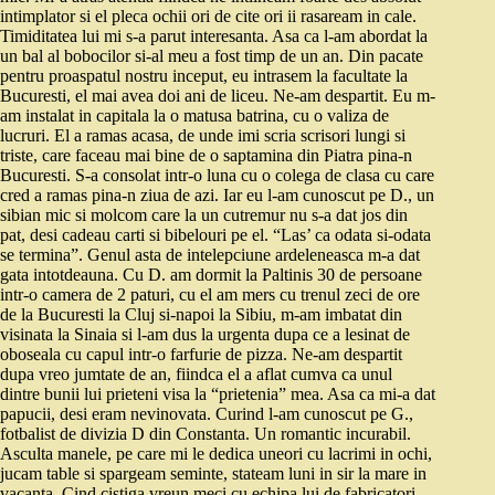
intimplator si el pleca ochii ori de cite ori ii rasaream in cale.
Timiditatea lui mi s-a parut interesanta. Asa ca l-am abordat la
un bal al bobocilor si-al meu a fost timp de un an. Din pacate
pentru proaspatul nostru inceput, eu intrasem la facultate la
Bucuresti, el mai avea doi ani de liceu. Ne-am despartit. Eu m-
am instalat in capitala la o matusa batrina, cu o valiza de
lucruri. El a ramas acasa, de unde imi scria scrisori lungi si
triste, care faceau mai bine de o saptamina din Piatra pina-n
Bucuresti. S-a consolat intr-o luna cu o colega de clasa cu care
cred a ramas pina-n ziua de azi. Iar eu l-am cunoscut pe D., un
sibian mic si molcom care la un cutremur nu s-a dat jos din
pat, desi cadeau carti si bibelouri pe el. “Las’ ca odata si-odata
se termina”. Genul asta de intelepciune ardeleneasca m-a dat
gata intotdeauna. Cu D. am dormit la Paltinis 30 de persoane
intr-o camera de 2 paturi, cu el am mers cu trenul zeci de ore
de la Bucuresti la Cluj si-napoi la Sibiu, m-am imbatat din
visinata la Sinaia si l-am dus la urgenta dupa ce a lesinat de
oboseala cu capul intr-o farfurie de pizza. Ne-am despartit
dupa vreo jumtate de an, fiindca el a aflat cumva ca unul
dintre bunii lui prieteni visa la “prietenia” mea. Asa ca mi-a dat
papucii, desi eram nevinovata. Curind l-am cunoscut pe G.,
fotbalist de divizia D din Constanta. Un romantic incurabil.
Asculta manele, pe care mi le dedica uneori cu lacrimi in ochi,
jucam table si spargeam seminte, stateam luni in sir la mare in
vacanta. Cind cistiga vreun meci cu echipa lui de fabricatori