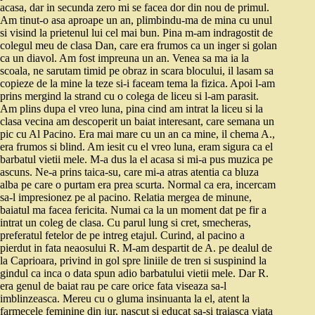
acasa, dar in secunda zero mi se facea dor din nou de primul.
Am tinut-o asa aproape un an, plimbindu-ma de mina cu unul
si visind la prietenul lui cel mai bun. Pina m-am indragostit de
colegul meu de clasa Dan, care era frumos ca un inger si golan
ca un diavol. Am fost impreuna un an. Venea sa ma ia la
scoala, ne sarutam timid pe obraz in scara blocului, il lasam sa
copieze de la mine la teze si-i faceam tema la fizica. Apoi l-am
prins mergind la strand cu o colega de liceu si l-am parasit.
Am plins dupa el vreo luna, pina cind am intrat la liceu si la
clasa vecina am descoperit un baiat interesant, care semana un
pic cu Al Pacino. Era mai mare cu un an ca mine, il chema A.,
era frumos si blind. Am iesit cu el vreo luna, eram sigura ca el
barbatul vietii mele. M-a dus la el acasa si mi-a pus muzica pe
ascuns. Ne-a prins taica-su, care mi-a atras atentia ca bluza
alba pe care o purtam era prea scurta. Normal ca era, incercam
sa-l impresionez pe al pacino. Relatia mergea de minune,
baiatul ma facea fericita. Numai ca la un moment dat pe fir a
intrat un coleg de clasa. Cu parul lung si cret, smecheras,
preferatul fetelor de pe intreg etajul. Curind, al pacino a
pierdut in fata neaosului R. M-am despartit de A. pe dealul de
la Caprioara, privind in gol spre liniile de tren si suspinind la
gindul ca inca o data spun adio barbatului vietii mele. Dar R.
era genul de baiat rau pe care orice fata viseaza sa-l
imblinzeasca. Mereu cu o gluma insinuanta la el, atent la
farmecele feminine din jur, nascut si educat sa-si traiasca viata