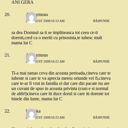
ANI GERA
Anonymous
26 AUGUST 2008/10:13 AM
RĂSPUNDE
sa dea Domnul sa ti se implineasca tot ceea ce-ti
doresti,cred ca o meriti cu prisosinta,te iubesc mult
mama lui C
Anonymous
26 AUGUST 2008/10:21 AM
RĂSPUNDE
Ti-a mai ramas ceva din aceasta perioada,cineva care te
iubeste si care te va aprecia mereu oriunde vei fi,cineva
care te-ar fi vrut in familia ei dar care din pacate nu are
un cuvant de spus in aceasta privinta (cum e si normal
de altfel)cineva care iti duce dorul si care iti doreste tot
binele din lume, mama lui C
Ionouka
26 AUGUST 2008/10:23 AM
RĂSPUNDE