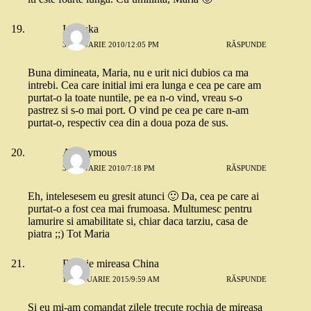
Ionouka
3 IANUARIE 2010/12:05 PM
RĂSPUNDE
Buna dimineata, Maria, nu e urit nici dubios ca ma
intrebi. Cea care initial imi era lunga e cea pe care am
purtat-o la toate nuntile, pe ea n-o vind, vreau s-o
pastrez si s-o mai port. O vind pe cea pe care n-am
purtat-o, respectiv cea din a doua poza de sus.
Anonymous
3 IANUARIE 2010/7:18 PM
RĂSPUNDE
Eh, intelesesem eu gresit atunci 🙂 Da, cea pe care ai
purtat-o a fost cea mai frumoasa. Multumesc pentru
lamurire si amabilitate si, chiar daca tarziu, casa de
piatra ;;) Tot Maria
Rochie mireasa China
11 IANUARIE 2015/9:59 AM
RĂSPUNDE
Si eu mi-am comandat zilele trecute rochia de mireasa