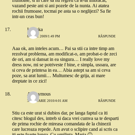
frumoase, si in care sa nu regreti ca te-ai imbracat,
vazand peste ani si ani pozele de la nunta. Ai atatea
rochii frumoase, tocmai pe asta sa o neglijezi? Sa fie
intr-un ceas bun!
Ionouka
8 IULIE 2009/1:49 PM
RĂSPUNDE
Aaa ok, am inteles acum… Pai sa stii ca intre timp am
rezolvat problema, am modificat-o, am probat-o de zeci
de ori, am si dansat in ea singura… I really love my
dress now, mi se potriveste f bine, e simpla, usoara, are
si ceva de printesa in ea… Abia astept sa am si ceva
poze, sa arat lumii… Multumesc de grija, ai mare
dreptate in ce zici!
Anonymous
3 IANUARIE 2010/4:01 AM
RĂSPUNDE
Stiu ca este urat si dubios dar, pe langa faptul ca iti
citesc blogul des, intreb si daca vrei cumva sa te desparti
de prima rochie de mireasa comandata de la chinezii
care lucreaza repede. Am avut o sclipire cand ai scris ca
iti este foarte lunga. Cu umilinta, Maria 🙂