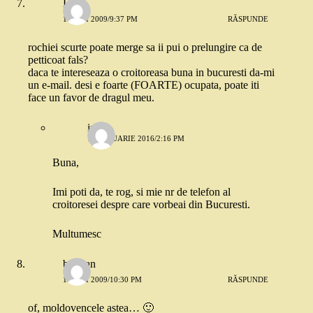
Lola
13 MAI 2009/9:37 PM
RĂSPUNDE
rochiei scurte poate merge sa ii pui o prelungire ca de
petticoat fals?
daca te intereseaza o croitoreasa buna in bucuresti da-mi
un e-mail. desi e foarte (FOARTE) ocupata, poate iti
face un favor de dragul meu.
irina
14 IANUARIE 2016/2:16 PM
Buna,
Imi poti da, te rog, si mie nr de telefon al
croitoresei despre care vorbeai din Bucuresti.
Multumesc
bogdan
13 MAI 2009/10:30 PM
RĂSPUNDE
of, moldovencele astea… 🙂