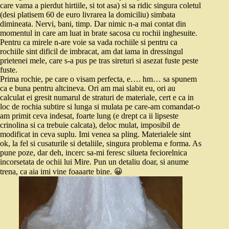
care vama a pierdut hirtiile, si tot asa) si sa ridic singura coletul
(desi platisem 60 de euro livrarea la domiciliu) simbata
dimineata. Nervi, bani, timp. Dar nimic n-a mai contat din
momentul in care am luat in brate sacosa cu rochii inghesuite.
Pentru ca mirele n-are voie sa vada rochiile si pentru ca
rochiile sint dificil de imbracat, am dat iama in dressingul
prietenei mele, care s-a pus pe tras sireturi si asezat fuste peste
fuste.
Prima rochie, pe care o visam perfecta, e…. hm… sa spunem
ca e buna pentru altcineva. Ori am mai slabit eu, ori au
calculat ei gresit numarul de straturi de materiale, cert e ca in
loc de rochia subtire si lunga si mulata pe care-am comandat-o
am primit ceva indesat, foarte lung (e drept ca ii lipseste
crinolina si ca trebuie calcata), deloc mulat, imposibil de
modificat in ceva suplu. Imi venea sa pling. Materialele sint
ok, la fel si cusaturile si detaliile, singura problema e forma. As
pune poze, dar deh, incerc sa-mi feresc silueta feciorelnica
incorsetata de ochii lui Mire. Pun un detaliu doar, si anume
trena, ca aia imi vine foaaarte bine. 😀