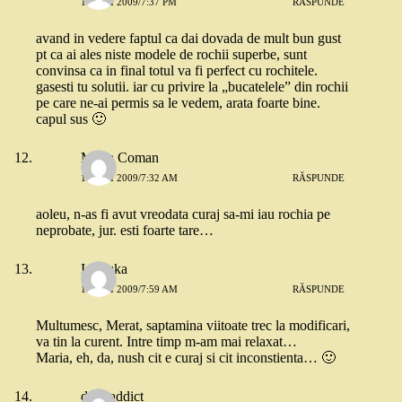
16 MAI 2009/7:37 PM
RĂSPUNDE
avand in vedere faptul ca dai dovada de mult bun gust
pt ca ai ales niste modele de rochii superbe, sunt
convinsa ca in final totul va fi perfect cu rochitele.
gasesti tu solutii. iar cu privire la „bucatelele” din rochii
pe care ne-ai permis sa le vedem, arata foarte bine.
capul sus 🙂
Maria Coman
17 MAI 2009/7:32 AM
RĂSPUNDE
aoleu, n-as fi avut vreodata curaj sa-mi iau rochia pe
neprobate, jur. esti foarte tare…
Ionouka
18 MAI 2009/7:59 AM
RĂSPUNDE
Multumesc, Merat, saptamina viitoate trec la modificari,
va tin la curent. Intre timp m-am mai relaxat…
Maria, eh, da, nush cit e curaj si cit inconstienta… 🙂
dressaddict