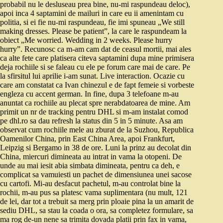
probabil nu le desluseau prea bine, nu-mi raspundeau deloc),
apoi inca 4 saptamini de mailuri in care eu ii amenintam cu
politia, si ei fie nu-mi raspundeau, fie imi spuneau „We still
making dresses. Please be patient”, la care le raspundeam la
obiect „Me worried. Wedding in 2 weeks. Please hurry
hurry”. Recunosc ca m-am cam dat de ceasul mortii, mai ales
ca alte fete care platisera citeva saptamini dupa mine primisera
deja rochiile si se faleau cu ele pe forum care mai de care. Pe
la sfirsitul lui aprilie i-am sunat. Live interaction. Ocazie cu
care am constatat ca Ivan chinezul e de fapt femeie si vorbeste
engleza cu accent german. In fine, dupa 3 telefoane m-au
anuntat ca rochiile au plecat spre nerabdatoarea de mine. Am
primit un nr de tracking pentru DHL si m-am instalat comod
pe dhl.ro sa dau refresh la status din 5 in 5 minute. Asa am
observat cum rochiile mele au zburat de la Suzhou, Republica
Oamenilor China, prin East China Area, apoi Frankfurt,
Leipzig si Bergamo in 38 de ore. Luni la prinz au decolat din
China, miercuri dimineata au intrat in vama la otopeni. De
unde au mai iesit abia simbata dimineata, pentru ca deh, e
complicat sa vamuiesti un pachet de dimensiunea unei sacose
cu cartofi. Mi-au desfacut pachetul, m-au controlat bine la
rochii, m-au pus sa platesc vama suplimentara (nu mult, 121
de lei, dar tot a trebuit sa merg prin ploaie pina la un amarit de
sediu DHL, sa stau la coada o ora, sa completez formulare, sa
ma rog de-un nene sa trimita dovada platii prin fax in vama,