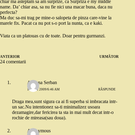
chiar ma asteptam sa am surprize, ca Surpriza e my middle
name. Da’ chiar asa, sa nu fie nici una macar buna, daca nu
perfecta?
Ma duc sa-mi trag pe mine-o salopeta de pinza care-vine la
marele fix. Pacat ca nu pot s-o port la nunta, ca e kaki.
Viata ca un platouas cu de toate. Doar pentru gurmanzi.
ANTERIOR
URMĂTOR
24 comentarii
Adriana Serban
13 MAI 2009/6:46 AM
RĂSPUNDE
Draga mea,sunt sigura ca ai fi superba si imbracata intr-
un sac.Nu intentionez sa-ti minimalizez usoara
dezamagire,dar fericirea ta sta in mai mult decat intr-o
rochie de mireasa(sau doua).
Anonymous