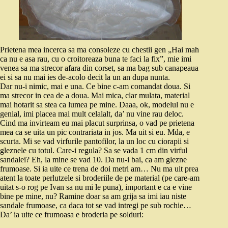
Prietena mea incerca sa ma consoleze cu chestii gen „Hai mah
ca nu e asa rau, cu o croitoreaza buna te faci la fix”, mie imi
venea sa ma strecor afara din corset, sa ma bag sub canapeaua
ei si sa nu mai ies de-acolo decit la un an dupa nunta.
Dar nu-i nimic, mai e una. Ce bine c-am comandat doua. Si
ma strecor in cea de a doua. Mai mica, clar mulata, material
mai hotarit sa stea ca lumea pe mine. Daaa, ok, modelul nu e
genial, imi placea mai mult celalalt, da’ nu vine rau deloc.
Cind ma invirteam eu mai placut surprinsa, o vad pe prietena
mea ca se uita un pic contrariata in jos. Ma uit si eu. Mda, e
scurta. Mi se vad virfurile pantofilor, la un loc cu ciorapii si
gleznele cu totul. Care-i regula? Sa se vada 1 cm din virful
sandalei? Eh, la mine se vad 10. Da nu-i bai, ca am glezne
frumoase. Si ia uite ce trena de doi metri am… Nu ma uit prea
atent la toate perlutzele si broderiile de pe material (pe care-am
uitat s-o rog pe Ivan sa nu mi le puna), important e ca e vine
bine pe mine, nu? Ramine doar sa am grija sa imi iau niste
sandale frumoase, ca daca tot se vad intregi pe sub rochie…
Da’ ia uite ce frumoasa e broderia pe solduri: