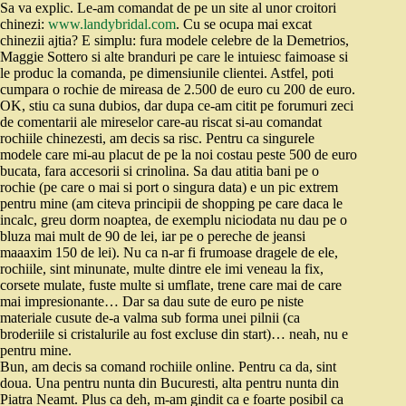
Sa va explic. Le-am comandat de pe un site al unor croitori
chinezi:
www.landybridal.com
. Cu se ocupa mai excat
chinezii ajtia? E simplu: fura modele celebre de la Demetrios,
Maggie Sottero si alte branduri pe care le intuiesc faimoase si
le produc la comanda, pe dimensiunile clientei. Astfel, poti
cumpara o rochie de mireasa de 2.500 de euro cu 200 de euro.
OK, stiu ca suna dubios, dar dupa ce-am citit pe forumuri zeci
de comentarii ale mireselor care-au riscat si-au comandat
rochiile chinezesti, am decis sa risc. Pentru ca singurele
modele care mi-au placut de pe la noi costau peste 500 de euro
bucata, fara accesorii si crinolina. Sa dau atitia bani pe o
rochie (pe care o mai si port o singura data) e un pic extrem
pentru mine (am citeva principii de shopping pe care daca le
incalc, greu dorm noaptea, de exemplu niciodata nu dau pe o
bluza mai mult de 90 de lei, iar pe o pereche de jeansi
maaaxim 150 de lei). Nu ca n-ar fi frumoase dragele de ele,
rochiile, sint minunate, multe dintre ele imi veneau la fix,
corsete mulate, fuste multe si umflate, trene care mai de care
mai impresionante… Dar sa dau sute de euro pe niste
materiale cusute de-a valma sub forma unei pilnii (ca
broderiile si cristalurile au fost excluse din start)… neah, nu e
pentru mine.
Bun, am decis sa comand rochiile online. Pentru ca da, sint
doua. Una pentru nunta din Bucuresti, alta pentru nunta din
Piatra Neamt. Plus ca deh, m-am gindit ca e foarte posibil ca