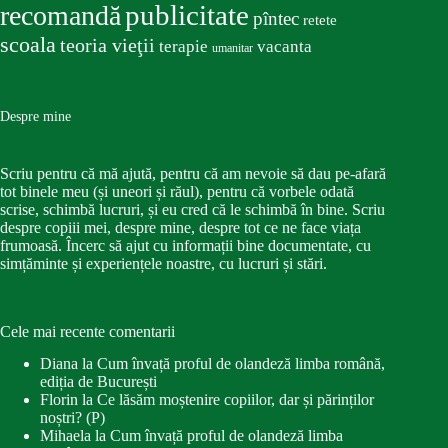
publicitate
recomandă
pîntec
retete
scoala
teoria vieţii
terapie
vacanta
umanitar
Despre mine
Scriu pentru că mă ajută, pentru că am nevoie să dau pe-afară
tot binele meu (și uneori și răul), pentru că vorbele odată
scrise, schimbă lucruri, și eu cred că le schimbă în bine. Scriu
despre copiii mei, despre mine, despre tot ce ne face viața
frumoasă. Încerc să ajut cu informații bine documentate, cu
simțăminte și experiențele noastre, cu lucruri și stări.
Cele mai recente comentarii
Diana
la
Cum învață proful de olandeză limba română,
ediția de București
Florin
la
Ce lăsăm moștenire copiilor, dar și părinților
noștri? (P)
Mihaela
la
Cum învață proful de olandeză limba