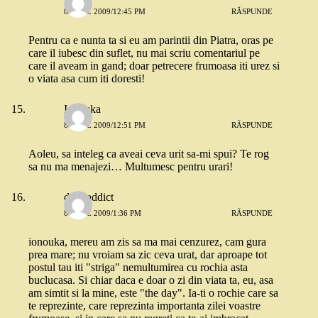
8 IULIE 2009/12:45 PM
RĂSPUNDE
Pentru ca e nunta ta si eu am parintii din Piatra, oras pe
care il iubesc din suflet, nu mai scriu comentariul pe
care il aveam in gand; doar petrecere frumoasa iti urez si
o viata asa cum iti doresti!
Ionouka
8 IULIE 2009/12:51 PM
RĂSPUNDE
Aoleu, sa inteleg ca aveai ceva urit sa-mi spui? Te rog
sa nu ma menajezi… Multumesc pentru urari!
dressaddict
8 IULIE 2009/1:36 PM
RĂSPUNDE
ionouka, mereu am zis sa ma mai cenzurez, cam gura
prea mare; nu vroiam sa zic ceva urat, dar aproape tot
postul tau iti "striga" nemultumirea cu rochia asta
buclucasa. Si chiar daca e doar o zi din viata ta, eu, asa
am simtit si la mine, este "the day". Ia-ti o rochie care sa
te reprezinte, care reprezinta importanta zilei voastre