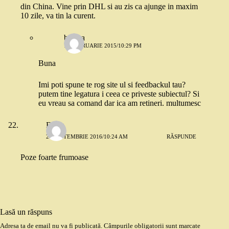
din China. Vine prin DHL si au zis ca ajunge in maxim
10 zile, va tin la curent.
bianca
11 FEBRUARIE 2015/10:29 PM
Buna
Imi poti spune te rog site ul si feedbackul tau?
putem tine legatura i ceea ce priveste subiectul? Si
eu vreau sa comand dar ica am retineri. multumesc
Elena
21 SEPTEMBRIE 2016/10:24 AM
RĂSPUNDE
Poze foarte frumoase
Lasă un răspuns
Adresa ta de email nu va fi publicată.
Câmpurile obligatorii sunt marcate