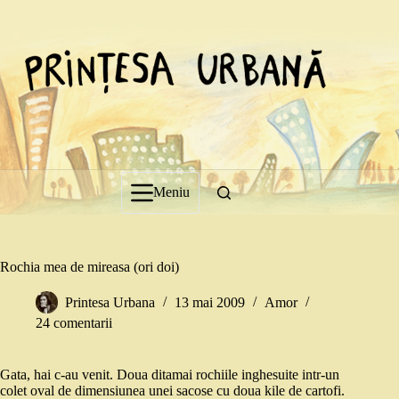
Sari
la
conținut
Meniu
Rochia mea de mireasa (ori doi)
Printesa Urbana
13 mai 2009
Amor
24 comentarii
Gata, hai c-au venit. Doua ditamai rochiile inghesuite intr-un
colet oval de dimensiunea unei sacose cu doua kile de cartofi.