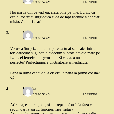
13 MAI 2009/6:52 AM
RĂSPUNDE
Hai ma ca din ce vad eu, arata bine pe tine. Eu zic ca
esti tu foarte cusurgioaica si ca de fapt rochiile sint chiar
misto. Zi, nu-i asa?
Crash
13 MAI 2009/6:54 AM
RĂSPUNDE
Verusca Surpriza, mie-mi pare ca tu ai scris aici intr-un
ton oarecum sugubat, nicidecum suprata nevoie mare pe
Ivan cel femeie din germania. Si ce daca nu sunt
perfecte? Perfectiunea e plictisitoare si neplacuta.
Pana la urma cat ai de la clavicula pana la prima coasta?
😀
Ionouka
13 MAI 2009/6:58 AM
RĂSPUNDE
Adriana, esti draguzta, si ai dreptate (nush la faza cu
sacul, dar la aia cu fericirea mea, sigur).
Anonimule, acuma nah, recunosc ca-s mofturoasa din