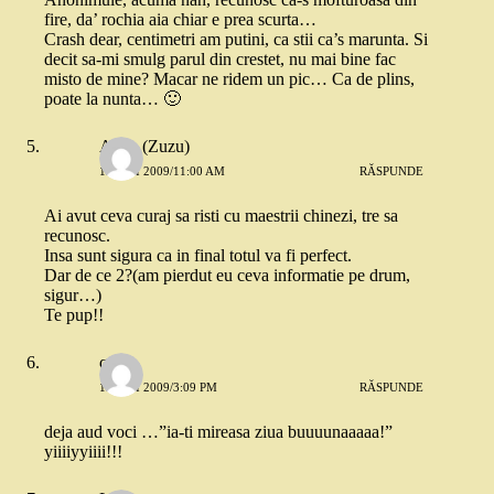
fire, da’ rochia aia chiar e prea scurta…
Crash dear, centimetri am putini, ca stii ca’s marunta. Si
decit sa-mi smulg parul din crestet, nu mai bine fac
misto de mine? Macar ne ridem un pic… Ca de plins,
poate la nunta… 🙂
Anna (Zuzu)
13 MAI 2009/11:00 AM
RĂSPUNDE
Ai avut ceva curaj sa risti cu maestrii chinezi, tre sa
recunosc.
Insa sunt sigura ca in final totul va fi perfect.
Dar de ce 2?(am pierdut eu ceva informatie pe drum,
sigur…)
Te pup!!
quiz
13 MAI 2009/3:09 PM
RĂSPUNDE
deja aud voci …”ia-ti mireasa ziua buuuunaaaaa!”
yiiiiyyiiii!!!