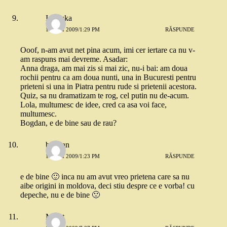
Ionouka
14 MAI 2009/1:29 PM
RĂSPUNDE
Ooof, n-am avut net pina acum, imi cer iertare ca nu v-
am raspuns mai devreme. Asadar:
Anna draga, am mai zis si mai zic, nu-i bai: am doua
rochii pentru ca am doua nunti, una in Bucuresti pentru
prieteni si una in Piatra pentru rude si prietenii acestora.
Quiz, sa nu dramatizam te rog, cel putin nu de-acum.
Lola, multumesc de idee, cred ca asa voi face,
multumesc.
Bogdan, e de bine sau de rau?
bogdan
16 MAI 2009/1:23 PM
RĂSPUNDE
e de bine 🙂 inca nu am avut vreo prietena care sa nu
aibe origini in moldova, deci stiu despre ce e vorba! cu
depeche, nu e de bine 🙁
Merat