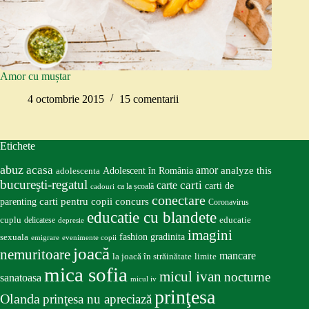
Amor cu muștar
4 octombrie 2015
15 comentarii
Etichete
abuz
acasa
amor
Adolescent în România
analyze this
adolescenta
bucureşti-regatul
carte
carti
carti de
ca la școală
cadouri
conectare
carti pentru copii
concurs
parenting
Coronavirus
educatie cu blandete
educatie
cuplu
delicatese
depresie
imagini
fashion
gradinita
sexuala
emigrare
evenimente copii
joacă
nemuritoare
mancare
la joacă în străinătate
limite
mica sofia
micul ivan
nocturne
sanatoasa
micul iv
prinţesa
Olanda
prinţesa nu apreciază