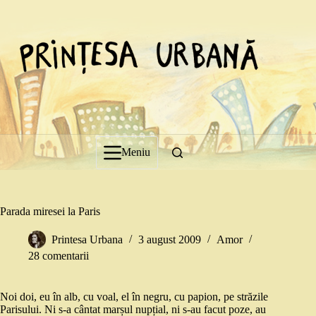
Sari
la
conținut
Meniu
Parada miresei la Paris
Printesa Urbana
3 august 2009
Amor
28 comentarii
Noi doi, eu în alb, cu voal, el în negru, cu papion, pe străzile
Parisului. Ni s-a cântat marșul nupțial, ni s-au facut poze, au