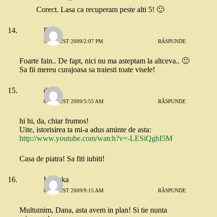
Corect. Lasa ca recuperam peste alti 5! 🙂
Dana
5 AUGUST 2009/2:07 PM
RĂSPUNDE
Foarte fain.. De fapt, nici nu ma asteptam la altceva.. 🙂
Sa fii mereu curajoasa sa traiesti toate visele!
d
6 AUGUST 2009/5:55 AM
RĂSPUNDE
hi hi, da, chiar frumos!
Uite, istorisirea ta mi-a adus aminte de asta:
http://www.youtube.com/watch?v=-LESiQghI5M
Casa de piatra! Sa fiti iubiti!
Ionouka
6 AUGUST 2009/9:15 AM
RĂSPUNDE
Multumim, Dana, asta avem in plan! Si tie nunta