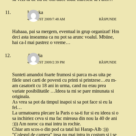
Ionouka
4 AUGUST 2009/7:48 AM
RĂSPUNDE
Hahaaa, pai sa mergem, eventual in grup organizat! Hm
deci asta inseamna ca nu pot sa arunc voalul. Mbiine,
hai ca-l mai pastrez o vreme…
Arcadia
4 AUGUST 2009/2:39 PM
RĂSPUNDE
Sunteti amandoi foarte frumosi si parca m-as uita pe
filele unei carti de povesti cu printi si printzese…eu m-
am casatorit cu 18 ani in urma, cand nu erau prea
variate posibilitatile …Ideea ta mi se pare minunata si
originala.
As vrea sa pot da timpul inapoi si sa pot face si eu la
fel…
La urmatoarea plecare la Paris o sa-ti fur si eu ideea si o
sa inchiriez ceva si ma fac mireasa din nou la 40 de ani
:))) Am noroc ca mai intru in rochie.
Chiar am scos-o din pod ca tatal lui Harap-Alb :)))
"Colegul de camera" insa nu mai intra in costum si i se