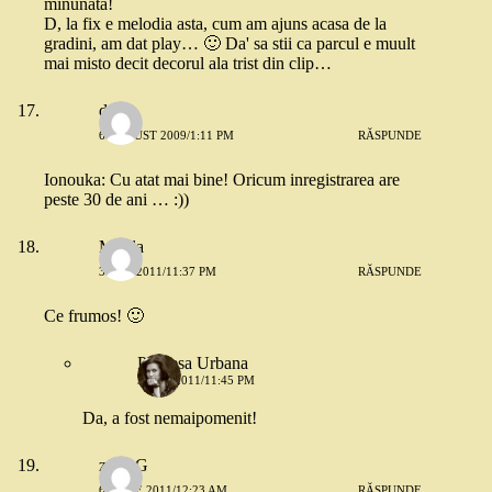
minunata!
D, la fix e melodia asta, cum am ajuns acasa de la
gradini, am dat play… 🙂 Da' sa stii ca parcul e muult
mai misto decit decorul ala trist din clip…
d
6 AUGUST 2009/1:11 PM
RĂSPUNDE
Ionouka: Cu atat mai bine! Oricum inregistrarea are
peste 30 de ani … :))
Mirela
3 MAI 2011/11:37 PM
RĂSPUNDE
Ce frumos! 🙂
Printesa Urbana
3 MAI 2011/11:45 PM
Da, a fost nemaipomenit!
zuza G
6 IUNIE 2011/12:23 AM
RĂSPUNDE