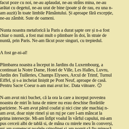
facut poze cu noi, ne-au aplaudat, ne-au strâns mina, ne-au
arătat cu degetul, ne-au urat de bine (poate și de rau, eu una n-
am auzit) în toate limbile Pământului. Și aproape fără excepție,
ne-au zâmbit. Sute de oameni.
Nunta noastra metaforică la Paris a durat șapte ore și n-a fost
chiar o nuntă, a fost mai mult o plimbare în doi, în straie de
nuntă, prin Paris. Ne-am făcut poze singuri, cu trepiedul.
A fost ge-ni-al!
Plimbarea noastra a început in Jardins du Luxembourg, a
continuat la Notre Dame, Hotel de Ville, Les Halles, Luvru,
Jardin des Tuilleries, Champs Elysees, Arcul de Trimf, Turnul
Eiffel, și s-a incheiat liniștit pe Pont Neuf, aproape de casă.
Pentru Sacre Coeur n-am mai avut loc. Data viitoare. 🙂
N-am avut nici buchet, că la ora la care a inceput povestea
noastra de miri în luna de miere nu erau deschise florăriile
pariziene. N-am avut părul coafat și nici cine știe machiaj n-
am avut, doar niște rimel și un ruj pe care l-am mâncat la
prima intersecție. Mi-am înfipt voalul în vârful capului, mi-am
pus cerceii albi de tablă si, de mâna cu mirele meu în converși,
mi-am sumetecat poalele crinolinei și-am pornit să fiu mireasă