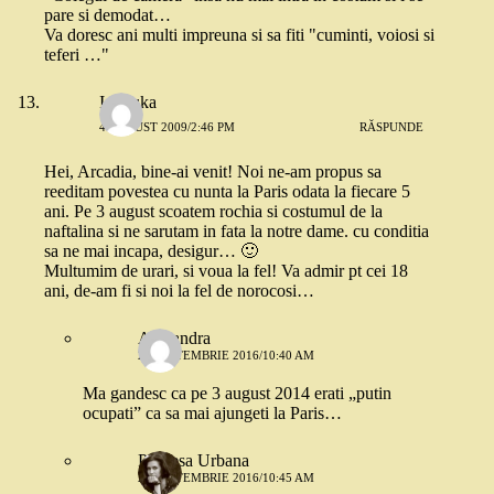
pare si demodat…
Va doresc ani multi impreuna si sa fiti "cuminti, voiosi si
teferi …"
Ionouka
4 AUGUST 2009/2:46 PM
RĂSPUNDE
Hei, Arcadia, bine-ai venit! Noi ne-am propus sa
reeditam povestea cu nunta la Paris odata la fiecare 5
ani. Pe 3 august scoatem rochia si costumul de la
naftalina si ne sarutam in fata la notre dame. cu conditia
sa ne mai incapa, desigur… 🙂
Multumim de urari, si voua la fel! Va admir pt cei 18
ani, de-am fi si noi la fel de norocosi…
Alexandra
26 SEPTEMBRIE 2016/10:40 AM
Ma gandesc ca pe 3 august 2014 erati „putin
ocupati” ca sa mai ajungeti la Paris…
Printesa Urbana
26 SEPTEMBRIE 2016/10:45 AM