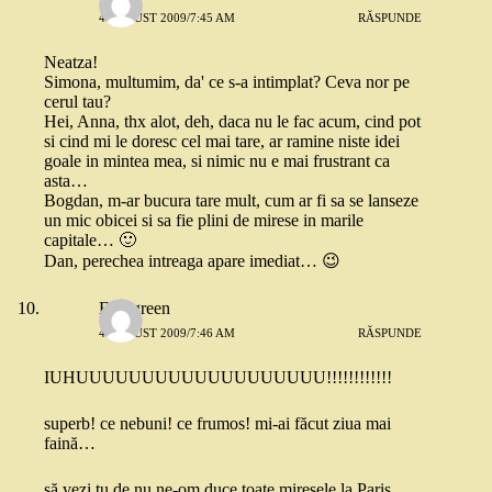
4 AUGUST 2009/7:45 AM
RĂSPUNDE
Neatza!
Simona, multumim, da' ce s-a intimplat? Ceva nor pe
cerul tau?
Hei, Anna, thx alot, deh, daca nu le fac acum, cind pot
si cind mi le doresc cel mai tare, ar ramine niste idei
goale in mintea mea, si nimic nu e mai frustrant ca
asta…
Bogdan, m-ar bucura tare mult, cum ar fi sa se lanseze
un mic obicei si sa fie plini de mirese in marile
capitale… 🙂
Dan, perechea intreaga apare imediat… 😉
Evergreen
4 AUGUST 2009/7:46 AM
RĂSPUNDE
IUHUUUUUUUUUUUUUUUUUUU!!!!!!!!!!!!
superb! ce nebuni! ce frumos! mi-ai făcut ziua mai
faină…
să vezi tu de nu ne-om duce toate miresele la Paris…