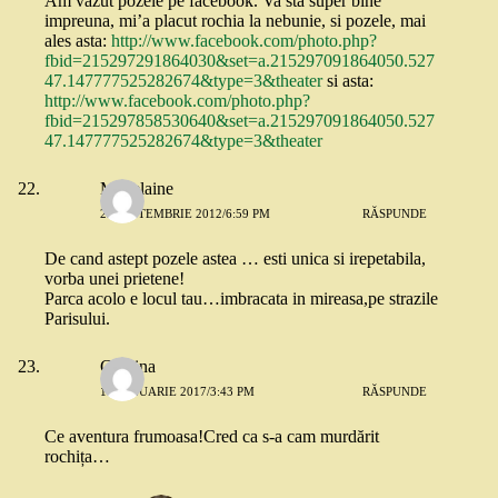
Am vazut pozele pe facebook. Va sta super bine
impreuna, mi’a placut rochia la nebunie, si pozele, mai
ales asta:
http://www.facebook.com/photo.php?
fbid=215297291864030&set=a.215297091864050.527
47.147777525282674&type=3&theater
si asta:
http://www.facebook.com/photo.php?
fbid=215297858530640&set=a.215297091864050.527
47.147777525282674&type=3&theater
Madelaine
23 SEPTEMBRIE 2012/6:59 PM
RĂSPUNDE
De cand astept pozele astea … esti unica si irepetabila,
vorba unei prietene!
Parca acolo e locul tau…imbracata in mireasa,pe strazile
Parisului.
Gianina
10 IANUARIE 2017/3:43 PM
RĂSPUNDE
Ce aventura frumoasa!Cred ca s-a cam murdărit
rochița…