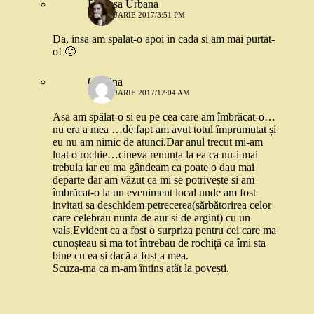
Printesa Urbana
10 IANUARIE 2017/3:51 PM
Da, insa am spalat-o apoi in cada si am mai purtat-
o! 🙂
Gianina
11 IANUARIE 2017/12:04 AM
Asa am spălat-o si eu pe cea care am îmbrăcat-o…
nu era a mea …de fapt am avut totul împrumutat și
eu nu am nimic de atunci.Dar anul trecut mi-am
luat o rochie…cineva renunța la ea ca nu-i mai
trebuia iar eu ma gândeam ca poate o dau mai
departe dar am văzut ca mi se potrivește si am
îmbrăcat-o la un eveniment local unde am fost
invitați sa deschidem petrecerea(sărbătorirea celor
care celebrau nunta de aur si de argint) cu un
vals.Evident ca a fost o surpriza pentru cei care ma
cunoșteau si ma tot întrebau de rochiță ca îmi sta
bine cu ea si dacă a fost a mea.
Scuza-ma ca m-am întins atât la povești.