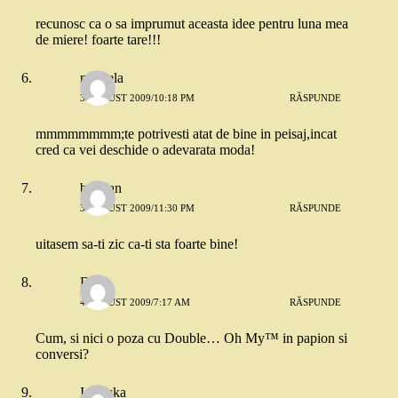
recunosc ca o sa imprumut aceasta idee pentru luna mea
de miere! foarte tare!!!
mihaela
3 AUGUST 2009/10:18 PM
RĂSPUNDE
mmmmmmmm;te potrivesti atat de bine in peisaj,incat
cred ca vei deschide o adevarata moda!
bogdan
3 AUGUST 2009/11:30 PM
RĂSPUNDE
uitasem sa-ti zic ca-ti sta foarte bine!
Dan
4 AUGUST 2009/7:17 AM
RĂSPUNDE
Cum, si nici o poza cu Double… Oh My™ in papion si
conversi?
Ionouka