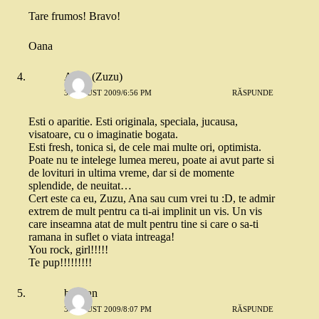
Tare frumos! Bravo!
Oana
Anna (Zuzu)
3 AUGUST 2009/6:56 PM
RĂSPUNDE
Esti o aparitie. Esti originala, speciala, jucausa,
visatoare, cu o imaginatie bogata.
Esti fresh, tonica si, de cele mai multe ori, optimista.
Poate nu te intelege lumea mereu, poate ai avut parte si
de lovituri in ultima vreme, dar si de momente
splendide, de neuitat…
Cert este ca eu, Zuzu, Ana sau cum vrei tu :D, te admir
extrem de mult pentru ca ti-ai implinit un vis. Un vis
care inseamna atat de mult pentru tine si care o sa-ti
ramana in suflet o viata intreaga!
You rock, girl!!!!!
Te pup!!!!!!!!!
bogdan
3 AUGUST 2009/8:07 PM
RĂSPUNDE