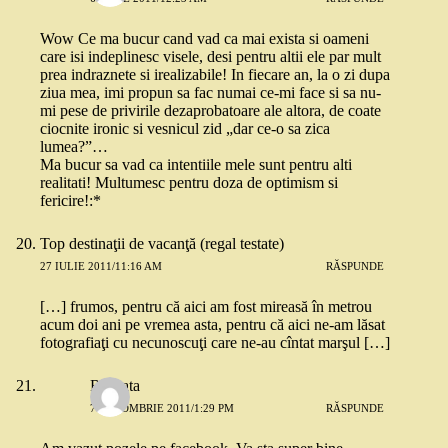
Wow Ce ma bucur cand vad ca mai exista si oameni
care isi indeplinesc visele, desi pentru altii ele par mult
prea indraznete si irealizabile! In fiecare an, la o zi dupa
ziua mea, imi propun sa fac numai ce-mi face si sa nu-
mi pese de privirile dezaprobatoare ale altora, de coate
ciocnite ironic si vesnicul zid „dar ce-o sa zica
lumea?”…
Ma bucur sa vad ca intentiile mele sunt pentru alti
realitati! Multumesc pentru doza de optimism si
fericire!:*
Top destinaţii de vacanţă (regal testate)
27 IULIE 2011/11:16 AM
RĂSPUNDE
[…] frumos, pentru că aici am fost mireasă în metrou
acum doi ani pe vremea asta, pentru că aici ne-am lăsat
fotografiaţi cu necunoscuţi care ne-au cîntat marşul […]
Roscata
7 OCTOMBRIE 2011/1:29 PM
RĂSPUNDE