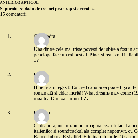
ANTERIOR
ARTICOL
Si puroiul se dadu de trei ori peste cap si deveni os
15 comentarii
Ciuleandra
Una dintre cele mai triste povesti de iubire a fost in 
penelope face un rol bestial. Bine, si realismul italien
..?
Ralux
Bine te-am regăsit! Eu cred că iubirea poate fi și altfel
romanțată și chiar merită! What dreams may come (199
moarte.. Din toată inima! 🙂
Ionouka
Ciuleandra, nici nu-mi pot imagina ce-ar fi facut ameri
italienilor si soundtrackul ala complet nepotrivit, cu 
Ralux. Iubirea E si altfel. E in toare felurile. O sa cau