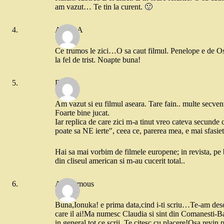
am vazut… Te tin la curent. 🙂
ADELA
Ce frumos le zici…O sa caut filmul. Penelope e de Osc
la fel de trist. Noapte buna!
Danii
Am vazut si eu filmul aseara. Tare fain.. multe secven
Foarte bine jucat.
Iar replica de care zici m-a tinut vreo cateva secund
poate sa NE ierte", ceea ce, parerea mea, e mai sfasie
Hai sa mai vorbim de filmele europene; in revista, pe 
din cliseul american si m-au cucerit total..
Anonymous
Buna,Ionuka! e prima data,cind i-ti scriu…Te-am descop
care il ai!Ma numesc Claudia si sint din Comanesti-B
in general tot ce scrii. Te citesc cu placere!Osa revi