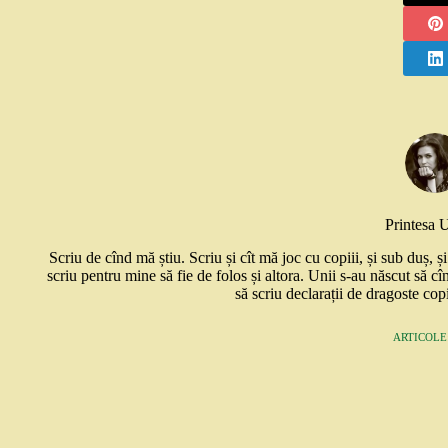
Printesa 
Scriu de cînd mă știu. Scriu și cît mă joc cu copiii, și sub duș, 
scriu pentru mine să fie de folos și altora. Unii s-au născut să cî
să scriu declarații de dragoste copi
ARTICOLE: