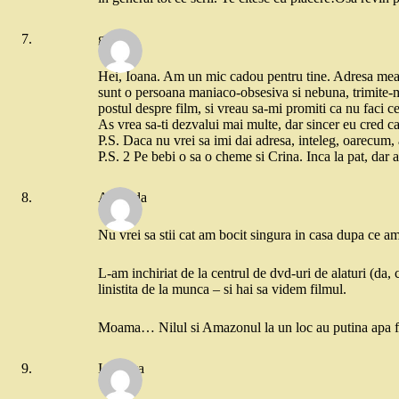
gee
Hei, Ioana. Am un mic cadou pentru tine. Adresa mea
sunt o persoana maniaco-obsesiva si nebuna, trimite-mi
postul despre film, si vreau sa-mi promiti ca nu faci ce
As vrea sa-ti dezvalui mai multe, dar sincer eu cred ca
P.S. Daca nu vrei sa imi dai adresa, inteleg, oarecum, 
P.S. 2 Pe bebi o sa o cheme si Crina. Inca la pat, dar 
Andrada
Nu vrei sa stii cat am bocit singura in casa dupa ce 
L-am inchiriat de la centrul de dvd-uri de alaturi (da, 
linistita de la munca – si hai sa videm filmul.
Moama… Nilul si Amazonul la un loc au putina apa fat
Ionouka