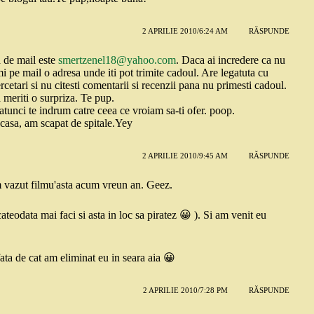
2 APRILIE 2010/6:24 AM
RĂSPUNDE
 de mail este
smertzenel18@yahoo.com
. Daca ai incredere ca nu
 pe mail o adresa unde iti pot trimite cadoul. Are legatuta cu
rcetari si nu citesti comentarii si recenzii pana nu primesti cadoul.
 meriti o surpriza. Te pup.
atunci te indrum catre ceea ce vroiam sa-ti ofer. poop.
acasa, am scapat de spitale.Yey
2 APRILIE 2010/9:45 AM
RĂSPUNDE
am vazut filmu'asta acum vreun an. Geez.
cateodata mai faci si asta in loc sa piratez 😀 ). Si am venit eu
a de cat am eliminat eu in seara aia 😀
2 APRILIE 2010/7:28 PM
RĂSPUNDE