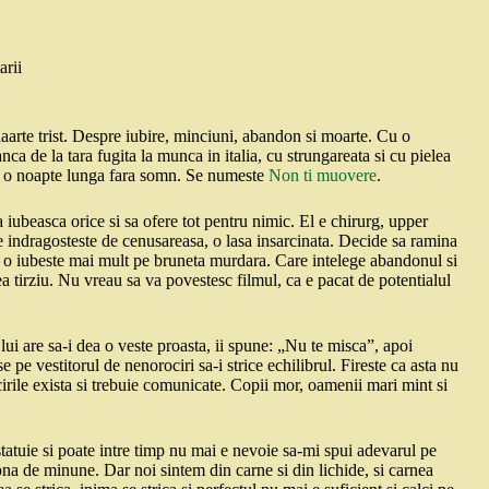
arii
aarte trist. Despre iubire, minciuni, abandon si moarte. Cu o
 de la tara fugita la munca in italia, cu strungareata si cu pielea
de o noapte lunga fara somn. Se numeste
Non ti muovere
.
 iubeasca orice si sa ofere tot pentru nimic. El e chirurg, upper
Se indragosteste de cenusareasa, o lasa insarcinata. Decide sa ramina
esi o iubeste mai mult pe bruneta murdara. Care intelege abandonul si
ea tirziu. Nu vreau sa va povestesc filmul, ca e pacat de potentialul
a lui are sa-i dea o veste proasta, ii spune: „Nu te misca”, apoi
 pe vestitorul de nenorociri sa-i strice echilibrul. Fireste ca asta nu
irile exista si trebuie comunicate. Copii mor, oamenii mari mint si
statuie si poate intre timp nu mai e nevoie sa-mi spui adevarul pe
iona de minune. Dar noi sintem din carne si din lichide, si carnea