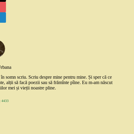
Urbana
și în somn scriu. Scriu despre mine pentru mine. Și sper că ce
nte, alții să facă poezii sau să frămînte pîine. Eu m-am născut
ilor mei și vieții noastre pline.
 4433