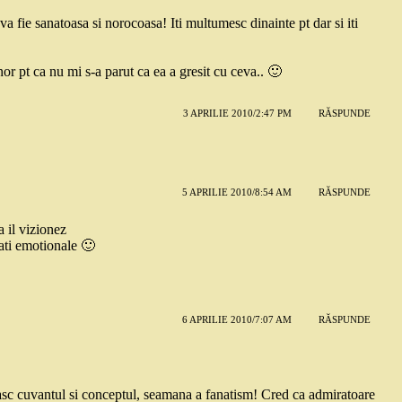
va fie sanatoasa si norocoasa! Iti multumesc dinainte pt dar si iti
nor pt ca nu mi s-a parut ca ea a gresit cu ceva.. 🙂
3 APRILIE 2010/2:47 PM
RĂSPUNDE
5 APRILIE 2010/8:54 AM
RĂSPUNDE
 il vizionez
ati emotionale 🙂
6 APRILIE 2010/7:07 AM
RĂSPUNDE
rasc cuvantul si conceptul, seamana a fanatism! Cred ca admiratoare