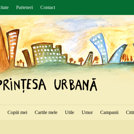
itate
Parteneri
Contact
ă
Copiii mei
Cartile mele
Utile
Umor
Campanii
Citi