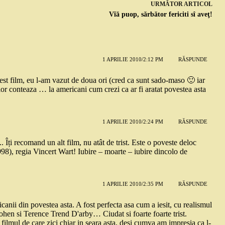
URMĂTOR
ARTICOL
Vîă puop, sărbător fericiti sî aveţ!
1 APRILIE 2010/2:12 PM
RĂSPUNDE
acest film, eu l-am vazut de doua ori (cred ca sunt sado-maso 🙂 iar
ilor conteaza … la americani cum crezi ca ar fi aratat povestea asta
1 APRILIE 2010/2:24 PM
RĂSPUNDE
.. Îți recomand un alt film, nu atât de trist. Este o poveste deloc
8), regia Vincert Wart! Iubire – moarte – iubire dincolo de
1 APRILIE 2010/2:35 PM
RĂSPUNDE
canii din povestea asta. A fost perfecta asa cum a iesit, cu realismul
Cohen si Terence Trend D'arby… Ciudat si foarte foarte trist.
t filmul de care zici chiar in seara asta, desi cumva am impresia ca l-