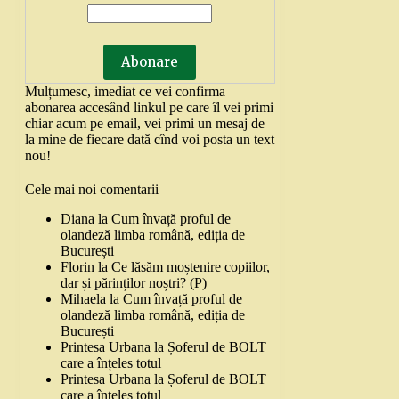
Mulțumesc, imediat ce vei confirma
abonarea accesând linkul pe care îl vei primi
chiar acum pe email, vei primi un mesaj de
la mine de fiecare dată cînd voi posta un text
nou!
Cele mai noi comentarii
Diana
la
Cum învață proful de
olandeză limba română, ediția de
București
Florin
la
Ce lăsăm moștenire copiilor,
dar și părinților noștri? (P)
Mihaela
la
Cum învață proful de
olandeză limba română, ediția de
București
Printesa Urbana
la
Șoferul de BOLT
care a înțeles totul
Printesa Urbana
la
Șoferul de BOLT
care a înțeles totul