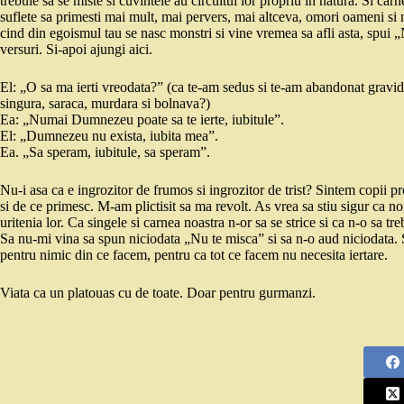
trebuie sa se miste si cuvintele au circuitul lor propriu in natura. Si carne
suflete sa primesti mai mult, mai pervers, mai altceva, omori oameni si nu-
cind din egoismul tau se nasc monstri si vine vremea sa afli asta, spui „N
versuri. Si-apoi ajungi aici.
El: „O sa ma ierti vreodata?” (ca te-am sedus si te-am abandonat gravida
singura, saraca, murdara si bolnava?)
Ea: „Numai Dumnezeu poate sa te ierte, iubitule”.
El: „Dumnezeu nu exista, iubita mea”.
Ea. „Sa speram, iubitule, sa speram”.
Nu-i asa ca e ingrozitor de frumos si ingrozitor de trist? Sintem copii pro
si de ce primesc. M-am plictisit sa ma revolt. As vrea sa stiu sigur ca noi
uritenia lor. Ca singele si carnea noastra n-or sa se strice si ca n-o sa
Sa nu-mi vina sa spun niciodata „Nu te misca” si sa n-o aud niciodata. S
pentru nimic din ce facem, pentru ca tot ce facem nu necesita iertare.
Viata ca un platouas cu de toate. Doar pentru gurmanzi.