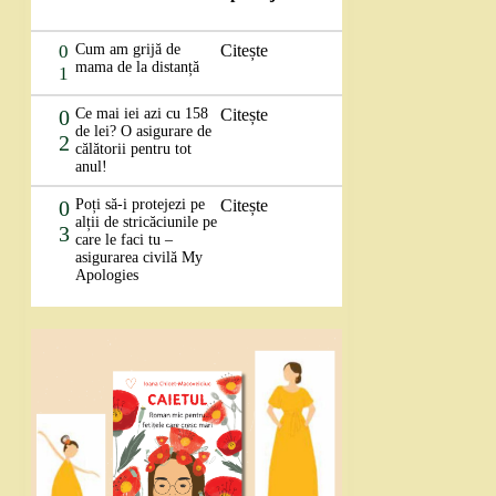
0
Cum am grijă de
Citește
mama de la distanță
1
0
Ce mai iei azi cu 158
Citește
de lei? O asigurare de
2
călătorii pentru tot
anul!
0
Poți să-i protejezi pe
Citește
alții de stricăciunile pe
3
care le faci tu –
asigurarea civilă My
Apologies