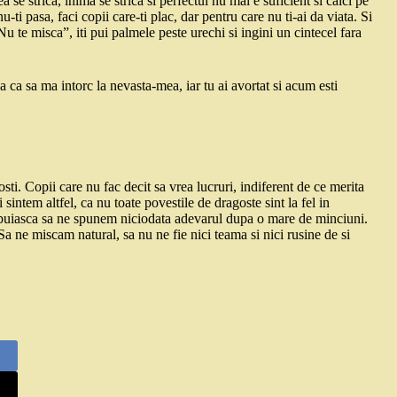
a se strica, inima se strica si perfectul nu mai e suficient si calci pe
ti pasa, faci copii care-ti plac, dar pentru care nu ti-ai da viata. Si
u te misca”, iti pui palmele peste urechi si ingini un cintecel fara
 ca sa ma intorc la nevasta-mea, iar tu ai avortat si acum esti
sti. Copii care nu fac decit sa vrea lucruri, indiferent de ce merita
 sintem altfel, ca nu toate povestile de dragoste sint la fel in
 trebuiasca sa ne spunem niciodata adevarul dupa o mare de minciuni.
a ne miscam natural, sa nu ne fie nici teama si nici rusine de si