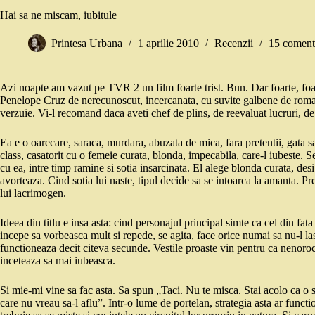
Hai sa ne miscam, iubitule
Printesa Urbana
1 aprilie 2010
Recenzii
15 coment
Azi noapte am vazut pe TVR 2 un film foarte trist. Bun. Dar foarte, foa
Penelope Cruz de nerecunoscut, incercanata, cu suvite galbene de romanca
verzuie. Vi-l recomand daca aveti chef de plins, de reevaluat lucruri, 
Ea e o oarecare, saraca, murdara, abuzata de mica, fara pretentii, gata sa
class, casatorit cu o femeie curata, blonda, impecabila, care-l iubeste. 
cu ea, intre timp ramine si sotia insarcinata. El alege blonda curata, d
avorteaza. Cind sotia lui naste, tipul decide sa se intoarca la amanta. Pr
lui lacrimogen.
Ideea din titlu e insa asta: cind personajul principal simte ca cel din fat
incepe sa vorbeasca mult si repede, se agita, face orice numai sa nu-l lase
functioneaza decit citeva secunde. Vestile proaste vin pentru ca nenoroc
inceteaza sa mai iubeasca.
Si mie-mi vine sa fac asta. Sa spun „Taci. Nu te misca. Stai acolo ca o 
care nu vreau sa-l aflu”. Intr-o lume de portelan, strategia asta ar funct