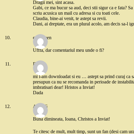
Dragii mei, sint acasa.
Gabi, ce ma bucur sa aud, deci stii sigur ca e fata? Sa 
scriu acusica un mail cu adresa si cu toati cele.
Claudia, bine-ai venit, te astept sa revii.
Dani, ai dreptate, era un plural acolo, am decis sa-l ig
evergreen
Ufffa, dar comentariul meu unde o fi?
DaDa
mi l-am downloadat si eu … astept sa prind curaj ca sa
presupun ca nu se recomanda in perioade de instabilit
imbratisari dear! Hristos a Inviat!
Dada
Anca G
Buna dimineata, Ioana, Christos a Inviat!
Te citesc de mult, mult timp, sunt un fan (desi cam u