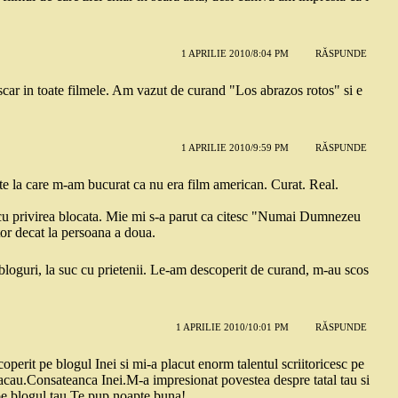
1 APRILIE 2010/8:04 PM
RĂSPUNDE
ar in toate filmele. Am vazut de curand "Los abrazos rotos" si e
1 APRILIE 2010/9:59 PM
RĂSPUNDE
te la care m-am bucurat ca nu era film american. Curat. Real.
e cu privirea blocata. Mie mi s-a parut ca citesc "Numai Dumnezeu
tor decat la persoana a doua.
bloguri, la suc cu prietenii. Le-am descoperit de curand, m-au scos
1 APRILIE 2010/10:01 PM
RĂSPUNDE
erit pe blogul Inei si mi-a placut enorm talentul scriitoricesc pe
acau.Consateanca Inei.M-a impresionat povestea despre tatal tau si
n pe blogul tau.Te pup,noapte buna!