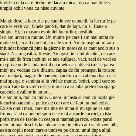
invirt in oala care fierbe pe flacara mica, asa ca mai bine va
umplu ochii voua cu niste cuvinte.
Ma gindesc la lucrurile pe care le vor oamenii, la lucrurile pe
care le vreti voi. Unele par SF, dar de fapt, nu-s. Toate-s
simple. Si, in masura evolutiei lucrurilor, posibile.
Ieri am urcat un munte. Un munte pe care l-am mai urcat de
multe ori, cu alti oameni, cu alte vreri. Am transpirat, mi-am
infundat bocancii pina la glezne in noroi ca sa caut acolo sus o
stare. N-am gasit-o, fireste. Am gasit in schimb ciini, de care
mi-e atit de frica incit mi se taie suflarea, vaci, zeci de vaci ca
ma priveau de la adapostul coarnelor ascutite si (mi se parea
mie) ma vedeau ca o ditamai capita de fin proaspat la rotisor,
cai, magari, magari de oameni, care urca la cabana doar ca sa
mai sparga o saminta si in virf de munte, betivi, copii care se
joaca Tara tara vrem ostasi numai ca sa aiba pretext sa sparga
capetele rivalilor in amor…
Ce am bun, duc cu mine. Uneori uit asta si caut cu nostalgie
locuri si oameni si petice de cer care de fapt nu mai exista.
Exista omul meu, care ma tine de mina si-mi spune ca sint
frumoasa si ca uneori spun cele mai absurde lucruri, exista
pofta mea de fasole cu ceapa si mamaliga rece, exista parul
meu tot mai deschis la culoare care in citiva ani va deveni alb,
exista copiii nostri care-s undeva pe drum, unul dupa altul,
aaaah si mai exista o oala pe foc care se cere verificata.