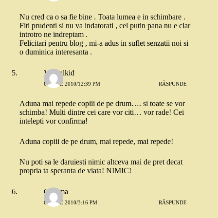
Nu cred ca o sa fie bine . Toata lumea e in schimbare .
Fiti prudenti si nu va indatorati , cel putin pana nu e clar
introtro ne indreptam .
Felicitari pentru blog , mi-a adus in suflet senzatii noi si
o duminica interesanta .
Virtualkid
6 IUNIE 2010/12:39 PM
RĂSPUNDE
Aduna mai repede copiii de pe drum…. si toate se vor
schimba! Multi dintre cei care vor citi… vor rade! Cei
intelepti vor confirma!
Aduna copiii de pe drum, mai repede, mai repede!
Nu poti sa le daruiesti nimic altceva mai de pret decat
propria ta speranta de viata! NIMIC!
Gamma
6 IUNIE 2010/3:16 PM
RĂSPUNDE