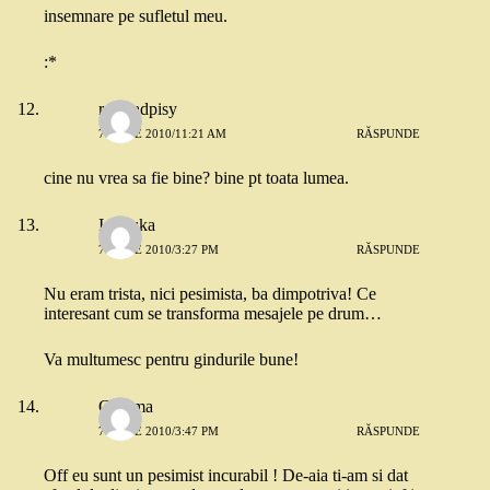
insemnare pe sufletul meu.
:*
realbadpisy
7 IUNIE 2010/11:21 AM
RĂSPUNDE
cine nu vrea sa fie bine? bine pt toata lumea.
Ionouka
7 IUNIE 2010/3:27 PM
RĂSPUNDE
Nu eram trista, nici pesimista, ba dimpotriva! Ce
interesant cum se transforma mesajele pe drum…
Va multumesc pentru gindurile bune!
Gamma
7 IUNIE 2010/3:47 PM
RĂSPUNDE
Off eu sunt un pesimist incurabil ! De-aia ti-am si dat