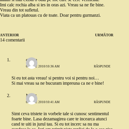
Imi calc rochia alba si ies in oras azi. Vreau sa ne fie bine.
Vreau din tot sufletul.
Viata ca un platouas cu de toate. Doar pentru gurmanzi.
ANTERIOR
URMĂTOR
14 comentarii
corina
6 IUNIE 2010/10:36 AM
RĂSPUNDE
Si eu tot asta vreau! si pentru voi si pentru noi…
Si mai vreau sa ne bucuram impreuna ca ne e bine!
Merat
6 IUNIE 2010/10:41 AM
RĂSPUNDE
Simt ceva tristete in vorbele tale si cunosc sentimentul
foarte bine. Lasa dezamagirea care te incearca atunci
cand te uiti in jurul tau. Si eu tot incerc sa nu ma