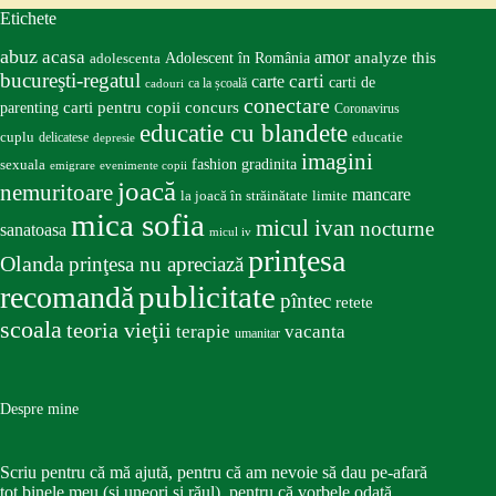
Etichete
abuz
acasa
amor
Adolescent în România
analyze this
adolescenta
bucureşti-regatul
carte
carti
carti de
ca la școală
cadouri
conectare
carti pentru copii
concurs
parenting
Coronavirus
educatie cu blandete
educatie
cuplu
delicatese
depresie
imagini
fashion
gradinita
sexuala
emigrare
evenimente copii
joacă
nemuritoare
mancare
la joacă în străinătate
limite
mica sofia
micul ivan
nocturne
sanatoasa
micul iv
prinţesa
Olanda
prinţesa nu apreciază
publicitate
recomandă
pîntec
retete
scoala
teoria vieţii
terapie
vacanta
umanitar
Despre mine
Scriu pentru că mă ajută, pentru că am nevoie să dau pe-afară
tot binele meu (și uneori și răul), pentru că vorbele odată