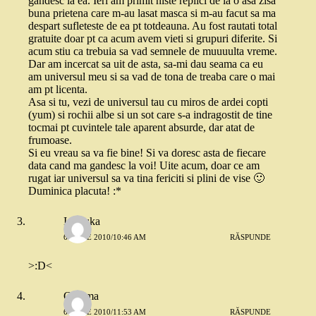
gandesc la ea. Ieri am primit niste replici de la o asa zisa
buna prietena care m-au lasat masca si m-au facut sa ma
despart sufleteste de ea pt totdeauna. Au fost rautati total
gratuite doar pt ca acum avem vieti si grupuri diferite. Si
acum stiu ca trebuia sa vad semnele de muuuulta vreme.
Dar am incercat sa uit de asta, sa-mi dau seama ca eu
am universul meu si sa vad de tona de treaba care o mai
am pt licenta.
Asa si tu, vezi de universul tau cu miros de ardei copti
(yum) si rochii albe si un sot care s-a indragostit de tine
tocmai pt cuvintele tale aparent absurde, dar atat de
frumoase.
Si eu vreau sa va fie bine! Si va doresc asta de fiecare
data cand ma gandesc la voi! Uite acum, doar ce am
rugat iar universul sa va tina fericiti si plini de vise 🙂
Duminica placuta! :*
Ionouka
6 IUNIE 2010/10:46 AM
RĂSPUNDE
>:D<
Gamma
6 IUNIE 2010/11:53 AM
RĂSPUNDE