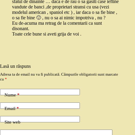
sfatul de dinainte … daca e de rau o sa gasiti case ieftine
vandute de banci ,de proprietari stransi cu usa (vezi
modelul american , spaniol etc ) , iar daca o sa fie bine ,
o sa fie bine 🙂 , nu o sa ai nimic impotriva , nu ?
Eu de-acuma ma retrag de la comentarii ca sunt
disonant.
Toate cele bune si aveti grija de voi .
Lasă un răspuns
Adresa ta de email nu va fi publicată.
Câmpurile obligatorii sunt marcate
cu
*
Nume
*
Email
*
Site web