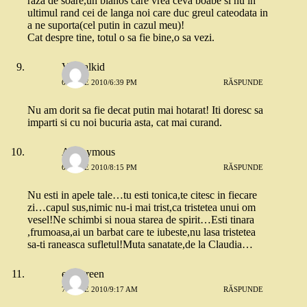
raza de soare,un blanos care vrea ceva boabe si nu in
ultimul rand cei de langa noi care duc greul cateodata in
a ne suporta(cel putin in cazul meu)!
Cat despre tine, totul o sa fie bine,o sa vezi.
Virtualkid
6 IUNIE 2010/6:39 PM
RĂSPUNDE
Nu am dorit sa fie decat putin mai hotarat! Iti doresc sa
imparti si cu noi bucuria asta, cat mai curand.
Anonymous
6 IUNIE 2010/8:15 PM
RĂSPUNDE
Nu esti in apele tale…tu esti tonica,te citesc in fiecare
zi…capul sus,nimic nu-i mai trist,ca tristetea unui om
vesel!Ne schimbi si noua starea de spirit…Esti tinara
,frumoasa,ai un barbat care te iubeste,nu lasa tristetea
sa-ti raneasca sufletul!Muta sanatate,de la Claudia…
evergreen
7 IUNIE 2010/9:17 AM
RĂSPUNDE