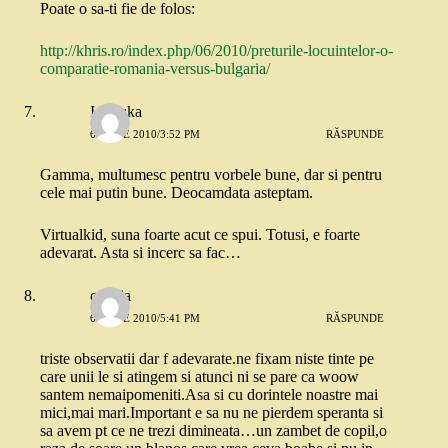
Poate o sa-ti fie de folos:
http://khris.ro/index.php/06/2010/preturile-locuintelor-o-
comparatie-romania-versus-bulgaria/
Ionouka
6 IUNIE 2010/3:52 PM
RĂSPUNDE
Gamma, multumesc pentru vorbele bune, dar si pentru
cele mai putin bune. Deocamdata asteptam.
Virtualkid, suna foarte acut ce spui. Totusi, e foarte
adevarat. Asta si incerc sa fac…
orestia
6 IUNIE 2010/5:41 PM
RĂSPUNDE
triste observatii dar f adevarate.ne fixam niste tinte pe
care unii le si atingem si atunci ni se pare ca woow
santem nemaipomeniti.Asa si cu dorintele noastre mai
mici,mai mari.Important e sa nu ne pierdem speranta si
sa avem pt ce ne trezi dimineata…un zambet de copil,o