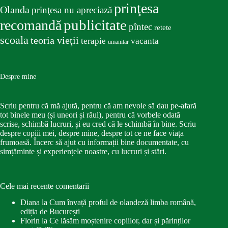
prinţesa
Olanda
prinţesa nu apreciază
publicitate
recomandă
pîntec
retete
scoala
teoria vieţii
terapie
vacanta
umanitar
Despre mine
Scriu pentru că mă ajută, pentru că am nevoie să dau pe-afară
tot binele meu (și uneori și răul), pentru că vorbele odată
scrise, schimbă lucruri, și eu cred că le schimbă în bine. Scriu
despre copiii mei, despre mine, despre tot ce ne face viața
frumoasă. Încerc să ajut cu informații bine documentate, cu
simțăminte și experiențele noastre, cu lucruri și stări.
Cele mai recente comentarii
Diana
la
Cum învață proful de olandeză limba română,
ediția de București
Florin
la
Ce lăsăm moștenire copiilor, dar și părinților