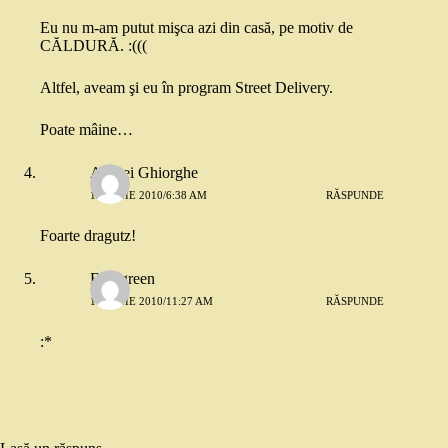
Eu nu m-am putut mişca azi din casă, pe motiv de
CĂLDURĂ. :(((
Altfel, aveam şi eu în program Street Delivery.
Poate mâine…
Andrei Ghiorghe
13 IUNIE 2010/6:38 AM
RĂSPUNDE
Foarte dragutz!
Evergreen
14 IUNIE 2010/11:27 AM
RĂSPUNDE
:*