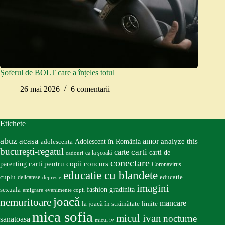
Șoferul de BOLT care a înțeles totul
26 mai 2026
6 comentarii
Etichete
abuz
acasa
amor
Adolescent în România
analyze this
adolescenta
bucureşti-regatul
carte
carti
carti de
ca la școală
cadouri
conectare
carti pentru copii
concurs
parenting
Coronavirus
educatie cu blandete
educatie
cuplu
delicatese
depresie
imagini
fashion
gradinita
sexuala
emigrare
evenimente copii
joacă
nemuritoare
mancare
la joacă în străinătate
limite
mica sofia
micul ivan
nocturne
sanatoasa
micul iv