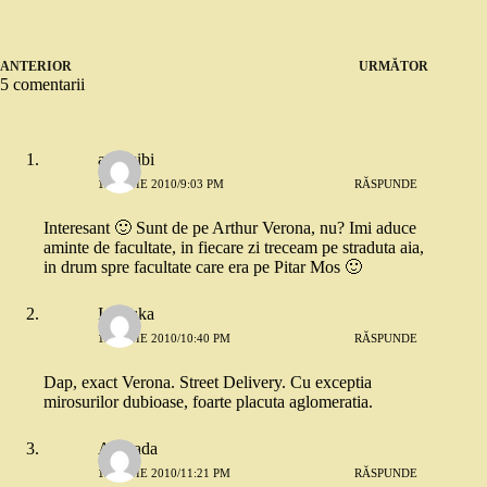
ANTERIOR
URMĂTOR
5 comentarii
ancusibi
12 IUNIE 2010/9:03 PM
RĂSPUNDE
Interesant 🙂 Sunt de pe Arthur Verona, nu? Imi aduce
aminte de facultate, in fiecare zi treceam pe straduta aia,
in drum spre facultate care era pe Pitar Mos 🙂
Ionouka
12 IUNIE 2010/10:40 PM
RĂSPUNDE
Dap, exact Verona. Street Delivery. Cu exceptia
mirosurilor dubioase, foarte placuta aglomeratia.
Andrada
12 IUNIE 2010/11:21 PM
RĂSPUNDE