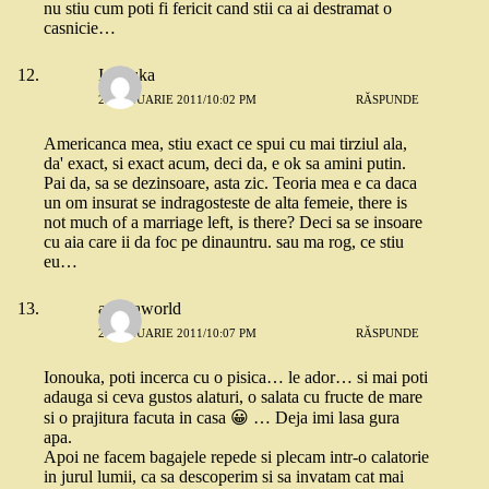
nu stiu cum poti fi fericit cand stii ca ai destramat o
casnicie…
Ionouka
21 IANUARIE 2011/10:02 PM
RĂSPUNDE
Americanca mea, stiu exact ce spui cu mai tirziul ala,
da' exact, si exact acum, deci da, e ok sa amini putin.
Pai da, sa se dezinsoare, asta zic. Teoria mea e ca daca
un om insurat se indragosteste de alta femeie, there is
not much of a marriage left, is there? Deci sa se insoare
cu aia care ii da foc pe dinauntru. sau ma rog, ce stiu
eu…
andriaworld
21 IANUARIE 2011/10:07 PM
RĂSPUNDE
Ionouka, poti incerca cu o pisica… le ador… si mai poti
adauga si ceva gustos alaturi, o salata cu fructe de mare
si o prajitura facuta in casa 😀 … Deja imi lasa gura
apa.
Apoi ne facem bagajele repede si plecam intr-o calatorie
in jurul lumii, ca sa descoperim si sa invatam cat mai