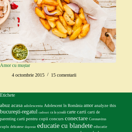
Amor cu muștar
4 octombrie 2015
15 comentarii
Etichete
abuz
acasa
amor
Adolescent în România
analyze this
adolescenta
bucureşti-regatul
carte
carti
carti de
ca la școală
cadouri
conectare
carti pentru copii
concurs
parenting
Coronavirus
educatie cu blandete
educatie
cuplu
delicatese
depresie