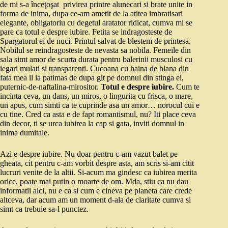
de mi s-a înceţoşat privirea printre alunecari si brate unite in
forma de inima, dupa ce-am ametit de la atitea imbratisari
elegante, obligatoriu cu degetul aratator ridicat, cumva mi se
pare ca totul e despre iubire. Fetita se indragosteste de
Spargatorul ei de nuci. Printul salvat de blestem de printesa.
Nobilul se reindragosteste de nevasta sa nobila. Femeile din
sala simt amor de scurta durata pentru balerinii musculosi cu
iegari mulati si transparenti. Cucoana cu haina de blana din
fata mea il ia patimas de dupa git pe domnul din stinga ei,
puternic-de-naftalina-mirositor.
Totul e despre iubire.
Cum te
incinta ceva, un dans, un miros, o lingurita cu frisca, o mare,
un apus, cum simti ca te cuprinde asa un amor… norocul cui e
cu tine. Cred ca asta e de fapt romantismul, nu? Iti place ceva
din decor, ti se urca iubirea la cap si gata, inviti domnul in
inima dumitale.
Azi e despre iubire. Nu doar pentru c-am vazut balet pe
gheata, cit pentru c-am vorbit despre asta, am scris si-am citit
lucruri venite de la altii. Si-acum ma gindesc ca iubirea merita
orice, poate mai putin o moarte de om. Mda, stiu ca nu dau
informatii aici, nu e ca si cum e cineva pe planeta care crede
altceva, dar acum am un moment d-ala de claritate cumva si
simt ca trebuie sa-l punctez.