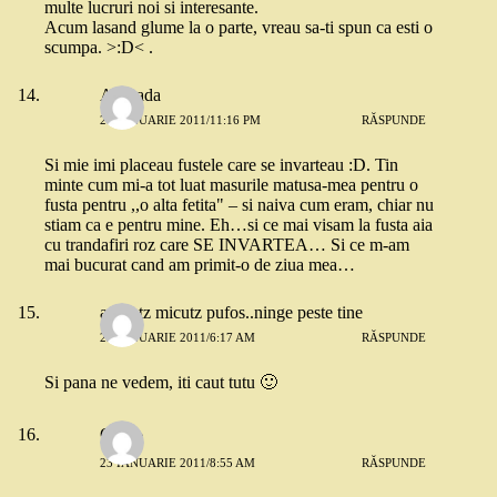
multe lucruri noi si interesante.
Acum lasand glume la o parte, vreau sa-ti spun ca esti o
scumpa. >:D< .
Andrada
21 IANUARIE 2011/11:16 PM
RĂSPUNDE
Si mie imi placeau fustele care se invarteau :D. Tin
minte cum mi-a tot luat masurile matusa-mea pentru o
fusta pentru ,,o alta fetita" – si naiva cum eram, chiar nu
stiam ca e pentru mine. Eh…si ce mai visam la fusta aia
cu trandafiri roz care SE INVARTEA… Si ce m-am
mai bucurat cand am primit-o de ziua mea…
adinutz micutz pufos..ninge peste tine
22 IANUARIE 2011/6:17 AM
RĂSPUNDE
Si pana ne vedem, iti caut tutu 🙂
O๑n๑
23 IANUARIE 2011/8:55 AM
RĂSPUNDE