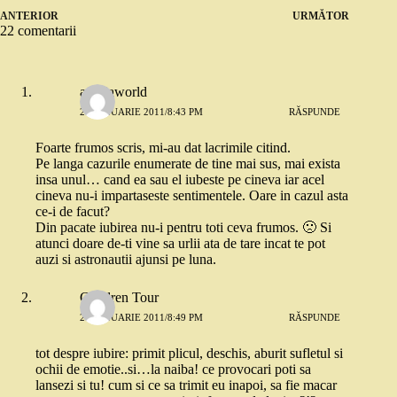
ANTERIOR
URMĂTOR
22 comentarii
andriaworld
21 IANUARIE 2011/8:43 PM
RĂSPUNDE
Foarte frumos scris, mi-au dat lacrimile citind.
Pe langa cazurile enumerate de tine mai sus, mai exista
insa unul… cand ea sau el iubeste pe cineva iar acel
cineva nu-i impartaseste sentimentele. Oare in cazul asta
ce-i de facut?
Din pacate iubirea nu-i pentru toti ceva frumos. 🙁 Si
atunci doare de-ti vine sa urlii ata de tare incat te pot
auzi si astronautii ajunsi pe luna.
Children Tour
21 IANUARIE 2011/8:49 PM
RĂSPUNDE
tot despre iubire: primit plicul, deschis, aburit sufletul si
ochii de emotie..si…la naiba! ce provocari poti sa
lansezi si tu! cum si ce sa trimit eu inapoi, sa fie macar