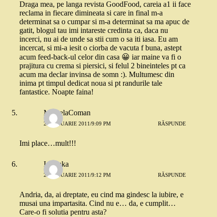
Draga mea, pe langa revista GoodFood, careia a1 ii face
reclama in fiecare dimineata si care in final m-a
determinat sa o cumpar si m-a determinat sa ma apuc de
gatit, blogul tau imi intareste credinta ca, daca nu
incerci, nu ai de unde sa stii cum o sa iti iasa. Eu am
incercat, si mi-a iesit o ciorba de vacuta f buna, astept
acum feed-back-ul celor din casa 😀 iar maine va fi o
prajitura cu crema si piersici, si felul 2 bineinteles pt ca
acum ma declar invinsa de somn :). Multumesc din
inima pt timpul dedicat noua si pt randurile tale
fantastice. Noapte faina!
MihaelaComan
21 IANUARIE 2011/9:09 PM
RĂSPUNDE
Imi place…mult!!!
Ionouka
21 IANUARIE 2011/9:12 PM
RĂSPUNDE
Andria, da, ai dreptate, eu cind ma gindesc la iubire, e
musai una impartasita. Cind nu e… da, e cumplit…
Care-o fi solutia pentru asta?