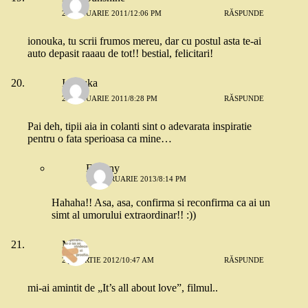
24 IANUARIE 2011/12:06 PM
RĂSPUNDE
ionouka, tu scrii frumos mereu, dar cu postul asta te-ai
auto depasit raaau de tot!! bestial, felicitari!
Ionouka
24 IANUARIE 2011/8:28 PM
RĂSPUNDE
Pai deh, tipii aia in colanti sint o adevarata inspiratie
pentru o fata sperioasa ca mine…
Eugeny
11 FEBRUARIE 2013/8:14 PM
Hahaha!! Asa, asa, confirma si reconfirma ca ai un
simt al umorului extraordinar!! :))
M.
25 MARTIE 2012/10:47 AM
RĂSPUNDE
mi-ai amintit de „It’s all about love”, filmul..