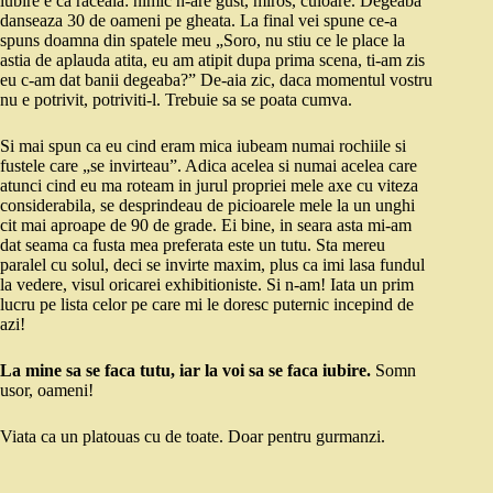
iubire e ca raceala: nimic n-are gust, miros, culoare. Degeaba
danseaza 30 de oameni pe gheata. La final vei spune ce-a
spuns doamna din spatele meu „Soro, nu stiu ce le place la
astia de aplauda atita, eu am atipit dupa prima scena, ti-am zis
eu c-am dat banii degeaba?” De-aia zic, daca momentul vostru
nu e potrivit, potriviti-l. Trebuie sa se poata cumva.
Si mai spun ca eu cind eram mica iubeam numai rochiile si
fustele care „se invirteau”. Adica acelea si numai acelea care
atunci cind eu ma roteam in jurul propriei mele axe cu viteza
considerabila, se desprindeau de picioarele mele la un unghi
cit mai aproape de 90 de grade. Ei bine, in seara asta mi-am
dat seama ca fusta mea preferata este un tutu. Sta mereu
paralel cu solul, deci se invirte maxim, plus ca imi lasa fundul
la vedere, visul oricarei exhibitioniste. Si n-am! Iata un prim
lucru pe lista celor pe care mi le doresc puternic incepind de
azi!
La mine sa se faca tutu, iar la voi sa se faca iubire.
Somn
usor, oameni!
Viata ca un platouas cu de toate. Doar pentru gurmanzi.