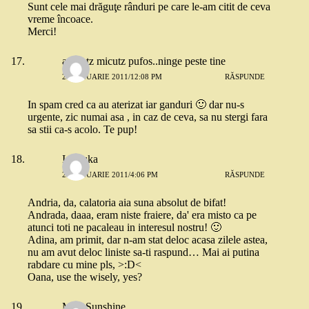
Sunt cele mai drăguţe rânduri pe care le-am citit de ceva
vreme încoace.
Merci!
adinutz micutz pufos..ninge peste tine
23 IANUARIE 2011/12:08 PM
RĂSPUNDE
In spam cred ca au aterizat iar ganduri 🙂 dar nu-s
urgente, zic numai asa , in caz de ceva, sa nu stergi fara
sa stii ca-s acolo. Te pup!
Ionouka
23 IANUARIE 2011/4:06 PM
RĂSPUNDE
Andria, da, calatoria aia suna absolut de bifat!
Andrada, daaa, eram niste fraiere, da' era misto ca pe
atunci toti ne pacaleau in interesul nostru! 🙂
Adina, am primit, dar n-am stat deloc acasa zilele astea,
nu am avut deloc liniste sa-ti raspund… Mai ai putina
rabdare cu mine pls, >:D<
Oana, use the wisely, yes?
Miss Sunshine