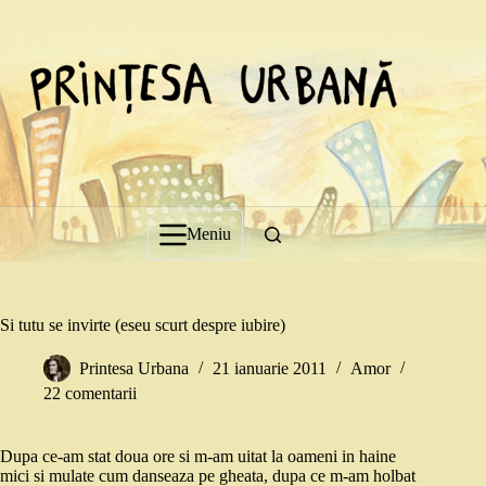
Sari
la
conținut
Meniu
Si tutu se invirte (eseu scurt despre iubire)
Printesa Urbana
21 ianuarie 2011
Amor
22 comentarii
Dupa ce-am stat doua ore si m-am uitat la oameni in haine
mici si mulate cum danseaza pe gheata, dupa ce m-am holbat