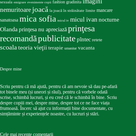
imagini
fashion
gradinita
sexuala
emigrare
evenimente copii
joacă
nemuritoare
mancare
la joacă în străinătate
limite
mica sofia
micul ivan
nocturne
sanatoasa
micul iv
prinţesa
Olanda
prinţesa nu apreciază
publicitate
recomandă
pîntec
retete
scoala
teoria vieţii
terapie
vacanta
umanitar
Despre mine
Scriu pentru că mă ajută, pentru că am nevoie să dau pe-afară
tot binele meu (și uneori și răul), pentru că vorbele odată
scrise, schimbă lucruri, și eu cred că le schimbă în bine. Scriu
despre copiii mei, despre mine, despre tot ce ne face viața
frumoasă. Încerc să ajut cu informații bine documentate, cu
simțăminte și experiențele noastre, cu lucruri și stări.
Cele mai recente comentarii