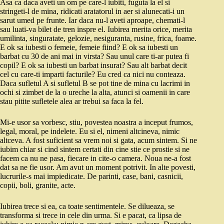
Asa ca daca aveti un om pe care-l iubiti, fuguta la el si
stringeti-l de mina, ridicati aratatorul in aer si alunecati-i un
sarut umed pe frunte. Iar daca nu-l aveti aproape, chemati-l
sau luati-va bilet de tren inspre el. Iubirea merita orice, merita
umilinta, singuratate, gelozie, nesiguranta, rusine, frica, foame.
E ok sa iubesti o femeie, femeie fiind? E ok sa iubesti un
barbat cu 30 de ani mai in virsta? Sau unul care ti-ar putea fi
copil? E ok sa iubesti un barbat insurat? Sau alt barbat decit
cel cu care-ti imparti facturile? Eu cred ca nici nu conteaza.
Daca sufletul A si sufletul B se pot tine de mina cu lacrimi in
ochi si zimbet de la o ureche la alta, atunci si oamenii in care
stau pitite sufletele alea ar trebui sa faca la fel.
Mi-e usor sa vorbesc, stiu, povestea noastra a inceput frumos,
legal, moral, pe indelete. Eu si el, nimeni altcineva, nimic
altceva. A fost suficient sa vrem noi si gata, acum sintem. Si ne
iubim chiar si cind sintem certati din cine stie ce prostie si ne
facem ca nu ne pasa, fiecare in cite-o camera. Noua ne-a fost
dat sa ne fie usor. Am avut un moment potrivit. In alte povesti,
lucrurile-s mai impiedicate. De parinti, case, bani, casnicii,
copii, boli, granite, acte.
Iubirea trece si ea, ca toate sentimentele. Se dilueaza, se
transforma si trece in cele din urma. Si e pacat, ca lipsa de