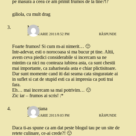
pe masura a ceea ce am primit frumos de la tine?!?
giliola, cu mult drag
Merat
21 IANUARIE 2011/8:52 PM
RĂSPUNDE
Foarte frumos! Si cum m-ai nimerit… 🙂
Intr-adevar, esti o norocoasa si ma bucur pt tine. Altii,
avem ceva piedici considerabile si incercam sa ne
mintim ca nici nu conteaza iubirea asta, ca sunt chestii
mai importante, ca zahariseala asta e chiar plictisitoare.
Dar sunt momente cand iti dai seama cata singuratate ai
in suflet si cat de stupid esti ca ai impresia ca poti trai
fara.
Eh… mai incercam sa mai potrivim… 🙂
Zic iar – frumos ai scris! :*
Georgiana
21 IANUARIE 2011/9:03 PM
RĂSPUNDE
Daca ti-as spune ca am dat peste blogul tau pe un site de
retete culinare, ce-ai crede?! 🙂