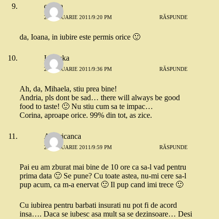
corina
21 IANUARIE 2011/9:20 PM
RĂSPUNDE
da, Ioana, in iubire este permis orice 🙂
Ionouka
21 IANUARIE 2011/9:36 PM
RĂSPUNDE
Ah, da, Mihaela, stiu prea bine!
Andria, pls dont be sad… there will always be good
food to taste! 🙂 Nu stiu cum sa te impac…
Corina, aproape orice. 99% din tot, as zice.
Americanca
21 IANUARIE 2011/9:59 PM
RĂSPUNDE
Pai eu am zburat mai bine de 10 ore ca sa-l vad pentru
prima data 🙂 Se pune? Cu toate astea, nu-mi cere sa-l
pup acum, ca m-a enervat 🙂 Il pup cand imi trece 🙂
Cu iubirea pentru barbati insurati nu pot fi de acord
insa…. Daca se iubesc asa mult sa se dezinsoare… Desi