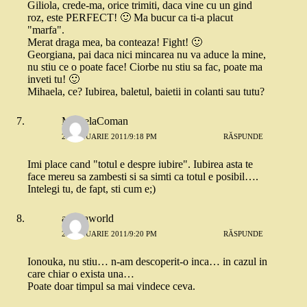
Giliola, crede-ma, orice trimiti, daca vine cu un gind
roz, este PERFECT! 🙂 Ma bucur ca ti-a placut
"marfa".
Merat draga mea, ba conteaza! Fight! 🙂
Georgiana, pai daca nici mincarea nu va aduce la mine,
nu stiu ce o poate face! Ciorbe nu stiu sa fac, poate ma
inveti tu! 🙂
Mihaela, ce? Iubirea, baletul, baietii in colanti sau tutu?
MihaelaComan
21 IANUARIE 2011/9:18 PM
RĂSPUNDE
Imi place cand "totul e despre iubire". Iubirea asta te
face mereu sa zambesti si sa simti ca totul e posibil….
Intelegi tu, de fapt, sti cum e;)
andriaworld
21 IANUARIE 2011/9:20 PM
RĂSPUNDE
Ionouka, nu stiu… n-am descoperit-o inca… in cazul in
care chiar o exista una…
Poate doar timpul sa mai vindece ceva.