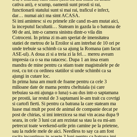
cativa ani), e scump, oamenii sunt prosti si rai,
functionarii statului sunt si mai rai, traficul e infect,
dar… numai aici ma simt ACASA.
Si imi amintesc si eu primele zile cand m-am mutat aici,
la inceputul facultatii… Stateam in gazda la o batrana de
90 de ani, intr-o camera sinistra dintr-o vila din
Cotroceni. In prima zi m-am speriat de imensitatea
statiei de metrou de la Eroilor si am intrebat de 10 ori pe
unde trebuie sa schimb ca sa ajung la Romana (am facut
ASE-ul). A doua zi si a treia zi la fel… mereu aveam
impresia ca o sa ma ratacesc. Dupa 1 an insa eram
mandra de mine pentru ca stiam toate magistralele pe de
rost, cu tot cu ordinea statiilor si unde schimbi ca sa
ajungi in cutare loc.
In prima luna am murit de foame pentru ca cele 3
milioane date de mama pentru cheltuiala (si care
trebuiau sa-mi ajunga o luna) s-au dus intr-o saptamana
pe prostii, iar restul de 3 saptamani le-am trait cu covrigi
si cartofi fierti. Si pentru ca batrana la care stateam ma
luase mai mult pe post de animal de companie decat pe
post de chirias, si imi interzicea sa mai vin acasa dupa 9
seara, in cele 3 luni cat am rezistat sa stau la ea mi-am
petrecut toate weekend-urile prin camine pe la prietene,
sau la rudele mele de aici. Needless to say ca am fost
racita incontinuu in aceste 3 luni pentru ca batrana imi