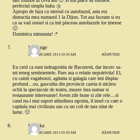
tare frumos in ceva ani 🙂 Si imi place sa folosesc
perfectul simplu haha :))
Apropo de faza cu mersul cu autobuzul, asta era
distractia mea numarul 1 la Dijon. Tot asa faceam si eu
ca sa vad orasul si ca imi placeau autobuzele lor imense
🙂
Duminica minunata! :*
VertAnge
27 FEBRUARIE 2011/10:50 AM
RĂSPUNDE
Eu cred ca sunt indragostita de Bucuresti, dar incerc sa-
mi reneg sentimentele. Pare asa o relatie nepotrivita! El,
cu cainii vagabonzi, agitatia si galagia care imi displac
profund…eu, gasculita din provincie careia ii sticlesc
ochii la spectacole de teatru, muzee fara numar si
restaurante interesante! Avem zile bune si zile rele…si
cand nu-i mai suport atitudinea egoista, il insel cu cate o
capitala mai civilizata sau cu un colt de tara uitat de
lume. 🙂
Ionouka
27 FEBRUARIE 2011/10:50 AM
RĂSPUNDE