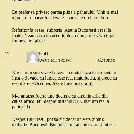
Eu prefer sa privesc partea plina a paharului. Unii te mai
injura, dar macar te citesc. Eu zic ca e un lucru bun.
Referitor la orase, subscriu. Atat la Bucuresti cat si la
Piatra-Neamt. Au locuri diferite in inima mea. Un topic
frumos, imi place.
Lady*izuH
27 FEBRUARIE 2011/1:02 PM
RĂSPUNDE
Nimic nou sub soare la faza cu rautacioasele comentarii.
Inca o dovada ca lumea este rea, majoritatea, si crede ca
restul are ceva cu ea. Asa e firea noastra :)).
M-a amuzat foarte tare doamna cu amenintarile din
cauza articolului despre Instabul! :)) Chiar am ras la
partea aia…
Despre Bucuresti, pot sa zic decat un vers dintr-o
melodie: Bucuresti..Bucuresti, nu ai cum sa nu-l iubesti.