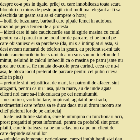
despre ce-a pus in tigaie, prilej cu care innobileaza toata scara
blocului cu miros de peste prajit cind mult mai elegant ar fi sa
deschida un geam sau sa-si cumpere o hota)
– hotii de buzunare, barbatii care pipaie femei in autobuz
mizind pe jena femeii de a protesta
– idiotii care iti taie cauciucurile sau iti zgirie masina cu cuiul
pentru ca ai parcat nu pe locul lor de parcare, ci pe locul pe
care obisnuiesc ei sa parcheze (da, mi s-a intimplat si asta, si
desi aveam numarul de telefon in geam, au preferat sa-mi taie
toate cauciucurile in loc sa-mi dea un sms sau un telefon de 1
minut, neluind in calcul imbecilii ca o masina pe patru jante nu
prea are cum sa fie mutata de-acolo prea curind, ceea ce nu-i
asa, le bloca locul preferat de parcare pentru cel putin citeva
zile in plus)
– preturile sint nejustificat de mari, iar patronii de afaceri sint
aroganti, pentru ca nu-i asa, piata mare, au de unde agata
clienti noi care sa-i inlocuiasca pe cei nemultumiti
– nesimtirea, vorbitul tare, impinsul, agatatul pe strada,
taximetristii care refuza sa te duca daca nu ai drum incotro are
chef piciorul lor de pe ambreiaj
– toate instittutiile statului, care te intimpina cu functionari acri,
prost pregatiti si prost informati, pentru ca probabil sint prost
platiti, care te trateaza ca pe un sclav, nu ca pe un client de
care depinde salariul lor
– spitalele aglomerate, periculoase, care-ti inghit banii si-ti dau