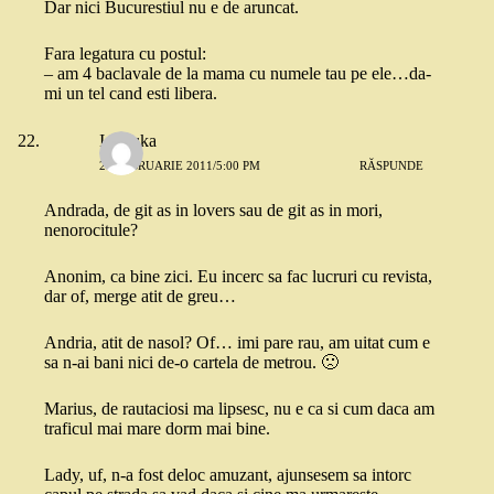
Dar nici Bucurestiul nu e de aruncat.
Fara legatura cu postul:
– am 4 baclavale de la mama cu numele tau pe ele…da-
mi un tel cand esti libera.
Ionouka
27 FEBRUARIE 2011/5:00 PM
RĂSPUNDE
Andrada, de git as in lovers sau de git as in mori,
nenorocitule?
Anonim, ca bine zici. Eu incerc sa fac lucruri cu revista,
dar of, merge atit de greu…
Andria, atit de nasol? Of… imi pare rau, am uitat cum e
sa n-ai bani nici de-o cartela de metrou. 🙁
Marius, de rautaciosi ma lipsesc, nu e ca si cum daca am
traficul mai mare dorm mai bine.
Lady, uf, n-a fost deloc amuzant, ajunsesem sa intorc