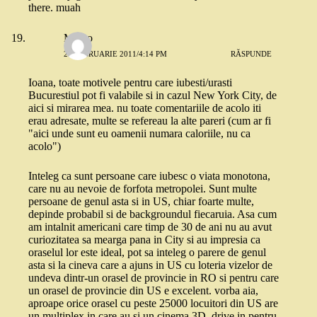
there. muah
Malko
27 FEBRUARIE 2011/4:14 PM
RĂSPUNDE
Ioana, toate motivele pentru care iubesti/urasti
Bucurestiul pot fi valabile si in cazul New York City, de
aici si mirarea mea. nu toate comentariile de acolo iti
erau adresate, multe se refereau la alte pareri (cum ar fi
"aici unde sunt eu oamenii numara caloriile, nu ca
acolo")
Inteleg ca sunt persoane care iubesc o viata monotona,
care nu au nevoie de forfota metropolei. Sunt multe
persoane de genul asta si in US, chiar foarte multe,
depinde probabil si de backgroundul fiecaruia. Asa cum
am intalnit americani care timp de 30 de ani nu au avut
curiozitatea sa mearga pana in City si au impresia ca
oraselul lor este ideal, pot sa inteleg o parere de genul
asta si la cineva care a ajuns in US cu loteria vizelor de
undeva dintr-un orasel de provincie in RO si pentru care
un orasel de provincie din US e excelent. vorba aia,
aproape orice orasel cu peste 25000 locuitori din US are
un multiplex in care au si un cinema 3D, drive in pentru