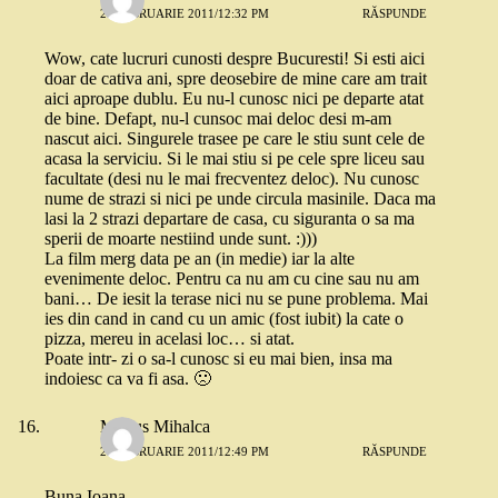
27 FEBRUARIE 2011/12:32 PM
RĂSPUNDE
Wow, cate lucruri cunosti despre Bucuresti! Si esti aici
doar de cativa ani, spre deosebire de mine care am trait
aici aproape dublu. Eu nu-l cunosc nici pe departe atat
de bine. Defapt, nu-l cunsoc mai deloc desi m-am
nascut aici. Singurele trasee pe care le stiu sunt cele de
acasa la serviciu. Si le mai stiu si pe cele spre liceu sau
facultate (desi nu le mai frecventez deloc). Nu cunosc
nume de strazi si nici pe unde circula masinile. Daca ma
lasi la 2 strazi departare de casa, cu siguranta o sa ma
sperii de moarte nestiind unde sunt. :)))
La film merg data pe an (in medie) iar la alte
evenimente deloc. Pentru ca nu am cu cine sau nu am
bani… De iesit la terase nici nu se pune problema. Mai
ies din cand in cand cu un amic (fost iubit) la cate o
pizza, mereu in acelasi loc… si atat.
Poate intr- zi o sa-l cunosc si eu mai bien, insa ma
indoiesc ca va fi asa. 🙁
Marius Mihalca
27 FEBRUARIE 2011/12:49 PM
RĂSPUNDE
Buna Ioana,