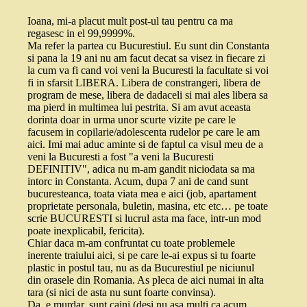
Ioana, mi-a placut mult post-ul tau pentru ca ma
regasesc in el 99,9999%.
Ma refer la partea cu Bucurestiul. Eu sunt din Constanta
si pana la 19 ani nu am facut decat sa visez in fiecare zi
la cum va fi cand voi veni la Bucuresti la facultate si voi
fi in sfarsit LIBERA. Libera de constrangeri, libera de
program de mese, libera de dadaceli si mai ales libera sa
ma pierd in multimea lui pestrita. Si am avut aceasta
dorinta doar in urma unor scurte vizite pe care le
facusem in copilarie/adolescenta rudelor pe care le am
aici. Imi mai aduc aminte si de faptul ca visul meu de a
veni la Bucuresti a fost "a veni la Bucuresti
DEFINITIV", adica nu m-am gandit niciodata sa ma
intorc in Constanta. Acum, dupa 7 ani de cand sunt
bucuresteanca, toata viata mea e aici (job, apartament
proprietate personala, buletin, masina, etc etc… pe toate
scrie BUCURESTI si lucrul asta ma face, intr-un mod
poate inexplicabil, fericita).
Chiar daca m-am confruntat cu toate problemele
inerente traiului aici, si pe care le-ai expus si tu foarte
plastic in postul tau, nu as da Bucurestiul pe niciunul
din orasele din Romania. As pleca de aici numai in alta
tara (si nici de asta nu sunt foarte convinsa).
Da, e murdar, sunt caini (desi nu asa multi ca acum