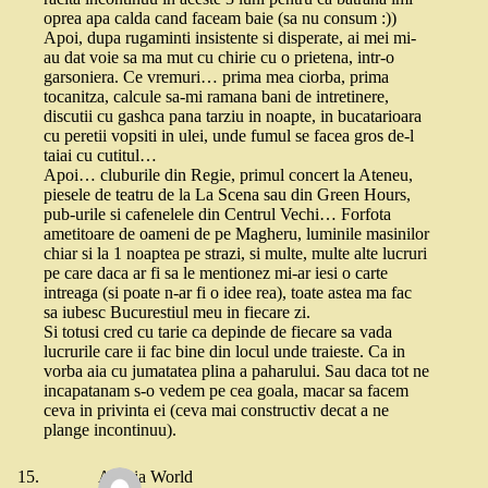
oprea apa calda cand faceam baie (sa nu consum :))
Apoi, dupa rugaminti insistente si disperate, ai mei mi-
au dat voie sa ma mut cu chirie cu o prietena, intr-o
garsoniera. Ce vremuri… prima mea ciorba, prima
tocanitza, calcule sa-mi ramana bani de intretinere,
discutii cu gashca pana tarziu in noapte, in bucatarioara
cu peretii vopsiti in ulei, unde fumul se facea gros de-l
taiai cu cutitul…
Apoi… cluburile din Regie, primul concert la Ateneu,
piesele de teatru de la La Scena sau din Green Hours,
pub-urile si cafenelele din Centrul Vechi… Forfota
ametitoare de oameni de pe Magheru, luminile masinilor
chiar si la 1 noaptea pe strazi, si multe, multe alte lucruri
pe care daca ar fi sa le mentionez mi-ar iesi o carte
intreaga (si poate n-ar fi o idee rea), toate astea ma fac
sa iubesc Bucurestiul meu in fiecare zi.
Si totusi cred cu tarie ca depinde de fiecare sa vada
lucrurile care ii fac bine din locul unde traieste. Ca in
vorba aia cu jumatatea plina a paharului. Sau daca tot ne
incapatanam s-o vedem pe cea goala, macar sa facem
ceva in privinta ei (ceva mai constructiv decat a ne
plange incontinuu).
Andria World