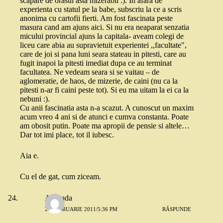
scapare de orasul asta mizerabil :). In afara de
experienta cu statul pe la babe, subscriu la ce a scris
anonima cu cartofii fierti. Am fost fascinata peste
masura cand am ajuns aici. Si nu era neaparat senzatia
micului provincial ajuns la capitala- aveam colegi de
liceu care abia au supravietuit experientei ,,facultate",
care de joi si pana luni seara stateau in pitesti, care au
fugit inapoi la pitesti imediat dupa ce au terminat
facultatea. Ne vedeam seara si se vaitau – de
aglomeratie, de haos, de mizerie, de caini (nu ca la
pitesti n-ar fi caini peste tot). Si eu ma uitam la ei ca la
nebuni :).
Cu anii fascinatia asta n-a scazut. A cunoscut un maxim
acum vreo 4 ani si de atunci e cumva constanta. Poate
am obosit putin. Poate ma apropii de pensie si altele…
Dar tot imi place, tot il iubesc.
Aia e.
Cu el de gat, cum ziceam.
Andrada
27 FEBRUARIE 2011/5:36 PM
RĂSPUNDE