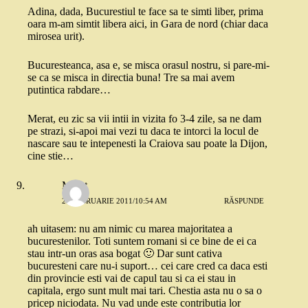
Adina, dada, Bucurestiul te face sa te simti liber, prima
oara m-am simtit libera aici, in Gara de nord (chiar daca
mirosea urit).
Bucuresteanca, asa e, se misca orasul nostru, si pare-mi-
se ca se misca in directia buna! Tre sa mai avem
putintica rabdare…
Merat, eu zic sa vii intii in vizita fo 3-4 zile, sa ne dam
pe strazi, si-apoi mai vezi tu daca te intorci la locul de
nascare sau te intepenesti la Craiova sau poate la Dijon,
cine stie…
Merat
27 FEBRUARIE 2011/10:54 AM
RĂSPUNDE
ah uitasem: nu am nimic cu marea majoritatea a
bucurestenilor. Toti suntem romani si ce bine de ei ca
stau intr-un oras asa bogat 🙂 Dar sunt cativa
bucuresteni care nu-i suport… cei care cred ca daca esti
din provincie esti vai de capul tau si ca ei stau in
capitala, ergo sunt mult mai tari. Chestia asta nu o sa o
pricep niciodata. Nu vad unde este contributia lor