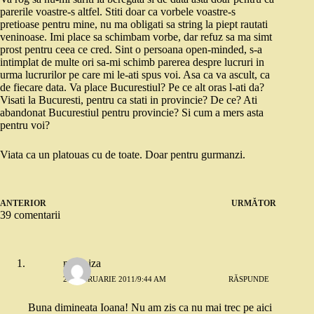
parerile voastre-s altfel. Stiti doar ca vorbele voastre-s
pretioase pentru mine, nu ma obligati sa string la piept rautati
veninoase. Imi place sa schimbam vorbe, dar refuz sa ma simt
prost pentru ceea ce cred. Sint o persoana open-minded, s-a
intimplat de multe ori sa-mi schimb parerea despre lucruri in
urma lucrurilor pe care mi le-ati spus voi. Asa ca va ascult, ca
de fiecare data. Va place Bucurestiul? Pe ce alt oras l-ati da?
Visati la Bucuresti, pentru ca stati in provincie? De ce? Ati
abandonat Bucurestiul pentru provincie? Si cum a mers asta
pentru voi?
Viata ca un platouas cu de toate. Doar pentru gurmanzi.
ANTERIOR
URMĂTOR
39 comentarii
modniza
27 FEBRUARIE 2011/9:44 AM
RĂSPUNDE
Buna dimineata Ioana! Nu am zis ca nu mai trec pe aici