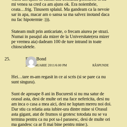
mi venea sa cred ca am ajuns ok. Era noiembrie,
ceata…frig. Tinusem splaiul. Ma gandeam ca la nevoie
sar in apa, macar am o sansa sa ma salvez inotand daca
nu fac hipotermie :))).
Stateam mult prin anticariate, o frecam aiurea pe strazi.
Numai in pasajul ala mizer de la Universitate(era mizer
pe vremea aia) dadeam 100 de ture intrand in toate
chiosculetele.
Dana Bond
27 FEBRUARIE 2011/6:00 PM
RĂSPUNDE
Hei…tare m-am regasit in ce ai scris (si se pare ca nu
sunt singura).
Sunt de aproape 8 ani in Bucuresti si nu ma satur de
orasul asta, desi de multe ori ma face nefericita, desi nu
am inca o casa a mea aici, desi ne luptam mereu noi doi.
Dar stiu ca relatia asta iubire-ura dintre mine si Orasul
asta gigant, atat de frumos si grotesc totodata nu se va
termina pentru ca nu pot sa-l parasesc, desi de multe ori
ma gandesc ca ar fi mai bine pentru mine:).