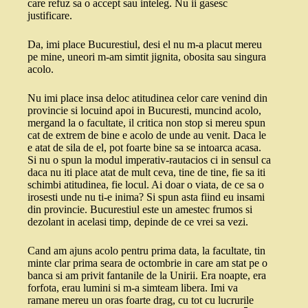
care refuz sa o accept sau inteleg. Nu ii gasesc
justificare.
Da, imi place Bucurestiul, desi el nu m-a placut mereu
pe mine, uneori m-am simtit jignita, obosita sau singura
acolo.
Nu imi place insa deloc atitudinea celor care venind din
provincie si locuind apoi in Bucuresti, muncind acolo,
mergand la o facultate, il critica non stop si mereu spun
cat de extrem de bine e acolo de unde au venit. Daca le
e atat de sila de el, pot foarte bine sa se intoarca acasa.
Si nu o spun la modul imperativ-rautacios ci in sensul ca
daca nu iti place atat de mult ceva, tine de tine, fie sa iti
schimbi atitudinea, fie locul. Ai doar o viata, de ce sa o
irosesti unde nu ti-e inima? Si spun asta fiind eu insami
din provincie. Bucurestiul este un amestec frumos si
dezolant in acelasi timp, depinde de ce vrei sa vezi.
Cand am ajuns acolo pentru prima data, la facultate, tin
minte clar prima seara de octombrie in care am stat pe o
banca si am privit fantanile de la Unirii. Era noapte, era
forfota, erau lumini si m-a simteam libera. Imi va
ramane mereu un oras foarte drag, cu tot cu lucrurile