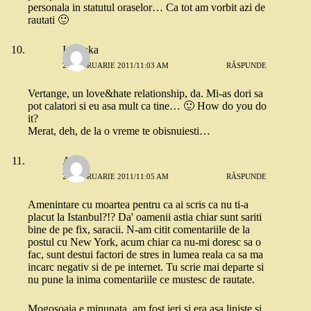
personala in statutul oraselor… Ca tot am vorbit azi de
rautati 🙂
Ionouka
27 FEBRUARIE 2011/11:03 AM
RĂSPUNDE
Vertange, un love&hate relationship, da. Mi-as dori sa
pot calatori si eu asa mult ca tine… 🙂 How do you do
it?
Merat, deh, de la o vreme te obisnuiesti…
Anca
27 FEBRUARIE 2011/11:05 AM
RĂSPUNDE
Amenintare cu moartea pentru ca ai scris ca nu ti-a
placut la Istanbul?!? Da' oamenii astia chiar sunt sariti
bine de pe fix, saracii. N-am citit comentariile de la
postul cu New York, acum chiar ca nu-mi doresc sa o
fac, sunt destui factori de stres in lumea reala ca sa ma
incarc negativ si de pe internet. Tu scrie mai departe si
nu pune la inima comentariile ce mustesc de rautate.
Mogosoaia e minunata, am fost ieri si era asa liniste si