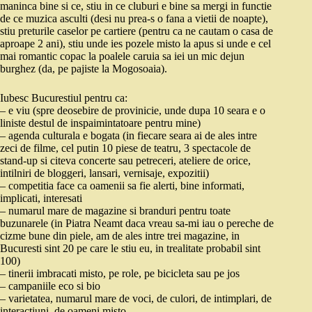
maninca bine si ce, stiu in ce cluburi e bine sa mergi in functie
de ce muzica asculti (desi nu prea-s o fana a vietii de noapte),
stiu preturile caselor pe cartiere (pentru ca ne cautam o casa de
aproape 2 ani), stiu unde ies pozele misto la apus si unde e cel
mai romantic copac la poalele caruia sa iei un mic dejun
burghez (da, pe pajiste la Mogosoaia).
Iubesc Bucurestiul pentru ca:
– e viu (spre deosebire de provinicie, unde dupa 10 seara e o
liniste destul de inspaimintatoare pentru mine)
– agenda culturala e bogata (in fiecare seara ai de ales intre
zeci de filme, cel putin 10 piese de teatru, 3 spectacole de
stand-up si citeva concerte sau petreceri, ateliere de orice,
intilniri de bloggeri, lansari, vernisaje, expozitii)
– competitia face ca oamenii sa fie alerti, bine informati,
implicati, interesati
– numarul mare de magazine si branduri pentru toate
buzunarele (in Piatra Neamt daca vreau sa-mi iau o pereche de
cizme bune din piele, am de ales intre trei magazine, in
Bucuresti sint 20 pe care le stiu eu, in trealitate probabil sint
100)
– tinerii imbracati misto, pe role, pe bicicleta sau pe jos
– campaniile eco si bio
– varietatea, numarul mare de voci, de culori, de intimplari, de
interactiuni, de oameni misto