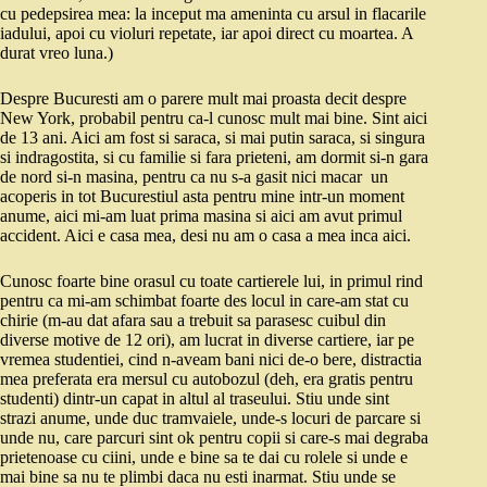
cu pedepsirea mea: la inceput ma ameninta cu arsul in flacarile
iadului, apoi cu violuri repetate, iar apoi direct cu moartea. A
durat vreo luna.)
Despre Bucuresti am o parere mult mai proasta decit despre
New York, probabil pentru ca-l cunosc mult mai bine. Sint aici
de 13 ani. Aici am fost si saraca, si mai putin saraca, si singura
si indragostita, si cu familie si fara prieteni, am dormit si-n gara
de nord si-n masina, pentru ca nu s-a gasit nici macar un
acoperis in tot Bucurestiul asta pentru mine intr-un moment
anume, aici mi-am luat prima masina si aici am avut primul
accident. Aici e casa mea, desi nu am o casa a mea inca aici.
Cunosc foarte bine orasul cu toate cartierele lui, in primul rind
pentru ca mi-am schimbat foarte des locul in care-am stat cu
chirie (m-au dat afara sau a trebuit sa parasesc cuibul din
diverse motive de 12 ori), am lucrat in diverse cartiere, iar pe
vremea studentiei, cind n-aveam bani nici de-o bere, distractia
mea preferata era mersul cu autobozul (deh, era gratis pentru
studenti) dintr-un capat in altul al traseului. Stiu unde sint
strazi anume, unde duc tramvaiele, unde-s locuri de parcare si
unde nu, care parcuri sint ok pentru copii si care-s mai degraba
prietenoase cu ciini, unde e bine sa te dai cu rolele si unde e
mai bine sa nu te plimbi daca nu esti inarmat. Stiu unde se