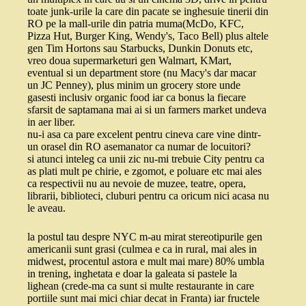
toate junk-urile la care din pacate se inghesuie tinerii din
RO pe la mall-urile din patria muma(McDo, KFC,
Pizza Hut, Burger King, Wendy's, Taco Bell) plus altele
gen Tim Hortons sau Starbucks, Dunkin Donuts etc,
vreo doua supermarketuri gen Walmart, KMart,
eventual si un department store (nu Macy's dar macar
un JC Penney), plus minim un grocery store unde
gasesti inclusiv organic food iar ca bonus la fiecare
sfarsit de saptamana mai ai si un farmers market undeva
in aer liber.
nu-i asa ca pare excelent pentru cineva care vine dintr-
un orasel din RO asemanator ca numar de locuitori?
si atunci inteleg ca unii zic nu-mi trebuie City pentru ca
as plati mult pe chirie, e zgomot, e poluare etc mai ales
ca respectivii nu au nevoie de muzee, teatre, opera,
librarii, biblioteci, cluburi pentru ca oricum nici acasa nu
le aveau.
la postul tau despre NYC m-au mirat stereotipurile gen
americanii sunt grasi (culmea e ca in rural, mai ales in
midwest, procentul astora e mult mai mare) 80% umbla
in trening, inghetata e doar la galeata si pastele la
lighean (crede-ma ca sunt si multe restaurante in care
portiile sunt mai mici chiar decat in Franta) iar fructele