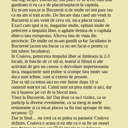
gandeam si eu ca e de placut/neplacut la capitala.
Eu m-am nascut in Bucuresti si de multe ori imi pare rau
ca nu am si trait acolo. De fiecare data cand am venit in
Bucuresti si am venit de ceva ori, mi-a placut orasul.
Exact cum spui si tu, magazine multe, optiuni multe de
petrecere a timpului liber, o agitatie demna de o capitala
dintr-o tara europeana. Altceva fata de viata din
provincie. De multe ori m-am gandit sa fac facultatea in
Bucuresti (acum ma bucur ca nu am facut-o pentru ca
imi iubesc facultatea).
In Craiova, petrecerea timpului liber se limiteaza la 2-3
locatii, in functie de ce stil ai, teatrul si filmul si alte
activitati de gen nu cunosc o dezvoltare impresionanta
inca, magazinele sunt putine si scumpe fara motiv sau
daca sunt ieftine, sunt si extrem de proaste.
Dar sa stii ca totusi aici nu este liniste dupa 10 si
oamenii sunt tot rai. Cainii sunt tot prea multi si aici, dar
eu ii hranesc pe cei de la blocul meu.
Visez la Bucuresti, da! Dar doar ca sa-l vizitez, ca sa
particip la diverse evenimente, ca sa merg in unele
restaurante si ca mi-ar placea sa fiu mai aproape de tine,
recunosc 🙂
Dar in final… nu cred ca as putea sa parasesc Craiova
definitv. Craiova e acasa si eu stiu ca o sa fie un orasel