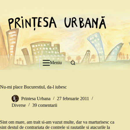
Sari
la
conținut
Meniu
Nu-mi place Bucurestiul, da-l iubesc
Printesa Urbana
27 februarie 2011
Diverse
39 comentarii
Sint om mare, am trait si-am vazut multe, dar va marturisesc ca
sint destul de contrariata de contrele si rautatile si atacurile la