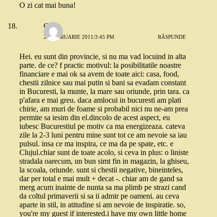
O zi cat mai buna!
Gabi
27 FEBRUARIE 2011/3:45 PM
RĂSPUNDE
Hei. eu sunt din provincie, si nu ma vad locuind in alta
parte. de ce? f practic motivul: la posibilitatile noastre
financiare e mai ok sa avem de toate aici: casa, food,
chestii zilnice sau mai putin si bani sa evadam constant
in Bucuresti, la munte, la mare sau oriunde, prin tara. ca
p'afara e mai greu. daca amlocui in bucuresti am plati
chirie, am muri de foame si probabil nici nu ne-am prea
permite sa iesim din el.dincolo de acest aspect, eu
iubesc Bucurestiul pe motiv ca ma energizeaza. cateva
zile la 2-3 luni pentru mine sunt tot ce am nevoie sa iau
pulsul. insa ce ma inspira, ce ma da pe spate, etc. e
Clujul.chiar sunt de toate acolo, si ceva in plus: o liniste
stradala oarecum, un bun simt fin in magazin, la ghiseu,
la scoala, oriunde. sunt si chestii negative, bineinteles,
dar per total e mai mult + decat -. chiar am de gand sa
merg acum inainte de nunta sa ma plimb pe strazi cand
da coltul primaverii si sa ii admir pe oameni. au ceva
aparte in stil, in atitudine si am nevoie de inspiratie. so,
you're my guest if interested.i have my own little home