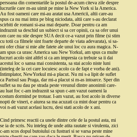
persoana din comentariile la postul de-acum citeva zile despre
lucrurile care m-au uimit pe mine la New York si la America.
Au fost oameni care mi-au aratat usa Americii, altii care-au
spus ca nu mai intra pe blog niciodata, altii care s-au declarat
scirbiti de romani si-asa mai departe. Doar pentru ca am
indraznit sa deschid un subiect si sa cer opinii, ca sa ofer unui
om care nu stie despre SUA decit ce-a vazut prin filme (si stim
cu totii ca filmele sint foarte departe de viata adevarata), si sa-
mi ofer chiar si mie alte fatete ale unui loc cu aura magica. N-
am spus ca urasc America sau New Yorkul, am spus ca multe
lucruri acolo sint altfel si ca am impresia ca trebuie sa ii dai
acestui loc o sansa mai consistenta, sa stai acolo niste luni
(inteleg de la cei care locuiesc acolo ca de fapt e vorba de ani).
Intimplator, NewYorkul mi-a placut. Nu mi s-a lipit de suflet
ca Parisul sau Praga, dar mi-a placut si m-as intoarce. Sper din
suflet sa nu dau pe strada peste vreunul dintre anonimii care-
au luat foc c-am indraznit sa spun c-am vazut oameni la
costum dormind pe trotuar. I-am vazut, au fost acolo in diverse
nopti de vineri, e aiurea sa ma acuzati ca mint doar pentru ca
voi n-ati vazut acelasi lucru, desi stati acolo de x ani.
Cind primesc reactii ca unele dintre cele de la postul asta, mi
se ia de scris. Nu inteleg de unde atita rautate si virulenta, zici
c-am scos dopul butoiului cu fustrari si se varsa peste mine
niste chestii pe care zau daca le merit. Basca nu pricep de