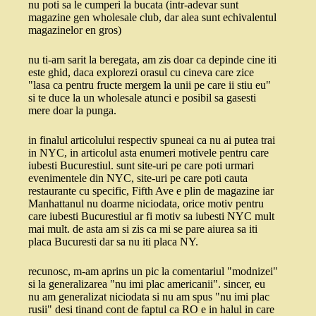
nu poti sa le cumperi la bucata (intr-adevar sunt
magazine gen wholesale club, dar alea sunt echivalentul
magazinelor en gros)
nu ti-am sarit la beregata, am zis doar ca depinde cine iti
este ghid, daca explorezi orasul cu cineva care zice
"lasa ca pentru fructe mergem la unii pe care ii stiu eu"
si te duce la un wholesale atunci e posibil sa gasesti
mere doar la punga.
in finalul articolului respectiv spuneai ca nu ai putea trai
in NYC, in articolul asta enumeri motivele pentru care
iubesti Bucurestiul. sunt site-uri pe care poti urmari
evenimentele din NYC, site-uri pe care poti cauta
restaurante cu specific, Fifth Ave e plin de magazine iar
Manhattanul nu doarme niciodata, orice motiv pentru
care iubesti Bucurestiul ar fi motiv sa iubesti NYC mult
mai mult. de asta am si zis ca mi se pare aiurea sa iti
placa Bucuresti dar sa nu iti placa NY.
recunosc, m-am aprins un pic la comentariul "modnizei"
si la generalizarea "nu imi plac americanii". sincer, eu
nu am generalizat niciodata si nu am spus "nu imi plac
rusii" desi tinand cont de faptul ca RO e in halul in care