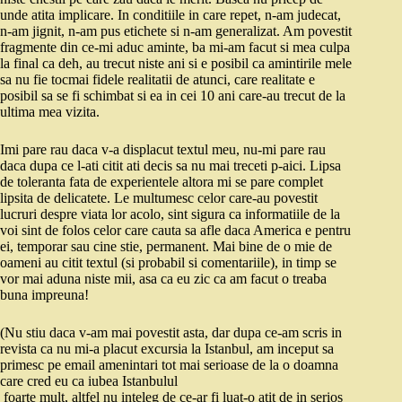
unde atita implicare. In conditiile in care repet, n-am judecat,
n-am jignit, n-am pus etichete si n-am generalizat. Am povestit
fragmente din ce-mi aduc aminte, ba mi-am facut si mea culpa
la final ca deh, au trecut niste ani si e posibil ca amintirile mele
sa nu fie tocmai fidele realitatii de atunci, care realitate e
posibil sa se fi schimbat si ea in cei 10 ani care-au trecut de la
ultima mea vizita.
Imi pare rau daca v-a displacut textul meu, nu-mi pare rau
daca dupa ce l-ati citit ati decis sa nu mai treceti p-aici. Lipsa
de toleranta fata de experientele altora mi se pare complet
lipsita de delicatete. Le multumesc celor care-au povestit
lucruri despre viata lor acolo, sint sigura ca informatiile de la
voi sint de folos celor care cauta sa afle daca America e pentru
ei, temporar sau cine stie, permanent. Mai bine de o mie de
oameni au citit textul (si probabil si comentariile), in timp se
vor mai aduna niste mii, asa ca eu zic ca am facut o treaba
buna impreuna!
(Nu stiu daca v-am mai povestit asta, dar dupa ce-am scris in
revista ca nu mi-a placut excursia la Istanbul, am inceput sa
primesc pe email amenintari tot mai serioase de la o doamna
care cred eu ca iubea Istanbulul
foarte mult, altfel nu inteleg de ce-ar fi luat-o atit de in serios