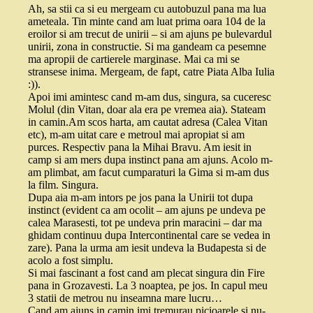
Ah, sa stii ca si eu mergeam cu autobuzul pana ma lua
ameteala. Tin minte cand am luat prima oara 104 de la
eroilor si am trecut de unirii – si am ajuns pe bulevardul
unirii, zona in constructie. Si ma gandeam ca pesemne
ma apropii de cartierele marginase. Mai ca mi se
stransese inima. Mergeam, de fapt, catre Piata Alba Iulia
:)).
Apoi imi amintesc cand m-am dus, singura, sa cuceresc
Molul (din Vitan, doar ala era pe vremea aia). Stateam
in camin.Am scos harta, am cautat adresa (Calea Vitan
etc), m-am uitat care e metroul mai apropiat si am
purces. Respectiv pana la Mihai Bravu. Am iesit in
camp si am mers dupa instinct pana am ajuns. Acolo m-
am plimbat, am facut cumparaturi la Gima si m-am dus
la film. Singura.
Dupa aia m-am intors pe jos pana la Unirii tot dupa
instinct (evident ca am ocolit – am ajuns pe undeva pe
calea Marasesti, tot pe undeva prin maracini – dar ma
ghidam continuu dupa Intercontinental care se vedea in
zare). Pana la urma am iesit undeva la Budapesta si de
acolo a fost simplu.
Si mai fascinant a fost cand am plecat singura din Fire
pana in Grozavesti. La 3 noaptea, pe jos. In capul meu
3 statii de metrou nu inseamna mare lucru…
Cand am ajuns in camin imi tremurau picioarele si nu-