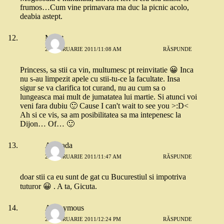
frumos…Cum vine primavara ma duc la picnic acolo,
deabia astept.
Merat
27 FEBRUARIE 2011/11:08 AM
RĂSPUNDE
Princess, sa stii ca vin, multumesc pt reinvitatie 😀 Inca
nu s-au limpezit apele cu stii-tu-ce la facultate. Insa
sigur se va clarifica tot curand, nu au cum sa o
lungeasca mai mult de jumatatea lui martie. Si atunci voi
veni fara dubiu 🙂 Cause I can't wait to see you >:D<
Ah si ce vis, sa am posibilitatea sa ma intepenesc la
Dijon… Of… 🙂
Andrada
27 FEBRUARIE 2011/11:47 AM
RĂSPUNDE
doar stii ca eu sunt de gat cu Bucurestiul si impotriva
tuturor 😀 . A ta, Gicuta.
Anonymous
27 FEBRUARIE 2011/12:24 PM
RĂSPUNDE