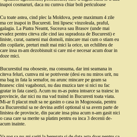
inapoi cosmaruri, daca nu cumva chiar boli periculoase
Cu toate astea, cind plec la Moldova, peste maximum 4 zile
ma cer inapoi in Bucuresti. Imi lipsesc vinzoleala, praful,
galagia. La Piatra Neamt, Suceava sau Brasov (unde mai
evadez pentru citeva zile cind iau supradoza de Bucuresti) e
liniste, curat, oameni mai domoli, mincare mai cum o stiam eu
din copilarie, preturi mult mai mici la orice, un echilibru de
care insa m-am dezobisnuit si care mi-e necesar acum doar in
doze mici.
Bucurestiul ma oboseste, ma consuma, dar imi seamana in
citeva feluri, cumva mi se potriveste (desi eu nu miros urit, nu
ma bag in fata la semafor, nu arunc mincare pe geam sa
hranesc ciini vagabonzi, nu dau muzica tare si nici nu fac
gratar in fata casei). Acum nu m-as putea intoarce sa traiesc in
provincie, dar nici nu ma vad traind in Bucuresti toata viata.
Mi-ar fi placut mult sa ne gasim o casa in Mogosoaia, pentru
ca Bucurestiul sa ne devina astfel optional si sa avem parte de
linistea de provincie, din pacate insa pina acum n-am gasit nici
o casa care sa merite sa platim pentru ea inca 3 decenii de-
acum inainte.
Va rog sa nu-mi sariti la beregata si de data asta doar pentru ca