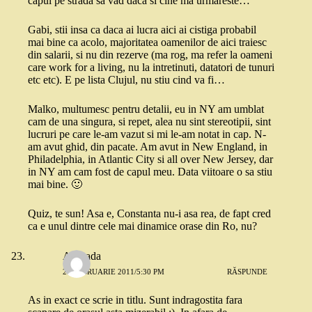
capul pe strada sa vad daca si cine ma urmareste…
Gabi, stii insa ca daca ai lucra aici ai cistiga probabil
mai bine ca acolo, majoritatea oamenilor de aici traiesc
din salarii, si nu din rezerve (ma rog, ma refer la oameni
care work for a living, nu la intretinuti, datatori de tunuri
etc etc). E pe lista Clujul, nu stiu cind va fi…
Malko, multumesc pentru detalii, eu in NY am umblat
cam de una singura, si repet, alea nu sint stereotipii, sint
lucruri pe care le-am vazut si mi le-am notat in cap. N-
am avut ghid, din pacate. Am avut in New England, in
Philadelphia, in Atlantic City si all over New Jersey, dar
in NY am cam fost de capul meu. Data viitoare o sa stiu
mai bine. 🙂
Quiz, te sun! Asa e, Constanta nu-i asa rea, de fapt cred
ca e unul dintre cele mai dinamice orase din Ro, nu?
Andrada
27 FEBRUARIE 2011/5:30 PM
RĂSPUNDE
As in exact ce scrie in titlu. Sunt indragostita fara