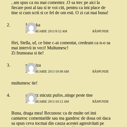
, am spus ca nu mai comentez .O sa trec pe aici la
fiecare post al tau si te voi citi, pentru ca imi place de
tine si cum scrii si ce fel de om esti. O zi cat mai buna!
Ionouka
27 FEBRUARIE 2011/9:52 AM
RĂSPUNDE
Hei, Stella, uf, ce bine c-ai comentat, credeam ca n-o sa
mai intervii in veci! Multumesc!
Zi frumoasa si tie!
modniza
27 FEBRUARIE 2011/10:08 AM
RĂSPUNDE
multumesc tie!
adinutz micutz pufos..ninge peste tine
27 FEBRUARIE 2011/10:12 AM
RĂSPUNDE
Buna, draga mea! Recunosc ca de multe ori imi
cantaresc comentariile sau ma gandesc de doua ori daca
sa spun ceva tocmai din cauza acestei agresivitati pe