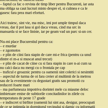
– faptul ca fac o revista de timp liber pentru Bucuresti, iar asta
ma obliga sa caut lucruri misto despre el, si culmea e ca le
gasesc fara prea mari eforturi.
Aici traiesc, sint vie, ma misc, imi pot umple timpul daca
vreau, dar il pot lasa si gol daca vreau, cind ma urc in
mansarda si se face liniste, iar pe geam vad un parc si-un cer.
Nu-mi place Bucurestiul pentru ca:
– e murdar
– e zgomotos
– e plin de ciini fara stapin de care mi-e frica (pentru ca unul
dintre ei m-a si muscat anul trecut)
– e plin de cacat de ciine cu si fara stapin in care n-ai cum sa
nu calci daca nu mergi cu o frontala pe cap
– traficul e groaznic pentru ca oamenii sint colerici si nesimtiti
– aspectul de turma de oi fara creier al multimii de la metrou
sau de la evenimente cu degustari gratis sau promotii cu
reduceri foarte mari
– ma parfumeaza impotriva dorintei mele cu miasme deloc
imbietoare emise de subtiorile concitadinilor in zilele cu
temperatura de peste 17 grade
– e indiscret si birfitor (oamenii lui sint asa, desigur, preocupati
de ce se intimpla in dormitorul vecinului si darnic cu informatii