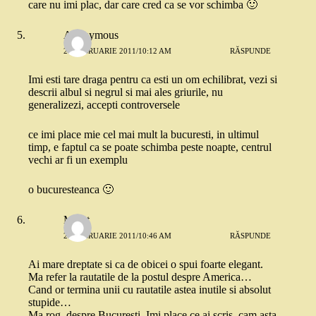
care nu imi plac, dar care cred ca se vor schimba 🙂
Anonymous
27 FEBRUARIE 2011/10:12 AM
RĂSPUNDE
Imi esti tare draga pentru ca esti un om echilibrat, vezi si
descrii albul si negrul si mai ales griurile, nu
generalizezi, accepti controversele
ce imi place mie cel mai mult la bucuresti, in ultimul
timp, e faptul ca se poate schimba peste noapte, centrul
vechi ar fi un exemplu
o bucuresteanca 🙂
Merat
27 FEBRUARIE 2011/10:46 AM
RĂSPUNDE
Ai mare dreptate si ca de obicei o spui foarte elegant.
Ma refer la rautatile de la postul despre America…
Cand or termina unii cu rautatile astea inutile si absolut
stupide…
Ma rog, despre Bucuresti. Imi place ce ai scris, cam asta