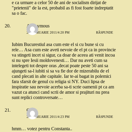
e ca urmare a celor 50 de ani de socialism dirijat de
"prietenii" de la est, probabil as fi fost foarte indreptatit
sa o fac.
Anonymous
27 FEBRUARIE 2011/4:20 PM
RĂSPUNDE
Iubim Bucurestiul asa cum este el si cu bune si cu
rele… Asa cum este aveti nevoie de el pt ca in provincie
va stingeti incet si sigur, ca doar de aceea ati venit incoa
si nu spre Iesii moldovenesti… Dar nu aveti cum sa
intelegeti tot despre oras ,decat poate peste 50 ani sa
ajungeti sa-l iubiti si sa va fie dor de mizerabilu de el
cand plecati in alte capitale. Iar te-ai bagat in polemici
fara sfarsit de genul cu religia si NY. Duci lipsa de
inspiratie sau nevoie acerba sa-ti scrie oamenii pt ca am
vazut ca atunci cand scrii de amor si prajituri nu prea
sunt replici controversate…
Quiz
27 FEBRUARIE 2011/4:23 PM
RĂSPUNDE
hmm… votez pentru Constanta..