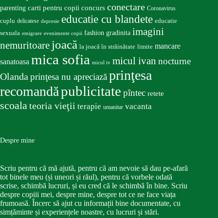
conectare
carti pentru copii
concurs
parenting
Coronavirus
educatie cu blandete
educatie
cuplu
delicatese
depresie
imagini
fashion
gradinita
sexuala
emigrare
evenimente copii
joacă
nemuritoare
mancare
la joacă în străinătate
limite
mica sofia
micul ivan
nocturne
sanatoasa
micul iv
prinţesa
Olanda
prinţesa nu apreciază
publicitate
recomandă
pîntec
retete
scoala
teoria vieţii
terapie
vacanta
umanitar
Despre mine
Scriu pentru că mă ajută, pentru că am nevoie să dau pe-afară
tot binele meu (și uneori și răul), pentru că vorbele odată
scrise, schimbă lucruri, și eu cred că le schimbă în bine. Scriu
despre copiii mei, despre mine, despre tot ce ne face viața
frumoasă. Încerc să ajut cu informații bine documentate, cu
simțăminte și experiențele noastre, cu lucruri și stări.