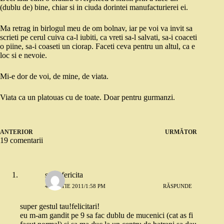
(dublu de) bine, chiar si in ciuda dorintei manufacturierei ei.
Ma retrag in birlogul meu de om bolnav, iar pe voi va invit sa
scrieti pe cerul cuiva ca-l iubiti, ca vreti sa-l salvati, sa-i coaceti
o piine, sa-i coaseti un ciorap. Faceti ceva pentru un altul, ca e
loc si e nevoie.
Mi-e dor de voi, de mine, de viata.
Viata ca un platouas cu de toate. Doar pentru gurmanzi.
ANTERIOR
URMĂTOR
19 comentarii
sotie fericita
4 MARTIE 2011/1:58 PM
RĂSPUNDE
super gestul tau!felicitari!
eu m-am gandit pe 9 sa fac dublu de mucenici (cat as fi