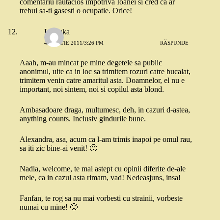
comentariu rautacios impotriva Ioanei si cred ca ar
trebui sa-ti gasesti o ocupatie. Orice!
Ionouka
4 MARTIE 2011/3:26 PM
RĂSPUNDE
Aaah, m-au mincat pe mine degetele sa public
anonimul, uite ca in loc sa trimitem rozuri catre bucalat,
trimitem venin catre amaritul asta. Doamnelor, el nu e
important, noi sintem, noi si copilul asta blond.
Ambasadoare draga, multumesc, deh, in cazuri d-astea,
anything counts. Inclusiv gindurile bune.
Alexandra, asa, acum ca l-am trimis inapoi pe omul rau,
sa iti zic bine-ai venit! 🙂
Nadia, welcome, te mai astept cu opinii diferite de-ale
mele, ca in cazul asta rimam, vad! Nedeasjuns, insa!
Fanfan, te rog sa nu mai vorbesti cu strainii, vorbeste
numai cu mine! 🙂