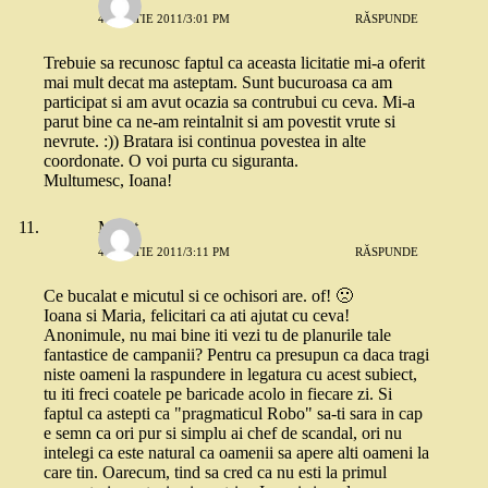
4 MARTIE 2011/3:01 PM
RĂSPUNDE
Trebuie sa recunosc faptul ca aceasta licitatie mi-a oferit
mai mult decat ma asteptam. Sunt bucuroasa ca am
participat si am avut ocazia sa contrubui cu ceva. Mi-a
parut bine ca ne-am reintalnit si am povestit vrute si
nevrute. :)) Bratara isi continua povestea in alte
coordonate. O voi purta cu siguranta.
Multumesc, Ioana!
Merat
4 MARTIE 2011/3:11 PM
RĂSPUNDE
Ce bucalat e micutul si ce ochisori are. of! 🙁
Ioana si Maria, felicitari ca ati ajutat cu ceva!
Anonimule, nu mai bine iti vezi tu de planurile tale
fantastice de campanii? Pentru ca presupun ca daca tragi
niste oameni la raspundere in legatura cu acest subiect,
tu iti freci coatele pe baricade acolo in fiecare zi. Si
faptul ca astepti ca "pragmaticul Robo" sa-ti sara in cap
e semn ca ori pur si simplu ai chef de scandal, ori nu
intelegi ca este natural ca oamenii sa apere alti oameni la
care tin. Oarecum, tind sa cred ca nu esti la primul