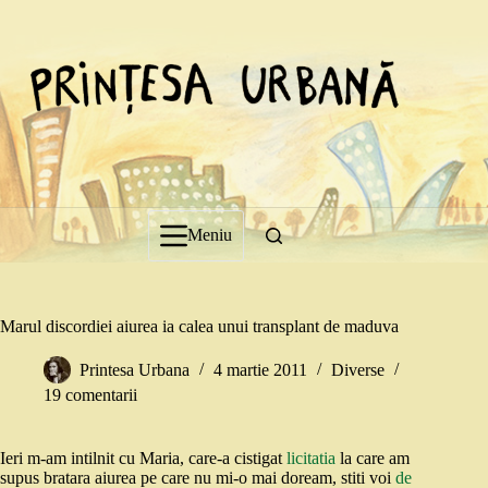
Sari
la
conținut
Meniu
Marul discordiei aiurea ia calea unui transplant de maduva
Printesa Urbana
4 martie 2011
Diverse
19 comentarii
Ieri m-am intilnit cu Maria, care-a cistigat
licitatia
la care am
supus bratara aiurea pe care nu mi-o mai doream, stiti voi
de