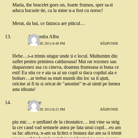
Maria, the bracelet goes on, foarte frumos, sper sa-ti
aduca bucurie tie, ca la mine n-a fost cu noroc!
Merat, da bai, ce fatzuca are piticul…
Alexandra Albu
4 MARTIE 2011/4:40 PM
RĂSPUNDE
Hehe…s-a trimis singur unde ii e locul. Multumim din
suflet pentru primirea calduroasa! Mai rar rezonez sau
diapazonez asa cu cineva, doamna frumoasa si buna ce
esti! Eu stiu ce e aia sa ai un copil si daca copilul ala e
bolnav…ar trebui sa muti muntii din loc sa il ajuti,
oricine ai fi tu si oricat de "anonim" te-ai simti pe lumea
asta idioata!
deedee
4 MARTIE 2011/6:21 PM
RĂSPUNDE
piu mic… e umflatel de la citostatice… imi vine sa strig
la cer cand vad semnele astea pe fata unui copil…eu am
sa fac altceva, n-am sa licitez o bratara dar am sa ii trimit