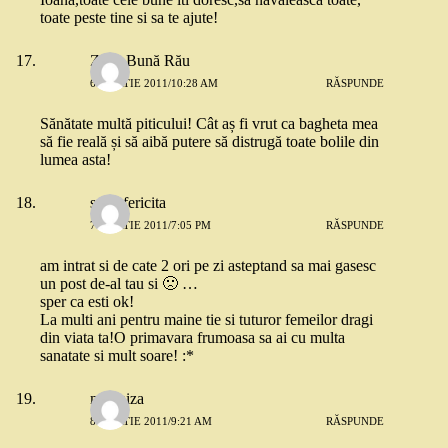
toate peste tine si sa te ajute!
Zâna Bună Rău
6 MARTIE 2011/10:28 AM
RĂSPUNDE
Sănătate multă piticului! Cât aș fi vrut ca bagheta mea
să fie reală și să aibă putere să distrugă toate bolile din
lumea asta!
sotie fericita
7 MARTIE 2011/7:05 PM
RĂSPUNDE
am intrat si de cate 2 ori pe zi asteptand sa mai gasesc
un post de-al tau si 🙁 …
sper ca esti ok!
La multi ani pentru maine tie si tuturor femeilor dragi
din viata ta!O primavara frumoasa sa ai cu multa
sanatate si mult soare! :*
modniza
8 MARTIE 2011/9:21 AM
RĂSPUNDE