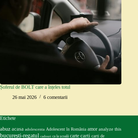
Șoferul de BOLT care a înțeles totul
26 mai 2026
6 comentarii
Etichete
abuz
acasa
amor
Adolescent în România
analyze this
adolescenta
bucureşti-regatul
carte
carti
carti de
ca la școală
cadouri