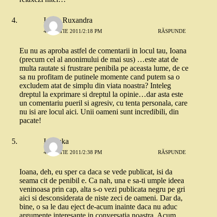
Ioana Ruxandra
4 MARTIE 2011/2:18 PM
RĂSPUNDE
Eu nu as aproba astfel de comentarii in locul tau, Ioana
(precum cel al anonimului de mai sus) …este atat de
multa rautate si frustrare penibila pe aceasta lume, de ce
sa nu profitam de putinele momente cand putem sa o
excludem atat de simplu din viata noastra? Inteleg
dreptul la exprimare si dreptul la opinie…dar asta este
un comentariu pueril si agresiv, cu tenta personala, care
nu isi are locul aici. Unii oameni sunt incredibili, din
pacate!
Ionouka
4 MARTIE 2011/2:38 PM
RĂSPUNDE
Ioana, deh, eu sper ca daca se vede publicat, isi da
seama cit de penibil e. Ca nah, una e sa-ti umple ideea
veninoasa prin cap, alta s-o vezi publicata negru pe gri
aici si desconsiderata de niste zeci de oameni. Dar da,
bine, o sa le dau eject de-acum inainte daca nu aduc
argumente interesante in conversatia noastra. Acum