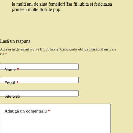
la multi ani de ziua femeilor!!!sa fii iubita si fericita,sa
primesti multe flori!te pup
Lasă un răspuns
Adresa ta de email nu va fi publicată.
Câmpurile obligatorii sunt marcate
cu
*
Nume
*
Email
*
Site web
Adaugă un comentariu
*