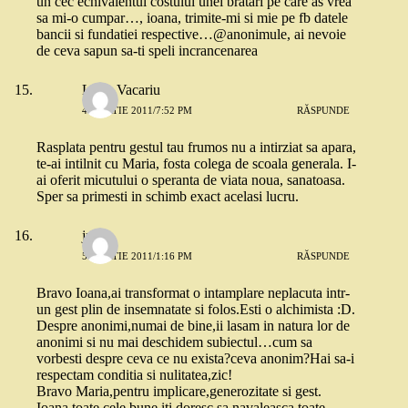
un cec echivalentul costului unei bratari pe care as vrea
sa mi-o cumpar…, ioana, trimite-mi si mie pe fb datele
bancii si fundatiei respective…@anonimule, ai nevoie
de ceva sapun sa-ti speli incrancenarea
Liviu Vacariu
4 MARTIE 2011/7:52 PM
RĂSPUNDE
Rasplata pentru gestul tau frumos nu a intirziat sa apara,
te-ai intilnit cu Maria, fosta colega de scoala generala. I-
ai oferit micutului o speranta de viata noua, sanatoasa.
Sper sa primesti in schimb exact acelasi lucru.
julie
5 MARTIE 2011/1:16 PM
RĂSPUNDE
Bravo Ioana,ai transformat o intamplare neplacuta intr-
un gest plin de insemnatate si folos.Esti o alchimista :D.
Despre anonimi,numai de bine,ii lasam in natura lor de
anonimi si nu mai deschidem subiectul…cum sa
vorbesti despre ceva ce nu exista?ceva anonim?Hai sa-i
respectam conditia si nulitatea,zic!
Bravo Maria,pentru implicare,generozitate si gest.
Ioana,toate cele bune iti doresc,sa navaleasca toate,