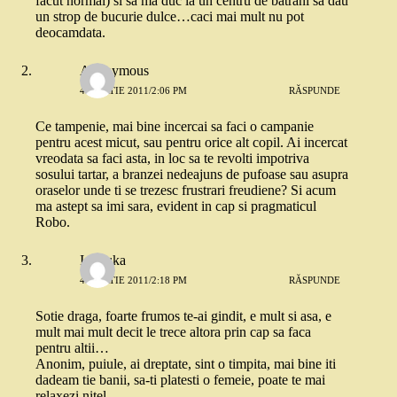
facut normal) si sa ma duc la un centru de batrani sa dau
un strop de bucurie dulce…caci mai mult nu pot
deocamdata.
Anonymous
4 MARTIE 2011/2:06 PM
RĂSPUNDE
Ce tampenie, mai bine incercai sa faci o campanie
pentru acest micut, sau pentru orice alt copil. Ai incercat
vreodata sa faci asta, in loc sa te revolti impotriva
sosului tartar, a branzei nedeajuns de pufoase sau asupra
oraselor unde ti se trezesc frustrari freudiene? Si acum
ma astept sa imi sara, evident in cap si pragmaticul
Robo.
Ionouka
4 MARTIE 2011/2:18 PM
RĂSPUNDE
Sotie draga, foarte frumos te-ai gindit, e mult si asa, e
mult mai mult decit le trece altora prin cap sa faca
pentru altii…
Anonim, puiule, ai dreptate, sint o timpita, mai bine iti
dadeam tie banii, sa-ti platesti o femeie, poate te mai
relaxezi nitel…