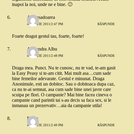
inapoi la noi, unde ne e bine. 🙂
Ambasadoarea
4 MARTIE 2011/2:47 PM
RĂSPUNDE
Foarte dragut gestul tau, foarte, foarte!
Alexandra Albu
4 MARTIE 2011/2:48 PM
RĂSPUNDE
Draga mea. Punct. Nu te cunosc, nu te vad, te-am gasit
la Easy Peasy si te-am citit. Mai mult asa…cum sade
bine femeilor adevarate. Gestul e minunat. Draga
Anonimule, esti un dobitoc. Sau o dobitoaca dupa caz,
ca nu te-ai semnat, asa cum sade bine unei javre care
scuipa pe flori. O campanie? Mai bine facea cineva o
campanie cand parintii tai s-au decis sa faca sex, si le
inmanau un prezervativ…aia da campanie utila!
Nadia
4 MARTIE 2011/2:49 PM
RĂSPUNDE