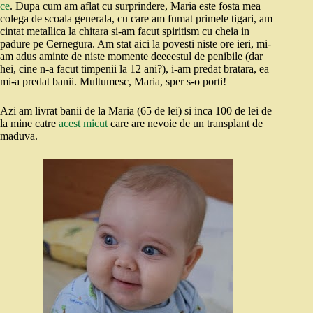
ce
. Dupa cum am aflat cu surprindere, Maria este fosta mea
colega de scoala generala, cu care am fumat primele tigari, am
cintat metallica la chitara si-am facut spiritism cu cheia in
padure pe Cernegura. Am stat aici la povesti niste ore ieri, mi-
am adus aminte de niste momente deeeestul de penibile (dar
hei, cine n-a facut timpenii la 12 ani?), i-am predat bratara, ea
mi-a predat banii. Multumesc, Maria, sper s-o porti!
Azi am livrat banii de la Maria (65 de lei) si inca 100 de lei de
la mine catre
acest micut
care are nevoie de un transplant de
maduva.