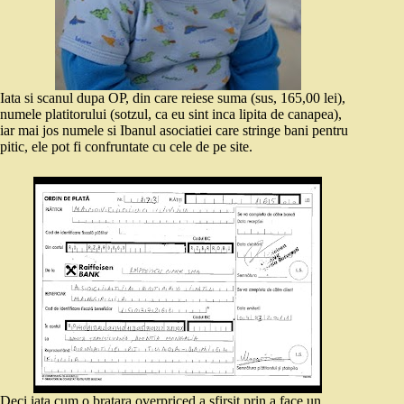
Iata si scanul dupa OP, din care reiese suma (sus, 165,00 lei),
numele platitorului (sotzul, ca eu sint inca lipita de canapea),
iar mai jos numele si Ibanul asociatiei care stringe bani pentru
pitic, ele pot fi confruntate cu cele de pe site.
Deci iata cum o bratara overpriced a sfirsit prin a face un