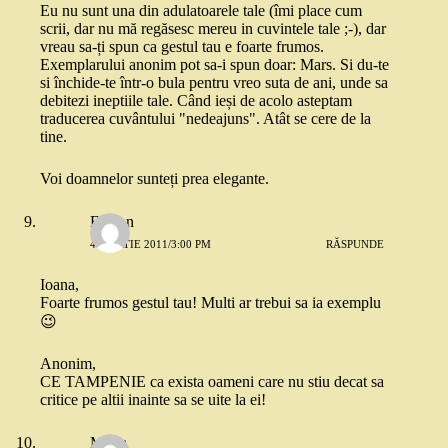
Eu nu sunt una din adulatoarele tale (îmi place cum
scrii, dar nu mă regăsesc mereu in cuvintele tale ;-), dar
vreau sa-ți spun ca gestul tau e foarte frumos.
Exemplarului anonim pot sa-i spun doar: Mars. Si du-te
si închide-te într-o bula pentru vreo suta de ani, unde sa
debitezi ineptiile tale. Când ieși de acolo asteptam
traducerea cuvântului "nedeajuns". Atât se cere de la
tine.
Voi doamnelor sunteți prea elegante.
Fanfan
4 MARTIE 2011/3:00 PM
RĂSPUNDE
Ioana,
Foarte frumos gestul tau! Multi ar trebui sa ia exemplu
😉
Anonim,
CE TAMPENIE ca exista oameni care nu stiu decat sa
critice pe altii inainte sa se uite la ei!
Maria