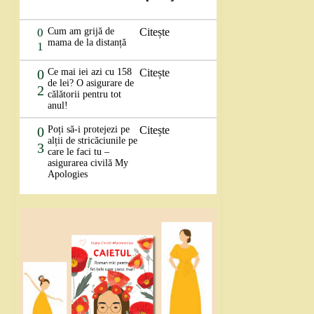
0
Cum am grijă de
Citește
mama de la distanță
1
0
Ce mai iei azi cu 158
Citește
de lei? O asigurare de
2
călătorii pentru tot
anul!
0
Poți să-i protejezi pe
Citește
alții de stricăciunile pe
3
care le faci tu –
asigurarea civilă My
Apologies