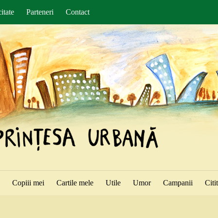
itate
Parteneri
Contact
ă
Copiii mei
Cartile mele
Utile
Umor
Campanii
Citi