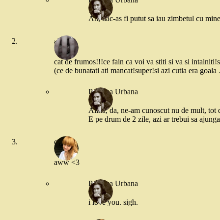
Ah, dac-as fi putut sa iau zimbetul cu min
alina
cat de frumos!!!ce fain ca voi va stiti si va si intalniti
(ce de bunatati ati mancat!super!si azi cutia era goala
Printesa Urbana
Alina, da, ne-am cunoscut nu de mult, tot d
E pe drum de 2 zile, azi ar trebui sa ajung
cookie
aww <3
Printesa Urbana
i love you. sigh.