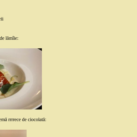
ii
de lămîie:
emă rrrrece de ciocolată: