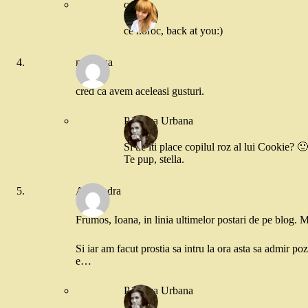
cookie
ce noroc, back at you:)
modniza
cred ca avem aceleasi gusturi.
Printesa Urbana
Si tie iti place copilul roz al lui Cookie? 🙂
Te pup, stella.
Alexandra
Frumos, Ioana, in linia ultimelor postari de pe blog. 
Si iar am facut prostia sa intru la ora asta sa admir 
e…
Printesa Urbana