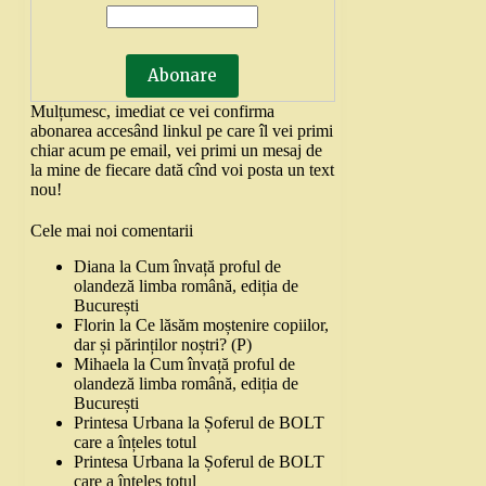
Mulțumesc, imediat ce vei confirma
abonarea accesând linkul pe care îl vei primi
chiar acum pe email, vei primi un mesaj de
la mine de fiecare dată cînd voi posta un text
nou!
Cele mai noi comentarii
Diana
la
Cum învață proful de
olandeză limba română, ediția de
București
Florin
la
Ce lăsăm moștenire copiilor,
dar și părinților noștri? (P)
Mihaela
la
Cum învață proful de
olandeză limba română, ediția de
București
Printesa Urbana
la
Șoferul de BOLT
care a înțeles totul
Printesa Urbana
la
Șoferul de BOLT
care a înțeles totul