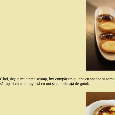
Cînd, deşi e mult prea scump, îmi cumpăr un quiche cu spanac şi somon
să-mpart cu ea o baghetă cu unt şi cu dulceaţă de gutui: