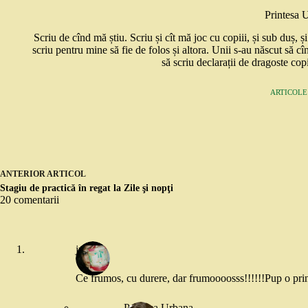
Printesa 
Scriu de cînd mă știu. Scriu și cît mă joc cu copiii, și sub duș, 
scriu pentru mine să fie de folos și altora. Unii s-au născut să cî
să scriu declarații de dragoste copi
ARTICOLE:
ANTERIOR
ARTICOL
Stagiu de practică în regat la Zile şi nopţi
20 comentarii
julie
Ce frumos, cu durere, dar frumoooosss!!!!!!Pup o print
Printesa Urbana