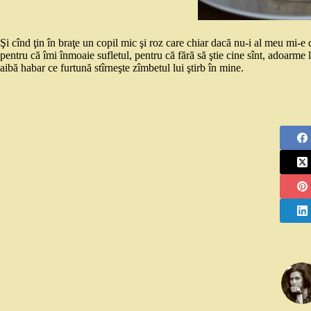
Şi cînd ţin în braţe un copil mic şi roz care chiar dacă nu-i al meu mi-e
pentru că îmi înmoaie sufletul, pentru că fără să ştie cine sînt, adoarme
aibă habar ce furtună stîrneşte zîmbetul lui ştirb în mine.