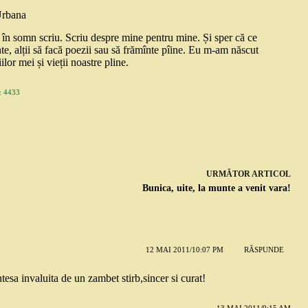
Urbana
și în somn scriu. Scriu despre mine pentru mine. Și sper că ce
nte, alții să facă poezii sau să frămînte pîine. Eu m-am născut
ilor mei și vieții noastre pline.
 4433
URMĂTOR
ARTICOL
Bunica, uite, la munte a venit vara!
12 MAI 2011/10:07 PM
RĂSPUNDE
esa invaluita de un zambet stirb,sincer si curat!
13 MAI 2011/9:15 AM