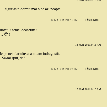
e… sigur as fi dormit mai bine azi noapte.
12 MAI 2011/10:16 PM
RĂSPUNDE
!sunteti 2 femei deosebite!
 … 🙁 )
13 MAI 2011/9:16 AM
e pe net, dar uite-asa ne-am indragostit.
a. Sa-mi spui, da?
12 MAI 2011/10:28 PM
RĂSPUNDE
13 MAI 2011/9:16 AM