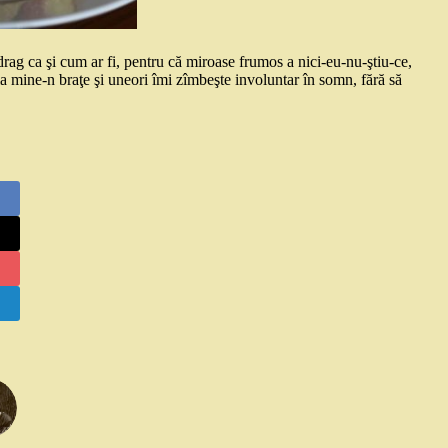
 drag ca şi cum ar fi, pentru că miroase frumos a nici-eu-nu-ştiu-ce,
 la mine-n braţe şi uneori îmi zîmbeşte involuntar în somn, fără să