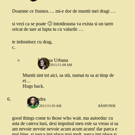
Doamne ce frumos…. mi-e dor de muntii mei dragi …
si vezi ca se poate 🙂 intotdeauna va exista si un tarm
oricat de tare ai lupta tu cu valurile …
te imbratisez cu drag,
c.
Printesa Urbana
15 MAI 2011/11:08 AM
Muntii sint tot aici, sa stii, numai tu sa ai timp de
ei…
Hugs back.
alexandra
15 MAI 2011/11:05 AM
RĂSPUNDE
good things come to those who wait. ma autoeduc cu
asta de cateva luni, desi impulsul meu este sa vreau si sa
am nevoie nevoie nevoie acum acum acum! dar parca e
mai bine. si parca imi place mai mult. parca imi place si