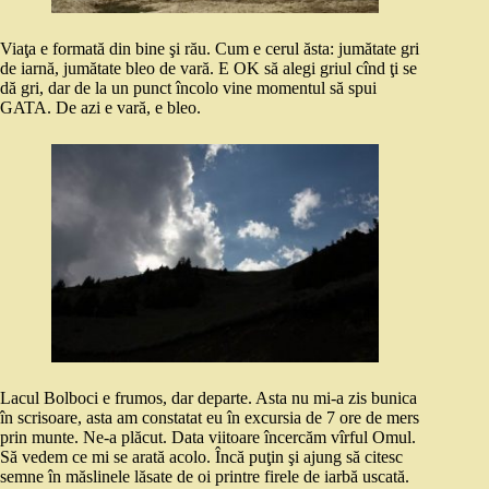
Viaţa e formată din bine şi rău. Cum e cerul ăsta: jumătate gri
de iarnă, jumătate bleo de vară. E OK să alegi griul cînd ţi se
dă gri, dar de la un punct încolo vine momentul să spui
GATA. De azi e vară, e bleo.
Lacul Bolboci e frumos, dar departe. Asta nu mi-a zis bunica
în scrisoare, asta am constatat eu în excursia de 7 ore de mers
prin munte. Ne-a plăcut. Data viitoare încercăm vîrful Omul.
Să vedem ce mi se arată acolo. Încă puţin şi ajung să citesc
semne în măslinele lăsate de oi printre firele de iarbă uscată.