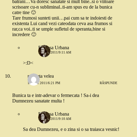
batrani…Va doresc sanatate si mult bine..si o viitoare
scrisoare cu-n subliminal..ti-am spus eu de la bunica
catre tine 🙂
Tare frumosi sunteti unii…pai cum sa te indoiesti de
existenta Lui cand vezi cateodata ceva asa frumos si
rar,ca voi..ti se umple sufletul de speranta,bine si
incredere 🙂
Printesa Urbana
16 MAI 2011/9:11 AM
>:D<
nicoleta velea
15 MAI 2011/6:21 PM
RĂSPUNDE
Bunica ta e intr-adevar o fermecata ! Sa-i dea
Dumnezeu sanatate multa !
Printesa Urbana
16 MAI 2011/9:10 AM
Sa dea Dumnezeu, e o zina si o sa traiasca vesnic!