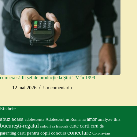
cum era să fii șef de producție la Știri TV în 1999
12 mai 2026
Un comentariu
Etichete
abuz
acasa
amor
Adolescent în România
analyze this
adolescenta
bucureşti-regatul
carte
carti
carti de
ca la școală
cadouri
conectare
carti pentru copii
concurs
parenting
Coronavirus