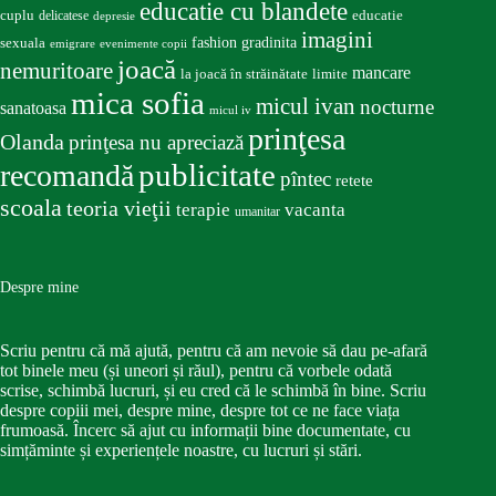
educatie cu blandete
educatie
cuplu
delicatese
depresie
imagini
fashion
gradinita
sexuala
emigrare
evenimente copii
joacă
nemuritoare
mancare
la joacă în străinătate
limite
mica sofia
micul ivan
nocturne
sanatoasa
micul iv
prinţesa
Olanda
prinţesa nu apreciază
publicitate
recomandă
pîntec
retete
scoala
teoria vieţii
terapie
vacanta
umanitar
Despre mine
Scriu pentru că mă ajută, pentru că am nevoie să dau pe-afară
tot binele meu (și uneori și răul), pentru că vorbele odată
scrise, schimbă lucruri, și eu cred că le schimbă în bine. Scriu
despre copiii mei, despre mine, despre tot ce ne face viața
frumoasă. Încerc să ajut cu informații bine documentate, cu
simțăminte și experiențele noastre, cu lucruri și stări.