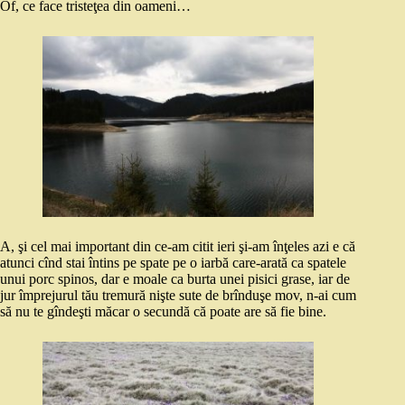
Of, ce face tristeţea din oameni…
A, şi cel mai important din ce-am citit ieri şi-am înţeles azi e că
atunci cînd stai întins pe spate pe o iarbă care-arată ca spatele
unui porc spinos, dar e moale ca burta unei pisici grase, iar de
jur împrejurul tău tremură nişte sute de brînduşe mov, n-ai cum
să nu te gîndeşti măcar o secundă că poate are să fie bine.