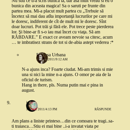
Nu stiu ce ti-a scris bunica ta, dar asa mult vreau si eu o
bunica din aceasta magica! Sa o saruti pe frunte din
partea mea. Mi-a placut mult partea cu „Trebuie să
încetez să mai dau atîta importanţă lucrurilor pe care mi
le doresc, indiferent de cît de mult mi le doresc. Sînt
doar lucruri. Pot trăi şi fără ele. Pot trece peste pierderea
lor. Şi bine-ar fi s-o iau mai încet cu viaţa. Să am
RĂBDARE.” E exact ce aveam nevoie sa citesc, acum
… te imbratisez strans de tot si de-abia astept vederea :*
Printesa Urbana
16 MAI 2011/9:12 AM
N-a ajuns inca? Foarte ciudat. Mi-am trimis si mie
una si nici la mine n-a ajuns. O omor pe aia de la
oficiul de turism.
Hang in there, pls. Numa putin mai e pina in
august.
julie
15 MAI 2011/4:13 PM
RĂSPUNDE
Am plans a liniste printeso…din ce comoara te tragi..sa-
ti traiasca…Stiu ei mai bine ..i-a invatat viata pe