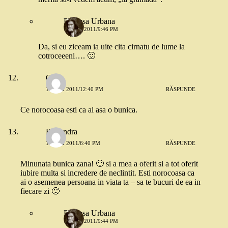
Printesa Urbana
16 MAI 2011/9:46 PM
Da, si eu ziceam ia uite cita cirnatu de lume la
cotroceeeni…. 🙂
Oana
16 MAI 2011/12:40 PM
RĂSPUNDE
Ce norocoasa esti ca ai asa o bunica.
Ruxandra
16 MAI 2011/6:40 PM
RĂSPUNDE
Minunata bunica zana! 🙂 si a mea a oferit si a tot oferit
iubire multa si incredere de neclintit. Esti norocoasa ca
ai o asemenea persoana in viata ta – sa te bucuri de ea in
fiecare zi 🙂
Printesa Urbana
16 MAI 2011/9:44 PM