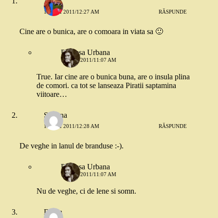
A.O.
15 MAI 2011/12:27 AM
RĂSPUNDE
Cine are o bunica, are o comoara in viata sa 🙂
Printesa Urbana
15 MAI 2011/11:07 AM
True. Iar cine are o bunica buna, are o insula plina
de comori. ca tot se lanseaza Piratii saptamina
viitoare…
Simona
15 MAI 2011/12:28 AM
RĂSPUNDE
De veghe in lanul de branduse :-).
Printesa Urbana
15 MAI 2011/11:07 AM
Nu de veghe, ci de lene si somn.
Diana