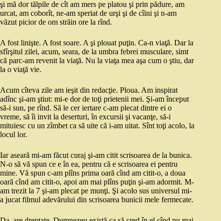
şi mă dor tălpile de cît am mers pe platou şi prin pădure, am
urcat, am coborît, ne-am speriat de urşi şi de cîini şi n-am
văzut picior de om străin ore la rînd.
A fost linişte. A fost soare. A şi plouat puţin. Ca-n viaţă. Dar la
sfîrşitul zilei, acum, seara, de la umbra febrei musculare, simt
că parc-am revenit la viaţă. Nu la viaţa mea aşa cum o ştiu, dar
la o viaţă vie.
Acum cîteva zile am ieşit din redacţie. Ploua. Am inspirat
adînc şi-am ştiut: mi-e dor de toţi prietenii mei. Şi-am început
să-i sun, pe rînd. Să le cer iertare c-am plecat dintre ei o
vreme, să îi invit la deserturi, în excursii şi vacanţe, să-i
mituiesc cu un zîmbet ca să uite că i-am uitat. Sînt toţi acolo, la
locul lor.
Iar aseară mi-am făcut curaj şi-am citit scrisoarea de la bunica.
N-o să vă spun ce e în ea, pentru că e scrisoarea ei pentru
mine. Vă spun c-am plîns prima oară cînd am citit-o, a doua
oară cînd am citit-o, apoi am mai plîns puţin şi-am adormit. M-
am trezit la 7 şi-am plecat pe munţi. Şi acolo sus universul mi-
a jucat filmul adevărului din scrisoarea bunicii mele fermecate.
Da, are dreptate, Dumnezeu există ca să cred în el cînd nu mai