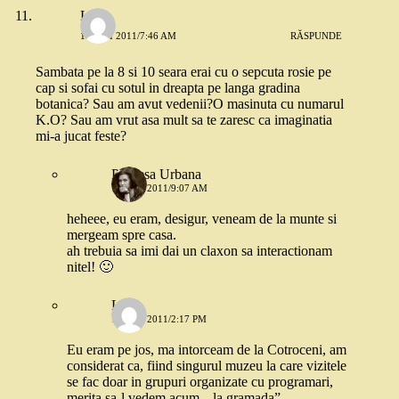
Lady
16 MAI 2011/7:46 AM
RĂSPUNDE
Sambata pe la 8 si 10 seara erai cu o sepcuta rosie pe
cap si sofai cu sotul in dreapta pe langa gradina
botanica? Sau am avut vedenii?O masinuta cu numarul
K.O? Sau am vrut asa mult sa te zaresc ca imaginatia
mi-a jucat feste?
Printesa Urbana
16 MAI 2011/9:07 AM
heheee, eu eram, desigur, veneam de la munte si
mergeam spre casa.
ah trebuia sa imi dai un claxon sa interactionam
nitel! 🙂
Lady
16 MAI 2011/2:17 PM
Eu eram pe jos, ma intorceam de la Cotroceni, am
considerat ca, fiind singurul muzeu la care vizitele
se fac doar in grupuri organizate cu programari,
merita sa-l vedem acum, „la gramada”.