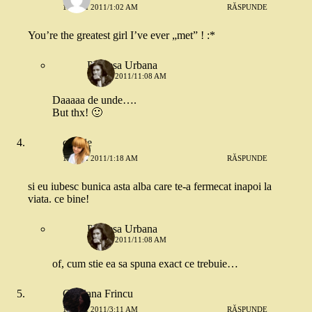
15 MAI 2011/1:02 AM
RĂSPUNDE
You’re the greatest girl I’ve ever „met” ! :*
Printesa Urbana
15 MAI 2011/11:08 AM
Daaaaa de unde….
But thx! 🙂
cookie
15 MAI 2011/1:18 AM
RĂSPUNDE
si eu iubesc bunica asta alba care te-a fermecat inapoi la
viata. ce bine!
Printesa Urbana
15 MAI 2011/11:08 AM
of, cum stie ea sa spuna exact ce trebuie…
Cristiana Frincu
15 MAI 2011/3:11 AM
RĂSPUNDE