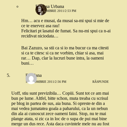
Printesa Urbana
1 OCTOMBRIE 2011/2:53 PM
Hm… acu e musai, da musai sa-mi spui si mie de
ce te enervez asa rau!
Felicitari pt lasatul de fumat. Sa nu-mi spui ca n-ai
recidivat niciodata…
Bai Zazuzo, sa stii ca si io ma bucur ca ma citesti
si ca te citesc si ca ne vorbim, chiar si asa, mai
rar… Dap, clar la lucruri bune intra, la oameni
buni…
Bogdana
1 OCTOMBRIE 2011/2:56 PM
RĂSPUNDE
Uoff, stiu sunt previzibila… Copiii. Sunt tot ce am mai
bun pe lume. Altfel, bitte schon, muta treaba cu scrisul
pe blog in partea de sus, aia buna. Si opreste-te din a
mai vedea jumatatea goala a paharului, ca la un nebun
din ala ai cunoscut zece oameni faini. Stop, nu te mai
plange atata, si zic ca in loc de o supa de pui mai bine
merge un dus rece. Asta daca cuvintele mele nu au fost