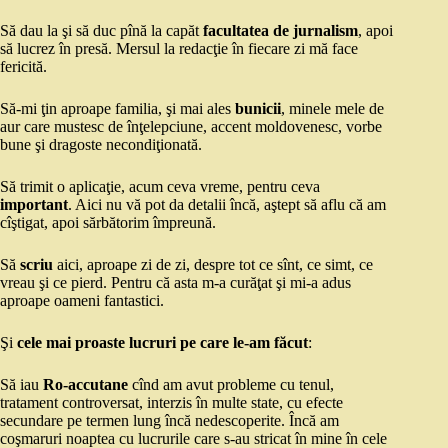
Să dau la şi să duc pînă la capăt
facultatea de jurnalism
, apoi
să lucrez în presă. Mersul la redacţie în fiecare zi mă face
fericită.
Să-mi ţin aproape familia, şi mai ales
bunicii
, minele mele de
aur care mustesc de înţelepciune, accent moldovenesc, vorbe
bune şi dragoste necondiţionată.
Să trimit o aplicaţie, acum ceva vreme, pentru ceva
important
. Aici nu vă pot da detalii încă, aştept să aflu că am
cîştigat, apoi sărbătorim împreună.
Să
scriu
aici, aproape zi de zi, despre tot ce sînt, ce simt, ce
vreau şi ce pierd. Pentru că asta m-a curăţat şi mi-a adus
aproape oameni fantastici.
Şi
cele mai proaste lucruri pe care le-am făcut
:
Să iau
Ro-accutane
cînd am avut probleme cu tenul,
tratament controversat, interzis în multe state, cu efecte
secundare pe termen lung încă nedescoperite. Încă am
coşmaruri noaptea cu lucrurile care s-au stricat în mine în cele