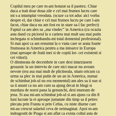
Copilul meu pe care m-am hotarat sa il pastrez. Chiar
daca a trait doar doua zile e cel mai frumos lucru care
mi s-a intamplat vreodata. (scuze ca tot aduc aici vorba
despre el, dar chiar e cel mai frumos lucru pe care l-am
facut, chiar daca nu am fost eu in stare sa-l fac perfect)
Faptul ca am ales sa „ma vindec” in America (cu ocazia
asta dand cu piciorul la o cariera mai mult sau mai putin
inchegata si schimbandu-mi total domeniul profesional).
Si mai apoi ca am renuntat la o viata care se arata foarte
frumoasa in America pentru a ma intoarce in Europa
(mai aproape de fratii mei si de copiii lor- cei existenti si
cei viitori).
O dimineata de decembrie in care desi intarziasem
groaznic la un interviu de care nici macar nu aveam
nevoie (era asa mai mult de plictiseala, stiam oricum ca
urma sa plec in mai putin de un an in America, numai
de schimbat job-ul nu era momentul) am ales sa ii sun si
sa ii anunt ca nu am cum sa ajung decat in blugi si
murdara de noroi pana la genunchi, desi muream de
jena. Si asa mi-am schimbat job-ul si am ajuns ca din 8
luni lucrate la ei aproape jumatate din timp sa il petrec
plecata prin Franta si prin Cehia, cu niste diurne care
mi-au crescut salariul ceva de neimaginat. Apoi m-am
indragostit de Praga si am aflat ca exista coltul asta de