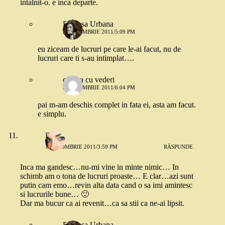
intalnit-o. e inca departe.
Printesa Urbana
2 OCTOMBRIE 2011/5:09 PM
eu ziceam de lucruri pe care le-ai facut, nu de
lucruri care ti s-au intimplat….
cineva cu vederi
2 OCTOMBRIE 2011/6:04 PM
pai m-am deschis complet in fata ei, asta am facut.
e simplu.
Baby
1 OCTOMBRIE 2011/3:59 PM
RĂSPUNDE
Inca ma gandesc…nu-mi vine in minte nimic… In
schimb am o tona de lucruri proaste… E clar…azi sunt
putin cam emo…revin alta data cand o sa imi amintesc
si lucrurile bune… 🙂
Dar ma bucur ca ai revenit…ca sa stii ca ne-ai lipsit.
Printesa Urbana