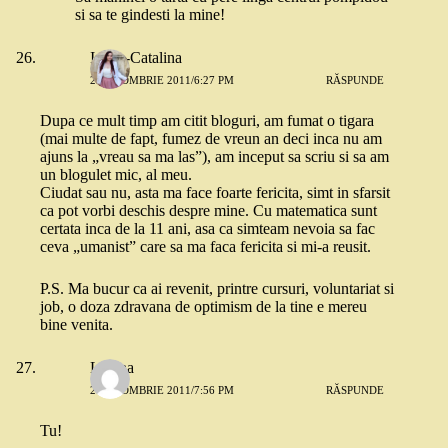
si sa te gindesti la mine!
Ioana-Catalina
2 OCTOMBRIE 2011/6:27 PM
RĂSPUNDE
Dupa ce mult timp am citit bloguri, am fumat o tigara
(mai multe de fapt, fumez de vreun an deci inca nu am
ajuns la „vreau sa ma las”), am inceput sa scriu si sa am
un blogulet mic, al meu.
Ciudat sau nu, asta ma face foarte fericita, simt in sfarsit
ca pot vorbi deschis despre mine. Cu matematica sunt
certata inca de la 11 ani, asa ca simteam nevoia sa fac
ceva „umanist” care sa ma faca fericita si mi-a reusit.
P.S. Ma bucur ca ai revenit, printre cursuri, voluntariat si
job, o doza zdravana de optimism de la tine e mereu
bine venita.
Liliana
2 OCTOMBRIE 2011/7:56 PM
RĂSPUNDE
Tu!