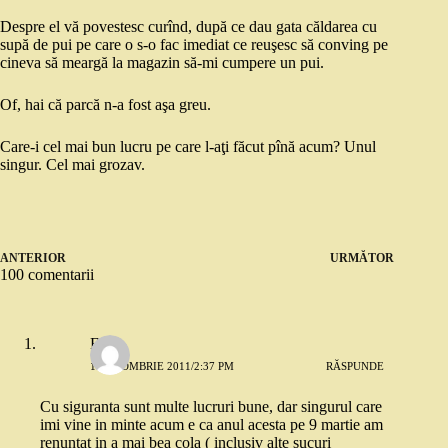
Despre el vă povestesc curînd, după ce dau gata căldarea cu
supă de pui pe care o s-o fac imediat ce reuşesc să conving pe
cineva să meargă la magazin să-mi cumpere un pui.
Of, hai că parcă n-a fost aşa greu.
Care-i cel mai bun lucru pe care l-aţi făcut pînă acum? Unul
singur. Cel mai grozav.
ANTERIOR
URMĂTOR
100 comentarii
Ema
1 OCTOMBRIE 2011/2:37 PM
RĂSPUNDE
Cu siguranta sunt multe lucruri bune, dar singurul care
imi vine in minte acum e ca anul acesta pe 9 martie am
renuntat in a mai bea cola ( inclusiv alte sucuri