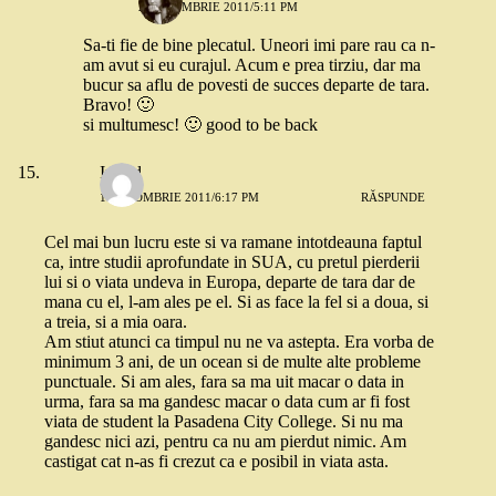
2 OCTOMBRIE 2011/5:11 PM
Sa-ti fie de bine plecatul. Uneori imi pare rau ca n-
am avut si eu curajul. Acum e prea tirziu, dar ma
bucur sa aflu de povesti de succes departe de tara.
Bravo! 🙂
si multumesc! 🙂 good to be back
Ingrid
1 OCTOMBRIE 2011/6:17 PM
RĂSPUNDE
Cel mai bun lucru este si va ramane intotdeauna faptul
ca, intre studii aprofundate in SUA, cu pretul pierderii
lui si o viata undeva in Europa, departe de tara dar de
mana cu el, l-am ales pe el. Si as face la fel si a doua, si
a treia, si a mia oara.
Am stiut atunci ca timpul nu ne va astepta. Era vorba de
minimum 3 ani, de un ocean si de multe alte probleme
punctuale. Si am ales, fara sa ma uit macar o data in
urma, fara sa ma gandesc macar o data cum ar fi fost
viata de student la Pasadena City College. Si nu ma
gandesc nici azi, pentru ca nu am pierdut nimic. Am
castigat cat n-as fi crezut ca e posibil in viata asta.