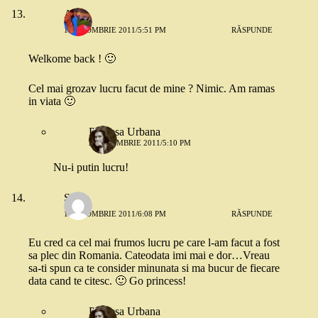
A.O.
1 OCTOMBRIE 2011/5:51 PM
RĂSPUNDE
Welkome back ! 🙂
Cel mai grozav lucru facut de mine ? Nimic. Am ramas
in viata 🙂
Printesa Urbana
2 OCTOMBRIE 2011/5:10 PM
Nu-i putin lucru!
Silvia
1 OCTOMBRIE 2011/6:08 PM
RĂSPUNDE
Eu cred ca cel mai frumos lucru pe care l-am facut a fost
sa plec din Romania. Cateodata imi mai e dor…Vreau
sa-ti spun ca te consider minunata si ma bucur de fiecare
data cand te citesc. 🙂 Go princess!
Printesa Urbana