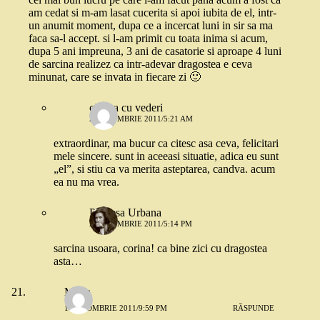
am cedat si m-am lasat cucerita si apoi iubita de el, intr-
un anumit moment, dupa ce a incercat luni in sir sa ma
faca sa-l accept. si l-am primit cu toata inima si acum,
dupa 5 ani impreuna, 3 ani de casatorie si aproape 4 luni
de sarcina realizez ca intr-adevar dragostea e ceva
minunat, care se invata in fiecare zi 🙂
cineva cu vederi
2 OCTOMBRIE 2011/5:21 AM
extraordinar, ma bucur ca citesc asa ceva, felicitari
mele sincere. sunt in aceeasi situatie, adica eu sunt
„el”, si stiu ca va merita asteptarea, candva. acum
ea nu ma vrea.
Printesa Urbana
2 OCTOMBRIE 2011/5:14 PM
sarcina usoara, corina! ca bine zici cu dragostea
asta…
Mona
1 OCTOMBRIE 2011/9:59 PM
RĂSPUNDE