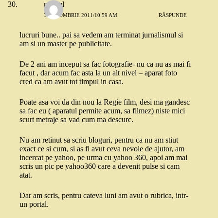
marcel
3 OCTOMBRIE 2011/10:59 AM
RĂSPUNDE
lucruri bune.. pai sa vedem am terminat jurnalismul si
am si un master pe publicitate.
De 2 ani am inceput sa fac fotografie- nu ca nu as mai fi
facut , dar acum fac asta la un alt nivel – aparat foto
cred ca am avut tot timpul in casa.
Poate asa voi da din nou la Regie film, desi ma gandesc
sa fac eu ( aparatul permite acum, sa filmez) niste mici
scurt metraje sa vad cum ma descurc.
Nu am retinut sa scriu bloguri, pentru ca nu am stiut
exact ce si cum, si as fi avut ceva nevoie de ajutor, am
incercat pe yahoo, pe urma cu yahoo 360, apoi am mai
scris un pic pe yahoo360 care a devenit pulse si cam
atat.
Dar am scris, pentru cateva luni am avut o rubrica, intr-
un portal.