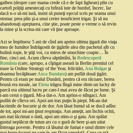
galben (despre care mama crede că e de fapt lighean) plin cu
cartofi prăjiţi amestecaţi cu brînză iute de burduf, încerc. Iar
dacă n-o să-mi iasă, insist să puneţi eşecul scris pe seama unui
stomac prea plin şi-a unui creier insuficient irigat. Şi să nu
abandonaţi aşteptarea, cine ştie, poate peste o vreme o să revin
la mine şi la scrisu-mi care vă ţine aproape.
Azi se împlinesc 5 ani de cînd am aprins ultima ţigară din viaţa
mea de fumător îndrăgostit de ţigările alea din pachetul alb cu
bulină roşie, le ştiţi voi, cu miros de smochine coapte… În
fine, cinci ani. Acum cîteva săptămîni, în
Redescoperă
România
(care, apropo, a cîştigat aseară la Berlin premiul cel
mare la Online Strategy of the Year, felicitări,
Ana Bulgar
şi
doamna învăţătoare
Anca Bundaru
) am pufăit două ţigări.
Pentru că eram pe malul Dunării, pentru că era răcoare, berea
brună era moale, iar
Elena
trăgea lîngă mine dintr-un lucky de
parcă era ultimul lucru pe care-l mai avea de făcut pe lume. Şi
i-am cerut o ţigară. Mi-a dat-o. Am aprins-o stîngaci. Am
pufăit de cîteva ori. Apoi am tras puţin în piept. Mi-au dat
lacrimile de bucurie şi de dor. Am lăsat fumul să se ducă adînc
de tot, apoi mi-am ţinut respiraţia. Am ameţit, am închis ochii,
am mai lăcrimat o dată, apoi am stins-o şi gata. Am spălat
gustul neplăcut de tutun ars cu o gură de bere şi-am uitat
întreaga poveste. Pentru că lăsatul de fumat e unul dintre cele
mai bune lucruri pe care le-am făcut vreodată. Ceea ce mă