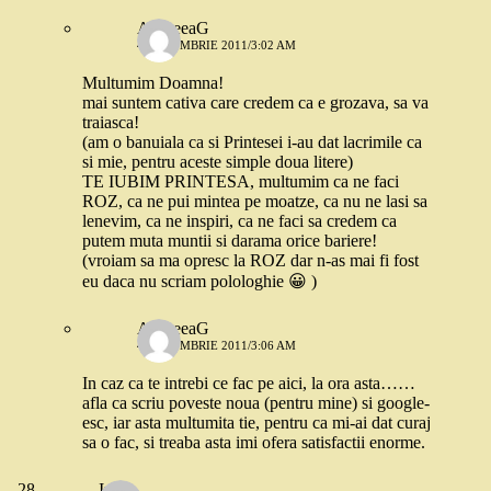
AndreeaG
4 OCTOMBRIE 2011/3:02 AM
Multumim Doamna!
mai suntem cativa care credem ca e grozava, sa va
traiasca!
(am o banuiala ca si Printesei i-au dat lacrimile ca
si mie, pentru aceste simple doua litere)
TE IUBIM PRINTESA, multumim ca ne faci
ROZ, ca ne pui mintea pe moatze, ca nu ne lasi sa
lenevim, ca ne inspiri, ca ne faci sa credem ca
putem muta muntii si darama orice bariere!
(vroiam sa ma opresc la ROZ dar n-as mai fi fost
eu daca nu scriam polologhie 😀 )
AndreeaG
4 OCTOMBRIE 2011/3:06 AM
In caz ca te intrebi ce fac pe aici, la ora asta……
afla ca scriu poveste noua (pentru mine) si google-
esc, iar asta multumita tie, pentru ca mi-ai dat curaj
sa o fac, si treaba asta imi ofera satisfactii enorme.
Iulia