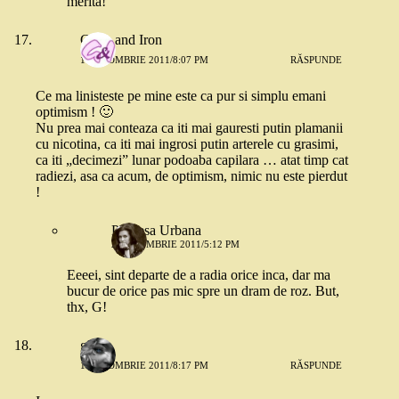
merita!
Glass and Iron
1 OCTOMBRIE 2011/8:07 PM
RĂSPUNDE
Ce ma linisteste pe mine este ca pur si simplu emani
optimism ! 🙂
Nu prea mai conteaza ca iti mai gauresti putin plamanii
cu nicotina, ca iti mai ingrosi putin arterele cu grasimi,
ca iti „decimezi” lunar podoaba capilara … atat timp cat
radiezi, asa ca acum, de optimism, nimic nu este pierdut
!
Printesa Urbana
2 OCTOMBRIE 2011/5:12 PM
Eeeei, sint departe de a radia orice inca, dar ma
bucur de orice pas mic spre un dram de roz. But,
thx, G!
giani
1 OCTOMBRIE 2011/8:17 PM
RĂSPUNDE