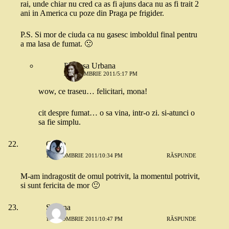
rai, unde chiar nu cred ca as fi ajuns daca nu as fi trait 2
ani in America cu poze din Praga pe frigider.
P.S. Si mor de ciuda ca nu gasesc imboldul final pentru
a ma lasa de fumat. 🙁
Printesa Urbana
2 OCTOMBRIE 2011/5:17 PM
wow, ce traseu… felicitari, mona!
cit despre fumat… o sa vina, intr-o zi. si-atunci o
sa fie simplu.
Clarra
1 OCTOMBRIE 2011/10:34 PM
RĂSPUNDE
M-am indragostit de omul potrivit, la momentul potrivit,
si sunt fericita de mor 🙂
Simona
1 OCTOMBRIE 2011/10:47 PM
RĂSPUNDE