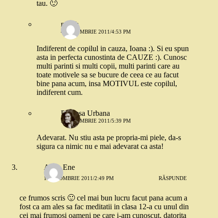
tau. 🙂
nusch
4 OCTOMBRIE 2011/4:53 PM
Indiferent de copilul in cauza, Ioana :). Si eu spun
asta in perfecta cunostinta de CAUZE :). Cunosc
multi parinti si multi copii, multi parinti care au
toate motivele sa se bucure de ceea ce au facut
bine pana acum, insa MOTIVUL este copilul,
indiferent cum.
Printesa Urbana
5 OCTOMBRIE 2011/5:39 PM
Adevarat. Nu stiu asta pe propria-mi piele, da-s
sigura ca nimic nu e mai adevarat ca asta!
Alina Ene
1 OCTOMBRIE 2011/2:49 PM
RĂSPUNDE
ce frumos scris 🙂 cel mai bun lucru facut pana acum a
fost ca am ales sa fac meditatii in clasa 12-a cu unul din
cei mai frumosi oameni pe care i-am cunoscut. datorita