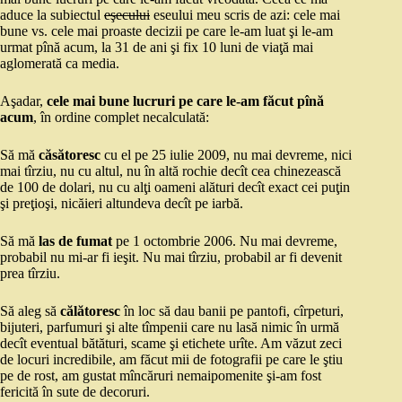
aduce la subiectul
eşecului
eseului meu scris de azi: cele mai
bune vs. cele mai proaste decizii pe care le-am luat şi le-am
urmat pînă acum, la 31 de ani şi fix 10 luni de viaţă mai
aglomerată ca media.
Aşadar,
cele mai bune lucruri pe care le-am făcut pînă
acum
, în ordine complet necalculată:
Să mă
căsătoresc
cu el pe 25 iulie 2009, nu mai devreme, nici
mai tîrziu, nu cu altul, nu în altă rochie decît cea chinezească
de 100 de dolari, nu cu alţi oameni alături decît exact cei puţin
şi preţioşi, nicăieri altundeva decît pe iarbă.
Să mă
las de fumat
pe 1 octombrie 2006. Nu mai devreme,
probabil nu mi-ar fi ieşit. Nu mai tîrziu, probabil ar fi devenit
prea tîrziu.
Să aleg să
călătoresc
în loc să dau banii pe pantofi, cîrpeturi,
bijuteri, parfumuri şi alte tîmpenii care nu lasă nimic în urmă
decît eventual bătături, scame şi etichete urîte. Am văzut zeci
de locuri incredibile, am făcut mii de fotografii pe care le ştiu
pe de rost, am gustat mîncăruri nemaipomenite şi-am fost
fericită în sute de decoruri.