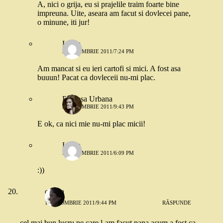
A, nici o grija, eu si prajelile traim foarte bine
impreuna. Uite, aseara am facut si dovlecei pane,
o minune, iti jur!
Laura
3 OCTOMBRIE 2011/7:24 PM
Am mancat si eu ieri cartofi si mici. A fost asa
buuun! Pacat ca dovleceii nu-mi plac.
Printesa Urbana
3 OCTOMBRIE 2011/9:43 PM
E ok, ca nici mie nu-mi plac micii!
Laura
5 OCTOMBRIE 2011/6:09 PM
:))
corina
1 OCTOMBRIE 2011/9:44 PM
RĂSPUNDE
cel mai bun lucru pe care l-am facut pana acum a fost ca