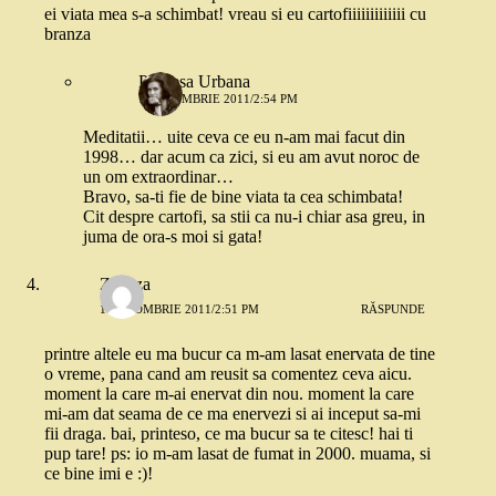
ei viata mea s-a schimbat! vreau si eu cartofiiiiiiiiiiiii cu
branza
Printesa Urbana
1 OCTOMBRIE 2011/2:54 PM
Meditatii… uite ceva ce eu n-am mai facut din
1998… dar acum ca zici, si eu am avut noroc de
un om extraordinar…
Bravo, sa-ti fie de bine viata ta cea schimbata!
Cit despre cartofi, sa stii ca nu-i chiar asa greu, in
juma de ora-s moi si gata!
Zazuza
1 OCTOMBRIE 2011/2:51 PM
RĂSPUNDE
printre altele eu ma bucur ca m-am lasat enervata de tine
o vreme, pana cand am reusit sa comentez ceva aicu.
moment la care m-ai enervat din nou. moment la care
mi-am dat seama de ce ma enervezi si ai inceput sa-mi
fii draga. bai, printeso, ce ma bucur sa te citesc! hai ti
pup tare! ps: io m-am lasat de fumat in 2000. muama, si
ce bine imi e :)!