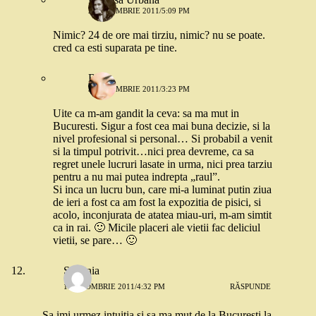
2 OCTOMBRIE 2011/5:09 PM
Nimic? 24 de ore mai tirziu, nimic? nu se poate.
cred ca esti suparata pe tine.
Baby
3 OCTOMBRIE 2011/3:23 PM
Uite ca m-am gandit la ceva: sa ma mut in
Bucuresti. Sigur a fost cea mai buna decizie, si la
nivel profesional si personal… Si probabil a venit
si la timpul potrivit…nici prea devreme, ca sa
regret unele lucruri lasate in urma, nici prea tarziu
pentru a nu mai putea indrepta „raul”.
Si inca un lucru bun, care mi-a luminat putin ziua
de ieri a fost ca am fost la expozitia de pisici, si
acolo, inconjurata de atatea miau-uri, m-am simtit
ca in rai. 🙂 Micile placeri ale vietii fac deliciul
vietii, se pare… 🙂
Stefania
1 OCTOMBRIE 2011/4:32 PM
RĂSPUNDE
….Sa imi urmez intuitia si sa ma mut de la Bucuresti la