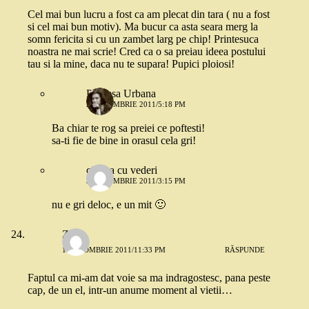
Cel mai bun lucru a fost ca am plecat din tara ( nu a fost
si cel mai bun motiv). Ma bucur ca asta seara merg la
somn fericita si cu un zambet larg pe chip! Printesuca
noastra ne mai scrie! Cred ca o sa preiau ideea postului
tau si la mine, daca nu te supara! Pupici ploiosi!
Printesa Urbana
2 OCTOMBRIE 2011/5:18 PM
Ba chiar te rog sa preiei ce poftesti!
sa-ti fie de bine in orasul cela gri!
cineva cu vederi
3 OCTOMBRIE 2011/3:15 PM
nu e gri deloc, e un mit 🙂
Zuzu
1 OCTOMBRIE 2011/11:33 PM
RĂSPUNDE
Faptul ca mi-am dat voie sa ma indragostesc, pana peste
cap, de un el, intr-un anume moment al vietii…