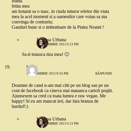
Ioana.
fetita mea
am hotarat sa o nasc, in ciuda tuturor relelor din viata
mea la acel moment si a oamenilor care voiau sa ma
convinga de contrariu;
Ganduri bune si o imbratisare de la Piatra Neamt !
Printesa Urbana
2 OCTOMBRIE 2011/5:13 PM
Sa-ti traiasca tiza mea! 🙂
Laura
1 OCTOMBRIE 2011/9:34 PM
RĂSPUNDE
Doamne de cand n-am mai citit pe un blog sau pe un
cont de facebook ca cineva mai mananca cartofi prajiti.
Ajunsesem sa cred ca toata lumea e raw vegan. Me
happy! Si eu am mancat ieri, dar fara branza de
burduf!:)
Printesa Urbana
2 OCTOMBRIE 2011/5:13 PM