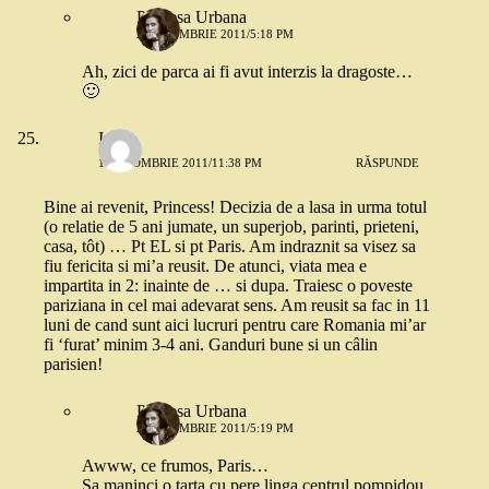
Printesa Urbana
2 OCTOMBRIE 2011/5:18 PM
Ah, zici de parca ai fi avut interzis la dragoste…
🙂
Irina
1 OCTOMBRIE 2011/11:38 PM
RĂSPUNDE
Bine ai revenit, Princess! Decizia de a lasa in urma totul
(o relatie de 5 ani jumate, un superjob, parinti, prieteni,
casa, tôt) … Pt EL si pt Paris. Am indraznit sa visez sa
fiu fericita si mi’a reusit. De atunci, viata mea e
impartita in 2: inainte de … si dupa. Traiesc o poveste
pariziana in cel mai adevarat sens. Am reusit sa fac in 11
luni de cand sunt aici lucruri pentru care Romania mi’ar
fi ‘furat’ minim 3-4 ani. Ganduri bune si un câlin
parisien!
Printesa Urbana
2 OCTOMBRIE 2011/5:19 PM
Awww, ce frumos, Paris…
Sa maninci o tarta cu pere linga centrul pompidou