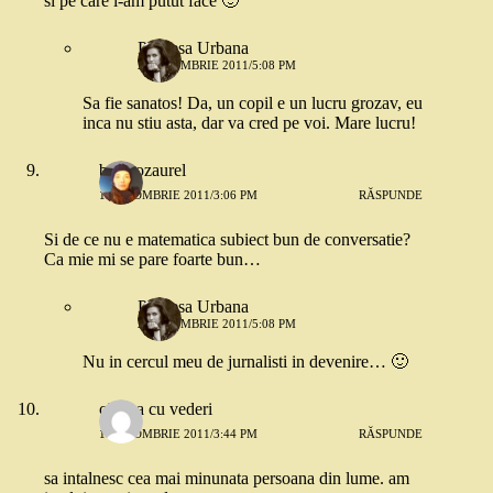
si pe care l-am putut face 🙂
Printesa Urbana
2 OCTOMBRIE 2011/5:08 PM
Sa fie sanatos! Da, un copil e un lucru grozav, eu
inca nu stiu asta, dar va cred pe voi. Mare lucru!
brontozaurel
1 OCTOMBRIE 2011/3:06 PM
RĂSPUNDE
Si de ce nu e matematica subiect bun de conversatie?
Ca mie mi se pare foarte bun…
Printesa Urbana
2 OCTOMBRIE 2011/5:08 PM
Nu in cercul meu de jurnalisti in devenire… 🙂
cineva cu vederi
1 OCTOMBRIE 2011/3:44 PM
RĂSPUNDE
sa intalnesc cea mai minunata persoana din lume. am