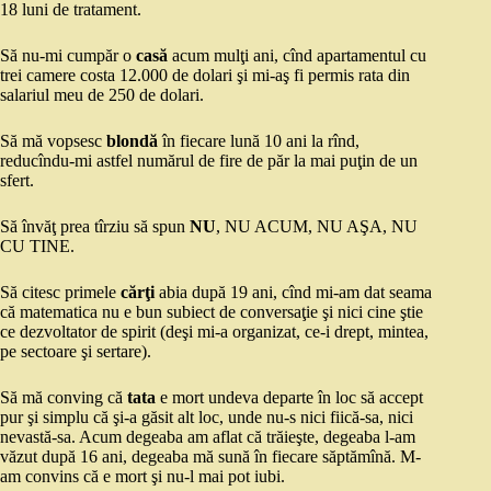
18 luni de tratament.
Să nu-mi cumpăr o
casă
acum mulţi ani, cînd apartamentul cu
trei camere costa 12.000 de dolari şi mi-aş fi permis rata din
salariul meu de 250 de dolari.
Să mă vopsesc
blondă
în fiecare lună 10 ani la rînd,
reducîndu-mi astfel numărul de fire de păr la mai puţin de un
sfert.
Să învăţ prea tîrziu să spun
NU
, NU ACUM, NU AŞA, NU
CU TINE.
Să citesc primele
cărţi
abia după 19 ani, cînd mi-am dat seama
că matematica nu e bun subiect de conversaţie şi nici cine ştie
ce dezvoltator de spirit (deşi mi-a organizat, ce-i drept, mintea,
pe sectoare şi sertare).
Să mă conving că
tata
e mort undeva departe în loc să accept
pur şi simplu că şi-a găsit alt loc, unde nu-s nici fiică-sa, nici
nevastă-sa. Acum degeaba am aflat că trăieşte, degeaba l-am
văzut după 16 ani, degeaba mă sună în fiecare săptămînă. M-
am convins că e mort şi nu-l mai pot iubi.