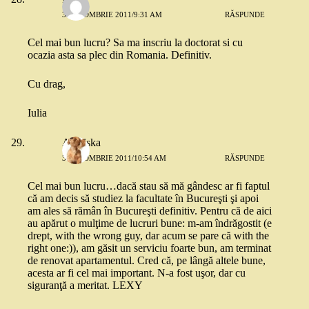
3 OCTOMBRIE 2011/9:31 AM
RĂSPUNDE
Cel mai bun lucru? Sa ma inscriu la doctorat si cu
ocazia asta sa plec din Romania. Definitiv.
Cu drag,
Iulia
Alexiska
3 OCTOMBRIE 2011/10:54 AM
RĂSPUNDE
Cel mai bun lucru…dacă stau să mă gândesc ar fi faptul
că am decis să studiez la facultate în Bucureşti şi apoi
am ales să rămân în Bucureşti definitiv. Pentru că de aici
au apărut o mulţime de lucruri bune: m-am îndrăgostit (e
drept, with the wrong guy, dar acum se pare că with the
right one:)), am găsit un serviciu foarte bun, am terminat
de renovat apartamentul. Cred că, pe lângă altele bune,
acesta ar fi cel mai important. N-a fost uşor, dar cu
siguranţă a meritat. LEXY