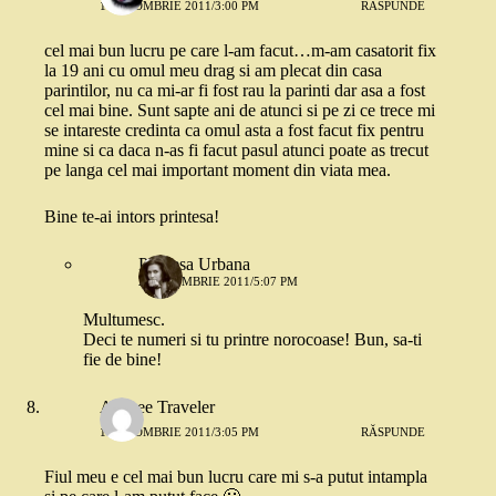
1 OCTOMBRIE 2011/3:00 PM
RĂSPUNDE
cel mai bun lucru pe care l-am facut…m-am casatorit fix
la 19 ani cu omul meu drag si am plecat din casa
parintilor, nu ca mi-ar fi fost rau la parinti dar asa a fost
cel mai bine. Sunt sapte ani de atunci si pe zi ce trece mi
se intareste credinta ca omul asta a fost facut fix pentru
mine si ca daca n-as fi facut pasul atunci poate as trecut
pe langa cel mai important moment din viata mea.
Bine te-ai intors printesa!
Printesa Urbana
2 OCTOMBRIE 2011/5:07 PM
Multumesc.
Deci te numeri si tu printre norocoase! Bun, sa-ti
fie de bine!
Aliceee Traveler
1 OCTOMBRIE 2011/3:05 PM
RĂSPUNDE
Fiul meu e cel mai bun lucru care mi s-a putut intampla