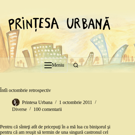
Sari
la
conținut
Meniu
Întîi octombrie retrospectiv
Printesa Urbana
1 octombrie 2011
Diverse
100 comentarii
Pentru că sînteţi atît de pricepuţi în a mă lua cu binişorul şi
pentru că am reuşit să termin de una singură castronul cel