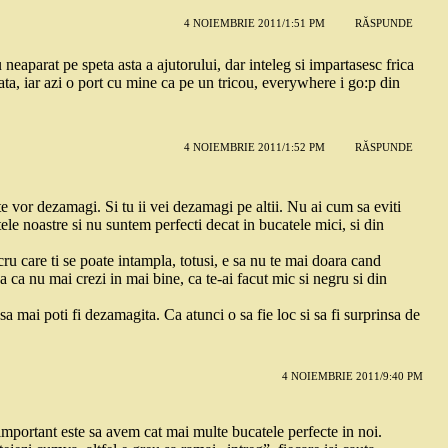
4 NOIEMBRIE 2011/1:51 PM
RĂSPUNDE
 neaparat pe speta asta a ajutorului, dar inteleg si impartasesc frica
ta, iar azi o port cu mine ca pe un tricou, everywhere i go:p din
4 NOIEMBRIE 2011/1:52 PM
RĂSPUNDE
te vor dezamagi. Si tu ii vei dezamagi pe altii. Nu ai cum sa eviti
ele noastre si nu suntem perfecti decat in bucatele mici, si din
ucru care ti se poate intampla, totusi, e sa nu te mai doara cand
ca nu mai crezi in mai bine, ca te-ai facut mic si negru si din
r sa mai poti fi dezamagita. Ca atunci o sa fie loc si sa fi surprinsa de
4 NOIEMBRIE 2011/9:40 PM
 important este sa avem cat mai multe bucatele perfecte in noi.