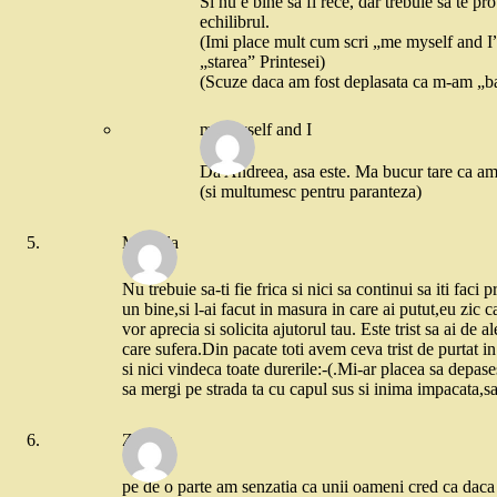
Si nu e bine sa fi rece, dar trebuie sa te pr
echilibrul.
(Imi place mult cum scri „me myself and I”,
„starea” Printesei)
(Scuze daca am fost deplasata ca m-am „b
me myself and I
Da Andreea, asa este. Ma bucur tare ca am 
(si multumesc pentru paranteza)
Mihaela
Nu trebuie sa-ti fie frica si nici sa continui sa iti faci
un bine,si l-ai facut in masura in care ai putut,eu zic ca
vor aprecia si solicita ajutorul tau. Este trist sa ai de a
care sufera.Din pacate toti avem ceva trist de purtat
si nici vindeca toate durerile:-(.Mi-ar placea sa depase
sa mergi pe strada ta cu capul sus si inima impacata,sa
Zazuza
pe de o parte am senzatia ca unii oameni cred ca daca