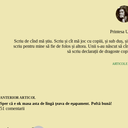
Printesa 
Scriu de cînd mă știu. Scriu și cît mă joc cu copiii, și sub duș, 
scriu pentru mine să fie de folos și altora. Unii s-au născut să cî
să scriu declarații de dragoste copi
ARTICOLE:
ANTERIOR
ARTICOL
Sper că e ok masa asta de lîngă ţeava de eşapament. Poftă bună!
51 comentarii