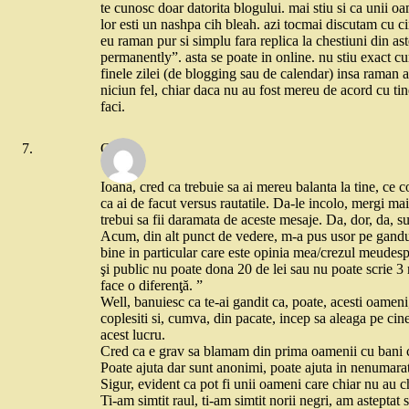
te cunosc doar datorita blogului. mai stiu si ca unii o
lor esti un nashpa cih bleah. azi tocmai discutam cu cine
eu raman pur si simplu fara replica la chestiuni din ast
permanently”. asta se poate in online. nu stiu exact cu
finele zilei (de blogging sau de calendar) insa raman a
niciun fel, chiar daca nu au fost mereu de acord cu tine.
faci.
Cristi
Ioana, cred ca trebuie sa ai mereu balanta la tine, ce c
ca ai de facut versus rautatile. Da-le incolo, mergi mai
trebui sa fii daramata de aceste mesaje. Da, dor, da, sun
Acum, din alt punct de vedere, m-a pus usor pe ganduri o
bine in particular care este opinia mea/crezul meudes
şi public nu poate dona 20 de lei sau nu poate scrie 3 
face o diferenţă. ”
Well, banuiesc ca te-ai gandit ca, poate, acesti oameni, 
coplesiti si, cumva, din pacate, incep sa aleaga pe cine
acest lucru.
Cred ca e grav sa blamam din prima oamenii cu bani ca 
Poate ajuta dar sunt anonimi, poate ajuta in nenumarate
Sigur, evident ca pot fi unii oameni care chiar nu au c
Ti-am simtit raul, ti-am simtit norii negri, am asteptat 