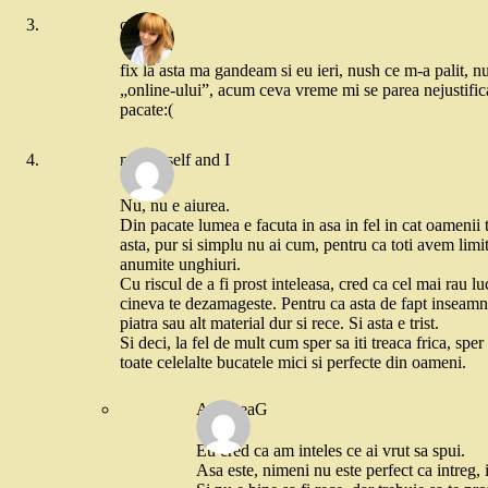
cookie
fix la asta ma gandeam si eu ieri, nush ce m-a palit, nu
„online-ului”, acum ceva vreme mi se parea nejustifica
pacate:(
me myself and I
Nu, nu e aiurea.
Din pacate lumea e facuta in asa in fel in cat oamenii 
asta, pur si simplu nu ai cum, pentru ca toti avem limit
anumite unghiuri.
Cu riscul de a fi prost inteleasa, cred ca cel mai rau l
cineva te dezamageste. Pentru ca asta de fapt inseamna 
piatra sau alt material dur si rece. Si asta e trist.
Si deci, la fel de mult cum sper sa iti treaca frica, spe
toate celelalte bucatele mici si perfecte din oameni.
AndreeaG
Eu cred ca am inteles ce ai vrut sa spui.
Asa este, nimeni nu este perfect ca intreg,