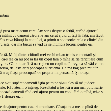
ntarii
 prea mare acum care. Am scris despre o fetiţă, cerînd ajutorul
întîlnit cu oameni cărora le-am cerut ajutorul faţă în faţă, am făcut
s ceva bănuţi în contul ei, a primit o sponsorizare la o clinică din
u asta, dar mă bucur să văd că se întîmplă lucruri pentru ea.
ctă. Mulţi dintre cititorii mei vechi mi-au trimis comentarii şi
-s rea că nu pot să las un copil fără o mînă să fie fericit aşa cum
agine. Că bine-ar fi să nasc şi eu un copil ne-întreg, ca să văd cum e
sterilă, da, asta ar fi pedeapsă suficientă. Că mă bag prea mult în
ă n-aş fi aşa preocupată de propria-mi persoană. Şi tot aşa.
 ce s-au supărat oamenii ăştia pe mine şi-au ales să mă judece
altele. Răutatea n-o înţeleg. Rezultatul a fost că n-am mai putut scrie
ionează oamenii cînd ceri ajutor pentru un copil fără o mînă, mi-e şi
SÎNT despre ei…
je de ajutor pentru cazuri umanitare. Căsuţa mea mea e plină de