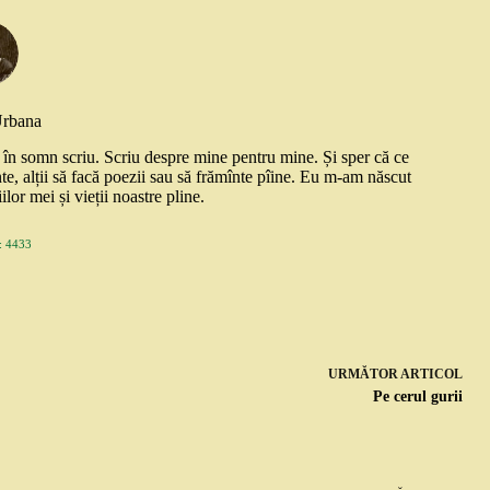
Urbana
și în somn scriu. Scriu despre mine pentru mine. Și sper că ce
nte, alții să facă poezii sau să frămînte pîine. Eu m-am născut
ilor mei și vieții noastre pline.
 4433
URMĂTOR
ARTICOL
Pe cerul gurii