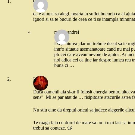
Cris
da e aiurea sa alegi. poarta in suflet bucuria ca ai ajuta
ignori si sa te bucuri de ceea ce ti se intampla minunat
mirela andrei
Da ,e aiurea ,dar nu trebuie decat sa te r
intr/o situatie asemanatoare cand nu mai pu
ptr cei care aveau nevoie de ajutor .Ai i
noi adica cei ca tine iar despre lumea rea tr
buna zi …
Liana
Daca oamenii aia si-ar fi folosit energia pentru altceva
sens”. Mi se par atat de … risipitoare atacurile astea f
Nu stiu cine da dreptul oricui sa judece alegerile altcui
Te roaga fata cu dorul de mare sa nu ii mai lasi sa int
trebui sa conteze. 🙂