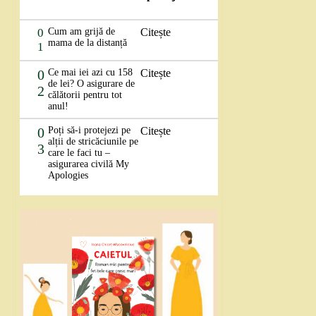
0
Cum am grijă de
Citește
mama de la distanță
1
0
Ce mai iei azi cu 158
Citește
de lei? O asigurare de
2
călătorii pentru tot
anul!
0
Poți să-i protejezi pe
Citește
alții de stricăciunile pe
3
care le faci tu –
asigurarea civilă My
Apologies