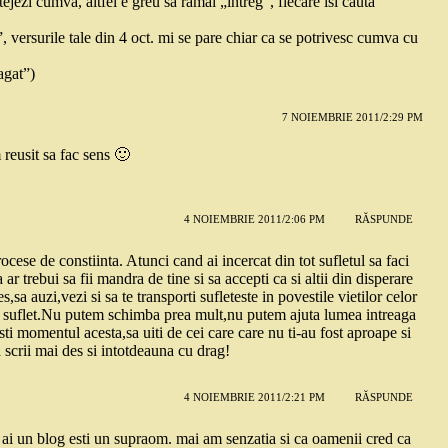
otejezi cumva, altfel e greu sa ramai „intreg”, fiecare isi cauta
 versurile tale din 4 oct. mi se pare chiar ca se potrivesc cumva cu
agat”)
7 NOIEMBRIE 2011/2:29 PM
reusit sa fac sens 🙂
4 NOIEMBRIE 2011/2:06 PM
RĂSPUNDE
 procese de constiinta. Atunci cand ai incercat din tot sufletul sa faci
 ar trebui sa fii mandra de tine si sa accepti ca si altii din disperare
les,sa auzi,vezi si sa te transporti sufleteste in povestile vietilor celor
 in suflet.Nu putem schimba prea mult,nu putem ajuta lumea intreaga
sti momentul acesta,sa uiti de cei care care nu ti-au fost aproape si
 scrii mai des si intotdeauna cu drag!
4 NOIEMBRIE 2011/2:21 PM
RĂSPUNDE
 ai un blog esti un supraom. mai am senzatia si ca oamenii cred ca