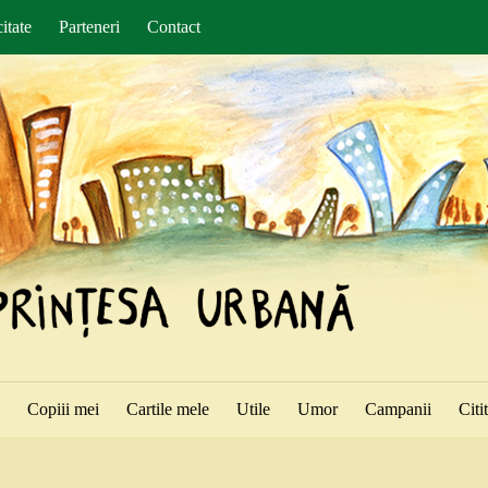
itate
Parteneri
Contact
ă
Copiii mei
Cartile mele
Utile
Umor
Campanii
Citi