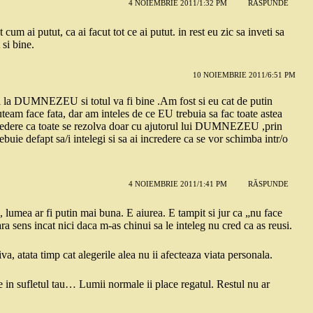
4 NOIEMBRIE 2011/1:32 PM
RĂSPUNDE
t cum ai putut, ca ai facut tot ce ai putut. in rest eu zic sa inveti sa
 si bine.
10 NOIEMBRIE 2011/6:51 PM
ogi la DUMNEZEU si totul va fi bine .Am fost si eu cat de putin
team face fata, dar am inteles de ce EU trebuia sa fac toate astea
ncredere ca toate se rezolva doar cu ajutorul lui DUMNEZEU ,prin
ebuie defapt sa/i intelegi si sa ai incredere ca se vor schimba intr/o
4 NOIEMBRIE 2011/1:41 PM
RĂSPUNDE
, lumea ar fi putin mai buna. E aiurea. E tampit si jur ca „nu face
ara sens incat nici daca m-as chinui sa le inteleg nu cred ca as reusi.
va, atata timp cat alegerile alea nu ii afecteaza viata personala.
re in sufletul tau… Lumii normale ii place regatul. Restul nu ar