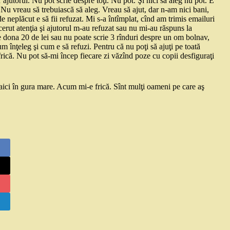
jutorul. Nu pot scrie despre toţi. Nu pot. Şi nici să aleg nu pot. E
 Nu vreau să trebuiască să aleg. Vreau să ajut, dar n-am nici bani,
de neplăcut e să fii refuzat. Mi s-a întîmplat, cînd am trimis emailuri
cerut atenţia şi ajutorul m-au refuzat sau nu mi-au răspuns la
 dona 20 de lei sau nu poate scrie 3 rînduri despre un om bolnav,
um înţeleg şi cum e să refuzi. Pentru că nu poţi să ajuţi pe toată
rică. Nu pot să-mi încep fiecare zi văzînd poze cu copii desfiguraţi
aici în gura mare. Acum mi-e frică. Sînt mulţi oameni pe care aş