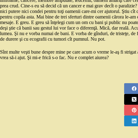
limfoame, cancere, membre amputate, leucemii, oameni amărîţi care cer a
prea crud. Cine-s eu să decid că un cancer e mai grav decît o paralizie?
nici putere nici condei pentru toţi oamenii care-mi cer ajutorul. Ştiu cît 
pentru copila asta. Mai bine de trei sferturi dintre oamenii cărora le-am 
mesaje. E greu. E greu să înţelegi cum un om cu bani şi public nu poate
deşi ştie că banii sau gestul lui vor face o diferenţă. Mică, dar reală. Ac
lumea. Şi nu e vorba numai de bani. E vorba de gînduri, de tristeţe, de f
de durere şi cu ecografii cu tumori cît pumnul. Nu pot.
Sînt multe veşti bune despre mine pe care acum o vreme le-aş fi strigat 
vrea să-i ajut. Şi mi-e frică s-o fac. Nu e complet aiurea?