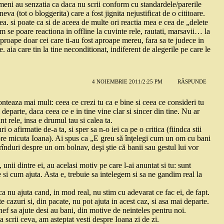
ameni au senzatia ca daca nu scrii conform cu standardele/parerile
va (tot o bloggerita) care a fost jignita nejustificat de o cititoare.
ea. si poate ca si de aceea de multe ori reactia mea e cea de „delete
m se poare reactiona in offline la cuvinte rele, rautati, marsavii… la
proape doar cei care ti-au fost aproape mereu, fara sa te judece in
 aia care tin la tine neconditionat, indiferent de alegerile pe care le
4 NOIEMBRIE 2011/2:25 PM
RĂSPUNDE
onteaza mai mult: ceea ce crezi tu ca e bine si ceea ce consideri tu
 departe, daca ceea ce e in tine vine clar si sincer din tine. Nu ar
t rele, insa e drumul tau si calea ta.
 afirmatie de-a ta, si sper sa n-o iei ca pe o critica (fiindca stii
pre micuta Ioana). Ai spus ca „E greu să înţelegi cum un om cu bani
rînduri despre un om bolnav, deşi ştie că banii sau gestul lui vor
unii dintre ei, au acelasi motiv pe care l-ai anuntat si tu: sunt
 si cum ajuta. Asta e, trebuie sa intelegem si sa ne gandim real la
nu ajuta cand, in mod real, nu stim cu adevarat ce fac ei, de fapt.
 cazuri si, din pacate, nu pot ajuta in acest caz, si asa mai departe.
hef sa ajute desi au bani, din motive de neinteles pentru noi.
sa scrii ceva, am asteptat vesti despre Ioana zi de zi.