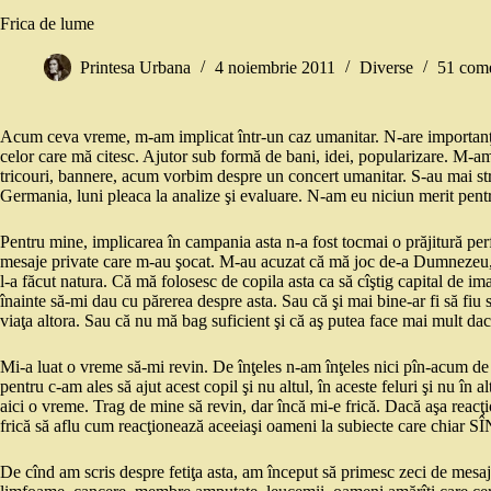
Frica de lume
Printesa Urbana
4 noiembrie 2011
Diverse
51 come
Acum ceva vreme, m-am implicat într-un caz umanitar. N-are importanţă
celor care mă citesc. Ajutor sub formă de bani, idei, popularizare. M-am 
tricouri, bannere, acum vorbim despre un concert umanitar. S-au mai strîn
Germania, luni pleaca la analize şi evaluare. N-am eu niciun merit pentr
Pentru mine, implicarea în campania asta n-a fost tocmai o prăjitură perfe
mesaje private care m-au şocat. M-au acuzat că mă joc de-a Dumnezeu, că
l-a făcut natura. Că mă folosesc de copila asta ca să cîştig capital de im
înainte să-mi dau cu părerea despre asta. Sau că şi mai bine-ar fi să fiu 
viaţa altora. Sau că nu mă bag suficient şi că aş putea face mai mult dac
Mi-a luat o vreme să-mi revin. De înţeles n-am înţeles nici pîn-acum de
pentru c-am ales să ajut acest copil şi nu altul, în aceste feluri şi nu în 
aici o vreme. Trag de mine să revin, dar încă mi-e frică. Dacă aşa reacţ
frică să aflu cum reacţionează aceeiaşi oameni la subiecte care chiar 
De cînd am scris despre fetiţa asta, am început să primesc zeci de mesa