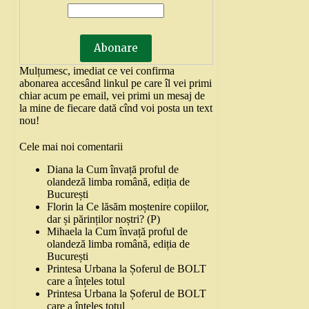
Mulțumesc, imediat ce vei confirma
abonarea accesând linkul pe care îl vei primi
chiar acum pe email, vei primi un mesaj de
la mine de fiecare dată cînd voi posta un text
nou!
Cele mai noi comentarii
Diana
la
Cum învață proful de
olandeză limba română, ediția de
București
Florin
la
Ce lăsăm moștenire copiilor,
dar și părinților noștri? (P)
Mihaela
la
Cum învață proful de
olandeză limba română, ediția de
București
Printesa Urbana
la
Șoferul de BOLT
care a înțeles totul
Printesa Urbana
la
Șoferul de BOLT
care a înțeles totul