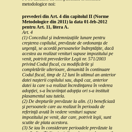
metodologice noi:
prevederi din Art. 4 din capitolul II (Norme
Metodologice din 2011) la data 01-feb-2012
pentru Art. 11, litera A.
Art. 4
(1) Concediul şi indemnizaţiile lunare pentru
creşterea copilului, prevăzute de ordonanţa de
urgenţă, se acordă persoanelor îndreptăţite, dacă
acestea au realizat venituri supuse impozitului pe
venit, potrivit prevederilor Legii nr. 571/2003
privind Codul fiscal, cu modificările şi
completările ulterioare, denumită în continuare
Codul fiscal, timp de 12 luni în ultimul an anterior
datei naşterii copilului sau, după caz, anterior
datei la care s-a realizat încredinţarea în vederea
adopţiei, s-a încuviinţat adopţia ori s-a instituit
plasamentul sau tutela.
(2) De drepturile prevăzute la alin. (1) beneficiază
şi persoanele care au realizat în perioada de
referinţă avută în vedere venituri supuse
impozitului pe venit, dar care, potrivit legii, sunt
scutite de plata acestora.
(3) Se iau în considerare perioadele prevăzute la