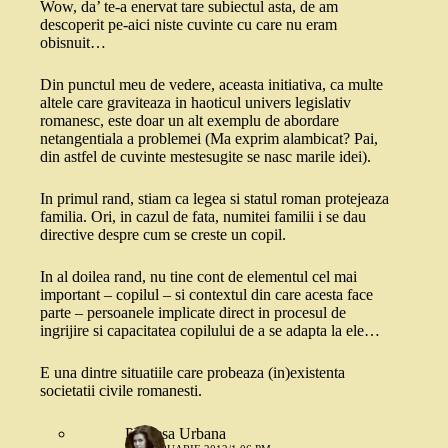
Wow, da’ te-a enervat tare subiectul asta, de am
descoperit pe-aici niste cuvinte cu care nu eram
obisnuit…
Din punctul meu de vedere, aceasta initiativa, ca multe
altele care graviteaza in haoticul univers legislativ
romanesc, este doar un alt exemplu de abordare
netangentiala a problemei (Ma exprim alambicat? Pai,
din astfel de cuvinte mestesugite se nasc marile idei).
In primul rand, stiam ca legea si statul roman protejeaza
familia. Ori, in cazul de fata, numitei familii i se dau
directive despre cum se creste un copil.
In al doilea rand, nu tine cont de elementul cel mai
important – copilul – si contextul din care acesta face
parte – persoanele implicate direct in procesul de
ingrijire si capacitatea copilului de a se adapta la ele…
E una dintre situatiile care probeaza (in)existenta
societatii civile romanesti.
Printesa Urbana