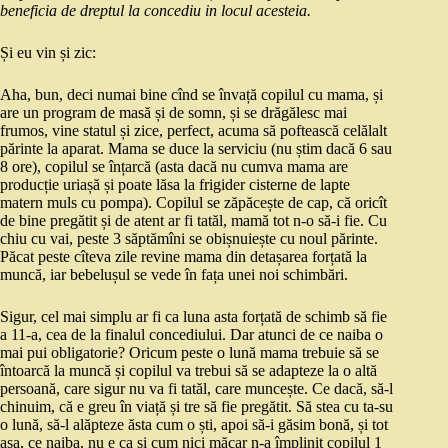
beneficia de dreptul la concediu in locul acesteia.
Și eu vin și zic:
Aha, bun, deci numai bine cînd se învață copilul cu mama, și
are un program de masă și de somn, și se drăgălesc mai
frumos, vine statul și zice, perfect, acuma să poftească celălalt
părinte la aparat. Mama se duce la serviciu (nu știm dacă 6 sau
8 ore), copilul se înțarcă (asta dacă nu cumva mama are
producție uriașă și poate lăsa la frigider cisterne de lapte
matern muls cu pompa). Copilul se zăpăcește de cap, că oricît
de bine pregătit și de atent ar fi tatăl, mamă tot n-o să-i fie. Cu
chiu cu vai, peste 3 săptămîni se obișnuiește cu noul părinte.
Păcat peste cîteva zile revine mama din detașarea forțată la
muncă, iar bebelușul se vede în fața unei noi schimbări.
Sigur, cel mai simplu ar fi ca luna asta forțată de schimb să fie
a 11-a, cea de la finalul concediului. Dar atunci de ce naiba o
mai pui obligatorie? Oricum peste o lună mama trebuie să se
întoarcă la muncă și copilul va trebui să se adapteze la o altă
persoană, care sigur nu va fi tatăl, care muncește. Ce dacă, să-l
chinuim, că e greu în viață și tre să fie pregătit. Să stea cu ta-su
o lună, să-l alăpteze ăsta cum o ști, apoi să-i găsim bonă, și tot
așa, ce naiba, nu e ca și cum nici măcar n-a împlinit copilul 1