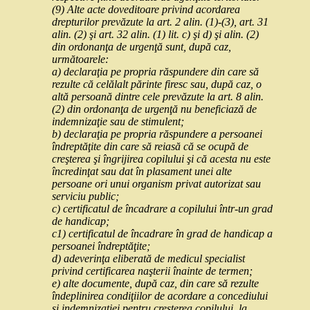
(9) Alte acte doveditoare privind acordarea
drepturilor prevăzute la art. 2 alin. (1)-(3), art. 31
alin. (2) şi art. 32 alin. (1) lit. c) şi d) şi alin. (2)
din ordonanţa de urgenţă sunt, după caz,
următoarele:
a) declaraţia pe propria răspundere din care să
rezulte că celălalt părinte firesc sau, după caz, o
altă persoană dintre cele prevăzute la art. 8 alin.
(2) din ordonanţa de urgenţă nu beneficiază de
indemnizaţie sau de stimulent;
b) declaraţia pe propria răspundere a persoanei
îndreptăţite din care să reiasă că se ocupă de
creşterea şi îngrijirea copilului şi că acesta nu este
încredinţat sau dat în plasament unei alte
persoane ori unui organism privat autorizat sau
serviciu public;
c) certificatul de încadrare a copilului într-un grad
de handicap;
c1) certificatul de încadrare în grad de handicap a
persoanei îndreptăţite;
d) adeverinţa eliberată de medicul specialist
privind certificarea naşterii înainte de termen;
e) alte documente, după caz, din care să rezulte
îndeplinirea condiţiilor de acordare a concediului
şi indemnizaţiei pentru creşterea copilului, la