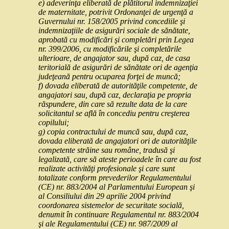
e) adeverinţa eliberată de plătitorul indemnizaţiei
de maternitate, potrivit Ordonanţei de urgenţă a
Guvernului nr. 158/2005 privind concediile şi
indemnizaţiile de asigurări sociale de sănătate,
aprobată cu modificări şi completări prin Legea
nr. 399/2006, cu modificările şi completările
ulterioare, de angajator sau, după caz, de casa
teritorială de asigurări de sănătate ori de agenţia
judeţeană pentru ocuparea forţei de muncă;
f) dovada eliberată de autorităţile competente, de
angajatori sau, după caz, declaraţia pe propria
răspundere, din care să rezulte data de la care
solicitantul se află în concediu pentru creşterea
copilului;
g) copia contractului de muncă sau, după caz,
dovada eliberată de angajatori ori de autorităţile
competente străine sau române, tradusă şi
legalizată, care să ateste perioadele în care au fost
realizate activităţi profesionale şi care sunt
totalizate conform prevederilor Regulamentului
(CE) nr. 883/2004 al Parlamentului European şi
al Consiliului din 29 aprilie 2004 privind
coordonarea sistemelor de securitate socială,
denumit în continuare Regulamentul nr. 883/2004
şi ale Regulamentului (CE) nr. 987/2009 al