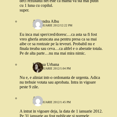
deci rezultatul net este ca mama va sta mai putin
cu 1 luna cu copilul.
super.
Alexandra Albu
20 FEBRUARIE 2012/12:22 PM
Eu inca mai sper/cred/doresc…ca asta sa fi fost
vreo gherla aruncata asa pentru presa ca sa mai
aibe ce sa rontzaie pe la teveuri. Probabil nu e
finala treaba sau ceva…ca altfel e o aberatie totala.
Pe de alta parte…nu ma mai mira nimic.
Printesa Urbana
20 FEBRUARIE 2012/1:04 PM
Nu e, e aliniat intr-o ordonanta de urgenta. Adica
nu trebuie votata sau aprobata. Intra in vigoare
peste 9 zile.
A.
20 FEBRUARIE 2012/1:45 PM
A intrat in vigoare deja, la data de 1 ianuarie 2012.
Pe 31 ianuarie au fost publicate si normele