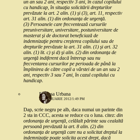
un an sau 2 ani, respectiv 3 ani, în cazul copilului
cu handicap, în situaţia solicitării drepturilor
prevăzute la art. 2 alin. (1) şi (3), art. 11, respectiv
art. 31 alin. (1) din ordonanţa de urgenţă.
(3) Persoanele care frecventează cursurile
preuniversitare, universitare, postuniversitare de
masterat şi de doctorat beneficiază de
indemnizaţie pentru creşterea copilului sau de
drepturile prevăzute la art. 31 alin. (1) şi art. 32
alin. (1) lit. c) şi d) şi alin. (2) din ordonanţa de
urgenţă indiferent dacă întrerup sau nu
frecventarea cursurilor pe perioada de până la
împlinirea de către copil a vârstei de un an sau 2
ani, respectiv 3 sau 7 ani, în cazul copilului cu
handicap.
Printesa Urbana
20 FEBRUARIE 2012/1:49 PM
Dap, scrie negru pe alb, daca numai un parinte din
2 sta in CCC, acesta se reduce cu o luna. citez:
din
ordonanţa de urgenţă, celălalt părinte sau cealaltă
persoană prevăzută la art. 8 alin. (2) din
ordonanţa de urgenţă care nu a solicitat dreptul la
indemnizaţie poate solicita acest drept, dacă