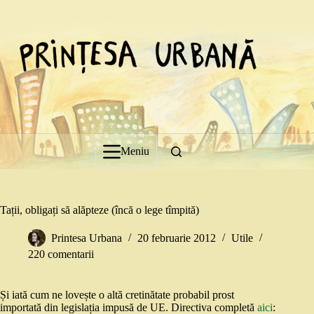
Sari
la
conținut
Meniu
Tații, obligați să alăpteze (încă o lege tîmpită)
Printesa Urbana
20 februarie 2012
Utile
220 comentarii
Și iată cum ne lovește o altă cretinătate probabil prost
importată din legislația impusă de UE. Directiva completă
aici
: