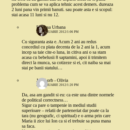
problema cum se va aplica tehnic acest demers. dureaza
2 luni pana vin primii banuti. sau poate asta e si scopul:
stai acasa 11 luni si nu 12.
Printesa Urbana
20 FEBRUARIE 2012/1:06 PM
Cu siguranta asta e. Acum 2 ani au redus
concediul cu plata decenta de la 2 ani la 1, acum
incep sa taie cite-o luna, in citiva ani o sa stam
acasa cu bebelusii 8 saptamini, apoi ii trimitem
direct la munca, sa cotizeze si ei, cit naiba sa mai
stai pe banii statului…
Jocul orb - Olivia
20 FEBRUARIE 2012/1:20 PM
Da, asa am gandit si eu: ca este una dintre normele
de political correctness…
Sigur ca pare o tampenie in mediul studii
superioare – relatii de parteneriat dar poate ca la
tara (nu geografic, ci spiritual) e o arma prin care
Maria ii zice lui Ion ca si el trebuie sa puna mana
sa faca.