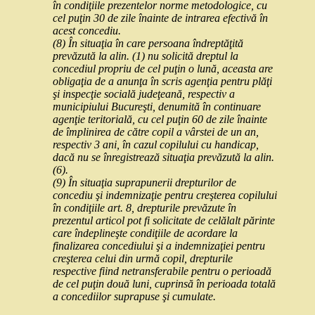
în condiţiile prezentelor norme metodologice, cu
cel puţin 30 de zile înainte de intrarea efectivă în
acest concediu.
(8) În situaţia în care persoana îndreptăţită
prevăzută la alin. (1) nu solicită dreptul la
concediul propriu de cel puţin o lună, aceasta are
obligaţia de a anunţa în scris agenţia pentru plăţi
şi inspecţie socială judeţeană, respectiv a
municipiului Bucureşti, denumită în continuare
agenţie teritorială, cu cel puţin 60 de zile înainte
de împlinirea de către copil a vârstei de un an,
respectiv 3 ani, în cazul copilului cu handicap,
dacă nu se înregistrează situaţia prevăzută la alin.
(6).
(9) În situaţia suprapunerii drepturilor de
concediu şi indemnizaţie pentru creşterea copilului
în condiţiile art. 8, drepturile prevăzute în
prezentul articol pot fi solicitate de celălalt părinte
care îndeplineşte condiţiile de acordare la
finalizarea concediului şi a indemnizaţiei pentru
creşterea celui din urmă copil, drepturile
respective fiind netransferabile pentru o perioadă
de cel puţin două luni, cuprinsă în perioada totală
a concediilor suprapuse şi cumulate.