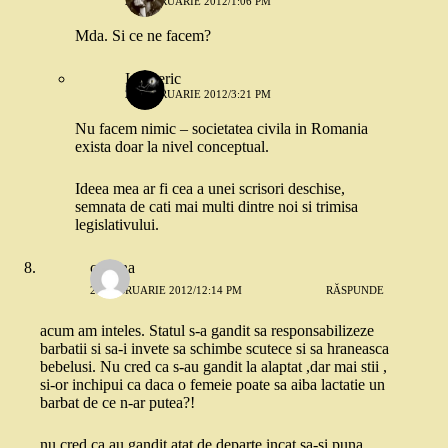
20 FEBRUARIE 2012/1:06 PM
Mda. Si ce ne facem?
Intuneric
20 FEBRUARIE 2012/3:21 PM
Nu facem nimic – societatea civila in Romania
exista doar la nivel conceptual.
Ideea mea ar fi cea a unei scrisori deschise,
semnata de cati mai multi dintre noi si trimisa
legislativului.
cristina
20 FEBRUARIE 2012/12:14 PM
RĂSPUNDE
acum am inteles. Statul s-a gandit sa responsabilizeze
barbatii si sa-i invete sa schimbe scutece si sa hraneasca
bebelusi. Nu cred ca s-au gandit la alaptat ,dar mai stii ,
si-or inchipui ca daca o femeie poate sa aiba lactatie un
barbat de ce n-ar putea?!
nu cred ca au gandit atat de departe incat sa-si puna