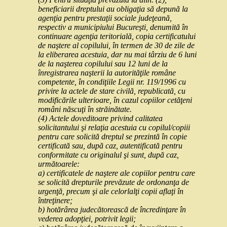
beneficiarii dreptului au obligaţia să depună la
agenţia pentru prestaţii sociale judeţeană,
respectiv a municipiului Bucureşti, denumită în
continuare agenţia teritorială, copia certificatului
de naştere al copilului, în termen de 30 de zile de
la eliberarea acestuia, dar nu mai târziu de 6 luni
de la naşterea copilului sau 12 luni de la
înregistrarea naşterii la autorităţile române
competente, în condiţiile Legii nr. 119/1996 cu
privire la actele de stare civilă, republicată, cu
modificările ulterioare, în cazul copiilor cetăţeni
români născuţi în străinătate.
(4) Actele doveditoare privind calitatea
solicitantului şi relaţia acestuia cu copilul/copiii
pentru care solicită dreptul se prezintă în copie
certificată sau, după caz, autentificată pentru
conformitate cu originalul şi sunt, după caz,
următoarele:
a) certificatele de naştere ale copiilor pentru care
se solicită drepturile prevăzute de ordonanţa de
urgenţă, precum şi ale celorlalţi copii aflaţi în
întreţinere;
b) hotărârea judecătorească de încredinţare în
vederea adopţiei, potrivit legii;