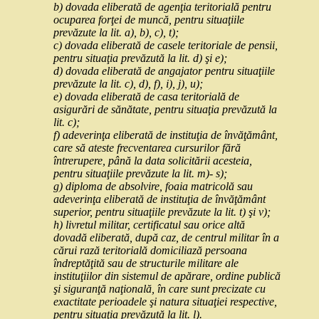
b) dovada eliberată de agenţia teritorială pentru
ocuparea forţei de muncă, pentru situaţiile
prevăzute la lit. a), b), c), t);
c) dovada eliberată de casele teritoriale de pensii,
pentru situaţia prevăzută la lit. d) şi e);
d) dovada eliberată de angajator pentru situaţiile
prevăzute la lit. c), d), f), i), j), u);
e) dovada eliberată de casa teritorială de
asigurări de sănătate, pentru situaţia prevăzută la
lit. c);
f) adeverinţa eliberată de instituţia de învăţământ,
care să ateste frecventarea cursurilor fără
întrerupere, până la data solicitării acesteia,
pentru situaţiile prevăzute la lit. m)- s);
g) diploma de absolvire, foaia matricolă sau
adeverinţa eliberată de instituţia de învăţământ
superior, pentru situaţiile prevăzute la lit. t) şi v);
h) livretul militar, certificatul sau orice altă
dovadă eliberată, după caz, de centrul militar în a
cărui rază teritorială domiciliază persoana
îndreptăţită sau de structurile militare ale
instituţiilor din sistemul de apărare, ordine publică
şi siguranţă naţională, în care sunt precizate cu
exactitate perioadele şi natura situaţiei respective,
pentru situaţia prevăzută la lit. l).