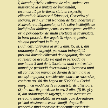
i) dovada privind calitatea de elev, student sau
masterand la o unitate de învăţământ,
recunoscută pe teritoriul statului respectiv,
eliberată de Ministerul Educaţiei, Cercetării şi
Inovării, prin Centrul Naţional de Recunoaştere şi
Echivalare a Diplomelor, ori de către instituţiile de
învăţământ abilitate pentru recunoaşterea studiilor
ori a perioadelor de studii efectuate în străinătate,
în baza procedurilor legale în vigoare, pentru
situaţia prevăzută la lit. m).
(7) În cazul prevăzut la art. 2 alin. (5) lit. j) din
ordonanţa de urgenţă, persoana îndreptăţită
prezintă dovada eliberată de angajator, din care
să reiasă că aceasta s-a aflat în perioada de
maximum 3 luni de la încetarea unui contract de
muncă pe perioadă determinată şi începerea unui
alt contract de muncă pe durată determinată la
acelaşi angajator, considerate contracte succesive,
conform art. 80 din Legea nr. 53/2003 – Codul
muncii, cu modificările şi completările ulterioare.
(8) În cazurile prevăzute la art. 2 alin. (5) lit. g) şi
h) din ordonanţa de urgenţă, nu este necesar ca
persoana îndreptăţită să prezinte acte doveditoare
privind atestarea acestor situaţii, drepturile
respective fiind acordate de agenţiile teritoriale.