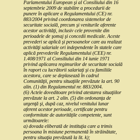
Parlamentului European şi al Consiliului din 16
septembrie 2009 de stabilire a procedurii de
punere în aplicare a Regulamentului (CE) nr.
883/2004 privind coordonarea sistemelor de
securitate socială, precum şi veniturile aferente
acestor activităţi, inclusiv cele provenite din
perioadele de şomaj şi concedii medicale. Aceste
prevederi se aplică şi persoanelor care au realizat
activităţi salariale ori independente în statele care
aplică prevederile Regulamentului (CEE) nr.
1.408/1971 al Consiliului din 14 iunie 1971
privind aplicarea regimurilor de securitate socială
în raport cu lucrătorii salariaţi şi cu familiile
acestora, care se deplasează în cadrul
Comunităţii, pentru situaţiile prevăzute la art. 90
alin. (1) din Regulamentul nr. 883/2004.
(6) Actele doveditoare privind atestarea situaţiilor
prevăzute la art. 2 alin. (5) din ordonanţa de
urgenţă şi, după caz, nivelul venitului lunar
aferent acestor perioade, certificate pentru
conformitate de autorităţile competente, sunt
următoarele:
a) dovada eliberată de instituţia care a trimis
persoana în misiune permanentă în străinătate,
pentru situaţia prevăzută la lit. k);