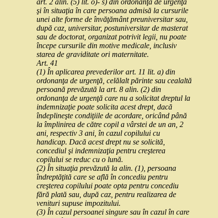
art. 2 alin. (5) lit. o)- s) din ordonanţa de urgenţă
şi în situaţia în care persoana admisă la cursurile
unei alte forme de învăţământ preuniversitar sau,
după caz, universitar, postuniversitar de masterat
sau de doctorat, organizat potrivit legii, nu poate
începe cursurile din motive medicale, inclusiv
starea de graviditate ori maternitate.
Art. 41
(1) În aplicarea prevederilor art. 11 lit. a) din
ordonanţa de urgenţă, celălalt părinte sau cealaltă
persoană prevăzută la art. 8 alin. (2) din
ordonanţa de urgenţă care nu a solicitat dreptul la
indemnizaţie poate solicita acest drept, dacă
îndeplineşte condiţiile de acordare, oricând până
la împlinirea de către copil a vârstei de un an, 2
ani, respectiv 3 ani, în cazul copilului cu
handicap. Dacă acest drept nu se solicită,
concediul şi indemnizaţia pentru creşterea
copilului se reduc cu o lună.
(2) În situaţia prevăzută la alin. (1), persoana
îndreptăţită care se află în concediu pentru
creşterea copilului poate opta pentru concediu
fără plată sau, după caz, pentru realizarea de
venituri supuse impozitului.
(3) În cazul persoanei singure sau în cazul în care