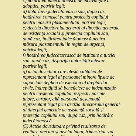
c) hotărârea judecătorească de încuviinţare a
adopţiei, potrivit legii;
d) hotărârea judecătorească sau, după caz,
hotărârea comisiei pentru protecţia copilului
pentru măsura plasamentului, potrivit legii;
e) decizia directorului general al direcţiei generale
de asistenţă socială şi protecţia copilului sau,
după caz, hotărârea judecătorească pentru
măsura plasamentului în regim de urgenţă,
potrivit legii;
f) hotărârea judecătorească de instituire a tutelei
sau, după caz, dispoziţia autorităţii tutelare,
potrivit legii;
g) actul doveditor care atestă calitatea de
reprezentant legal al persoanei minore lipsite de
capacitate deplină de exerciţiu al drepturilor
civile, îndreptăţită să beneficieze de indemnizaţie
pentru creşterea copilului, respectiv părinte,
tutore, curator, altă persoană desemnată
reprezentant legal prin decizia directorului general
al direcţiei generale de asistenţă socială şi
protecţia copilului sau, după caz, prin hotărâre
judecătorească.
(5) Actele doveditoare privind realizarea de
venituri, precum şi nivelul lunar, trimestrial sau