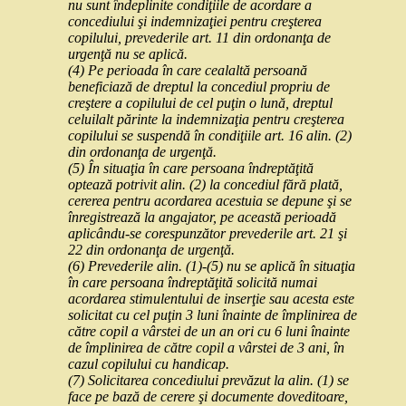
nu sunt îndeplinite condiţiile de acordare a
concediului şi indemnizaţiei pentru creşterea
copilului, prevederile art. 11 din ordonanţa de
urgenţă nu se aplică.
(4) Pe perioada în care cealaltă persoană
beneficiază de dreptul la concediul propriu de
creştere a copilului de cel puţin o lună, dreptul
celuilalt părinte la indemnizaţia pentru creşterea
copilului se suspendă în condiţiile art. 16 alin. (2)
din ordonanţa de urgenţă.
(5) În situaţia în care persoana îndreptăţită
optează potrivit alin. (2) la concediul fără plată,
cererea pentru acordarea acestuia se depune şi se
înregistrează la angajator, pe această perioadă
aplicându-se corespunzător prevederile art. 21 şi
22 din ordonanţa de urgenţă.
(6) Prevederile alin. (1)-(5) nu se aplică în situaţia
în care persoana îndreptăţită solicită numai
acordarea stimulentului de inserţie sau acesta este
solicitat cu cel puţin 3 luni înainte de împlinirea de
către copil a vârstei de un an ori cu 6 luni înainte
de împlinirea de către copil a vârstei de 3 ani, în
cazul copilului cu handicap.
(7) Solicitarea concediului prevăzut la alin. (1) se
face pe bază de cerere şi documente doveditoare,