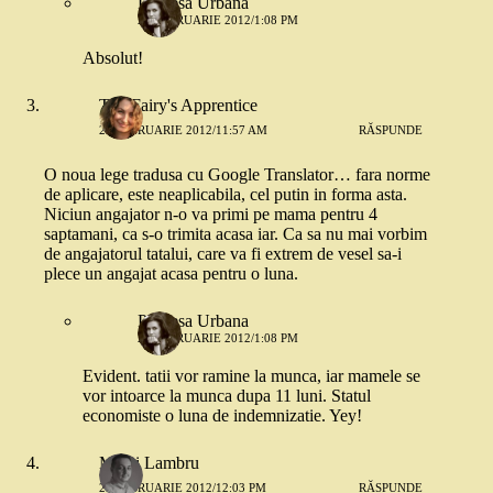
Printesa Urbana
20 FEBRUARIE 2012/1:08 PM
Absolut!
The Fairy's Apprentice
20 FEBRUARIE 2012/11:57 AM
RĂSPUNDE
O noua lege tradusa cu Google Translator… fara norme
de aplicare, este neaplicabila, cel putin in forma asta.
Niciun angajator n-o va primi pe mama pentru 4
saptamani, ca s-o trimita acasa iar. Ca sa nu mai vorbim
de angajatorul tatalui, care va fi extrem de vesel sa-i
plece un angajat acasa pentru o luna.
Printesa Urbana
20 FEBRUARIE 2012/1:08 PM
Evident. tatii vor ramine la munca, iar mamele se
vor intoarce la munca dupa 11 luni. Statul
economiste o luna de indemnizatie. Yey!
Mihai Lambru
20 FEBRUARIE 2012/12:03 PM
RĂSPUNDE