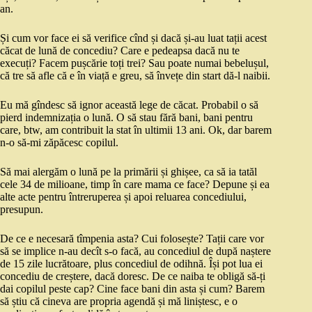
an.
Și cum vor face ei să verifice cînd și dacă și-au luat tații acest
căcat de lună de concediu? Care e pedeapsa dacă nu te
execuți? Facem pușcărie toți trei? Sau poate numai bebelușul,
că tre să afle că e în viață e greu, să învețe din start dă-l naibii.
Eu mă gîndesc să ignor această lege de căcat. Probabil o să
pierd indemnizația o lună. O să stau fără bani, bani pentru
care, btw, am contribuit la stat în ultimii 13 ani. Ok, dar barem
n-o să-mi zăpăcesc copilul.
Să mai alergăm o lună pe la primării și ghișee, ca să ia tatăl
cele 34 de milioane, timp în care mama ce face? Depune și ea
alte acte pentru întreruperea și apoi reluarea concediului,
presupun.
De ce e necesară tîmpenia asta? Cui folosește? Tații care vor
să se implice n-au decît s-o facă, au concediul de după naștere
de 15 zile lucrătoare, plus concediul de odihnă. Își pot lua ei
concediu de creștere, dacă doresc. De ce naiba te obligă să-ți
dai copilul peste cap? Cine face bani din asta și cum? Barem
să știu că cineva are propria agendă și mă liniștesc, e o