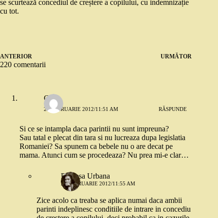
se scurtează concediul de creștere a copilului, cu indemnizație
cu tot.
ANTERIOR
URMĂTOR
220 comentarii
C.
20 FEBRUARIE 2012/11:51 AM
RĂSPUNDE
Si ce se intampla daca parintii nu sunt impreuna?
Sau tatal e plecat din tara si nu lucreaza dupa legislatia
Romaniei? Sa spunem ca bebele nu o are decat pe
mama. Atunci cum se procedeaza? Nu prea mi-e clar…
Printesa Urbana
20 FEBRUARIE 2012/11:55 AM
Zice acolo ca treaba se aplica numai daca ambii
parinti indeplinesc conditiile de intrare in concediu
de crestere a copilului, deci probabil ca in cazurile