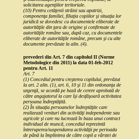
solicitarea agenţiilor teritoriale.
(10) Pentru cetăţenii străini sau apatrizi,
componenţa familiei, filiaţia copiilor şi situaţia lor
juridică se dovedesc cu documentele eliberate de
autorităţile din ţara de origine şi confirmate de
autorităţile române sau, după caz, cu documentele
eliberate de autorităţile române, precum şi cu alte
documente prevăzute la alin. (4).
prevederi din Art. 7 din capitolul II (Norme
Metodologice din 2011) la data 01-feb-2012
pentru Art. 11
Art. 7
(1) Concediul pentru creşterea copilului, prevăzut
la art. 2 alin. (1), art. 6, 10 şi 11 din ordonanţa de
urgenţă, se acordă pe bază de cerere aprobată de
către angajatorul la care îşi desfăşoară activitatea
persoana îndreptăţită.
(2) În situaţia persoanelor îndreptăţite care
realizează venituri din activităţi independente sau
agricole şi care nu lucrează în baza unui contract
individual de muncă, concediul reprezintă
întreruperea/suspendarea activităţii pe perioada
de până la împlinirea de către copil a vârstei de