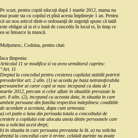
Pe scurt, pentru copiii născuți după 1 martie 2012, mama nu
mai poate sta cu copilul ei pînă acesta împlinește 1 an. Pentru
că un nou articol dintr-o ordonanță de urgență spune că tatăl
este obligat să ia el o lună de concediu în locul ei, în timp ce
ea se întoarce la muncă.
Mulțumesc, Codrina, pentru citat:
Iaca tîmpenia:
Articolul 11 se modifica si va avea următorul cuprins:
“Art. 11
Dreptul la concediul pentru cresterea copilului stabilit potrivit
prevederilor art. 2 alin. (1) se acorda pe baza netransferabila
persoanelor ai caror copii se nasc incepand cu data de 1
martie 2012, precum si celor aflate in situatiile prevazute la
art. 8 alin. (2), incepand cu aceasta data, in situatia in care
ambele persoane din familia respectiva indeplinesc conditiile
de acordare a acestuia, dupa cum urmeaza:
a) cel putin o luna din perioada totala a concediului de
crestere a copilului este alocata uneia dintre persoanele care
nu a solicitat acest drept;
b) in situatia in care persoana prevazuta la lit. a) nu solicita
dreptul la concediul care ii revine, celalalt parinte nu poate