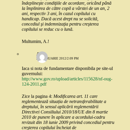
îndeplineşte condiţiile de acordare, oricând până
la împlinirea de către copil a vârstei de un an, 2
ani, respectiv 3 ani, în cazul copilului cu
handicap. Dacă acest drept nu se solicită,
concediul şi indemnizaţia pentru creşterea
copilului se reduc cu o lună.
Multumim, A.!
A.
20 FEBRUARIE 2012/2:09 PM
Iaca si nota de fundamentare disponibila pe site-ul
guvernului:
http://www.gov.ro/upload/articles/115628/nf-oug-
124-2011.pdf
Zice la pagina 4:
Modificarea art. 11 care
reglementează situația de netransferabilitate a
dreptului, în sensul aplicării reglementării
Directivei Consiliului 2010/18/UE din 8 martie
2010 de punere în aplicare a acordului-cadru
revizuit din 18 iunie 2009 privind concediul pentru
creşterea copilului încheiat de