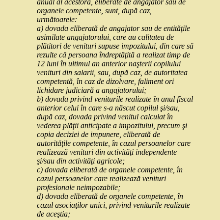
anual al acestora, eliberate de angajator sau de
organele competente, sunt, după caz,
următoarele:
a) dovada eliberată de angajator sau de entităţile
asimilate angajatorului, care au calitatea de
plătitori de venituri supuse impozitului, din care să
rezulte că persoana îndreptăţită a realizat timp de
12 luni în ultimul an anterior naşterii copilului
venituri din salarii, sau, după caz, de autoritatea
competentă, în caz de dizolvare, faliment ori
lichidare judiciară a angajatorului;
b) dovada privind veniturile realizate în anul fiscal
anterior celui în care s-a născut copilul şi/sau,
după caz, dovada privind venitul calculat în
vederea plăţii anticipate a impozitului, precum şi
copia deciziei de impunere, eliberată de
autorităţile competente, în cazul persoanelor care
realizează venituri din activităţi independente
şi/sau din activităţi agricole;
c) dovada eliberată de organele competente, în
cazul persoanelor care realizează venituri
profesionale neimpozabile;
d) dovada eliberată de organele competente, în
cazul asociaţilor unici, privind veniturile realizate
de aceştia;