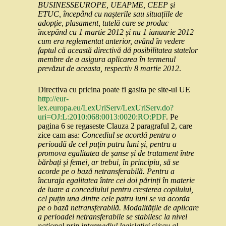
BUSINESSEUROPE, UEAPME, CEEP şi
ETUC, începând cu nașterile sau situațiile de
adopție, plasament, tutelă care se produc
începând cu 1 martie 2012 și nu 1 ianuarie 2012
cum era reglementat anterior, având în vedere
faptul că această directivă dă posibilitatea statelor
membre de a asigura aplicarea în termenul
prevăzut de aceasta, respectiv 8 martie 2012
.
Directiva cu pricina poate fi gasita pe site-ul UE
http://eur-
lex.europa.eu/LexUriServ/LexUriServ.do?
uri=OJ:L:2010:068:0013:0020:RO:PDF
. Pe
pagina 6 se regaseste Clauza 2 paragraful 2, care
zice cam asa:
Concediul se acordă pentru o
perioadă de cel puțin patru luni și, pentru a
promova egalitatea de șanse și de tratament între
bărbați și femei, ar trebui, în principiu, să se
acorde pe o bază netransferabilă. Pentru a
încuraja egalitatea între cei doi părinți în materie
de luare a concediului pentru creșterea copilului,
cel puțin una dintre cele patru luni se va acorda
pe o bază netransferabilă. Modalitățile de aplicare
a perioadei netransferabile se stabilesc la nivel
național prin intermediul legislației și/sau al