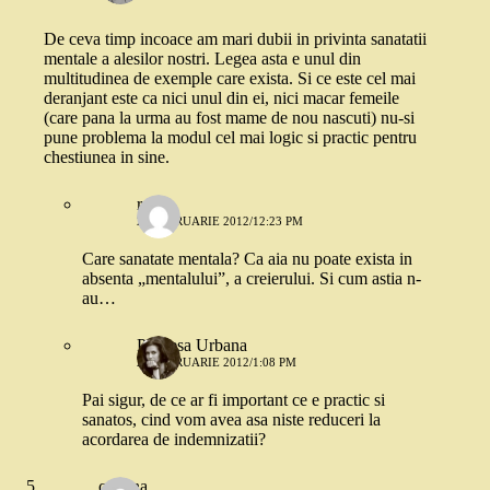
De ceva timp incoace am mari dubii in privinta sanatatii
mentale a alesilor nostri. Legea asta e unul din
multitudinea de exemple care exista. Si ce este cel mai
deranjant este ca nici unul din ei, nici macar femeile
(care pana la urma au fost mame de nou nascuti) nu-si
pune problema la modul cel mai logic si practic pentru
chestiunea in sine.
ralu'
20 FEBRUARIE 2012/12:23 PM
Care sanatate mentala? Ca aia nu poate exista in
absenta „mentalului”, a creierului. Si cum astia n-
au…
Printesa Urbana
20 FEBRUARIE 2012/1:08 PM
Pai sigur, de ce ar fi important ce e practic si
sanatos, cind vom avea asa niste reduceri la
acordarea de indemnizatii?
cristina