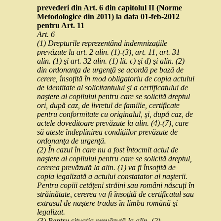
prevederi din Art. 6 din capitolul II (Norme
Metodologice din 2011) la data 01-feb-2012
pentru Art. 11
Art. 6
(1) Drepturile reprezentând indemnizaţiile
prevăzute la art. 2 alin. (1)-(3), art. 11, art. 31
alin. (1) şi art. 32 alin. (1) lit. c) şi d) şi alin. (2)
din ordonanţa de urgenţă se acordă pe bază de
cerere, însoţită în mod obligatoriu de copia actului
de identitate al solicitantului şi a certificatului de
naştere al copilului pentru care se solicită dreptul
ori, după caz, de livretul de familie, certificate
pentru conformitate cu originalul, şi, după caz, de
actele doveditoare prevăzute la alin. (4)-(7), care
să ateste îndeplinirea condiţiilor prevăzute de
ordonanţa de urgenţă.
(2) În cazul în care nu a fost întocmit actul de
naştere al copilului pentru care se solicită dreptul,
cererea prevăzută la alin. (1) va fi însoţită de
copia legalizată a actului constatator al naşterii.
Pentru copiii cetăţeni străini sau români născuţi în
străinătate, cererea va fi însoţită de certificatul sau
extrasul de naştere tradus în limba română şi
legalizat.
(3) Pentru situaţia prevăzută la alin. (2),