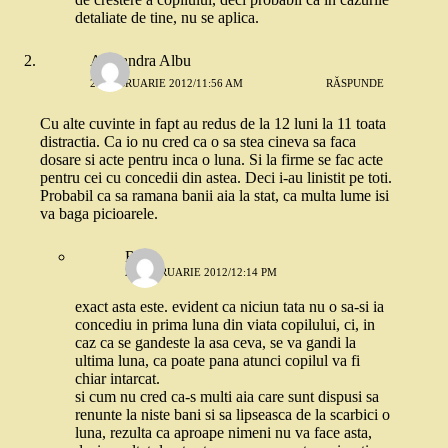
detaliate de tine, nu se aplica.
Alexandra Albu
20 FEBRUARIE 2012/11:56 AM
RĂSPUNDE
Cu alte cuvinte in fapt au redus de la 12 luni la 11 toata
distractia. Ca io nu cred ca o sa stea cineva sa faca
dosare si acte pentru inca o luna. Si la firme se fac acte
pentru cei cu concedii din astea. Deci i-au linistit pe toti.
Probabil ca sa ramana banii aia la stat, ca multa lume isi
va baga picioarele.
Robo
20 FEBRUARIE 2012/12:14 PM
exact asta este. evident ca niciun tata nu o sa-si ia
concediu in prima luna din viata copilului, ci, in
caz ca se gandeste la asa ceva, se va gandi la
ultima luna, ca poate pana atunci copilul va fi
chiar intarcat.
si cum nu cred ca-s multi aia care sunt dispusi sa
renunte la niste bani si sa lipseasca de la scarbici o
luna, rezulta ca aproape nimeni nu va face asta,