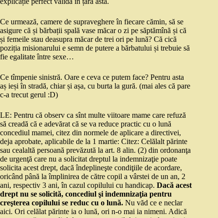
explicație perfect validă în țara asta.
Ce urmează, camere de supraveghere în fiecare cămin, să se
asigure că și bărbații spală vase măcar o zi pe săptămînă și că
și femeile stau deasupra măcar de trei ori pe lună? Că cică
poziția misionarului e semn de putere a bărbatului și trebuie să
fie egalitate între sexe…
Ce tîmpenie sinistră. Oare e ceva ce putem face? Pentru asta
aș ieși în stradă, chiar și așa, cu burta la gură. (mai ales că pare
c-a trecut gerul :D)
LE: Pentru că observ ca sînt multe viitoare mame care refuză
să creadă că e adevărat că se va reduce practic cu o lună
concediul mamei, citez din normele de aplicare a directivei,
deja aprobate, aplicabile de la 1 martie: Citez: Celălalt părinte
sau cealaltă persoană prevăzută la art. 8 alin. (2) din ordonanţa
de urgenţă care nu a solicitat dreptul la indemnizaţie poate
solicita acest drept, dacă îndeplineşte condiţiile de acordare,
oricând până la împlinirea de către copil a vârstei de un an, 2
ani, respectiv 3 ani, în cazul copilului cu handicap.
Dacă acest
drept nu se solicită, concediul şi indemnizaţia pentru
creşterea copilului se reduc cu o lună.
Nu văd ce e neclar
aici. Ori celălat părinte ia o lună, ori n-o mai ia nimeni. Adică