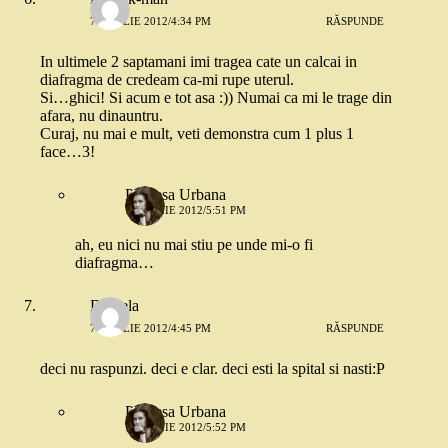
7 APRILIE 2012/4:34 PM
RĂSPUNDE
In ultimele 2 saptamani imi tragea cate un calcai in
diafragma de credeam ca-mi rupe uterul.
Si…ghici! Si acum e tot asa :)) Numai ca mi le trage din
afara, nu dinauntru.
Curaj, nu mai e mult, veti demonstra cum 1 plus 1
face…3!
Printesa Urbana
7 APRILIE 2012/5:51 PM
ah, eu nici nu mai stiu pe unde mi-o fi
diafragma…
Daniela
7 APRILIE 2012/4:45 PM
RĂSPUNDE
deci nu raspunzi. deci e clar. deci esti la spital si nasti:P
Printesa Urbana
7 APRILIE 2012/5:52 PM