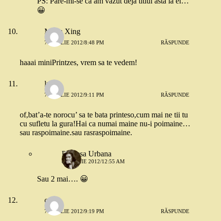
PS: Pare-mi-se ca am vazut deja titlul asta la ei…
😀
Maria Xing
7 APRILIE 2012/8:48 PM
RĂSPUNDE
haaai miniPrintzes, vrem sa te vedem!
luiza
7 APRILIE 2012/9:11 PM
RĂSPUNDE
of,bat’a-te norocu’ sa te bata printeso,cum mai ne tii tu
cu sufletu la gura!Hai ca numai maine nu-i poimaine…
sau raspoimaine.sau rasraspoimaine.
Printesa Urbana
8 APRILIE 2012/12:55 AM
Sau 2 mai…. 😀
oq
7 APRILIE 2012/9:19 PM
RĂSPUNDE