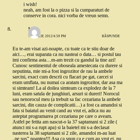
i wish!
neah, am fost la o pizza si la cumparaturi de
conserve in cora. nici vorba de vreun semn.
Milly
7 APRILIE 2012/4:59 PM
RĂSPUNDE
Eu te-am visat azi-noapte, cu toate ca te stiu doar de
aici…, erai suparata ca nu nasteai o data… si postul tau
imi confirma asta…m-am trezit cu gandul la tine azi!
Cunosc sentimentul de oboseala amestecata cu durere si
neputinta, mie mi-a fost ingrozitor de rau la ambele
sarcini, exact cum descrii cu flacari pe gat, carcei si
eram umflata, nu numai ca aratam ingrozitor, dar asa ma
si simteam! La al doilea simteam ca explodez de la 7
luni, eram satula de junghiuri, arsuri si dureri! Norocul
sau nenorocul meu (a trebuit sa fac cezariana la ambele
sarcini, din cauza de complicatii…) a fost ca amandoi si
fata si baiatul au venit cand au vrut ei, adica nu au
asteptat programarea pt cezariana pe care o aveam.
Astfel pe fetita am nascut-o la 37 saptamani si 2 zile (
atunci mi s-a rupt apa) si la baietel mi s-a declasat
nasterea la 38 saptamani si 2 zile, amandoi m-au luat
„pe sus” noaptea!!! Asa ca spun ca e cum au vrut ei, nu