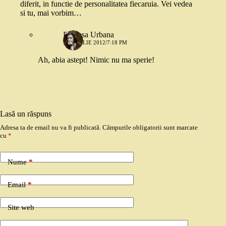
diferit, in functie de personalitatea fiecaruia. Vei vedea
si tu, mai vorbim…
Printesa Urbana
10 APRILIE 2012/7:18 PM
Ah, abia astept! Nimic nu ma sperie!
Lasă un răspuns
Adresa ta de email nu va fi publicată.
Câmpurile obligatorii sunt marcate
cu
*
Nume
*
Email
*
Site web