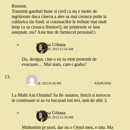
Bonsoir,
Transmit ganduri bune si cred ca nu e motiv de
ingrijorare daca cineva a ales sa mai creasca putin la
caldurica (in fond, si cozonacilor le trebuie mai mult
timp ca sa creasca frumos!), iar printesele se lasa
asteptate..nu? Asta tine de farmecul personal:)
Printesa Urbana
8 APRILIE 2012/12:56 AM
Da, desigur, cine-s eu sa emit pretentii de
evacuare… Mai stam, care-i graba?
.
7 APRILIE 2012/9:58 PM
RĂSPUNDE
La Multi Ani Omului! Sa fie sanatos, fericit si norocos
in continuare si sa va bucurati toti trei, unii de altii :).
Printesa Urbana
8 APRILIE 2012/12:56 AM
Multumim pt urari, dar nu e Omul meu, e tata. Ma