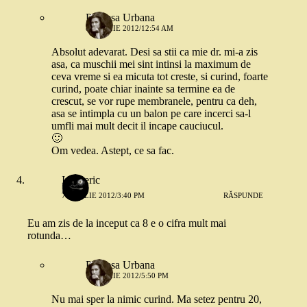
Printesa Urbana
8 APRILIE 2012/12:54 AM
Absolut adevarat. Desi sa stii ca mie dr. mi-a zis
asa, ca muschii mei sint intinsi la maximum de
ceva vreme si ea micuta tot creste, si curind, foarte
curind, poate chiar inainte sa termine ea de
crescut, se vor rupe membranele, pentru ca deh,
asa se intimpla cu un balon pe care incerci sa-l
umfli mai mult decit il incape cauciucul.
🙂
Om vedea. Astept, ce sa fac.
Intuneric
7 APRILIE 2012/3:40 PM
RĂSPUNDE
Eu am zis de la inceput ca 8 e o cifra mult mai
rotunda…
Printesa Urbana
7 APRILIE 2012/5:50 PM
Nu mai sper la nimic curind. Ma setez pentru 20,