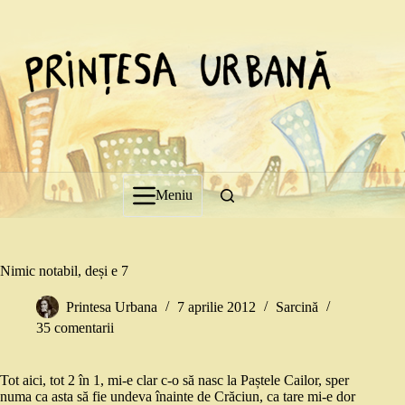
Sari
la
conținut
Meniu
Nimic notabil, deși e 7
Printesa Urbana
7 aprilie 2012
Sarcină
35 comentarii
Tot aici, tot 2 în 1, mi-e clar c-o să nasc la Paștele Cailor, sper
numa ca asta să fie undeva înainte de Crăciun, ca tare mi-e dor