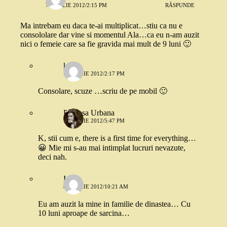
7 APRILIE 2012/2:15 PM
RĂSPUNDE
Ma intrebam eu daca te-ai multiplicat…stiu ca nu e
consololare dar vine si momentul Ala…ca eu n-am auzit
nici o femeie care sa fie gravida mai mult de 9 luni 🙂
k.
7 APRILIE 2012/2:17 PM
Consolare, scuze …scriu de pe mobil 🙂
Printesa Urbana
7 APRILIE 2012/5:47 PM
K, stii cum e, there is a first time for everything…
😀 Mie mi s-au mai intimplat lucruri nevazute,
deci nah.
Iuli
8 APRILIE 2012/10:21 AM
Eu am auzit la mine in familie de dinastea… Cu
10 luni aproape de sarcina…