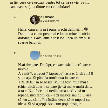
sa fie, ceea ce e grozav pentru tot ce va sa vie. Sa fiti
sanatoase si (una dintre voi) cu rabdare!
Printesa Urbana
7 APRILIE 2012/5:49 PM
Haha, cum ar fi sa-i puna urechi delfinei… 😀
Da, numa ca nu prea mai e loc in mine de nicio
dolofanie. Gata, atita a fost loc. Inca un cm si se
sparge balonul.
frmshk
7 APRILIE 2012/10:26 PM
N-ai dreptate. De fapt, e exact atâta loc cât are ea
nevoie.
A venit 7, a trecut 7 (aproape), asta e. O să vină 8
și tot așa. Și până la urmă ziua în care ea
TREBUIE să se nască. Mult a fost, mult mai e
(chiar dacă doar ți se pare ție că mai e mult) dar…
asta e. N-o face nici nerăbdarea ta să vină mai
repede, nici faptul că 7 e zi magică sau nu… așa
că, eu zic că nu îți rămâne decât să te împaci cu
ideea. Și să aștepți. Așa cum poți, desigur.