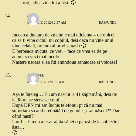
rog, adica ziua lui a fost. 🙂
doina
8 APRILIE 2012/12:57 AM
RĂSPUNDE
Incearca tinctura de zmeur, e mai eficienta – de obicei
ca sa-ti vina ciclul, nu copilul, desi daca nu vine unul
vine celalalt, oricum ai privi situatia 🙂
E berbeaca micuta, ce vrei – face ce vrea ea de pe
acum, sa vezi mai incolo…
Nastere usoara si sa fiti amindoua sanatoase si voioase!
Andreea
8 APRILIE 2012/1:05 AM
RĂSPUNDE
Așa te înțeleg… Eu am născut la 41 săptămâni, deși de
la 38 mi se ștersese colul….
După DPN mi-am închis telefonul pt că nu mai
suportam sa aud cretinătăți de genul : „n-ai născut?? Dar
când naști?”
Uuuf… Cred ca te-ar ajuta să iei o pauză de la subiectul
ăsta…
🙂