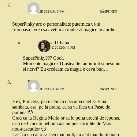
nana
7 APRILIE 2012/2:19 PM
RĂSPUNDE
SuperPinky are o personalitate puternica 🙂 si
frumoasa.. vrea sa aveti mai multe zi magice in aprilie.
Printesa Urbana
7 APRILIE 2012/5:48 PM
SuperPinky??? Cool.
Momente magice? D-astea de rau infinit si nesomn
si nervi? Eu credeam ca magia e ceva bun…
Elena
7 APRILIE 2012/3:30 PM
RĂSPUNDE
Hey, Princess, pai e clar ca o sa aiba chef sa vina
sambata, asa, pe la pranz, ca sa va faca un Paste de
pomina 🙂
Cred ca la Regina Maria or sa le puna urechi de iepuras,
caci de Craciun nebunii aia au pus caciulite de Mos
nou-nascutilor 🙂
Las’ ca cu cat o sa stea mai mult, cu atat mai dolofana o