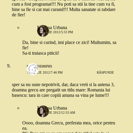
cum a fost programat!!! Nu poti sa stii la tine cum va fi,
bine sa fie si cat mai curand!!! Multa sanatate si rabdare
de fier!
Printesa Urbana
7 APRILIE 2012/5:53 PM
Da, bine si curind, imi place ce zici! Multumim, sa
fie!
Sa-ti traiasca piticii!
ciufutozaurus
7 APRILIE 2012/7:46 PM
RĂSPUNDE
sper sa nu sune nepotrivit, dar, daca vreti si la antena 3,
doamna grecu are pregatit un titlu mare: Romania lui
basescu: tara in care copiii amana sa vina pe lume!!!
Printesa Urbana
8 APRILIE 2012/12:55 AM
Oooo, doamna Grecu, preferata mea, orice pentru
ea.