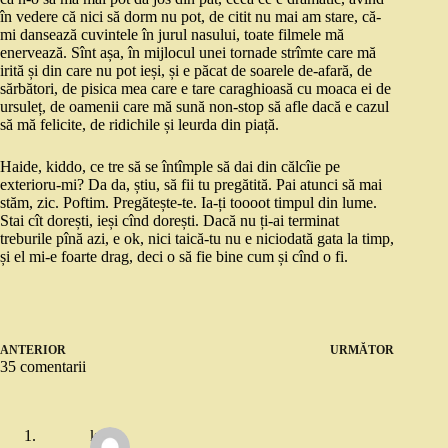
în vedere că nici să dorm nu pot, de citit nu mai am stare, că-
mi dansează cuvintele în jurul nasului, toate filmele mă
enervează. Sînt așa, în mijlocul unei tornade strîmte care mă
irită și din care nu pot ieși, și e păcat de soarele de-afară, de
sărbători, de pisica mea care e tare caraghioasă cu moaca ei de
ursuleț, de oamenii care mă sună non-stop să afle dacă e cazul
să mă felicite, de ridichile și leurda din piață.
Haide, kiddo, ce tre să se întîmple să dai din călcîie pe
exterioru-mi? Da da, știu, să fii tu pregătită. Pai atunci să mai
stăm, zic. Poftim. Pregătește-te. Ia-ți toooot timpul din lume.
Stai cît dorești, ieși cînd dorești. Dacă nu ți-ai terminat
treburile pînă azi, e ok, nici taică-tu nu e niciodată gata la timp,
și el mi-e foarte drag, deci o să fie bine cum și cînd o fi.
ANTERIOR
URMĂTOR
35 comentarii
k.