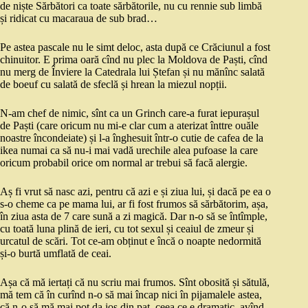
de niște Sărbători ca toate sărbătorile, nu cu rennie sub limbă
și ridicat cu macaraua de sub brad…
Pe astea pascale nu le simt deloc, asta după ce Crăciunul a fost
chinuitor. E prima oară cînd nu plec la Moldova de Paști, cînd
nu merg de Înviere la Catedrala lui Ștefan și nu mănînc salată
de boeuf cu salată de sfeclă și hrean la miezul nopții.
N-am chef de nimic, sînt ca un Grinch care-a furat iepurașul
de Paști (care oricum nu mi-e clar cum a aterizat înttre ouăle
noastre încondeiate) și l-a înghesuit într-o cutie de cafea de la
ikea numai ca să nu-i mai vadă urechile alea pufoase la care
oricum probabil orice om normal ar trebui să facă alergie.
Aș fi vrut să nasc azi, pentru că azi e și ziua lui, și dacă pe ea o
s-o cheme ca pe mama lui, ar fi fost frumos să sărbătorim, așa,
în ziua asta de 7 care sună a zi magică. Dar n-o să se întîmple,
cu toată luna plină de ieri, cu tot sexul și ceaiul de zmeur și
urcatul de scări. Tot ce-am obținut e încă o noapte nedormită
și-o burtă umflată de ceai.
Așa că mă iertați că nu scriu mai frumos. Sînt obosită și sătulă,
mă tem că în curînd n-o să mai încap nici în pijamalele astea,
că n-o să mă mai pot da jos din pat, ceea ce e dramatic, avînd