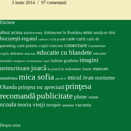
3 iunie 2014
97 comentarii
Etichete
abuz
acasa
amor
Adolescent în România
analyze this
adolescenta
bucureşti-regatul
carte
carti
carti de
ca la școală
cadouri
conectare
carti pentru copii
concurs
parenting
Coronavirus
educatie cu blandete
educatie
cuplu
delicatese
depresie
imagini
fashion
gradinita
sexuala
emigrare
evenimente copii
joacă
nemuritoare
mancare
la joacă în străinătate
limite
mica sofia
micul ivan
nocturne
sanatoasa
micul iv
prinţesa
Olanda
prinţesa nu apreciază
publicitate
recomandă
pîntec
retete
scoala
teoria vieţii
terapie
vacanta
umanitar
Despre mine