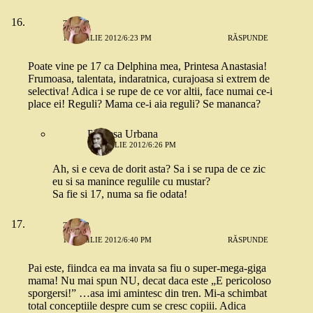
zarina
10 APRILIE 2012/6:23 PM
RĂSPUNDE
Poate vine pe 17 ca Delphina mea, Printesa Anastasia!
Frumoasa, talentata, indaratnica, curajoasa si extrem de
selectiva! Adica i se rupe de ce vor altii, face numai ce-i
place ei! Reguli? Mama ce-i aia reguli? Se mananca?
Printesa Urbana
10 APRILIE 2012/6:26 PM
Ah, si e ceva de dorit asta? Sa i se rupa de ce zic
eu si sa manince regulile cu mustar?
Sa fie si 17, numa sa fie odata!
zarina
10 APRILIE 2012/6:40 PM
RĂSPUNDE
Pai este, fiindca ea ma invata sa fiu o super-mega-giga
mama! Nu mai spun NU, decat daca este „E pericoloso
sporgersi!” …asa imi amintesc din tren. Mi-a schimbat
total conceptiile despre cum se cresc copiii. Adica