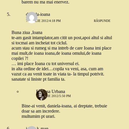
barem nu ma mai enervez.
daniela-ioana
7 APRILIE 2012/4:18 PM
RĂSPUNDE
Buna ziua ,Ioana
te-am gasit intamplator,am citit un post,apoi altul si altul
si tocmai am incheiat tot ciclul.
acum stau si rumeg si ma intreb de care Ioana imi place
mai mult,de ioana ioana,de ioana omului,de ioana
copilei ?!
… imi place Ioana cu tot universul ei.
in alta ordine de idei…copila va veni, asa, cum am
vazut ca au venit toate in viata ta- la timpul potrivit.
sanatate si liniste pt familia ta.
Printesa Urbana
7 APRILIE 2012/5:50 PM
Bine-ai venit, daniela-ioana, ai dreptate, trebuie
doar sa am incredere.
multumim pt urari.
ioana k-man