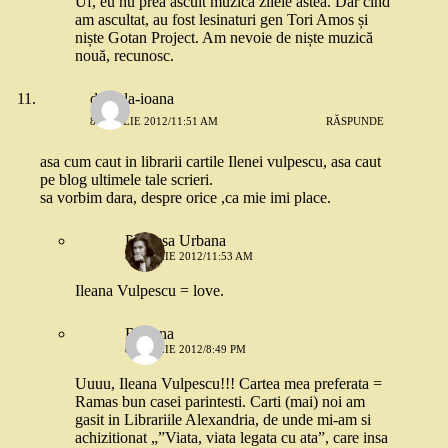
Uf, eu nu prea ascult muzica zilele astea. Dar cind
am ascultat, au fost lesinaturi gen Tori Amos și
niște Gotan Project. Am nevoie de niște muzică
nouă, recunosc.
daniela-ioana
8 APRILIE 2012/11:51 AM
RĂSPUNDE
asa cum caut in librarii cartile Ilenei vulpescu, asa caut
pe blog ultimele tale scrieri.
sa vorbim dara, despre orice ,ca mie imi place.
Printesa Urbana
8 APRILIE 2012/11:53 AM
Ileana Vulpescu = love.
Roxana
8 APRILIE 2012/8:49 PM
Uuuu, Ileana Vulpescu!!! Cartea mea preferata =
Ramas bun casei parintesti. Carti (mai) noi am
gasit in Librariile Alexandria, de unde mi-am si
achizitionat „”Viata, viata legata cu ata”, care insa