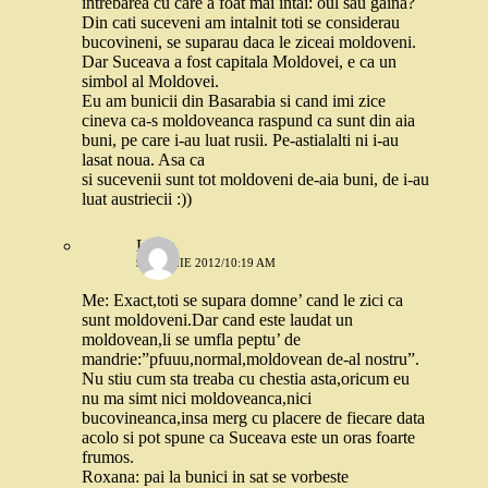
intrebarea cu care a foat mai intai: oul sau gaina?
Din cati suceveni am intalnit toti se considerau
bucovineni, se suparau daca le ziceai moldoveni.
Dar Suceava a fost capitala Moldovei, e ca un
simbol al Moldovei.
Eu am bunicii din Basarabia si cand imi zice
cineva ca-s moldoveanca raspund ca sunt din aia
buni, pe care i-au luat rusii. Pe-astialalti ni i-au
lasat noua. Asa ca
si sucevenii sunt tot moldoveni de-aia buni, de i-au
luat austriecii :))
Luiza
9 APRILIE 2012/10:19 AM
Me: Exact,toti se supara domne’ cand le zici ca
sunt moldoveni.Dar cand este laudat un
moldovean,li se umfla peptu’ de
mandrie:”pfuuu,normal,moldovean de-al nostru”.
Nu stiu cum sta treaba cu chestia asta,oricum eu
nu ma simt nici moldoveanca,nici
bucovineanca,insa merg cu placere de fiecare data
acolo si pot spune ca Suceava este un oras foarte
frumos.
Roxana: pai la bunici in sat se vorbeste