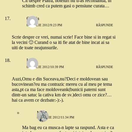
Cit despre Piatra, hoteluri nu ti-as recomanda, in
schimb cred ca putem gasi o pensiune curata…
Omnia
8 APRILIE 2012/9:23 PM
RĂSPUNDE
Scrie despre ce vrei, numai scrie! Face bine si in regat si
la vecini 🙂 Curand o sa iti fie atat de bine incat ai sa
uiti de toate neajunsurile.
Luiza
8 APRILIE 2012/10:39 PM
RĂSPUNDE
Auzi,Omu e din Suceava,nu?Deci e moldovean sau
bucovinean?eu ma contrazic mereu cu al meu pe tema
asta,pt ca ma face moldoveank(bunicii paterni sunt
dintr-un satuc la cativa km de sv.)deci omu ce zice?…
hai ca avem ce dezbate:-):-).
Me
8 APRILIE 2012/11:34 PM
Ma bag eu ca musca-n lapte sa raspund. Asta e ca