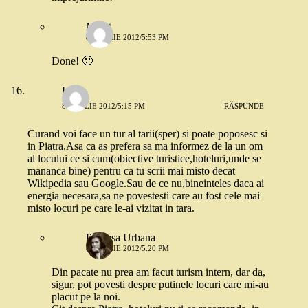
Merat
8 APRILIE 2012/5:53 PM
Done! 🙂
Luiza
8 APRILIE 2012/5:15 PM
RĂSPUNDE
Curand voi face un tur al tarii(sper) si poate poposesc si
in Piatra.Asa ca as prefera sa ma informez de la un om
al locului ce si cum(obiective turistice,hoteluri,unde se
mananca bine) pentru ca tu scrii mai misto decat
Wikipedia sau Google.Sau de ce nu,bineinteles daca ai
energia necesara,sa ne povestesti care au fost cele mai
misto locuri pe care le-ai vizitat in tara.
Printesa Urbana
8 APRILIE 2012/5:20 PM
Din pacate nu prea am facut turism intern, dar da,
sigur, pot povesti despre putinele locuri care mi-au
placut pe la noi.