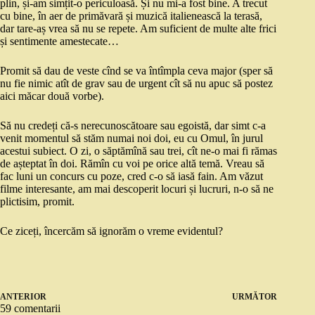
plin, și-am simțit-o periculoasă. Și nu mi-a fost bine. A trecut
cu bine, în aer de primăvară și muzică italienească la terasă,
dar tare-aș vrea să nu se repete. Am suficient de multe alte frici
și sentimente amestecate…
Promit să dau de veste cînd se va întîmpla ceva major (sper să
nu fie nimic atît de grav sau de urgent cît să nu apuc să postez
aici măcar două vorbe).
Să nu credeți că-s nerecunoscătoare sau egoistă, dar simt c-a
venit momentul să stăm numai noi doi, eu cu Omul, în jurul
acestui subiect. O zi, o săptămînă sau trei, cît ne-o mai fi rămas
de așteptat în doi. Rămîn cu voi pe orice altă temă. Vreau să
fac luni un concurs cu poze, cred c-o să iasă fain. Am văzut
filme interesante, am mai descoperit locuri și lucruri, n-o să ne
plictisim, promit.
Ce ziceți, încercăm să ignorăm o vreme evidentul?
ANTERIOR
URMĂTOR
59 comentarii