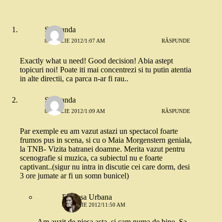
Smaranda
8 APRILIE 2012/1:07 AM
RĂSPUNDE
Exactly what u need! Good decision! Abia astept
topicuri noi! Poate iti mai concentrezi si tu putin atentia
in alte directii, ca parca n-ar fi rau..
Smaranda
8 APRILIE 2012/1:09 AM
RĂSPUNDE
Par exemple eu am vazut astazi un spectacol foarte
frumos pus in scena, si cu o Maia Morgenstern geniala,
la TNB- Vizita batranei doamne. Merita vazut pentru
scenografie si muzica, ca subiectul nu e foarte
captivant..(sigur nu intra in discutie cei care dorm, desi
3 ore jumate ar fi un somn bunicel)
Printesa Urbana
8 APRILIE 2012/11:50 AM
Am auzit de piesa asta, si cam numa de bine. Sa