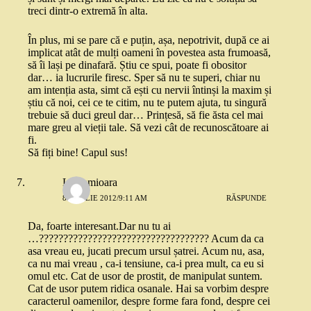
treci dintr-o extremă în alta.
În plus, mi se pare că e puțin, așa, nepotrivit, după ce ai
implicat atât de mulți oameni în povestea asta frumoasă,
să îi lași pe dinafară. Știu ce spui, poate fi obositor
dar… ia lucrurile firesc. Sper să nu te superi, chiar nu
am intenția asta, simt că ești cu nervii întinși la maxim și
știu că noi, cei ce te citim, nu te putem ajuta, tu singură
trebuie să duci greul dar… Prințesă, să fie ăsta cel mai
mare greu al vieții tale. Să vezi cât de recunoscătoare ai
fi.
Să fiți bine! Capul sus!
Lacramioara
8 APRILIE 2012/9:11 AM
RĂSPUNDE
Da, foarte interesant.Dar nu tu ai
…??????????????????????????????????? Acum da ca
asa vreau eu, jucati precum ursul șatrei. Acum nu, asa,
ca nu mai vreau , ca-i tensiune, ca-i prea mult, ca eu si
omul etc. Cat de usor de prostit, de manipulat suntem.
Cat de usor putem ridica osanale. Hai sa vorbim despre
caracterul oamenilor, despre forme fara fond, despre cei