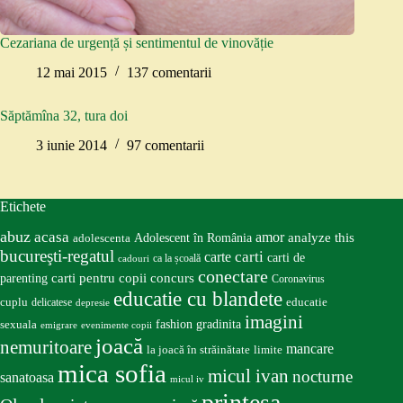
Cezariana de urgență și sentimentul de vinovăție
12 mai 2015
137 comentarii
Săptămîna 32, tura doi
3 iunie 2014
97 comentarii
Etichete
abuz
acasa
amor
Adolescent în România
analyze this
adolescenta
bucureşti-regatul
carte
carti
carti de
ca la școală
cadouri
conectare
carti pentru copii
concurs
parenting
Coronavirus
educatie cu blandete
educatie
cuplu
delicatese
depresie
imagini
fashion
gradinita
sexuala
emigrare
evenimente copii
joacă
nemuritoare
mancare
la joacă în străinătate
limite
mica sofia
micul ivan
nocturne
sanatoasa
micul iv
prinţesa