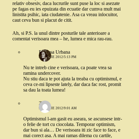
relativ obsesiv, daca lucrurile sunt puse la loc si asezate
pe fagas eu ies epuizata din ecuatie dar cumva mult mai
linistita psihic, iata ciudatenie. Asa ca vreau inlocuitor,
caut ceva bun si placut de citit.
Ah, si P.S. la unul dintre posturile tale anterioare a
comentat verisoara mea – he, lumea e mica rau-rau.
Printesa Urbana
8 APRILIE 2012/5:13 PM
Nu te intreb cine e verisoara, ca poate vrea sa
ramina undercover.
Nu stiu daca te pot ajuta la treaba cu optimismul, e
ceva ce-mi lipseste lately, dar daca fac rost, promit
sa dau la toata lumea!
Zu
9 APRILIE 2012/9:01 AM
Optimismul l-am gasit eu aseara, se ascunsese intr-
o felie de tort cu ciocolata. Temporar optimism,
dar bun si ala… De verisoara iti zic face to face, e
mai corect asa. A mai ramas dilema cu cartile,