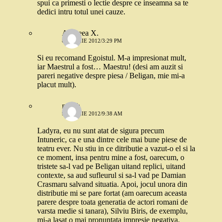
spui ca primesti o lectie despre ce inseamna sa te
dedici intru totul unei cauze.
Andreea X.
8 APRILIE 2012/3:29 PM
Si eu recomand Egoistul. M-a impresionat mult,
iar Maestrul a fost… Maestru! (desi am auzit si
pareri negative despre piesa / Beligan, mie mi-a
placut mult).
nusch
9 APRILIE 2012/9:38 AM
Ladyra, eu nu sunt atat de sigura precum
Intuneric, ca e una dintre cele mai bune piese de
teatru ever. Nu stiu in ce ditributie a vazut-o el si la
ce moment, insa pentru mine a fost, oarecum, o
tristete sa-l vad pe Beligan uitand replici, uitand
contexte, sa aud sufleurul si sa-l vad pe Damian
Crasmaru salvand situatia. Apoi, jocul unora din
distributie mi se pare fortat (am oarecum aceasta
parere despre toata generatia de actori romani de
varsta medie si tanara), Silviu Biris, de exemplu,
mi-a lasat o mai pronuntata impresie negativa.