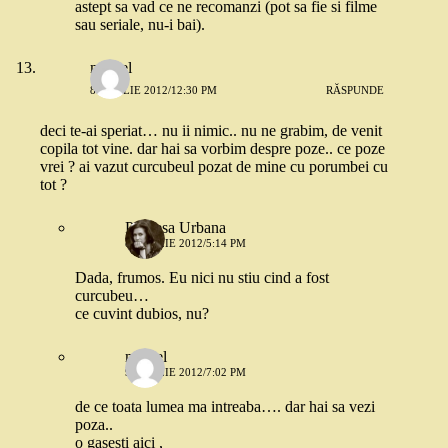
astept sa vad ce ne recomanzi (pot sa fie si filme
sau seriale, nu-i bai).
marcel
8 APRILIE 2012/12:30 PM
RĂSPUNDE
deci te-ai speriat… nu ii nimic.. nu ne grabim, de venit
copila tot vine. dar hai sa vorbim despre poze.. ce poze
vrei ? ai vazut curcubeul pozat de mine cu porumbei cu
tot ?
Printesa Urbana
8 APRILIE 2012/5:14 PM
Dada, frumos. Eu nici nu stiu cind a fost
curcubeu…
ce cuvint dubios, nu?
marcel
9 APRILIE 2012/7:02 PM
de ce toata lumea ma intreaba…. dar hai sa vezi
poza..
o gasesti aici ,