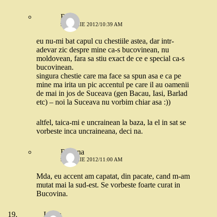
Robo
9 APRILIE 2012/10:39 AM
eu nu-mi bat capul cu chestiile astea, dar intr-
adevar zic despre mine ca-s bucovinean, nu
moldovean, fara sa stiu exact de ce e special ca-s
bucovinean.
singura chestie care ma face sa spun asa e ca pe
mine ma irita un pic accentul pe care il au oamenii
de mai in jos de Suceava (gen Bacau, Iasi, Barlad
etc) – noi la Suceava nu vorbim chiar asa :))
altfel, taica-mi e uncrainean la baza, la el in sat se
vorbeste inca uncraineana, deci na.
Roxana
9 APRILIE 2012/11:00 AM
Mda, eu accent am capatat, din pacate, cand m-am
mutat mai la sud-est. Se vorbeste foarte curat in
Bucovina.
Laura