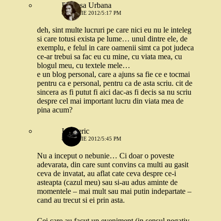
Printesa Urbana
8 APRILIE 2012/5:17 PM
deh, sint multe lucruri pe care nici eu nu le inteleg
si care totusi exista pe lume… unul dintre ele, de
exemplu, e felul in care oamenii simt ca pot judeca
ce-ar trebui sa fac eu cu mine, cu viata mea, cu
blogul meu, cu textele mele…
e un blog personal, care a ajuns sa fie ce e tocmai
pentru ca e personal, pentru ca de asta scriu. cit de
sincera as fi putut fi aici dac-as fi decis sa nu scriu
despre cel mai important lucru din viata mea de
pina acum?
Intuneric
8 APRILIE 2012/5:45 PM
Nu a inceput o nebunie… Ci doar o poveste
adevarata, din care sunt convins ca multi au gasit
ceva de invatat, au aflat cate ceva despre ce-i
asteapta (cazul meu) sau si-au adus aminte de
momentele – mai mult sau mai putin indepartate –
cand au trecut si ei prin asta.
Cei care au facut un eveniment (in sensul negativ