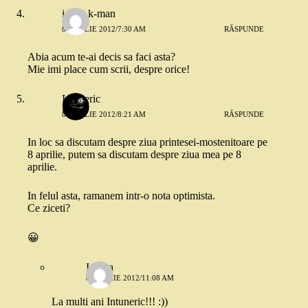
ioana k-man
8 APRILIE 2012/7:30 AM
RĂSPUNDE
Abia acum te-ai decis sa faci asta?
Mie imi place cum scrii, despre orice!
Intuneric
8 APRILIE 2012/8:21 AM
RĂSPUNDE
In loc sa discutam despre ziua printesei-mostenitoare pe
8 aprilie, putem sa discutam despre ziua mea pe 8
aprilie.
In felul asta, ramanem intr-o nota optimista.
Ce ziceti?
😀
Iadyra
8 APRILIE 2012/11:08 AM
La multi ani Intuneric!!! :))