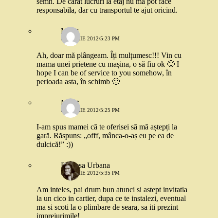
semn. De carat lucruri la etaj nu ma pot face
responsabila, dar cu transportul te ajut oricind.
Merat
8 APRILIE 2012/5:23 PM
Ah, doar mă plângeam. Îți mulțumesc!!! Vin cu
mama unei prietene cu mașina, o să fiu ok 🙂 I
hope I can be of service to you somehow, în
perioada asta, în schimb 🙂
Merat
8 APRILIE 2012/5:25 PM
I-am spus mamei că te oferisei să mă aștepți la
gară. Răspuns: „offf, mânca-o-aș eu pe ea de
dulcică!” :))
Printesa Urbana
8 APRILIE 2012/5:35 PM
Am inteles, pai drum bun atunci si astept invitatia
la un cico in cartier, dupa ce te instalezi, eventual
ma si scoti la o plimbare de seara, sa iti prezint
imprejurimile!