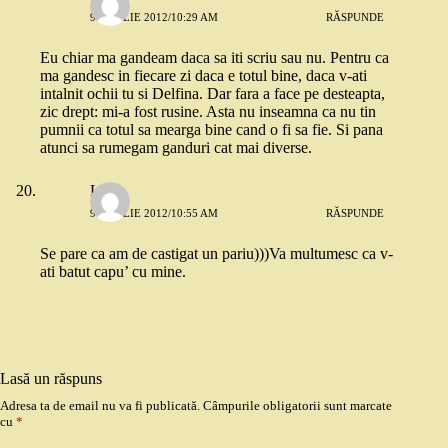
9 APRILIE 2012/10:29 AM
RĂSPUNDE
Eu chiar ma gandeam daca sa iti scriu sau nu. Pentru ca
ma gandesc in fiecare zi daca e totul bine, daca v-ati
intalnit ochii tu si Delfina. Dar fara a face pe desteapta,
zic drept: mi-a fost rusine. Asta nu inseamna ca nu tin
pumnii ca totul sa mearga bine cand o fi sa fie. Si pana
atunci sa rumegam ganduri cat mai diverse.
Luiza
9 APRILIE 2012/10:55 AM
RĂSPUNDE
Se pare ca am de castigat un pariu)))Va multumesc ca v-
ati batut capu’ cu mine.
Lasă un răspuns
Adresa ta de email nu va fi publicată.
Câmpurile obligatorii sunt marcate
cu
*