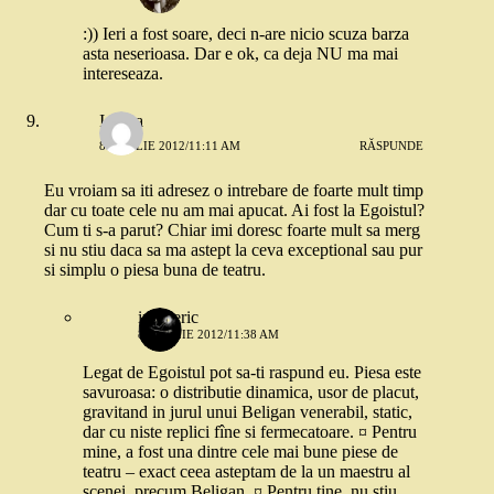
:)) Ieri a fost soare, deci n-are nicio scuza barza
asta neserioasa. Dar e ok, ca deja NU ma mai
intereseaza.
Iadyra
8 APRILIE 2012/11:11 AM
RĂSPUNDE
Eu vroiam sa iti adresez o intrebare de foarte mult timp
dar cu toate cele nu am mai apucat. Ai fost la Egoistul?
Cum ti s-a parut? Chiar imi doresc foarte mult sa merg
si nu stiu daca sa ma astept la ceva exceptional sau pur
si simplu o piesa buna de teatru.
intuneric
8 APRILIE 2012/11:38 AM
Legat de Egoistul pot sa-ti raspund eu. Piesa este
savuroasa: o distributie dinamica, usor de placut,
gravitand in jurul unui Beligan venerabil, static,
dar cu niste replici fîne si fermecatoare. ¤ Pentru
mine, a fost una dintre cele mai bune piese de
teatru – exact ceea asteptam de la un maestru al
scenei, precum Beligan. ¤ Pentru tine, nu stiu…