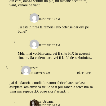
din care, daca-i scuturi un pic, nu ramane decat fum,
vant, vanare de vant.
Iadyra
8 APRILIE 2012/11:10 AM
Tu esti in firea ta femeie? No offense dar esti pe
bune?
k.
8 APRILIE 2012/11:25 AM
Mda, mai vorbim cand vei fi si tu FIX in aceeasi
situatie. Sa vedem daca vei fi la fel de razboinica..
Istraterestra
8 APRILIE 2012/9:27 AM
RĂSPUNDE
pai da. datorita conditiilor atmosferice barza se lasa
asteptata. am auzit ca treuie sa ii pui zahar la fereastra sa
vina mai repede :D. poze zici ? astept…
Printesa Urbana
8 APRILIE 2012/11:51 AM