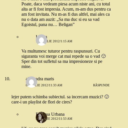
Poate, daca vedeam piesa acum niste ani, cu totul
alta ar fi fost impresia. Acum, m-am dus pentru ca
am fost invitata. Nu m-as fi dus altfel, mai ales ca
nu o data am auzit: „Sa ma duc si eu sa vad
Egoistul, pana nu… Beligan”
Iadyra
11 APRILIE 2012/1:15 AM
Va multumesc tuturor pentru raspunsuri. Cu
siguranta voi merge cat mai repede sa o vad 🙂
Sper din tot sufletul sa ma impresioneze si pe
mine.
alexandra maris
8 APRILIE 2012/11:33 AM
RĂSPUNDE
lejer putem schimba subiectul. sa incercam muzici? 🙂
care-i un playlist de flori de cires?
Printesa Urbana
8 APRILIE 2012/11:53 AM