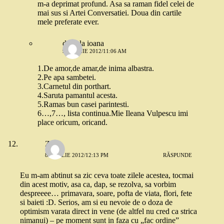
m-a deprimat profund. Asa sa raman fidel celei de
mai sus si Artei Conversatiei. Doua din cartile
mele preferate ever.
daniela ioana
9 APRILIE 2012/11:06 AM
1.De amor,de amar,de inima albastra.
2.Pe apa sambetei.
3.Carnetul din porthart.
4.Saruta pamantul acesta.
5.Ramas bun casei parintesti.
6…,7…, lista continua.Mie Ileana Vulpescu imi
place oricum, oricand.
Zu
8 APRILIE 2012/12:13 PM
RĂSPUNDE
Eu m-am abtinut sa zic ceva toate zilele acestea, tocmai
din acest motiv, asa ca, dap, se rezolva, sa vorbim
despreeee… primavara, soare, pofta de viata, flori, fete
si baieti :D. Serios, am si eu nevoie de o doza de
optimism varata direct in vene (de altfel nu cred ca strica
nimanui) – pe moment sunt in faza cu „fac ordine”