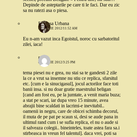
Depinde de asteptarile pe care ti le faci. Dar eu zic
sa nu ratezi asa o piesa.
Printesa Urbana
8 APRILIE 2012/11:52 AM
Eu n-am vazut inca Egoistul, noroc cu sarbatoritul
zilei, iaca!
nana
8 APRILIE 2012/3:25 PM
tema piesei nu e grea, nu stai sa te gandesti 2 zile
la ce a vrut sa insemne nu stiu ce replica, sfarsitul
etc. [cum e la sinucigasul], jocul actorilor face toti
banii insa. si nu doar gratie maestrului beligan
[cand am fost eu, pe la jumtate, a venit maria buza;
a stat pe scari, iar dupa vreo 15 minute, avea
abrajii bine scaldati in lacrimi-e inevitabil..
oamenii in negru, care de obicei schimba decorul,
il muta de pe pat pe scaun si, desi se aude pana in
ultimul rand cum i se sufla replica, el nu o aude si
il salveaza colegii.. bineinteles, toate astea fara sa.i
stirbeasca in vreun fel talentul]. daca vrei, poti sa