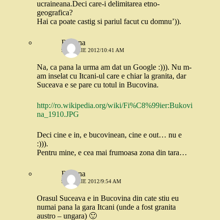
ucraineana.Deci care-i delimitarea etno-
geografica?
Hai ca poate castig si pariul facut cu domnu’)).
Roxana
9 APRILIE 2012/10:41 AM
Na, ca pana la urma am dat un Google :))). Nu m-
am inselat cu Itcani-ul care e chiar la granita, dar
Suceava e se pare cu totul in Bucovina.
http://ro.wikipedia.org/wiki/Fi%C8%99ier:Bukovi
na_1910.JPG
Deci cine e in, e bucovinean, cine e out… nu e
:))).
Pentru mine, e cea mai frumoasa zona din tara…
Roxana
9 APRILIE 2012/9:54 AM
Orasul Suceava e in Bucovina din cate stiu eu
numai pana la gara Itcani (unde a fost granita
austro – ungara) 🙂