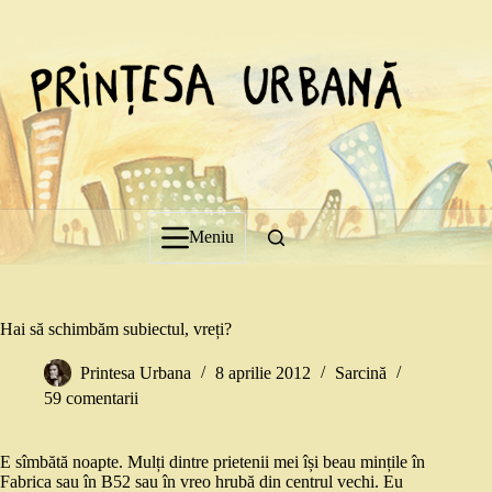
Sari
la
conținut
Meniu
Hai să schimbăm subiectul, vreți?
Printesa Urbana
8 aprilie 2012
Sarcină
59 comentarii
E sîmbătă noapte. Mulți dintre prietenii mei își beau mințile în
Fabrica sau în B52 sau în vreo hrubă din centrul vechi. Eu