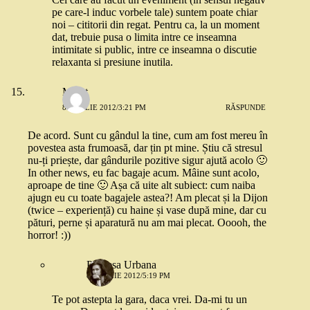
pe care-l induc vorbele tale) suntem poate chiar
noi – cititorii din regat. Pentru ca, la un moment
dat, trebuie pusa o limita intre ce inseamna
intimitate si public, intre ce inseamna o discutie
relaxanta si presiune inutila.
Merat
8 APRILIE 2012/3:21 PM
RĂSPUNDE
De acord. Sunt cu gândul la tine, cum am fost mereu în
povestea asta frumoasă, dar țin pt mine. Știu că stresul
nu-ți priește, dar gândurile pozitive sigur ajută acolo 🙂
In other news, eu fac bagaje acum. Mâine sunt acolo,
aproape de tine 🙂 Așa că uite alt subiect: cum naiba
ajugn eu cu toate bagajele astea?! Am plecat și la Dijon
(twice – experiență) cu haine și vase după mine, dar cu
pături, perne și aparatură nu am mai plecat. Ooooh, the
horror! :))
Printesa Urbana
8 APRILIE 2012/5:19 PM
Te pot astepta la gara, daca vrei. Da-mi tu un