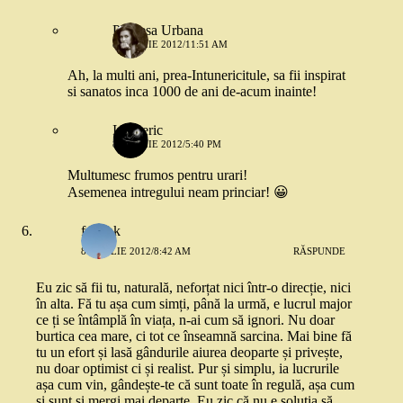
Printesa Urbana
8 APRILIE 2012/11:51 AM
Ah, la multi ani, prea-Intunericitule, sa fii inspirat
si sanatos inca 1000 de ani de-acum inainte!
Intuneric
8 APRILIE 2012/5:40 PM
Multumesc frumos pentru urari!
Asemenea intregului neam princiar! 😀
frmshk
8 APRILIE 2012/8:42 AM
RĂSPUNDE
Eu zic să fii tu, naturală, neforțat nici într-o direcție, nici
în alta. Fă tu așa cum simți, până la urmă, e lucrul major
ce ți se întâmplă în viața, n-ai cum să ignori. Nu doar
burtica cea mare, ci tot ce înseamnă sarcina. Mai bine fă
tu un efort și lasă gândurile aiurea deoparte și privește,
nu doar optimist ci și realist. Pur și simplu, ia lucrurile
așa cum vin, gândește-te că sunt toate în regulă, așa cum
și sunt și mergi mai departe. Eu zic că nu e soluția să