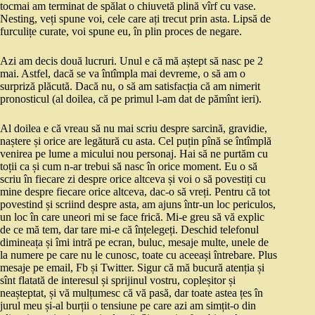
tocmai am terminat de spălat o chiuvetă plină vîrf cu vase.
Nesting, veți spune voi, cele care ați trecut prin asta. Lipsă de
furculițe curate, voi spune eu, în plin proces de negare.
Azi am decis două lucruri. Unul e că mă aștept să nasc pe 2
mai. Astfel, dacă se va întîmpla mai devreme, o să am o
surpriză plăcută. Dacă nu, o să am satisfacția că am nimerit
pronosticul (al doilea, că pe primul l-am dat de pămînt ieri).
Al doilea e că vreau să nu mai scriu despre sarcină, gravidie,
naștere și orice are legătură cu asta. Cel puțin pînă se întîmplă
venirea pe lume a micului nou personaj. Hai să ne purtăm cu
toții ca și cum n-ar trebui să nasc în orice moment. Eu o să
scriu în fiecare zi despre orice altceva și voi o să povestiți cu
mine despre fiecare orice altceva, dac-o să vreți. Pentru că tot
povestind și scriind despre asta, am ajuns într-un loc periculos,
un loc în care uneori mi se face frică. Mi-e greu să vă explic
de ce mă tem, dar tare mi-e că înțelegeți. Deschid telefonul
dimineața și îmi intră pe ecran, buluc, mesaje multe, unele de
la numere pe care nu le cunosc, toate cu aceeași întrebare. Plus
mesaje pe email, Fb și Twitter. Sigur că mă bucură atenția și
sînt flatată de interesul și sprijinul vostru, copleșitor și
neașteptat, și vă mulțumesc că vă pasă, dar toate astea țes în
jurul meu și-al burții o tensiune pe care azi am simțit-o din