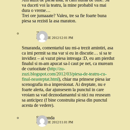
va duceti voi la teatru, la mine probabil va mai
dura o vreme…
Trei ore jumaaate? Valeu, tre sa fie foarte buna
piesa sa rezisti la asa maraton.
Zu
8 APRILIE 2012/12:01 PM
Smaranda, comentariul tau mi-a trezit amintiri, asa
ca imi permit sa ma var si eu in discutie… si sa te
invidiez – ai vazut piesa intreaga :D, eu am pierdut
finalul si m-am apucat sa-l caut pe net, ca muream
de curiozitate (
http://zu-
zuzi.blogspot.com/2012/03/piesa-de-teatru-cu-
final-neasteptat.html
), chiar ma prinsese piesa iar
scenografia m-a impresionat. Ai dreptate, nu e
foarte alerta, dar ajunsesem la punctul in care
vroiam sa vad deznodamantul si nici nu reuseam
sa anticipez (f bine construita piesa din punctul
acesta de vedere).
Smaranda
8 APRILIE 2012/11:01 PM