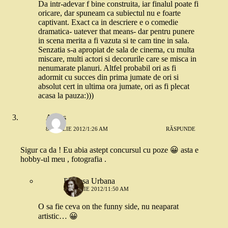
Da intr-adevar f bine construita, iar finalul poate fi
oricare, dar spuneam ca subiectul nu e foarte
captivant. Exact ca in descriere e o comedie
dramatica- uatever that means- dar pentru punere
in scena merita a fi vazuta si te cam tine in sala.
Senzatia s-a apropiat de sala de cinema, cu multa
miscare, multi actori si decorurile care se misca in
nenumarate planuri. Altfel probabil ori as fi
adormit cu succes din prima jumate de ori si
absolut cert in ultima ora jumate, ori as fi plecat
acasa la pauza:)))
Amiss
8 APRILIE 2012/1:26 AM
RĂSPUNDE
Sigur ca da ! Eu abia astept concursul cu poze 😀 asta e
hobby-ul meu , fotografia .
Printesa Urbana
8 APRILIE 2012/11:50 AM
O sa fie ceva on the funny side, nu neaparat
artistic… 😀