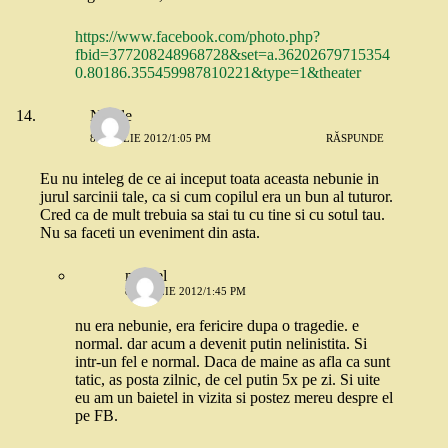
https://www.facebook.com/photo.php?
fbid=377208248968728&set=a.36202679715354
0.80186.355459987810221&type=1&theater
Nicole
8 APRILIE 2012/1:05 PM
RĂSPUNDE
Eu nu inteleg de ce ai inceput toata aceasta nebunie in
jurul sarcinii tale, ca si cum copilul era un bun al tuturor.
Cred ca de mult trebuia sa stai tu cu tine si cu sotul tau.
Nu sa faceti un eveniment din asta.
marcel
8 APRILIE 2012/1:45 PM
nu era nebunie, era fericire dupa o tragedie. e
normal. dar acum a devenit putin nelinistita. Si
intr-un fel e normal. Daca de maine as afla ca sunt
tatic, as posta zilnic, de cel putin 5x pe zi. Si uite
eu am un baietel in vizita si postez mereu despre el
pe FB.